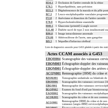
H34.1
2
Occlusion de l'artère centrale de la rétine
E78.5
1
Hyperlipidémie, sans précision
H35.3
1
Dégénérescence de la macula et du pôle post
I67.3
2
Leuco-encéphalopathie vasculaire progressi
I72.0
2
Anévrisme et dissection de l'artère carotide
E78.0
1
Hypercholestérolémie essentielle
H40.1
1
Glaucome (primitif) à angle ouvert
E11.48
2
Diabète sucré de type 2 non insulinotraité o
R90.0
1
Image intracrânienne anormale
I70.00
1
Athérosclérose de l'aorte, sans gangrène
I69.3
1
Séquelles d'infarctus cérébral
Liste de diagnostics associés pour G453 générée à partir des stat
Actes CCAM associés à G453
EBQH004
Scanographie des vaisseaux cervi
EBQM003
Échographie-doppler des vaisseaux
EBQM001
Échographie-doppler des artères c
ACQN001
Remnographie [IRM] du crâne et de
BZQK001
Tomographie unilatérale ou bilatérale de 
EBQH006
Scanographie des vaisseaux cervicaux [A
EBQJ001
Remnographie des vaisseaux cervicocéph
BGQP002
Examen du fond d'oeil par biomicroscopi
EAQH002
Scanographie des vaisseaux encéphalique
ACQK001
Scanographie du crâne et de son contenu, 
Remnographie [IRM] du crâne et de son co
ACQJ001
vaisseaux [angio-IRM] cervicocéphaliqu
DEQP005
Électrocardiographie sur au moins 2 déri