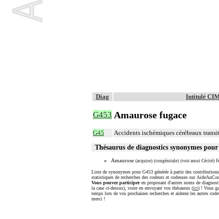
Diag
Intitulé CI
Amaurose fugace
G453
G45
Accidents ischémiques cérébraux transi
Thésaurus de diagnostics synonymes pou
Amaurose
f
(acquise)
(congénitale)
(voir aussi Cécité)
Liste de synonymes pour G453 générée à partir des contributions
statistiques de recherches des codeurs et codeuses sur AideAuCod
Vous pouvez participer
en proposant d'autres noms de diagnost
la case ci-dessus), voire en envoyant vos thésaurus (
ici
) ! Vous g
temps lors de vos prochaines recherches et aiderez les autres code
merci !