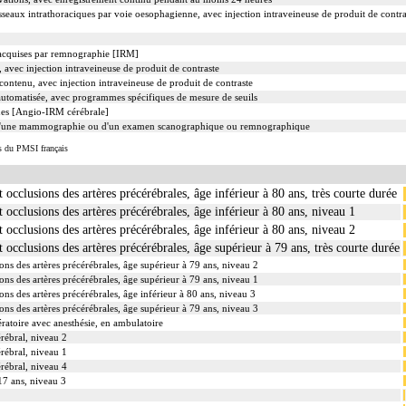
seaux intrathoraciques par voie oesophagienne, avec injection intraveineuse de produit de contra
s acquises par remnographie [IRM]
avec injection intraveineuse de produit de contraste
ntenu, avec injection intraveineuse de produit de contraste
utomatisée, avec programmes spécifiques de mesure de seuils
es [Angio-IRM cérébrale]
d'une mammographie ou d'un examen scanographique ou remnographique
s du PMSI français
 occlusions des artères précérébrales, âge inférieur à 80 ans, très courte durée
t occlusions des artères précérébrales, âge inférieur à 80 ans, niveau 1
t occlusions des artères précérébrales, âge inférieur à 80 ans, niveau 2
 occlusions des artères précérébrales, âge supérieur à 79 ans, très courte durée
ons des artères précérébrales, âge supérieur à 79 ans, niveau 2
ons des artères précérébrales, âge supérieur à 79 ans, niveau 1
ons des artères précérébrales, âge inférieur à 80 ans, niveau 3
ons des artères précérébrales, âge supérieur à 79 ans, niveau 3
ratoire avec anesthésie, en ambulatoire
érébral, niveau 2
érébral, niveau 1
érébral, niveau 4
 17 ans, niveau 3