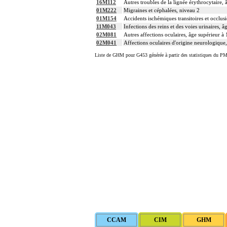
16M112
Autres troubles de la lignée érythrocytaire, 
01M222
Migraines et céphalées, niveau 2
01M154
Accidents ischémiques transitoires et occlusi
11M043
Infections des reins et des voies urinaires, 
02M081
Autres affections oculaires, âge supérieur à
02M041
Affections oculaires d'origine neurologique
Liste de GHM pour G453 générée à partir des statistiques du PM