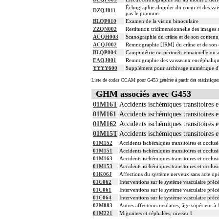
Échographie-doppler du coeur et des vais
DZQJ011
pas le poumon
BLQP010
Examen de la vision binoculaire
ZZQN002
Restitution tridimensionnelle des image
ACQH003
Scanographie du crâne et de son contenu, 
ACQJ002
Remnographie [IRM] du crâne et de son co
BLQP004
Campimétrie ou périmétrie manuelle ou a
EAQJ001
Remnographie des vaisseaux encéphaliqu
YYYY600
Supplément pour archivage numérique 
Liste de codes CCAM pour G453 générée à partir des statistique
GHM associés avec G453
01M16T
Accidents ischémiques transitoires et
01M161
Accidents ischémiques transitoires e
01M162
Accidents ischémiques transitoires e
01M15T
Accidents ischémiques transitoires et
01M152
Accidents ischémiques transitoires et occlusi
01M151
Accidents ischémiques transitoires et occlusi
01M163
Accidents ischémiques transitoires et occlusi
01M153
Accidents ischémiques transitoires et occlusi
01K06J
Affections du système nerveux sans acte opé
01C062
Interventions sur le système vasculaire préc
01C061
Interventions sur le système vasculaire préc
01C064
Interventions sur le système vasculaire préc
02M083
Autres affections oculaires, âge supérieur à
01M221
Migraines et céphalées, niveau 1