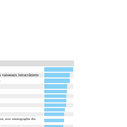
 vaisseaux intracrâniens
a
sion, avec remnographie des