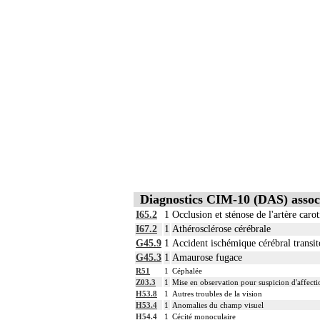
Diagnostics CIM-10 (DAS) assoc
I65.2
1
Occlusion et sténose de l'artère carot
I67.2
1
Athérosclérose cérébrale
G45.9
1
Accident ischémique cérébral transito
G45.3
1
Amaurose fugace
R51
1
Céphalée
Z03.3
1
Mise en observation pour suspicion d'affect
H53.8
1
Autres troubles de la vision
H53.4
1
Anomalies du champ visuel
H54.4
1
Cécité monoculaire