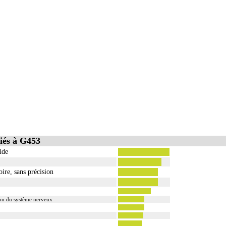
iés à G453
ide
ire, sans précision
ion du système nerveux