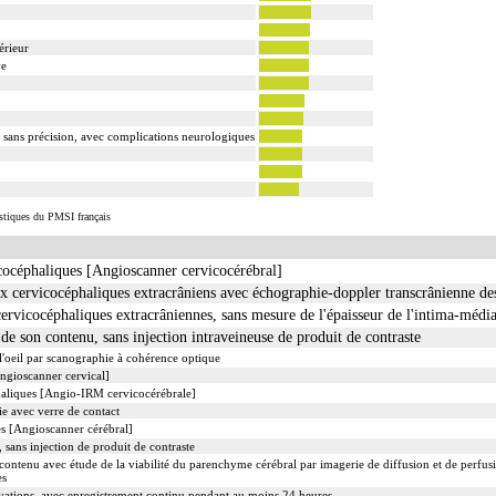
érieur
ve
u sans précision, avec complications neurologiques
istiques du PMSI français
cocéphaliques [Angioscanner cervicocérébral]
 cervicocéphaliques extracrâniens avec échographie-doppler transcrânienne des
ervicocéphaliques extracrâniennes, sans mesure de l'épaisseur de l'intima-médi
 son contenu, sans injection intraveineuse de produit de contraste
l'oeil par scanographie à cohérence optique
ngioscanner cervical]
aliques [Angio-IRM cervicocérébrale]
e avec verre de contact
s [Angioscanner cérébral]
sans injection de produit de contraste
ntenu avec étude de la viabilité du parenchyme cérébral par imagerie de diffusion et de perfu
es
vations, avec enregistrement continu pendant au moins 24 heures