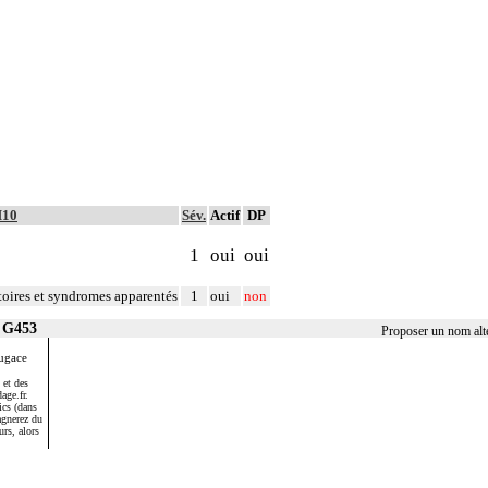
M10
Sév.
Actif
DP
1
oui
oui
toires et syndromes apparentés
1
oui
non
r G453
Proposer un nom alt
ugace
 et des
age.fr.
ics (dans
agnerez du
urs, alors