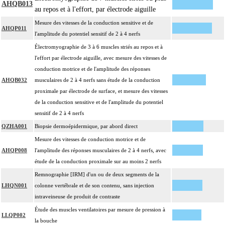
AHQB013
au repos et à l'effort, par électrode aiguille
Mesure des vitesses de la conduction sensitive et de
AHQP011
l'amplitude du potentiel sensitif de 2 à 4 nerfs
Électromyographie de 3 à 6 muscles striés au repos et à
l'effort par électrode aiguille, avec mesure des vitesses de
conduction motrice et de l'amplitude des réponses
AHQB032
musculaires de 2 à 4 nerfs sans étude de la conduction
proximale par électrode de surface, et mesure des vitesses
de la conduction sensitive et de l'amplitude du potentiel
sensitif de 2 à 4 nerfs
QZHA001
Biopsie dermoépidermique, par abord direct
Mesure des vitesses de conduction motrice et de
AHQP008
l'amplitude des réponses musculaires de 2 à 4 nerfs, avec
étude de la conduction proximale sur au moins 2 nerfs
Remnographie [IRM] d'un ou de deux segments de la
LHQN001
colonne vertébrale et de son contenu, sans injection
intraveineuse de produit de contraste
Étude des muscles ventilatoires par mesure de pression à
LLQP002
la bouche