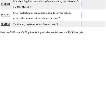
Maladies dégénératives du système nerveux, âge inférieur à
01M084
80 ans, niveau 4
Cholécystectomies sans exploration de la voie biliaire
07C132
principale pour affections aigües, niveau 2
08M153
Tendinites, myosites et bursites, niveau 3
Liste de GHM pour G600 générée à partir des statistiques du PMSI français