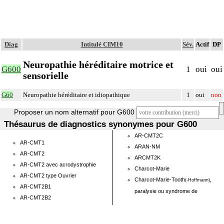
Diag
Intitulé CIM10
Sév.
Actif
DP
Neuropathie héréditaire motrice et
G600
1
oui
oui
sensorielle
G60
Neuropathie héréditaire et idiopathique
1
oui
non
Proposer un nom alternatif pour G600
Thésaurus de diagnostics synonymes pour G600
AR-CMT2C
AR-CMT1
ARAN-NM
AR-CMT2
ARCMT2K
AR-CMT2 avec acrodystrophie
Charcot-Marie
AR-CMT2 type Ouvrier
Charcot-Marie-Tooth
,
(-Hoffmann)
AR-CMT2B1
paralysie ou syndrome de
AR-CMT2B2