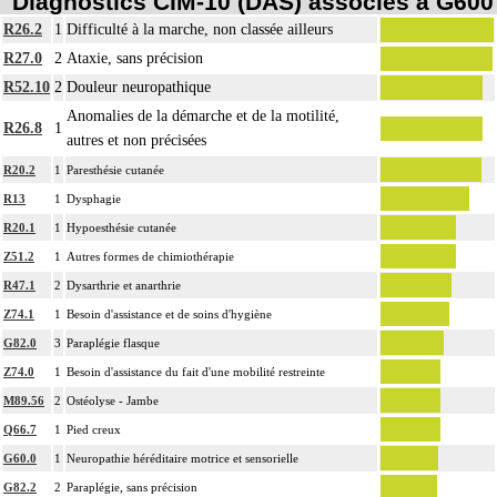
Diagnostics CIM-10 (DAS) associés à G600
R26.2
1
Difficulté à la marche, non classée ailleurs
R27.0
2
Ataxie, sans précision
R52.10
2
Douleur neuropathique
Anomalies de la démarche et de la motilité,
R26.8
1
autres et non précisées
R20.2
1
Paresthésie cutanée
R13
1
Dysphagie
R20.1
1
Hypoesthésie cutanée
Z51.2
1
Autres formes de chimiothérapie
R47.1
2
Dysarthrie et anarthrie
Z74.1
1
Besoin d'assistance et de soins d'hygiène
G82.0
3
Paraplégie flasque
Z74.0
1
Besoin d'assistance du fait d'une mobilité restreinte
M89.56
2
Ostéolyse - Jambe
Q66.7
1
Pied creux
G60.0
1
Neuropathie héréditaire motrice et sensorielle
G82.2
2
Paraplégie, sans précision