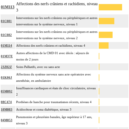
Affections des nerfs crâniens et rachidiens, niveau
01M113
3
Interventions sur les nerfs crâniens ou périphériques et autres
01C081
interventions sur le système nerveux, niveau 1
Interventions sur les nerfs crâniens ou périphériques et autres
01C082
interventions sur le système nerveux, niveau 2
01M114
Affections des nerfs crâniens et rachidiens, niveau 4
Autres affections de la CMD 01 avec décès : séjours de
01M37E
moins de 2 jours
23Z02Z
Soins Palliatifs, avec ou sans acte
Affections du système nerveux sans acte opératoire avec
01K06J
anesthésie, en ambulatoire
Insuffisances cardiaques et états de choc circulatoire, niveau
05M092
2
08C474
Prothèses de hanche pour traumatismes récents, niveau 4
10M083
Acidocétose et coma diabétique, niveau 3
Pneumonies et pleurésies banales, âge supérieur à 17 ans,
04M053
niveau 3