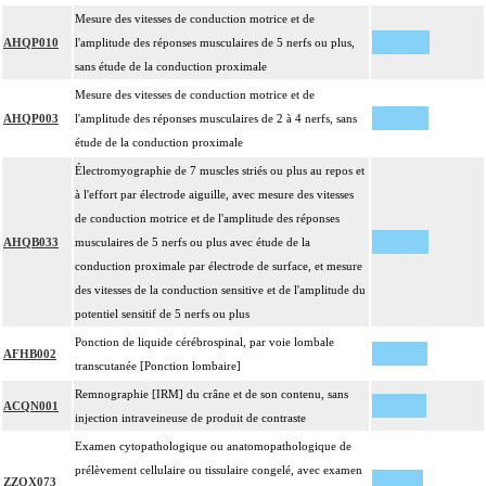
Mesure des vitesses de conduction motrice et de
AHQP010
l'amplitude des réponses musculaires de 5 nerfs ou plus,
sans étude de la conduction proximale
Mesure des vitesses de conduction motrice et de
AHQP003
l'amplitude des réponses musculaires de 2 à 4 nerfs, sans
étude de la conduction proximale
Électromyographie de 7 muscles striés ou plus au repos et
à l'effort par électrode aiguille, avec mesure des vitesses
de conduction motrice et de l'amplitude des réponses
AHQB033
musculaires de 5 nerfs ou plus avec étude de la
conduction proximale par électrode de surface, et mesure
des vitesses de la conduction sensitive et de l'amplitude du
potentiel sensitif de 5 nerfs ou plus
Ponction de liquide cérébrospinal, par voie lombale
AFHB002
transcutanée [Ponction lombaire]
Remnographie [IRM] du crâne et de son contenu, sans
ACQN001
injection intraveineuse de produit de contraste
Examen cytopathologique ou anatomopathologique de
prélèvement cellulaire ou tissulaire congelé, avec examen
ZZQX073