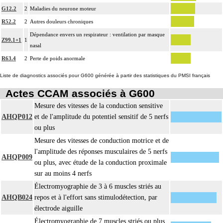
G12.2
2
Maladies du neurone moteur
R52.2
2
Autres douleurs chroniques
Dépendance envers un respirateur : ventilation par masque
Z99.1+1
1
nasal
R63.4
2
Perte de poids anormale
Liste de diagnostics associés pour G600 générée à partir des statistiques du PMSI français
Actes CCAM associés à G600
Mesure des vitesses de la conduction sensitive
AHQP012
et de l'amplitude du potentiel sensitif de 5 nerfs
ou plus
Mesure des vitesses de conduction motrice et de
l'amplitude des réponses musculaires de 5 nerfs
AHQP009
ou plus, avec étude de la conduction proximale
sur au moins 4 nerfs
Électromyographie de 3 à 6 muscles striés au
AHQB024
repos et à l'effort sans stimulodétection, par
électrode aiguille
Électromyographie de 7 muscles striés ou plus