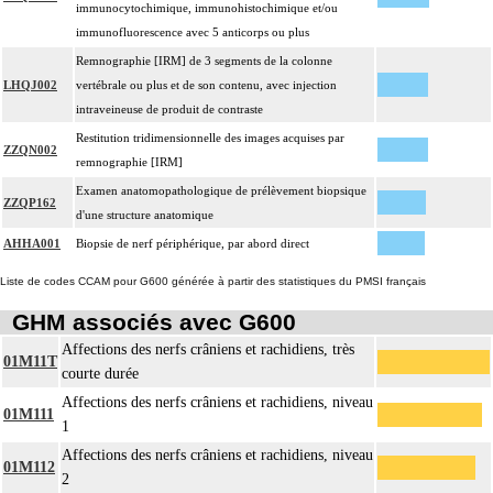
immunocytochimique, immunohistochimique et/ou
immunofluorescence avec 5 anticorps ou plus
Remnographie [IRM] de 3 segments de la colonne
LHQJ002
vertébrale ou plus et de son contenu, avec injection
intraveineuse de produit de contraste
Restitution tridimensionnelle des images acquises par
ZZQN002
remnographie [IRM]
Examen anatomopathologique de prélèvement biopsique
ZZQP162
d'une structure anatomique
AHHA001
Biopsie de nerf périphérique, par abord direct
Liste de codes CCAM pour G600 générée à partir des statistiques du PMSI français
GHM associés avec G600
Affections des nerfs crâniens et rachidiens, très
01M11T
courte durée
Affections des nerfs crâniens et rachidiens, niveau
01M111
1
Affections des nerfs crâniens et rachidiens, niveau
01M112
2