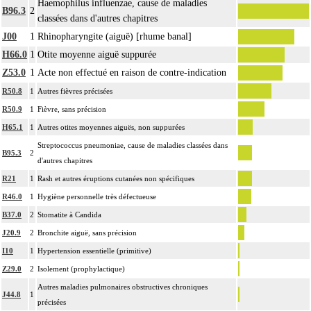
Haemophilus influenzae, cause de maladies
B96.3
2
classées dans d'autres chapitres
J00
1
Rhinopharyngite (aiguë) [rhume banal]
H66.0
1
Otite moyenne aiguë suppurée
Z53.0
1
Acte non effectué en raison de contre-indication
R50.8
1
Autres fièvres précisées
R50.9
1
Fièvre, sans précision
H65.1
1
Autres otites moyennes aiguës, non suppurées
Streptococcus pneumoniae, cause de maladies classées dans
B95.3
2
d'autres chapitres
R21
1
Rash et autres éruptions cutanées non spécifiques
R46.0
1
Hygiène personnelle très défectueuse
B37.0
2
Stomatite à Candida
J20.9
2
Bronchite aiguë, sans précision
I10
1
Hypertension essentielle (primitive)
Z29.0
2
Isolement (prophylactique)
Autres maladies pulmonaires obstructives chroniques
J44.8
1
précisées