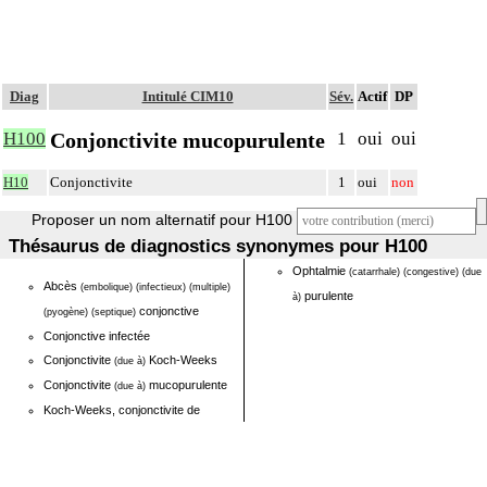
Diag
Intitulé CIM10
Sév.
Actif
DP
Conjonctivite mucopurulente
H100
1
oui
oui
H10
Conjonctivite
1
oui
non
Proposer un nom alternatif pour H100
Thésaurus de diagnostics synonymes pour H100
Ophtalmie
(catarrhale)
(congestive)
(due
Abcès
(embolique)
(infectieux)
(multiple)
purulente
à)
conjonctive
(pyogène)
(septique)
Conjonctive infectée
Conjonctivite
Koch-Weeks
(due à)
Conjonctivite
mucopurulente
(due à)
Koch-Weeks, conjonctivite de