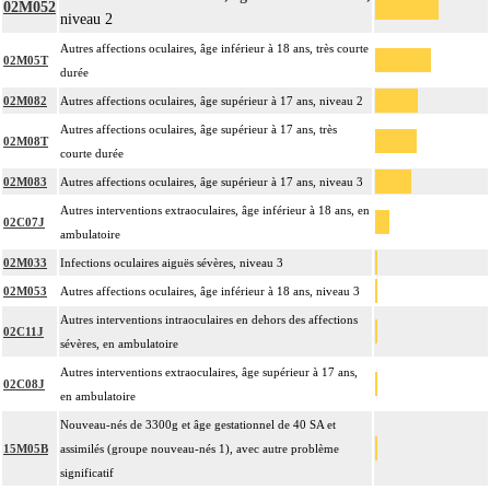
02M052
niveau 2
Autres affections oculaires, âge inférieur à 18 ans, très courte
02M05T
durée
02M082
Autres affections oculaires, âge supérieur à 17 ans, niveau 2
Autres affections oculaires, âge supérieur à 17 ans, très
02M08T
courte durée
02M083
Autres affections oculaires, âge supérieur à 17 ans, niveau 3
Autres interventions extraoculaires, âge inférieur à 18 ans, en
02C07J
ambulatoire
02M033
Infections oculaires aiguës sévères, niveau 3
02M053
Autres affections oculaires, âge inférieur à 18 ans, niveau 3
Autres interventions intraoculaires en dehors des affections
02C11J
sévères, en ambulatoire
Autres interventions extraoculaires, âge supérieur à 17 ans,
02C08J
en ambulatoire
Nouveau-nés de 3300g et âge gestationnel de 40 SA et
15M05B
assimilés (groupe nouveau-nés 1), avec autre problème
significatif