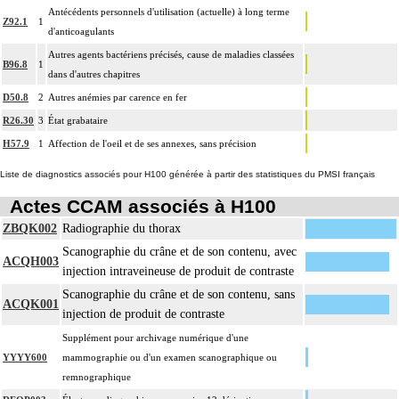
Antécédents personnels d'utilisation (actuelle) à long terme
Z92.1
1
d'anticoagulants
Autres agents bactériens précisés, cause de maladies classées
B96.8
1
dans d'autres chapitres
D50.8
2
Autres anémies par carence en fer
R26.30
3
État grabataire
H57.9
1
Affection de l'oeil et de ses annexes, sans précision
Liste de diagnostics associés pour H100 générée à partir des statistiques du PMSI français
Actes CCAM associés à H100
ZBQK002
Radiographie du thorax
Scanographie du crâne et de son contenu, avec
ACQH003
injection intraveineuse de produit de contraste
Scanographie du crâne et de son contenu, sans
ACQK001
injection de produit de contraste
Supplément pour archivage numérique d'une
YYYY600
mammographie ou d'un examen scanographique ou
remnographique