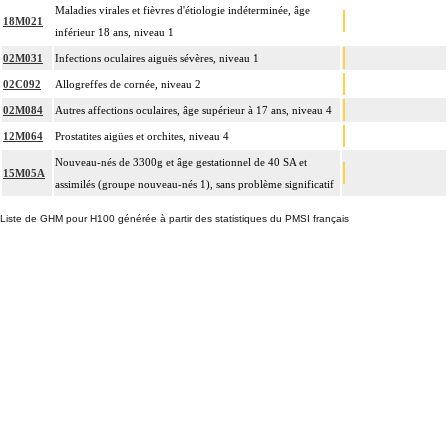
Maladies virales et fièvres d'étiologie indéterminée, âge
18M021
inférieur 18 ans, niveau 1
02M031
Infections oculaires aiguës sévères, niveau 1
02C092
Allogreffes de cornée, niveau 2
02M084
Autres affections oculaires, âge supérieur à 17 ans, niveau 4
12M064
Prostatites aigües et orchites, niveau 4
Nouveau-nés de 3300g et âge gestationnel de 40 SA et
15M05A
assimilés (groupe nouveau-nés 1), sans problème significatif
Liste de GHM pour H100 générée à partir des statistiques du PMSI français