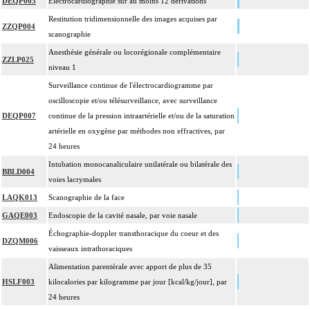
DEQP003
Électrocardiographie sur au moins 12 dérivations
Restitution tridimensionnelle des images acquises par
ZZQP004
scanographie
Anesthésie générale ou locorégionale complémentaire
ZZLP025
niveau 1
Surveillance continue de l'électrocardiogramme par
oscilloscopie et/ou télésurveillance, avec surveillance
DEQP007
continue de la pression intraartérielle et/ou de la saturation
artérielle en oxygène par méthodes non effractives, par
24 heures
Intubation monocanaliculaire unilatérale ou bilatérale des
BBLD004
voies lacrymales
LAQK013
Scanographie de la face
GAQE003
Endoscopie de la cavité nasale, par voie nasale
Échographie-doppler transthoracique du coeur et des
DZQM006
vaisseaux intrathoraciques
Alimentation parentérale avec apport de plus de 35
HSLF003
kilocalories par kilogramme par jour [kcal/kg/jour], par
24 heures