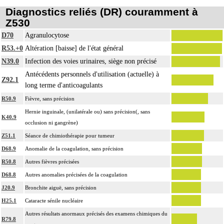
Diagnostics reliés (DR) couramment à
Z530
D70
Agranulocytose
R53.+0
Altération [baisse] de l'état général
N39.0
Infection des voies urinaires, siège non précisé
Antécédents personnels d'utilisation (actuelle) à
Z92.1
long terme d'anticoagulants
R50.9
Fièvre, sans précision
Hernie inguinale, (unilatérale ou) sans précision(, sans
K40.9
occlusion ni gangrène)
Z51.1
Séance de chimiothérapie pour tumeur
D68.9
Anomalie de la coagulation, sans précision
R50.8
Autres fièvres précisées
D68.8
Autres anomalies précisées de la coagulation
J20.9
Bronchite aiguë, sans précision
H25.1
Cataracte sénile nucléaire
Autres résultats anormaux précisés des examens chimiques du
R79.8