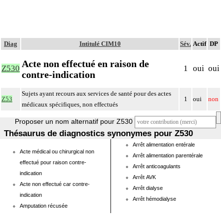
Diag
Intitulé CIM10
Sév.
Actif
DP
Acte non effectué en raison de
Z530
1
oui
oui
contre-indication
Sujets ayant recours aux services de santé pour des actes
Z53
1
oui
non
médicaux spécifiques, non effectués
Proposer un nom alternatif pour Z530
Thésaurus de diagnostics synonymes pour Z530
Arrêt alimentation entérale
Acte médical ou chirurgical non
Arrêt alimentation parentérale
effectué pour raison contre-
Arrêt anticoagulants
indication
Arrêt AVK
Acte non effectué car contre-
Arrêt dialyse
indication
Arrêt hémodialyse
Amputation récusée