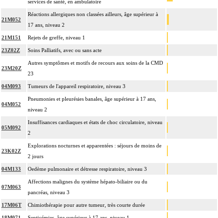
services de santé, en ambulatoire
Réactions allergiques non classées ailleurs, âge supérieur à
21M052
17 ans, niveau 2
21M151
Rejets de greffe, niveau 1
23Z02Z
Soins Palliatifs, avec ou sans acte
Autres symptômes et motifs de recours aux soins de la CMD
23M20Z
23
04M093
Tumeurs de l'appareil respiratoire, niveau 3
Pneumonies et pleurésies banales, âge supérieur à 17 ans,
04M052
niveau 2
Insuffisances cardiaques et états de choc circulatoire, niveau
05M092
2
Explorations nocturnes et apparentées : séjours de moins de
23K02Z
2 jours
04M133
Oedème pulmonaire et détresse respiratoire, niveau 3
Affections malignes du système hépato-biliaire ou du
07M063
pancréas, niveau 3
17M06T
Chimiothérapie pour autre tumeur, très courte durée
18M071
Septicémies, âge supérieur à 17 ans, niveau 1