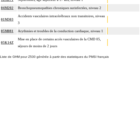
04M202
Bronchopneumopathies chroniques surinfectées, niveau 2
Accidents vasculaires intracérébraux non transitoires, niveau
01M303
3
05M081
Arythmies et troubles de la conduction cardiaque, niveau 1
Mise en place de certains accès vasculaires de la CMD 05,
05K14Z
séjours de moins de 2 jours
Liste de GHM pour Z530 générée à partir des statistiques du PMSI français