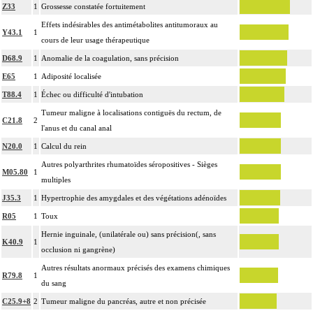
Z33
1
Grossesse constatée fortuitement
Effets indésirables des antimétabolites antitumoraux au
Y43.1
1
cours de leur usage thérapeutique
D68.9
1
Anomalie de la coagulation, sans précision
E65
1
Adiposité localisée
T88.4
1
Échec ou difficulté d'intubation
Tumeur maligne à localisations contiguës du rectum, de
C21.8
2
l'anus et du canal anal
N20.0
1
Calcul du rein
Autres polyarthrites rhumatoïdes séropositives - Sièges
M05.80
1
multiples
J35.3
1
Hypertrophie des amygdales et des végétations adénoïdes
R05
1
Toux
Hernie inguinale, (unilatérale ou) sans précision(, sans
K40.9
1
occlusion ni gangrène)
Autres résultats anormaux précisés des examens chimiques
R79.8
1
du sang
C25.9+8
2
Tumeur maligne du pancréas, autre et non précisée