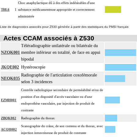
Choc anaphylactique dû à des effets indésirables d'une
T88.6
1
substance médicamenteuse appropriée et correctement
administrée
Liste de diagnostics associés pour Z530 générée à partir des statistiques du PMSI français
Actes CCAM associés à Z530
Téléradiographie unilatérale ou bilatérale du
NZQK001
membre inférieur en totalité, de face en appui
bipodal
JKQE002
Hystéroscopie
Radiographie de l'articulation coxofémorale
NEQK035
selon 3 incidences
Contrôle radiologique secondaire de perméabilité et/ou de
position d'un dispositif d'accès vasculaire ou d'une
EZMH001
endoprothèse vasculaire, par injection de produit de
contraste
ZBQK002
Radiographie du thorax
Scanographie du crâne, de son contenu et du thorax, avec
ACQH002
injection intraveineuse de produit de contraste