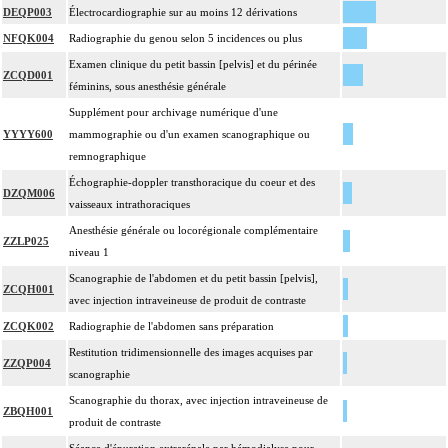
DEQP003
Électrocardiographie sur au moins 12 dérivations
NFQK004
Radiographie du genou selon 5 incidences ou plus
Examen clinique du petit bassin [pelvis] et du périnée
ZCQD001
féminins, sous anesthésie générale
Supplément pour archivage numérique d'une
YYYY600
mammographie ou d'un examen scanographique ou
remnographique
Échographie-doppler transthoracique du coeur et des
DZQM006
vaisseaux intrathoraciques
Anesthésie générale ou locorégionale complémentaire
ZZLP025
niveau 1
Scanographie de l'abdomen et du petit bassin [pelvis],
ZCQH001
avec injection intraveineuse de produit de contraste
ZCQK002
Radiographie de l'abdomen sans préparation
Restitution tridimensionnelle des images acquises par
ZZQP004
scanographie
Scanographie du thorax, avec injection intraveineuse de
ZBQH001
produit de contraste