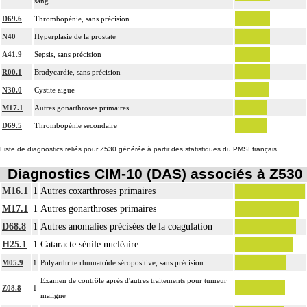
sang
D69.6
Thrombopénie, sans précision
N40
Hyperplasie de la prostate
A41.9
Sepsis, sans précision
R00.1
Bradycardie, sans précision
N30.0
Cystite aiguë
M17.1
Autres gonarthroses primaires
D69.5
Thrombopénie secondaire
Liste de diagnostics reliés pour Z530 générée à partir des statistiques du PMSI français
Diagnostics CIM-10 (DAS) associés à Z530
M16.1
1
Autres coxarthroses primaires
M17.1
1
Autres gonarthroses primaires
D68.8
1
Autres anomalies précisées de la coagulation
H25.1
1
Cataracte sénile nucléaire
M05.9
1
Polyarthrite rhumatoïde séropositive, sans précision
Examen de contrôle après d'autres traitements pour tumeur
Z08.8
1
maligne