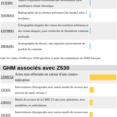
Séance d'épuration extrarénale par hémodialyse pour
JVJF004
insuffisance rénale chronique
Radiographie de la ceinture pelvienne [du bassin] selon 1
NAQK015
incidence
Échographie-doppler des veines des membres inférieurs et
EJQM003
des veines iliaques, pour recherche de thrombose veineuse
profonde
Scanographie du thorax, sans injection intraveineuse de
ZBQK001
produit de contraste
Liste de codes CCAM pour Z530 générée à partir des statistiques du PMSI français
GHM associés avec Z530
Actes non effectués en raison d'une contre-
23M15Z
indication
Interventions chirurgicales avec autres motifs de recours aux
23C021
services de santé, niveau 1
Motifs de recours de la CMD 23 sans acte opératoire, avec
23K03J
anesthésie, en ambulatoire
Interventions chirurgicales avec autres motifs de recours aux
23C02J