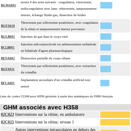
moins 4 des actes suivants : coagulation, vitrectomie,
BGMA001
endocoagulation avec laser, rétinotomie, tamponnement
interne, échange fluide-gaz, dissection de brides
Vitrectomie par sclérotomie postérieure, avec coagulation
BGFA010
de la rétine et tamponnement interne provisoire
BGLB002
Injection de gaz dans le corps vitré
Injection subconjonctivale ou subtenonienne unilatérale
BCLB001
ou bilatérale d'agent pharmacologique
BENA002
Destruction partielle du corps ciliaire
Vitrectomie par sclérotomie postérieure, avec extraction
BGFA011
du cristallin
Implantation secondaire d'un cristallin artificiel non
BFLA001
suturé
Liste de codes CCAM pour H358 générée à partir des statistiques du PMSI français
GHM associés avec H358
02C02J
Interventions sur la rétine, en ambulatoire
02C021
Interventions sur la rétine, niveau 1
Autres interventions intraoculaires en dehors des