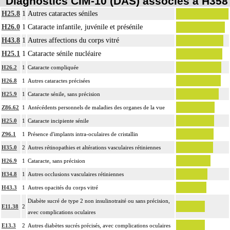
Diagnostics CIM-10 (DAS) associés à H358
H25.8
1
Autres cataractes séniles
H26.0
1
Cataracte infantile, juvénile et présénile
H43.8
1
Autres affections du corps vitré
H25.1
1
Cataracte sénile nucléaire
H26.2
1
Cataracte compliquée
H26.8
1
Autres cataractes précisées
H25.9
1
Cataracte sénile, sans précision
Z86.62
1
Antécédents personnels de maladies des organes de la vue
H25.0
1
Cataracte incipiente sénile
Z96.1
1
Présence d'implants intra-oculaires de cristallin
H35.0
2
Autres rétinopathies et altérations vasculaires rétiniennes
H26.9
1
Cataracte, sans précision
H34.8
1
Autres occlusions vasculaires rétiniennes
H43.3
1
Autres opacités du corps vitré
Diabète sucré de type 2 non insulinotraité ou sans précision,
E11.38
2
avec complications oculaires
E13.3
2
Autres diabètes sucrés précisés, avec complications oculaires