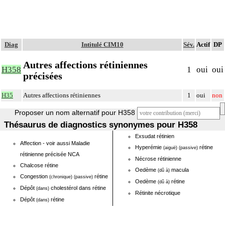
Diag
Intitulé CIM10
Sév.
Actif
DP
Autres affections rétiniennes
H358
1
oui
oui
précisées
H35
Autres affections rétiniennes
1
oui
non
Proposer un nom alternatif pour H358
Thésaurus de diagnostics synonymes pour H358
Exsudat rétinien
Affection - voir aussi Maladie
Hyperémie
rétine
(aiguë)
(passive)
rétinienne précisée NCA
Nécrose rétinienne
Chalcose rétine
Oedème
macula
(dû à)
Congestion
rétine
(chronique)
(passive)
Oedème
rétine
(dû à)
Dépôt
cholestérol dans rétine
(dans)
Rétinite nécrotique
Dépôt
rétine
(dans)