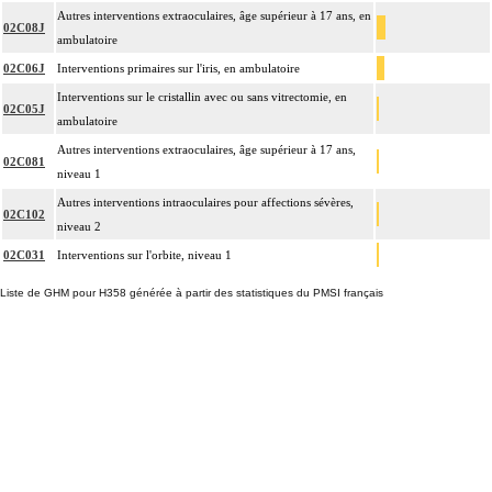
Autres interventions extraoculaires, âge supérieur à 17 ans, en
02C08J
ambulatoire
02C06J
Interventions primaires sur l'iris, en ambulatoire
Interventions sur le cristallin avec ou sans vitrectomie, en
02C05J
ambulatoire
Autres interventions extraoculaires, âge supérieur à 17 ans,
02C081
niveau 1
Autres interventions intraoculaires pour affections sévères,
02C102
niveau 2
02C031
Interventions sur l'orbite, niveau 1
Liste de GHM pour H358 générée à partir des statistiques du PMSI français