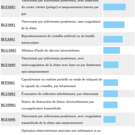
Vitrectomie par sclérotomie postérieure, avec dissection
BGFA005
du cortex vitréen [pelage] et tamponnement interne par
gaz
Vitrectomie par sclérotomie postérieure, sans coagulation
BGFA001
de la rétine
Repositionnement de cristallin artificiel ou de lentille
BFEA001
intraoculaire
BGGA005
Ablation d'huile de silicone intravitréenne
Vitrectomie par sclérotomie postérieure, avec
BGFA009
endocoagulation de la rétine avec laser ou par diathermie
sans tamponnement
Capsulotomie ou exérèse partielle ou totale de reliquats de
BFPA002
la capsule du cristallin, par kératotomie
BGJA002
Évacuation de collection subrétinienne, par rétinotomie
Séance de destruction de lésion choriorétinienne par
BGNP002
cryoapplication transsclérale
Vitrectomie par sclérotomie postérieure, avec coagulation
BGFA006
transsclérale de la rétine sans tamponnement
Opération rétinovitréenne associant une indentation et au