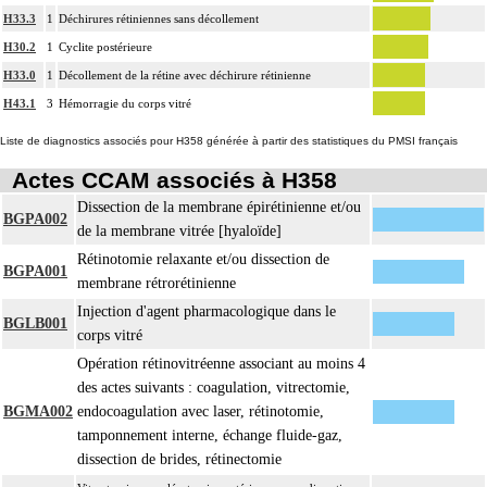
H33.3
1
Déchirures rétiniennes sans décollement
H30.2
1
Cyclite postérieure
H33.0
1
Décollement de la rétine avec déchirure rétinienne
H43.1
3
Hémorragie du corps vitré
Liste de diagnostics associés pour H358 générée à partir des statistiques du PMSI français
Actes CCAM associés à H358
Dissection de la membrane épirétinienne et/ou
BGPA002
de la membrane vitrée [hyaloïde]
Rétinotomie relaxante et/ou dissection de
BGPA001
membrane rétrorétinienne
Injection d'agent pharmacologique dans le
BGLB001
corps vitré
Opération rétinovitréenne associant au moins 4
des actes suivants : coagulation, vitrectomie,
BGMA002
endocoagulation avec laser, rétinotomie,
tamponnement interne, échange fluide-gaz,
dissection de brides, rétinectomie