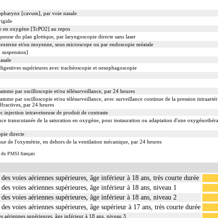
nopharynx [cavum], par voie nasale
rigide
lle en oxygène [TcPO2] au repos
euse du plan glottique, par laryngoscopie directe sans laser
lle externe et/ou moyenne, sous microscope ou par endoscopie méatale
 suspension]
nasale
gestives supérieures avec trachéoscopie et oesophagoscopie
ramme par oscilloscopie et/ou télésurveillance, par 24 heures
amme par oscilloscopie et/ou télésurveillance, avec surveillance continue de la pression intraartéri
fractives, par 24 heures
 injection intraveineuse de produit de contraste
ce transcutanée de la saturation en oxygène, pour instauration ou adaptation d'une oxygénothérap
ie directe
ue de l'oxymétrie, en dehors de la ventilation mécanique, par 24 heures
s du PMSI français
 des voies aériennes supérieures, âge inférieur à 18 ans, très courte durée
 des voies aériennes supérieures, âge inférieur à 18 ans, niveau 1
 des voies aériennes supérieures, âge inférieur à 18 ans, niveau 2
 des voies aériennes supérieures, âge supérieur à 17 ans, très courte durée
es aériennes supérieures, âge inférieur à 18 ans, niveau 3