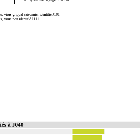
Syndrome laryngé infectieux
s, virus grippal saisonnier identifié J101
es, virus non identifié J111
iés à J040