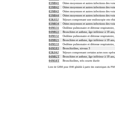
03M041
Otites moyennes et autres infections des voi
03M042
Otites moyennes et autres infections des voi
03M043
Otites moyennes et autres infections des voi
03M044
Otites moyennes et autres infections des voi
03K03J
Séjours comprenant une endoscopie oto-rhi
03M034
Otites moyennes et autres infections des voi
04M131
Oedème pulmonaire et détresse respiratoire,
04M022
Bronchites et asthme, âge inférieur à 18 ans
04M132
Oedème pulmonaire et détresse respiratoire,
04M021
Bronchites et asthme, âge inférieur à 18 ans
04M133
Oedème pulmonaire et détresse respiratoire,
04M183
Bronchiolites, niveau 3
03K04J
Séjours comprenant certains actes non opér
04M02T
Bronchites et asthme, âge inférieur à 18 ans,
04M18T
Bronchiolites, très courte durée
Liste de GHM pour J040 générée à partir des statistiques du PMS