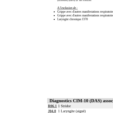
B. de Pfeiffer
(ulcéreuse)
(due à)
A l'exclusion de :
Grippe avec d'autres manifestations respiratoire
Grippe avec d'autres manifestations respiratoir
Laryngite chronique J370
Diagnostics CIM-10 (DAS) assoc
R06.1
1
Stridor
J04.0
1
Laryngite (aiguë)