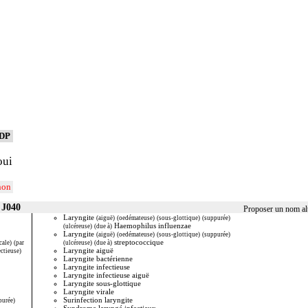
DP
oui
non
 J040
Proposer un nom alt
Laryngite
Ulcératio
(aiguë)
(oedémateuse)
(sous-glottique)
(suppurée)
Haemophilus influenzae
(ulcéreuse)
(due à)
Laryngite
Liste de synonymes p
(aiguë)
(oedémateuse)
(sous-glottique)
(suppurée)
statistiques de rech
streptococcique
cale)
(par
(ulcéreuse)
(due à)
Vous pouvez partic
Laryngite aiguë
ectieuse)
la case ci-dessus), v
Laryngite bactérienne
temps lors de vos pro
Laryngite infectieuse
merci !
Laryngite infectieuse aiguë
Laryngite sous-glottique
Laryngite virale
Surinfection laryngite
purée)