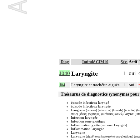
Diag
Intitulé CIM10
Sév.
Actif
Laryngite
J040
1
oui
J04
Laryngite et trachéite aiguës
1
oui
Thésaurus de diagnostics synonymes pour
épisode infectieux laryngé
épisode infectieux laryngée
Gangrène
(cutanée)
(extensive)
(humide)
(infectée)
(lo
larynx
stase)
(sèche)
(septique)
(ulcéreuse)
(due à)
(inf
Infection laryngée
Infection sous-glottique
Inflammation glotte
(voir aussi Laryngite)
Inflammation laryngée
Laryngite
Laryngite
(aiguë)
(oedémateuse)
(sous-glottique)
(sup