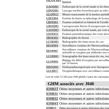
GLQP005
heures
GAQE001
Endoscopie de la cavité nasale et du rhi
GDQE001
Laryngo-trachéo-bronchoscopie au tube 
GLQP013
Mesure transcutanée de la tension partie
GDFE004
Exérèse de lésion ou épluchage de la muqu
CBQE001
Examen unilatéral ou bilatéral de l'orei
GDQE005
Laryngoscopie directe [Laryngoscopie en
GAQE003
Endoscopie de la cavité nasale, par voie 
GEQE013
Examen panendoscopique des voies aérodi
ZBQK002
Radiographie du thorax
LCQK002
Radiographie des tissus mous du cou
DEQP004
Surveillance continue de l'électrocardiog
Surveillance continue de l'électrocardiogr
DEQP007
artérielle en oxygène par méthodes non ef
LCQH001
Scanographie des tissus mous du cou, avec
Réglage du débit d'oxygène par surveillan
GLQP001
par 24 heures
HDQE001
Orohypopharyngoscopie avec laryngoscop
GLLD017
Oxygénothérapie avec surveillance contin
Liste de codes CCAM pour J040 générée à partir des statistique
GHM associés avec J040
03M03T
Otites moyennes et autres infections
03M031
Otites moyennes et autres infections
03M032
Otites moyennes et autres infections
03M04T
Otites moyennes et autres infections
03M033
Otites moyennes et autres infections des voi