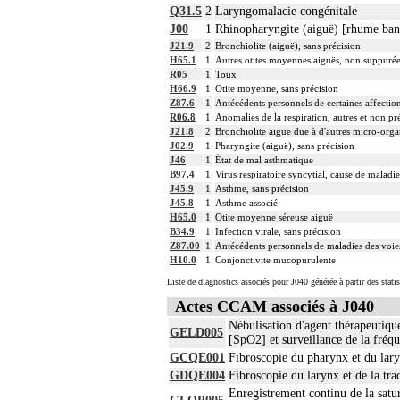
Q31.5
2
Laryngomalacie congénitale
J00
1
Rhinopharyngite (aiguë) [rhume ban
J21.9
2
Bronchiolite (aiguë), sans précision
H65.1
1
Autres otites moyennes aiguës, non suppuré
R05
1
Toux
H66.9
1
Otite moyenne, sans précision
Z87.6
1
Antécédents personnels de certaines affections
R06.8
1
Anomalies de la respiration, autres et non pr
J21.8
2
Bronchiolite aiguë due à d'autres micro-orga
J02.9
1
Pharyngite (aiguë), sans précision
J46
1
État de mal asthmatique
B97.4
1
Virus respiratoire syncytial, cause de maladie
J45.9
1
Asthme, sans précision
J45.8
1
Asthme associé
H65.0
1
Otite moyenne séreuse aiguë
B34.9
1
Infection virale, sans précision
Z87.00
1
Antécédents personnels de maladies des voies
H10.0
1
Conjonctivite mucopurulente
Liste de diagnostics associés pour J040 générée à partir des stat
Actes CCAM associés à J040
Nébulisation d'agent thérapeutiqu
GELD005
[SpO2] et surveillance de la fréq
GCQE001
Fibroscopie du pharynx et du lary
GDQE004
Fibroscopie du larynx et de la tra
Enregistrement continu de la sat