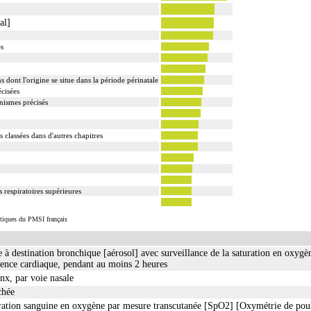
al]
es
 dont l'origine se situe dans la période périnatale
écisées
nismes précisés
s classées dans d'autres chapitres
 respiratoires supérieures
istiques du PMSI français
e à destination bronchique [aérosol] avec surveillance de la saturation en oxyg
uence cardiaque, pendant au moins 2 heures
nx, par voie nasale
chée
uration sanguine en oxygène par mesure transcutanée [SpO2] [Oxymétrie de pou