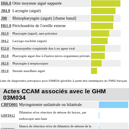
H66.0
Otite moyenne aiguë suppurée
J04.0
Laryngite (aiguë)
J00
Rhinopharyngite (aiguë) [rhume banal]
H61.0
Périchondrite de l'oreille externe
J02.9
Pharyngite (aiguë), sans précision
J04.2
Laryngo-trachéite (aiguë)
P23.0
Pneumopathie congénitale due à un agent viral
J02.8
Pharyngite aiguë due à d'autres micro-organismes précisés
J02.0
Pharyngite à streptocoques
J01.0
Sinusite maxillaire aiguë
Liste de diagnostics principaux pour 03M034 générée à partir des statistiques du PMSI français
Actes CCAM associés avec le GHM
03M034
CBPD001
Myringotomie unilatérale ou bilatérale
Dilatation et/ou résection de sténose du larynx, par
GDFE012
endoscopie sans laser
Séance de résection et/ou de dilatation de sténose de la