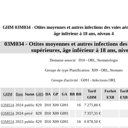
GHM 03M034 - Otites moyennes et autres infections des voies aér
âge inférieur à 18 ans, niveau 4
03M034 - Otites moyennes et autres infections des
supérieures, âge inférieur à 18 ans, niv
Domaine associé : D10 - ORL, Stomatologie
Groupe de type Planification: X09 - ORL, Stomato
Groupe d'activité : G091 - Infections ORL
Tarif
Forfait
Tarif
GHM
Date
Statut
GHS
DA
GP
GA
BB
BH
GHM
EXB
EXB
03M034
2024
public
829
D10
X09
G091
16
7 275,86 €
03M034
2024
privé
829
D10
X09
G091
7 357,31 €
03M034
2023
public
829
D10
X09
G091
16
6 878,50 €