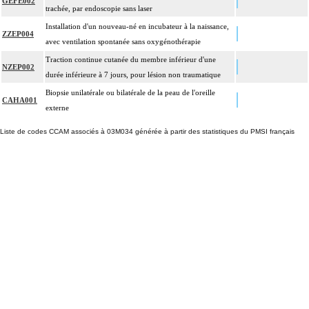
GEFE002
trachée, par endoscopie sans laser
Installation d'un nouveau-né en incubateur à la naissance,
ZZEP004
avec ventilation spontanée sans oxygénothérapie
Traction continue cutanée du membre inférieur d'une
NZEP002
durée inférieure à 7 jours, pour lésion non traumatique
Biopsie unilatérale ou bilatérale de la peau de l'oreille
CAHA001
externe
Liste de codes CCAM associés à 03M034 générée à partir des statistiques du PMSI français