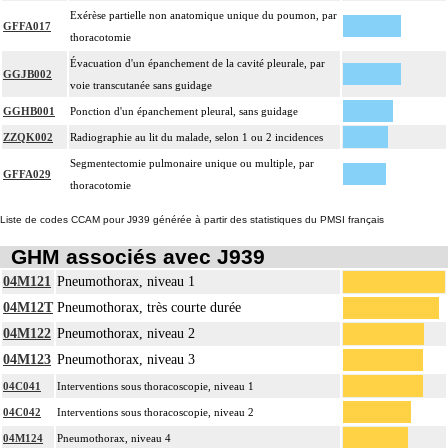
Exérèse partielle non anatomique unique du poumon, par
GFFA017
thoracotomie
Évacuation d'un épanchement de la cavité pleurale, par
GGJB002
voie transcutanée sans guidage
GGHB001
Ponction d'un épanchement pleural, sans guidage
ZZQK002
Radiographie au lit du malade, selon 1 ou 2 incidences
Segmentectomie pulmonaire unique ou multiple, par
GFFA029
thoracotomie
Liste de codes CCAM pour J939 générée à partir des statistiques du PMSI français
GHM associés avec J939
04M121
Pneumothorax, niveau 1
04M12T
Pneumothorax, très courte durée
04M122
Pneumothorax, niveau 2
04M123
Pneumothorax, niveau 3
04C041
Interventions sous thoracoscopie, niveau 1
04C042
Interventions sous thoracoscopie, niveau 2
04M124
Pneumothorax, niveau 4