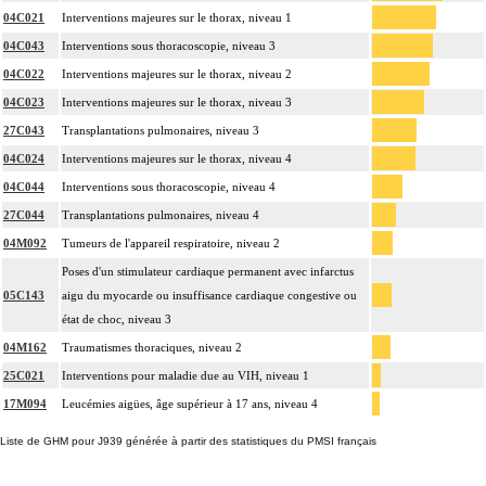
04C021
Interventions majeures sur le thorax, niveau 1
04C043
Interventions sous thoracoscopie, niveau 3
04C022
Interventions majeures sur le thorax, niveau 2
04C023
Interventions majeures sur le thorax, niveau 3
27C043
Transplantations pulmonaires, niveau 3
04C024
Interventions majeures sur le thorax, niveau 4
04C044
Interventions sous thoracoscopie, niveau 4
27C044
Transplantations pulmonaires, niveau 4
04M092
Tumeurs de l'appareil respiratoire, niveau 2
Poses d'un stimulateur cardiaque permanent avec infarctus
05C143
aigu du myocarde ou insuffisance cardiaque congestive ou
état de choc, niveau 3
04M162
Traumatismes thoraciques, niveau 2
25C021
Interventions pour maladie due au VIH, niveau 1
17M094
Leucémies aigües, âge supérieur à 17 ans, niveau 4
Liste de GHM pour J939 générée à partir des statistiques du PMSI français