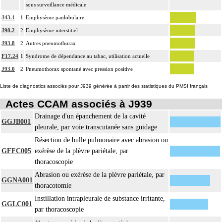
sous surveillance médicale
J43.1
1
Emphysème panlobulaire
J98.2
2
Emphysème interstitiel
J93.8
2
Autres pneumothorax
F17.24
1
Syndrome de dépendance au tabac, utilisation actuelle
J93.0
2
Pneumothorax spontané avec pression positive
Liste de diagnostics associés pour J939 générée à partir des statistiques du PMSI français
Actes CCAM associés à J939
Drainage d'un épanchement de la cavité
GGJB001
pleurale, par voie transcutanée sans guidage
Résection de bulle pulmonaire avec abrasion ou
GFFC005
exérèse de la plèvre pariétale, par
thoracoscopie
Abrasion ou exérèse de la plèvre pariétale, par
GGNA001
thoracotomie
Instillation intrapleurale de substance irritante,
GGLC001
par thoracoscopie