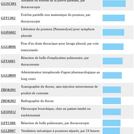
Abrasion ou exérèse de la plèvre pariétale, par
GGNC001
thoracoscopie
Exérèse partielle non anatomique du poumon, par
GFFC002
thoracoscopie
Libération du poumon [Pneumolyse] pour symphyse
GGPA002
pleurale
Pose d'un drain thoracique pour lavage pleural, par voie
GGLB006
transcutanée
Résection de bulle d'emphysème pulmonaire, par
GFFA005
thoracotomie
Administration intrapleurale d'agent pharmacologique au
GGLB009
long cours
Scanographie du thorax, sans injection intraveineuse de
ZBQK001
produit de contraste
ZBQK002
Radiographie du thorax
Fibroscopie bronchique, chez un patient intubé ou
GEQE012
trachéotomisé
GFFC006
Résection de bulle pulmonaire, par thoracoscopie
GLLD007
Ventilation mécanique à poumons séparés, par 24 heures