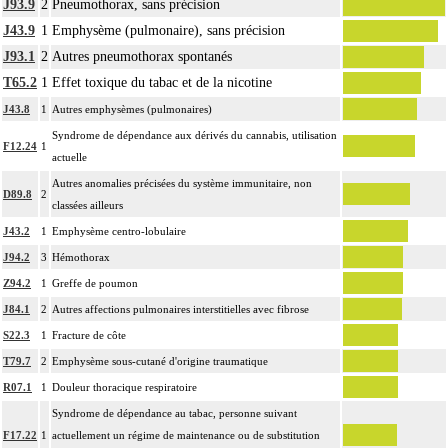
J93.9
2
Pneumothorax, sans précision
J43.9
1
Emphysème (pulmonaire), sans précision
J93.1
2
Autres pneumothorax spontanés
T65.2
1
Effet toxique du tabac et de la nicotine
J43.8
1
Autres emphysèmes (pulmonaires)
Syndrome de dépendance aux dérivés du cannabis, utilisation
F12.24
1
actuelle
Autres anomalies précisées du système immunitaire, non
D89.8
2
classées ailleurs
J43.2
1
Emphysème centro-lobulaire
J94.2
3
Hémothorax
Z94.2
1
Greffe de poumon
J84.1
2
Autres affections pulmonaires interstitielles avec fibrose
S22.3
1
Fracture de côte
T79.7
2
Emphysème sous-cutané d'origine traumatique
R07.1
1
Douleur thoracique respiratoire
Syndrome de dépendance au tabac, personne suivant
F17.22
1
actuellement un régime de maintenance ou de substitution