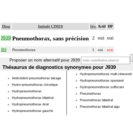
Diag
Intitulé CIM10
Sév.
Actif
DP
Pneumothorax, sans précision
J939
2
oui
oui
J93
Pneumothorax
1
oui
non
Proposer un nom alternatif pour J939
Thésaurus de diagnostics synonymes pour J939
Hydropneumothorax multi-cloisonné
Antécédent pneumothorax talcage
Hydropneumothorax spontané
Hydro-pneumothorax chronique
Hydropneumothorax suffocant
Hydropneumothorax
Pneumothorax
Hydropneumothorax bilatéral
Pneumothorax bilatéral
Hydropneumothorax droit
Pneumothorax bilatéral aigu
Hydropneumothorax gauche