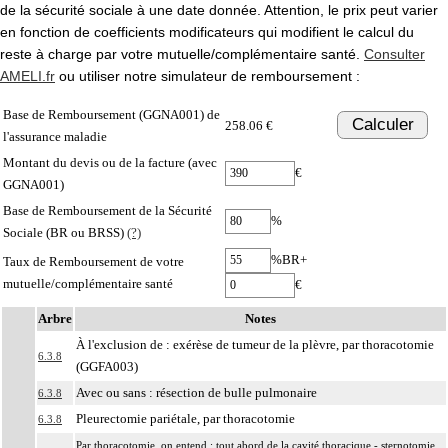
de la sécurité sociale à une date donnée. Attention, le prix peut varier
en fonction de coefficients modificateurs qui modifient le calcul du
reste à charge par votre mutuelle/complémentaire santé.
Consulter
AMELI.fr
ou utiliser notre simulateur de remboursement :
Base de Remboursement (GGNA001) de
Calculer
258.06 €
l'assurance maladie
Montant du devis ou de la facture (avec
€
GGNA001)
Base de Remboursement de la Sécurité
%
Sociale (BR ou BRSS)
(?)
%BR+
Taux de Remboursement de votre
mutuelle/complémentaire santé
€
Arbre
Notes
À l'exclusion de : exérèse de tumeur de la plèvre, par thoracotomie
6.3.8
(GGFA003)
Avec ou sans : résection de bulle pulmonaire
6.3.8
Pleurectomie pariétale, par thoracotomie
6.3.8
Par thoracotomie, on entend : tout abord de la cavité thoracique - sternotomie,