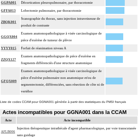
GGPA001
Décortication pleuropulmonaire, par thoracotomie
GFFA013
Lobectomie pulmonaire, par thoracotomie
Scanographie du thorax, sans injection intraveineuse de
ZBQK001
produit de contraste
Examen anatomopathologique à visée carcinologique de
GGQX004
pièce d'exérèse de tumeur de plèvre
YYYY015
Forfait de réanimation niveau A
Examen anatomopathologique de pièce d'exérèse en
ZZQX127
fragments différenciés d'une structure anatomique
Examen anatomopathologique à visée carcinologique de
pièce d'exérèse pulmonaire non anatomique et/ou de
GFQX009
segmentectomie, différenciées, sans résection de côte ni de
vertèbre
Liste de codes CCAM pour GGNA001 générée à partir des statistiques du PMSI français
Actes incompatibles pour GGNA001 dans la CCAM
Acte
Acte incompatible
Injection thérapeutique intrathécale d'agent pharmacologique, par voie transcutanée
AFLB006
sans guidage