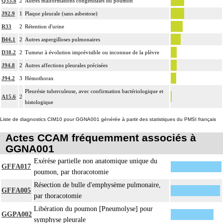
Q33.8
2
Autres malformations congénitales du poumon
J92.9
1
Plaque pleurale (sans asbestose)
R33
2
Rétention d'urine
B44.1
2
Autres aspergilloses pulmonaires
D38.2
2
Tumeur à évolution imprévisible ou inconnue de la plèvre
J94.8
2
Autres affections pleurales précisées
J94.2
3
Hémothorax
Pleurésie tuberculeuse, avec confirmation bactériologique et
A15.6
2
histologique
Liste de diagnostics CIM10 pour GGNA001 générée à partir des statistiques du PMSI français
Actes CCAM fréquemment associés à
GGNA001
Exérèse partielle non anatomique unique du
GFFA017
poumon, par thoracotomie
Résection de bulle d'emphysème pulmonaire,
GFFA005
par thoracotomie
Libération du poumon [Pneumolyse] pour
GGPA002
symphyse pleurale