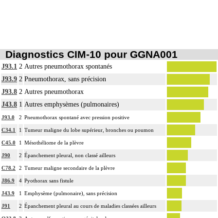
Diagnostics CIM-10 pour GGNA001
J93.1
2
Autres pneumothorax spontanés
J93.9
2
Pneumothorax, sans précision
J93.8
2
Autres pneumothorax
J43.8
1
Autres emphysèmes (pulmonaires)
J93.0
2
Pneumothorax spontané avec pression positive
C34.1
1
Tumeur maligne du lobe supérieur, bronches ou poumon
C45.0
1
Mésothéliome de la plèvre
J90
2
Épanchement pleural, non classé ailleurs
C78.2
2
Tumeur maligne secondaire de la plèvre
J86.9
4
Pyothorax sans fistule
J43.9
1
Emphysème (pulmonaire), sans précision
J91
2
Épanchement pleural au cours de maladies classées ailleurs