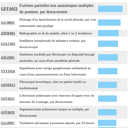
Exérèses partielles non anatomiques multiples
GFFA021
du poumon, par thoracotomie
Drainage d'un épanchement de la cavité pleurale, par voie
GGJB001
transcutanée sans guidage
ZZQK002
Radiographie au lit du malade, selon 1 ou 2 incidences
Instillation intrapleurale de substance irritante, par
GGLC001
thoracoscopie
Intubation trachéale par fibroscopie ou dispositif laryngé
GELE001
particulier, au cours d'une anesthésie générale
Supplément pour curage ganglionnaire médiastinal au
YYYY026
cours d'une pneumonectomie ou d'une lobectomie
Fibroscopie bronchique, chez un patient intubé ou
GEQE012
trachéotomisé
Lobectomie pulmonaire avec résection d'organe et/ou de
GFFA022
structure de voisinage, par thoracotomie
Segmentectomie pulmonaire unique ou multiple, par
GFFA029
thoracotomie
GLLD007
Ventilation mécanique à poumons séparés, par 24 heures