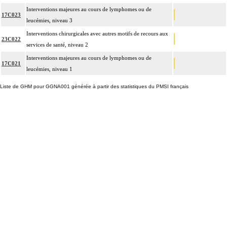
Interventions majeures au cours de lymphomes ou de
17C023
leucémies, niveau 3
Interventions chirurgicales avec autres motifs de recours aux
23C022
services de santé, niveau 2
Interventions majeures au cours de lymphomes ou de
17C021
leucémies, niveau 1
Liste de GHM pour GGNA001 générée à partir des statistiques du PMSI français