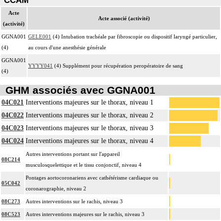
CCAM
Acte
Acte associé (activité)
(activité)
GGNA001
GELE001
(4) Intubation trachéale par fibroscopie ou dispositif laryngé particulier,
(4)
au cours d'une anesthésie générale
GGNA001
YYYY041
(4) Supplément pour récupération peropératoire de sang
(4)
GHM associés avec GGNA001
04C021
Interventions majeures sur le thorax, niveau 1
04C022
Interventions majeures sur le thorax, niveau 2
04C023
Interventions majeures sur le thorax, niveau 3
04C024
Interventions majeures sur le thorax, niveau 4
Autres interventions portant sur l'appareil
08C214
musculosquelettique et le tissu conjonctif, niveau 4
Pontages aortocoronariens avec cathétérisme cardiaque ou
05C042
coronarographie, niveau 2
08C273
Autres interventions sur le rachis, niveau 3
08C523
Autres interventions majeures sur le rachis, niveau 3