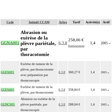
Code
Intitulé CCAM
Arbre
Tarif
Activité(s)
Actif
Abrasion ou
exérèse de la
258,06 €
plèvre pariétale,
GGNA001
6.3.8
1,4
2005
→
Remboursement
par
thoracotomie
Exérèse de tumeur de la
plèvre, par thoracotomie
GGFA001
6.3.8
360,27 €
1,4
2005
→
avec préparation par
thoracoscopie
Exérèse de tumeur de la
GGFA003
6.3.8
358,84 €
1,4
2005
→
plèvre, par thoracotomie
Abrasion ou exérèse de la
GGNC001
plèvre pariétale, par
6.3.8
288,04 €
1,4
2005
→
thoracoscopie