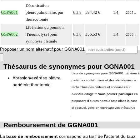
Décortication
GGPA001
pleuropulmonaire, par
6.3.8
594,42 €
1,4
2005
→
thoracotomie
Libération du poumon
GGPA002
[Pneumolyse] pour
6.3.8
356,53 €
1,4
2005
→
symphyse pleurale
Proposer un nom alternatif pour GGNA001
Thésaurus de synonymes pour GGNA001
Liste de synonymes pour GGNA001 générée à
Abrasion/exérèse plèvre
partir des contributions et des statistiques de
pariétale thor.tomie
recherches des codeurs et codeuses sur
AideAuCodage.fr.
Vous pouvez participer
en
proposant d'autres noms d'acte (dans la case
ci-dessus), voire en envoyant vos thésaurus
Remboursement de GGNA001
La
base de remboursement
correspond au tarif de l'acte et du taux