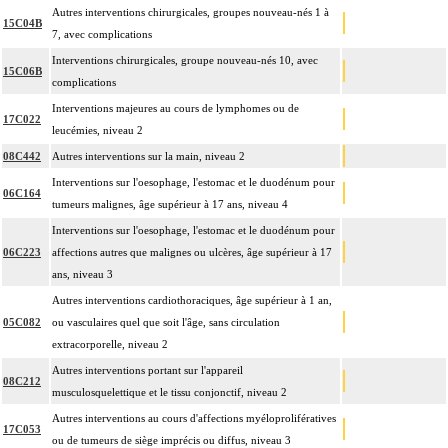
Autres interventions chirurgicales, groupes nouveau-nés 1 à
15C04B
7, avec complications
Interventions chirurgicales, groupe nouveau-nés 10, avec
15C06B
complications
Interventions majeures au cours de lymphomes ou de
17C022
leucémies, niveau 2
08C442
Autres interventions sur la main, niveau 2
Interventions sur l'oesophage, l'estomac et le duodénum pour
06C164
tumeurs malignes, âge supérieur à 17 ans, niveau 4
Interventions sur l'oesophage, l'estomac et le duodénum pour
06C223
affections autres que malignes ou ulcères, âge supérieur à 17
ans, niveau 3
Autres interventions cardiothoraciques, âge supérieur à 1 an,
05C082
ou vasculaires quel que soit l'âge, sans circulation
extracorporelle, niveau 2
Autres interventions portant sur l'appareil
08C212
musculosquelettique et le tissu conjonctif, niveau 2
Autres interventions au cours d'affections myéloprolifératives
17C053
ou de tumeurs de siège imprécis ou diffus, niveau 3