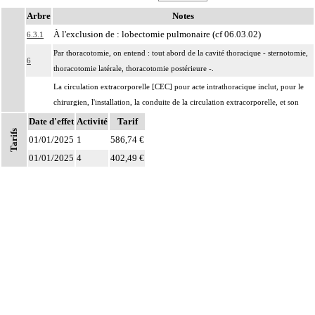
Arbre
Notes
À l'exclusion de : lobectomie pulmonaire (cf 06.03.02)
6.3.1
Par thoracotomie, on entend : tout abord de la cavité thoracique - sternotomie,
6
thoracotomie latérale, thoracotomie postérieure -.
La circulation extracorporelle [CEC] pour acte intrathoracique inclut, pour le
chirurgien, l'installation, la conduite de la circulation extracorporelle, et son
ablation. Elle inclut les responsabilités suivantes :
Date d'effet
Activité
Tarif
Tarifs
- décision de l'indication et choix de la technique
01/01/2025
1
586,74 €
- pose et ablation des canules
Notes
01/01/2025
4
402,49 €
6
- choix du niveau d'hypothermie
- choix du débit de CEC
- décision d'arrêt circulatoire
- définition des protocoles de remplissage
- décision de cardioplégie
- décision d'assistance circulatoire.
Les actes sur le thorax, par thoracoscopie incluent l'évacuation de collection
6
intrathoracique associée, la pose de drain pleural et/ou péricardique.
Les actes sur le thorax, par thoracotomie incluent l'évacuation de collection
6
intrathoracique associée, la pose de drain pleural et/ou péricardique.