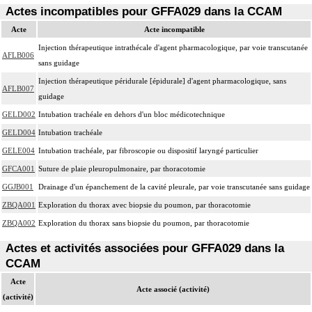
Actes incompatibles pour GFFA029 dans la CCAM
Acte
Acte incompatible
Injection thérapeutique intrathécale d'agent pharmacologique, par voie transcutanée
AFLB006
sans guidage
Injection thérapeutique péridurale [épidurale] d'agent pharmacologique, sans
AFLB007
guidage
GELD002
Intubation trachéale en dehors d'un bloc médicotechnique
GELD004
Intubation trachéale
GELE004
Intubation trachéale, par fibroscopie ou dispositif laryngé particulier
GFCA001
Suture de plaie pleuropulmonaire, par thoracotomie
GGJB001
Drainage d'un épanchement de la cavité pleurale, par voie transcutanée sans guidage
ZBQA001
Exploration du thorax avec biopsie du poumon, par thoracotomie
ZBQA002
Exploration du thorax sans biopsie du poumon, par thoracotomie
Actes et activités associées pour GFFA029 dans la
CCAM
Acte
Acte associé (activité)
(activité)