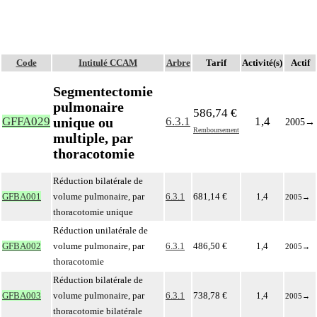
Code
Intitulé CCAM
Arbre
Tarif
Activité(s)
Actif
Segmentectomie
pulmonaire
586,74 €
unique ou
GFFA029
6.3.1
1,4
2005
→
Remboursement
multiple, par
thoracotomie
Réduction bilatérale de
GFBA001
volume pulmonaire, par
6.3.1
681,14 €
1,4
2005
→
thoracotomie unique
Réduction unilatérale de
GFBA002
volume pulmonaire, par
6.3.1
486,50 €
1,4
2005
→
thoracotomie
Réduction bilatérale de
GFBA003
volume pulmonaire, par
6.3.1
738,78 €
1,4
2005
→
thoracotomie bilatérale