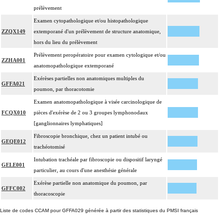
prélèvement
Examen cytopathologique et/ou histopathologique
ZZQX149
extemporané d'un prélèvement de structure anatomique,
hors du lieu du prélèvement
Prélèvement peropératoire pour examen cytologique et/ou
ZZHA001
anatomopathologique extemporané
Exérèses partielles non anatomiques multiples du
GFFA021
poumon, par thoracotomie
Examen anatomopathologique à visée carcinologique de
FCQX010
pièces d'exérèse de 2 ou 3 groupes lymphonodaux
[ganglionnaires lymphatiques]
Fibroscopie bronchique, chez un patient intubé ou
GEQE012
trachéotomisé
Intubation trachéale par fibroscopie ou dispositif laryngé
GELE001
particulier, au cours d'une anesthésie générale
Exérèse partielle non anatomique du poumon, par
GFFC002
thoracoscopie
Liste de codes CCAM pour GFFA029 générée à partir des statistiques du PMSI français