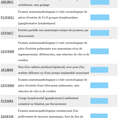
AHLB011
rachidienne, sans guidage
Examen anatomopathologique à visée carcinologique de
FCQX012
pièces d'exérèse de 4 à 6 groupes lymphonodaux
[ganglionnaires lymphatiques]
Exérèse partielle non anatomique unique du poumon, par
GFFA017
thoracotomie
Examen anatomopathologique à visée carcinologique de
pièce d'exérèse pulmonaire non anatomique et/ou de
GFQX009
segmentectomie, différenciées, sans résection de côte ni de
vertèbre
Pose d'un cathéter péridural [épidural], avec pose d'un
AFLB008
système diffuseur ou d'une pompe implantable souscutané
Examen anatomopathologique à visée carcinologique de
GFQX004
pièce d'exérèse d'une lobectomie pulmonaire, sans
résection de côte ni de vertèbre
Curage lymphonodal [ganglionnaire] médiastinal
FCFA004
unilatéral ou bilatéral, par thoracotomie
Examen anatomopathologique extemporané d'un
ZZQP149
prélèvement de structure anatomique, hors du lieu du