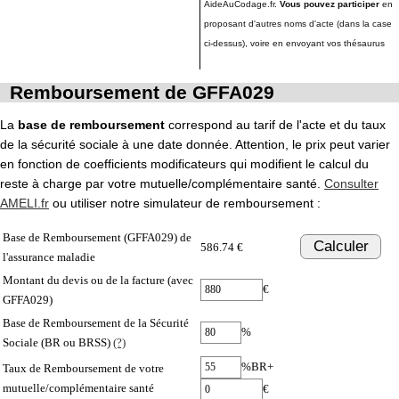
AideAuCodage.fr.
Vous pouvez participer
en
proposant d'autres noms d'acte (dans la case
ci-dessus), voire en envoyant vos thésaurus
Remboursement de GFFA029
La
base de remboursement
correspond au tarif de l'acte et du taux
de la sécurité sociale à une date donnée. Attention, le prix peut varier
en fonction de coefficients modificateurs qui modifient le calcul du
reste à charge par votre mutuelle/complémentaire santé.
Consulter
AMELI.fr
ou utiliser notre simulateur de remboursement :
Base de Remboursement (GFFA029) de
Calculer
586.74 €
l'assurance maladie
Montant du devis ou de la facture (avec
€
GFFA029)
Base de Remboursement de la Sécurité
%
Sociale (BR ou BRSS)
(?)
%BR+
Taux de Remboursement de votre
mutuelle/complémentaire santé
€