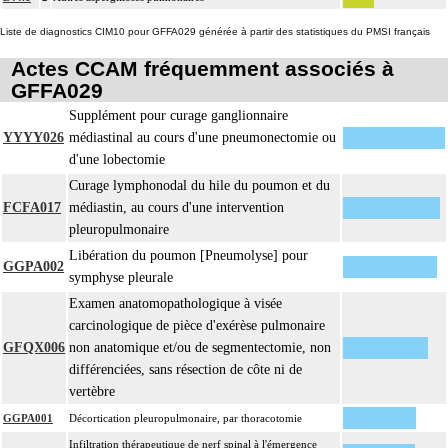
Liste de diagnostics CIM10 pour GFFA029 générée à partir des statistiques du PMSI français
Actes CCAM fréquemment associés à
GFFA029
Supplément pour curage ganglionnaire
YYYY026
médiastinal au cours d'une pneumonectomie ou
d'une lobectomie
Curage lymphonodal du hile du poumon et du
FCFA017
médiastin, au cours d'une intervention
pleuropulmonaire
Libération du poumon [Pneumolyse] pour
GGPA002
symphyse pleurale
Examen anatomopathologique à visée
carcinologique de pièce d'exérèse pulmonaire
GFQX006
non anatomique et/ou de segmentectomie, non
différenciées, sans résection de côte ni de
vertèbre
GGPA001
Décortication pleuropulmonaire, par thoracotomie
Infiltration thérapeutique de nerf spinal à l'émergence