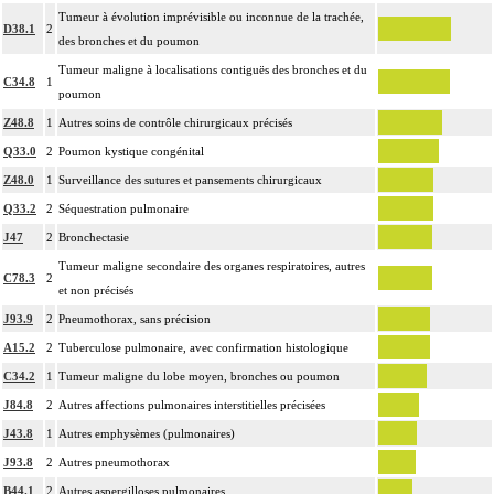
Tumeur à évolution imprévisible ou inconnue de la trachée,
D38.1
2
des bronches et du poumon
Tumeur maligne à localisations contiguës des bronches et du
C34.8
1
poumon
Z48.8
1
Autres soins de contrôle chirurgicaux précisés
Q33.0
2
Poumon kystique congénital
Z48.0
1
Surveillance des sutures et pansements chirurgicaux
Q33.2
2
Séquestration pulmonaire
J47
2
Bronchectasie
Tumeur maligne secondaire des organes respiratoires, autres
C78.3
2
et non précisés
J93.9
2
Pneumothorax, sans précision
A15.2
2
Tuberculose pulmonaire, avec confirmation histologique
C34.2
1
Tumeur maligne du lobe moyen, bronches ou poumon
J84.8
2
Autres affections pulmonaires interstitielles précisées
J43.8
1
Autres emphysèmes (pulmonaires)
J93.8
2
Autres pneumothorax
B44.1
2
Autres aspergilloses pulmonaires