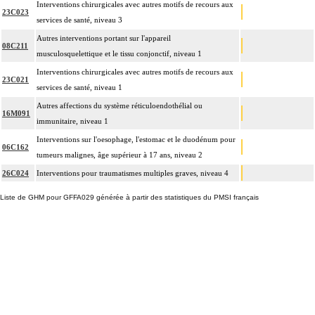
Interventions chirurgicales avec autres motifs de recours aux
23C023
services de santé, niveau 3
Autres interventions portant sur l'appareil
08C211
musculosquelettique et le tissu conjonctif, niveau 1
Interventions chirurgicales avec autres motifs de recours aux
23C021
services de santé, niveau 1
Autres affections du système réticuloendothélial ou
16M091
immunitaire, niveau 1
Interventions sur l'oesophage, l'estomac et le duodénum pour
06C162
tumeurs malignes, âge supérieur à 17 ans, niveau 2
26C024
Interventions pour traumatismes multiples graves, niveau 4
Liste de GHM pour GFFA029 générée à partir des statistiques du PMSI français