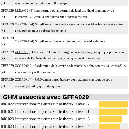
(4)
cours d'une intervention intrathoracique
GFFA029
LLBA002
(4) Interposition ou apposition de lambeau diaphragmatique ou
(4)
intercostal, au cours d'une intervention intrathoracique
GFFA029
YYYY026
(4) Supplément pour curage ganglionnaire médiastinal au cours d'une
(4)
pneumonectomie ou d'une lobectomie
GFFA029
YYYY041
(4) Supplément pour récupération peropératoire de sang
(4)
GFFA029
ZCFA001
(4) Exérèse de lésion d'un organe infradiaphragmatique par phrénotomie,
(4)
au cours de l'exérèse de lésion intrathoracique par thoracotomie
GFFA029
ZCQA002
(4) Exploration de la cavité abdominale par phrénotomie, au cours d'une
(4)
intervention par thoracotomie
GFFA029
ZZHA001
(4) Prélèvement peropératoire pour examen cytologique et/ou
(4)
anatomopathologique extemporané
GHM associés avec GFFA029
04C022
Interventions majeures sur le thorax, niveau 2
04C021
Interventions majeures sur le thorax, niveau 1
04C023
Interventions majeures sur le thorax, niveau 3
04C024
Interventions majeures sur le thorax, niveau 4