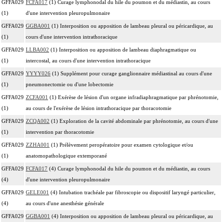
GFFA029
FCFA017
(1) Curage lymphonodal du hile du poumon et du médiastin, au cours
(1)
d'une intervention pleuropulmonaire
GFFA029
GGBA001
(1) Interposition ou apposition de lambeau pleural ou péricardique, au
(1)
cours d'une intervention intrathoracique
GFFA029
LLBA002
(1) Interposition ou apposition de lambeau diaphragmatique ou
(1)
intercostal, au cours d'une intervention intrathoracique
GFFA029
YYYY026
(1) Supplément pour curage ganglionnaire médiastinal au cours d'une
(1)
pneumonectomie ou d'une lobectomie
GFFA029
ZCFA001
(1) Exérèse de lésion d'un organe infradiaphragmatique par phrénotomie,
(1)
au cours de l'exérèse de lésion intrathoracique par thoracotomie
GFFA029
ZCQA002
(1) Exploration de la cavité abdominale par phrénotomie, au cours d'une
(1)
intervention par thoracotomie
GFFA029
ZZHA001
(1) Prélèvement peropératoire pour examen cytologique et/ou
(1)
anatomopathologique extemporané
GFFA029
FCFA017
(4) Curage lymphonodal du hile du poumon et du médiastin, au cours
(4)
d'une intervention pleuropulmonaire
GFFA029
GELE001
(4) Intubation trachéale par fibroscopie ou dispositif laryngé particulier,
(4)
au cours d'une anesthésie générale
GFFA029
GGBA001
(4) Interposition ou apposition de lambeau pleural ou péricardique, au