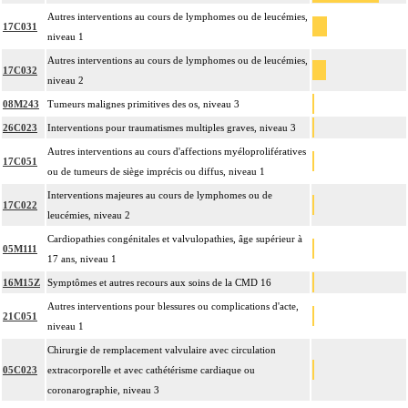
Autres interventions au cours de lymphomes ou de leucémies,
17C031
niveau 1
Autres interventions au cours de lymphomes ou de leucémies,
17C032
niveau 2
08M243
Tumeurs malignes primitives des os, niveau 3
26C023
Interventions pour traumatismes multiples graves, niveau 3
Autres interventions au cours d'affections myéloprolifératives
17C051
ou de tumeurs de siège imprécis ou diffus, niveau 1
Interventions majeures au cours de lymphomes ou de
17C022
leucémies, niveau 2
Cardiopathies congénitales et valvulopathies, âge supérieur à
05M111
17 ans, niveau 1
16M15Z
Symptômes et autres recours aux soins de la CMD 16
Autres interventions pour blessures ou complications d'acte,
21C051
niveau 1
Chirurgie de remplacement valvulaire avec circulation
05C023
extracorporelle et avec cathétérisme cardiaque ou
coronarographie, niveau 3