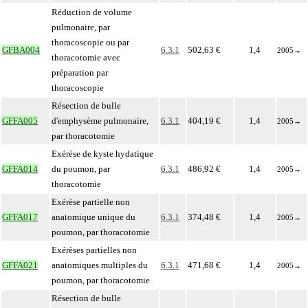
Réduction de volume
pulmonaire, par
thoracoscopie ou par
GFBA004
6.3.1
502,63 €
1,4
2005
→
thoracotomie avec
préparation par
thoracoscopie
Résection de bulle
GFFA005
d'emphysème pulmonaire,
6.3.1
404,19 €
1,4
2005
→
par thoracotomie
Exérèse de kyste hydatique
GFFA014
du poumon, par
6.3.1
486,92 €
1,4
2005
→
thoracotomie
Exérèse partielle non
GFFA017
anatomique unique du
6.3.1
374,48 €
1,4
2005
→
poumon, par thoracotomie
Exérèses partielles non
GFFA021
anatomiques multiples du
6.3.1
471,68 €
1,4
2005
→
poumon, par thoracotomie
Résection de bulle