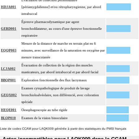
Évacuation de collection péritonsillaire
HDJA001
[périamygdalienne] et/ou rétropharyngienne, par abord
intrabuccal
Épreuve pharmacodynamique par agent
GERD001
bronchodilatateur, au cours d'une épreuve fonctionnelle
respiratoire
Mesure de la distance de marche en terrain plat en 6
EQQP003
minutes, avec surveillance de la saturation en oxygène par
mesure transcutanée
Évacuation de collection de la région des muscles
LCJA002
masticateurs, par abord intrabuccal et par abord facial
BBQP001
Exploration fonctionnelle des flux lacrymaux
Examen cytopathologique de produit de lavage
GEQX002
bronchioloalvéolaire, non différencié, avec coloration
spéciale
HEQE001
Oesophagoscopie au tube rigide
BLQP010
Examen de la vision binoculaire
Liste de codes CCAM pour LAQK009 générée à partir des statistiques du PMSI français