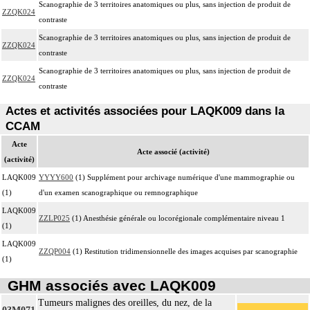
Scanographie de 3 territoires anatomiques ou plus, sans injection de produit de
ZZQK024
contraste
Scanographie de 3 territoires anatomiques ou plus, sans injection de produit de
ZZQK024
contraste
Scanographie de 3 territoires anatomiques ou plus, sans injection de produit de
ZZQK024
contraste
Actes et activités associées pour LAQK009 dans la
CCAM
Acte
Acte associé (activité)
(activité)
LAQK009
YYYY600
(1) Supplément pour archivage numérique d'une mammographie ou
(1)
d'un examen scanographique ou remnographique
LAQK009
ZZLP025
(1) Anesthésie générale ou locorégionale complémentaire niveau 1
(1)
LAQK009
ZZQP004
(1) Restitution tridimensionnelle des images acquises par scanographie
(1)
GHM associés avec LAQK009
Tumeurs malignes des oreilles, du nez, de la