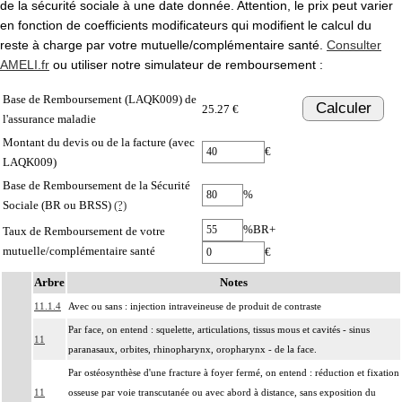
de la sécurité sociale à une date donnée. Attention, le prix peut varier
en fonction de coefficients modificateurs qui modifient le calcul du
reste à charge par votre mutuelle/complémentaire santé.
Consulter
AMELI.fr
ou utiliser notre simulateur de remboursement :
Base de Remboursement (LAQK009) de
Calculer
25.27 €
l'assurance maladie
Montant du devis ou de la facture (avec
€
LAQK009)
Base de Remboursement de la Sécurité
%
Sociale (BR ou BRSS)
(?)
%BR+
Taux de Remboursement de votre
mutuelle/complémentaire santé
€
Arbre
Notes
11.1.4
Avec ou sans : injection intraveineuse de produit de contraste
Par face, on entend : squelette, articulations, tissus mous et cavités - sinus
11
paranasaux, orbites, rhinopharynx, oropharynx - de la face.
Par ostéosynthèse d'une fracture à foyer fermé, on entend : réduction et fixation
11
osseuse par voie transcutanée ou avec abord à distance, sans exposition du