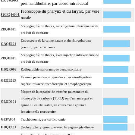
LCJA003
périmandibulaire, par abord intrabuccal
Fibroscopie du pharynx et du larynx, par voie
GCQE001
nasale
Scanographie du thorax, sans injection intraveineuse de
ZBQK001
produit de contraste
Endoscopie de la cavité nasale et du rhinopharynx
GAQE001
[cavum], par voie nasale
Scanographie du thorax, avec injection intraveineuse de
ZBQH001
produit de contraste
HBQK002
Radiographie panoramique dentomaxillaire
Examen panendoscopique des voies aérodigestives
GEQE013
supérieures avec trachéoscopie et oesophagoscopie
Mesure de la capacité de transfert pulmonaire du
monoxyde de carbone [TLCO] ou d'un autre gaz en
GLQD001
apnée ou en état stable, au cours d'une épreuve
fonctionnelle respiratoire
GEPA004
Trachéotomie, par cervicotomie
HDQE001
Orohypopharyngoscopie avec laryngoscopie directe