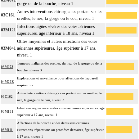
03M071
gorge ou de la bouche, niveau 1
Autres interventions chirurgicales portant sur les
03C161
oreilles, le nez, la gorge ou le cou, niveau 1
Infections aigües sévères des voies aériennes
03M121
supérieures, âge inférieur à 18 ans, niveau 1
Otites moyennes et autres infections des voies
03M041
aériennes supérieures, âge supérieur à 17 ans,
niveau 1
Tumeurs malignes des oreilles, du nez, de la gorge ou de la
03M073
bouche, niveau 3
Explorations et surveillance pour affections de l'appareil
04M22Z
respiratoire
Autres interventions chirurgicales portant sur les oreilles, le
03C162
nez, la gorge ou le cou, niveau 2
Infections aigües sévères des voies aériennes supérieures, âge
03M131
supérieur à 17 ans, niveau 1
Affections de la bouche et des dents sans certaines
03M111
extractions, réparations ou prothèses dentaires, âge supérieur
à 17 ans, niveau 1