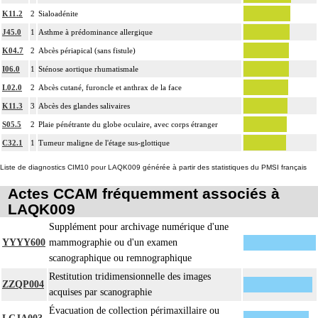
K11.2
2
Sialoadénite
J45.0
1
Asthme à prédominance allergique
K04.7
2
Abcès périapical (sans fistule)
I06.0
1
Sténose aortique rhumatismale
L02.0
2
Abcès cutané, furoncle et anthrax de la face
K11.3
3
Abcès des glandes salivaires
S05.5
2
Plaie pénétrante du globe oculaire, avec corps étranger
C32.1
1
Tumeur maligne de l'étage sus-glottique
Liste de diagnostics CIM10 pour LAQK009 générée à partir des statistiques du PMSI français
Actes CCAM fréquemment associés à
LAQK009
Supplément pour archivage numérique d'une
YYYY600
mammographie ou d'un examen
scanographique ou remnographique
Restitution tridimensionnelle des images
ZZQP004
acquises par scanographie
Évacuation de collection périmaxillaire ou