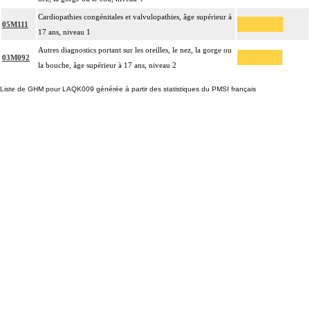
Cardiopathies congénitales et valvulopathies, âge supérieur à
05M111
17 ans, niveau 1
Autres diagnostics portant sur les oreilles, le nez, la gorge ou
03M092
la bouche, âge supérieur à 17 ans, niveau 2
Liste de GHM pour LAQK009 générée à partir des statistiques du PMSI français