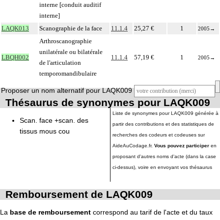
interne [conduit auditif
interne]
LAQK013
Scanographie de la face
11.1.4
25,27 €
1
2005
→
Arthroscanographie
unilatérale ou bilatérale
LBQH002
11.1.4
57,19 €
1
2005
→
de l'articulation
temporomandibulaire
Proposer un nom alternatif pour LAQK009
Thésaurus de synonymes pour LAQK009
Liste de synonymes pour LAQK009 générée à
Scan. face +scan. des
partir des contributions et des statistiques de
tissus mous cou
recherches des codeurs et codeuses sur
AideAuCodage.fr.
Vous pouvez participer
en
proposant d'autres noms d'acte (dans la case
ci-dessus), voire en envoyant vos thésaurus
Remboursement de LAQK009
La
base de remboursement
correspond au tarif de l'acte et du taux