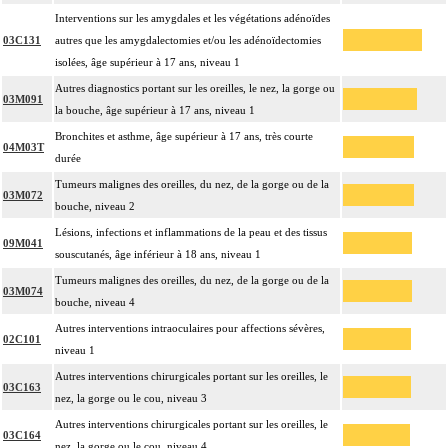
Interventions sur les amygdales et les végétations adénoïdes
03C131
autres que les amygdalectomies et/ou les adénoïdectomies
isolées, âge supérieur à 17 ans, niveau 1
Autres diagnostics portant sur les oreilles, le nez, la gorge ou
03M091
la bouche, âge supérieur à 17 ans, niveau 1
Bronchites et asthme, âge supérieur à 17 ans, très courte
04M03T
durée
Tumeurs malignes des oreilles, du nez, de la gorge ou de la
03M072
bouche, niveau 2
Lésions, infections et inflammations de la peau et des tissus
09M041
souscutanés, âge inférieur à 18 ans, niveau 1
Tumeurs malignes des oreilles, du nez, de la gorge ou de la
03M074
bouche, niveau 4
Autres interventions intraoculaires pour affections sévères,
02C101
niveau 1
Autres interventions chirurgicales portant sur les oreilles, le
03C163
nez, la gorge ou le cou, niveau 3
Autres interventions chirurgicales portant sur les oreilles, le
03C164
nez, la gorge ou le cou, niveau 4