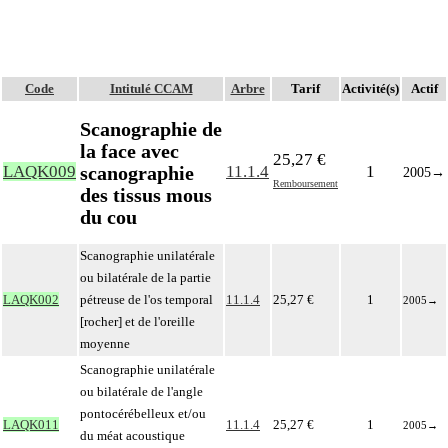
Code
Intitulé CCAM
Arbre
Tarif
Activité(s)
Actif
Scanographie de
la face avec
25,27 €
scanographie
LAQK009
11.1.4
1
2005
→
Remboursement
des tissus mous
du cou
Scanographie unilatérale
ou bilatérale de la partie
LAQK002
pétreuse de l'os temporal
11.1.4
25,27 €
1
2005
→
[rocher] et de l'oreille
moyenne
Scanographie unilatérale
ou bilatérale de l'angle
pontocérébelleux et/ou
LAQK011
11.1.4
25,27 €
1
2005
→
du méat acoustique