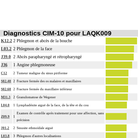
La reconstruction osseuse ou articulaire par greffe, transplant ou matériau inerte
11
non prothétique inclut l'ostéosynthèse.
L'évacuation de collection articulaire inclut le lavage de l'articulation, avec ou
11
sans drainage.
Diagnostics CIM-10 pour LAQK009
K12.2
2
Phlegmon et abcès de la bouche
L03.2
2
Phlegmon de la face
J39.0
2
Abcès parapharyngé et rétropharyngé
J36
1
Angine phlegmoneuse
C12
2
Tumeur maligne du sinus piriforme
S02.40
2
Fracture fermée des os malaires et maxillaires
S02.60
2
Fracture fermée du maxillaire inférieur
M31.3
2
Granulomatose de Wegener
L04.0
1
Lymphadénite aiguë de la face, de la tête et du cou
Examen de contrôle après traitement pour une affection, sans
Z09.9
1
précision
J01.2
2
Sinusite ethmoïdale aiguë
L03.8
3
Phlegmon d'autres localisations