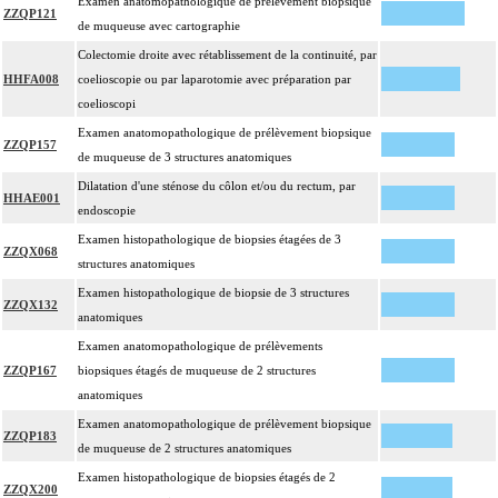
Examen anatomopathologique de prélèvement biopsique
ZZQP121
de muqueuse avec cartographie
Colectomie droite avec rétablissement de la continuité, par
HHFA008
coelioscopie ou par laparotomie avec préparation par
coelioscopi
Examen anatomopathologique de prélèvement biopsique
ZZQP157
de muqueuse de 3 structures anatomiques
Dilatation d'une sténose du côlon et/ou du rectum, par
HHAE001
endoscopie
Examen histopathologique de biopsies étagées de 3
ZZQX068
structures anatomiques
Examen histopathologique de biopsie de 3 structures
ZZQX132
anatomiques
Examen anatomopathologique de prélèvements
ZZQP167
biopsiques étagés de muqueuse de 2 structures
anatomiques
Examen anatomopathologique de prélèvement biopsique
ZZQP183
de muqueuse de 2 structures anatomiques
Examen histopathologique de biopsies étagés de 2
ZZQX200