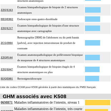
structures anatomiques
Examen histopathologique de biopsie de 2 structures
ZZQX163
anatomiques
HEQE002
Endoscopie oeso-gastro-duodénale
Examen histopathologique de biopsies d'une structure
ZZQX217
anatomique avec cartographie
Remnographie [IRM] de l'abdomen ou du petit bassin
ZCQJ004
[pelvis], avec injection intraveineuse de produit de
contraste
Examen anatomopathologique de prélèvement biopsique
ZZQP144
de muqueuse de 4 structures anatomiques
Examen histopathologique de biopsies étagés de 4
ZZQX047
structures anatomiques ou plus
HJQE001
Rectosigmoïdoscopie
Liste de codes CCAM pour K508 générée à partir des statistiques du PMSI français
GHM associés avec K508
06M071
Maladies inflammatoires de l'intestin, niveau 1
Maladies inflammatoires de l'intestin, très courte