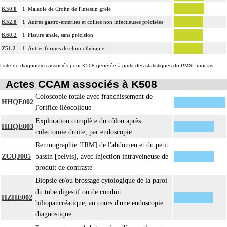
K50.0
1
Maladie de Crohn de l'intestin grêle
K52.8
1
Autres gastro-entérites et colites non infectieuses précisées
K60.2
1
Fissure anale, sans précision
Z51.2
1
Autres formes de chimiothérapie
Liste de diagnostics associés pour K508 générée à partir des statistiques du PMSI français
Actes CCAM associés à K508
Coloscopie totale avec franchissement de
HHQE002
l'orifice iléocolique
Exploration complète du côlon après
HHQE003
colectomie droite, par endoscopie
Remnographie [IRM] de l'abdomen et du petit
ZCQJ005
bassin [pelvis], avec injection intraveineuse de
produit de contraste
Biopsie et/ou brossage cytologique de la paroi
du tube digestif ou de conduit
HZHE002
biliopancréatique, au cours d'une endoscopie
diagnostique