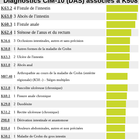
Diagnostics CIM-10 (DAS) associés à K508
K63.2
4
Fistule de l'intestin
K63.0
3
Abcès de l'intestin
K60.3
1
Fistule anale
K62.4
1
Sténose de l'anus et du rectum
K56.6
3
Occlusions intestinales, autres et sans précision
K50.8
1
Autres formes de la maladie de Crohn
K63.3
2
Ulcère de l'intestin
K61.0
2
Abcès anal
Arthropathie au cours de la maladie de Crohn (entérite
M07.40
1
régionale) (K50.-) - Sièges multiples
K51.0
1
Pancolite ulcéreuse (chronique)
K60.1
1
Fissure anale chronique
K29.8
2
Duodénite
K51.2
1
Rectite ulcéreuse (chronique)
Z98.0
1
Dérivation intestinale et anastomose
R10.4
1
Douleurs abdominales, autres et non précisées
K50.1
1
Maladie de Crohn du gros intestin