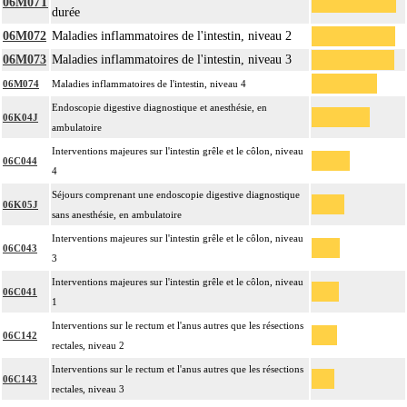
06M07T
durée
06M072
Maladies inflammatoires de l'intestin, niveau 2
06M073
Maladies inflammatoires de l'intestin, niveau 3
06M074
Maladies inflammatoires de l'intestin, niveau 4
Endoscopie digestive diagnostique et anesthésie, en
06K04J
ambulatoire
Interventions majeures sur l'intestin grêle et le côlon, niveau
06C044
4
Séjours comprenant une endoscopie digestive diagnostique
06K05J
sans anesthésie, en ambulatoire
Interventions majeures sur l'intestin grêle et le côlon, niveau
06C043
3
Interventions majeures sur l'intestin grêle et le côlon, niveau
06C041
1
Interventions sur le rectum et l'anus autres que les résections
06C142
rectales, niveau 2
Interventions sur le rectum et l'anus autres que les résections
06C143
rectales, niveau 3