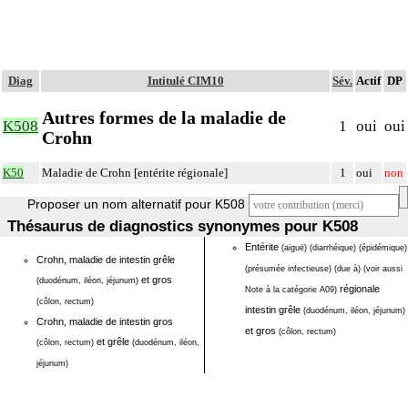
Diag
Intitulé CIM10
Sév.
Actif
DP
Autres formes de la maladie de
K508
1
oui
oui
Crohn
K50
Maladie de Crohn [entérite régionale]
1
oui
non
Proposer un nom alternatif pour K508
Thésaurus de diagnostics synonymes pour K508
Entérite
(aiguë)
(diarrhéique)
(épidémique)
Crohn, maladie de intestin grêle
(présumée infectieuse)
(due à)
(voir aussi
et gros
(duodénum, iléon, jéjunum)
régionale
Note à la catégorie A09)
(côlon, rectum)
intestin grêle
(duodénum, iléon, jéjunum)
Crohn, maladie de intestin gros
et gros
(côlon, rectum)
et grêle
(côlon, rectum)
(duodénum, iléon,
jéjunum)