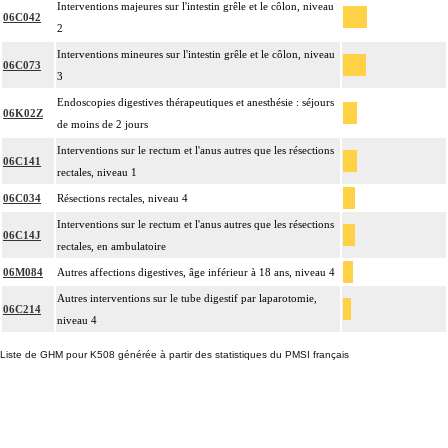
Interventions majeures sur l'intestin grêle et le côlon, niveau
06C042
2
Interventions mineures sur l'intestin grêle et le côlon, niveau
06C073
3
Endoscopies digestives thérapeutiques et anesthésie : séjours
06K02Z
de moins de 2 jours
Interventions sur le rectum et l'anus autres que les résections
06C141
rectales, niveau 1
06C034
Résections rectales, niveau 4
Interventions sur le rectum et l'anus autres que les résections
06C14J
rectales, en ambulatoire
06M084
Autres affections digestives, âge inférieur à 18 ans, niveau 4
Autres interventions sur le tube digestif par laparotomie,
06C214
niveau 4
Liste de GHM pour K508 générée à partir des statistiques du PMSI français