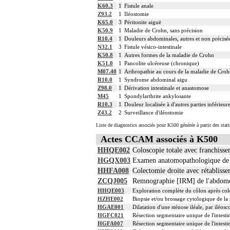
K60.3
1
Fistule anale
Z93.2
1
Iléostomie
K65.0
3
Péritonite aiguë
K50.9
1
Maladie de Crohn, sans précision
R10.4
1
Douleurs abdominales, autres et non précisé
N32.1
3
Fistule vésico-intestinale
K50.8
1
Autres formes de la maladie de Crohn
K51.0
1
Pancolite ulcéreuse (chronique)
M07.40
1
Arthropathie au cours de la maladie de Crohn
R10.0
1
Syndrome abdominal aigu
Z98.0
1
Dérivation intestinale et anastomose
M45
1
Spondylarthrite ankylosante
R10.3
1
Douleur localisée à d'autres parties inférieu
Z43.2
2
Surveillance d'iléostomie
Liste de diagnostics associés pour K500 générée à partir des stat
Actes CCAM associés à K500
HHQE002
Coloscopie totale avec franchissem
HGQX003
Examen anatomopathologique de pi
HHFA008
Colectomie droite avec rétablisse
ZCQJ005
Remnographie [IRM] de l'abdomen e
HHQE003
Exploration complète du côlon après col
HZHE002
Biopsie et/ou brossage cytologique de la
HGAE001
Dilatation d'une sténose iléale, par iléosc
HGFC021
Résection segmentaire unique de l'intestin
HGFA007
Résection segmentaire unique de l'intesti