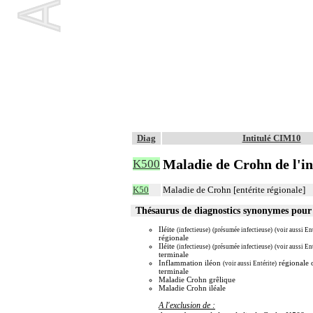
Diag
Intitulé CIM10
Maladie de Crohn de l'in
K500
K50
Maladie de Crohn [entérite régionale]
Thésaurus de diagnostics synonymes pou
Iléite
(infectieuse)
(présumée infectieuse)
(voir aussi Ent
régionale
Iléite
(infectieuse)
(présumée infectieuse)
(voir aussi Ent
terminale
Inflammation iléon
régionale 
(voir aussi Entérite)
terminale
Maladie Crohn grêlique
Maladie Crohn iléale
A l'exclusion de :