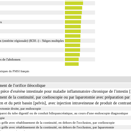
es
 (entérite régionale) (K50.-) - Sièges multiples
res de l'abdomen
istiques du PMSI français
ent de l'orifice iléocolique
èce d'exérèse intestinale pour maladie inflammatoire chronique de l'intestin 
ment de la continuité, par coelioscopie ou par laparotomie avec préparation par
t du petit bassin [pelvis], avec injection intraveineuse de produit de contras
ectomie droite, par endoscopie
 paroi du tube digestif ou de conduit biliopancréatique, au cours d'une endoscopie diagnostique
opie
 grêle avec rétablissement de la continuité, en dehors de l'occlusion, par coelioscopie
n grêle avec rétablissement de la continuité, en dehors de l'occlusion, par laparotomie