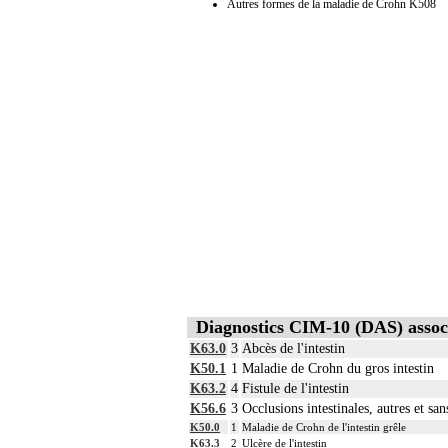
Autres formes de la maladie de Crohn K508
Diagnostics CIM-10 (DAS) assoc
K63.0
3
Abcès de l'intestin
K50.1
1
Maladie de Crohn du gros intestin
K63.2
4
Fistule de l'intestin
K56.6
3
Occlusions intestinales, autres et san
K50.0
1
Maladie de Crohn de l'intestin grêle
K63.3
2
Ulcère de l'intestin