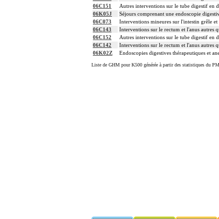
06C151
Autres interventions sur le tube digestif en
06K05J
Séjours comprenant une endoscopie digestiv
06C073
Interventions mineures sur l'intestin grêle et
06C143
Interventions sur le rectum et l'anus autres q
06C152
Autres interventions sur le tube digestif en
06C142
Interventions sur le rectum et l'anus autres q
06K02Z
Endoscopies digestives thérapeutiques et ane
Liste de GHM pour K500 générée à partir des statistiques du PM