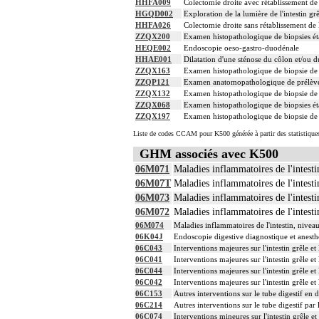
HHFA009
Colectomie droite avec rétablissement de 
HGQD002
Exploration de la lumière de l'intestin g
HHFA026
Colectomie droite sans rétablissement de 
ZZQX200
Examen histopathologique de biopsies ét
HEQE002
Endoscopie oeso-gastro-duodénale
HHAE001
Dilatation d'une sténose du côlon et/ou 
ZZQX163
Examen histopathologique de biopsie de 
ZZQP121
Examen anatomopathologique de prélève
ZZQX132
Examen histopathologique de biopsie de 
ZZQX068
Examen histopathologique de biopsies ét
ZZQX197
Examen histopathologique de biopsie de 
Liste de codes CCAM pour K500 générée à partir des statistique
GHM associés avec K500
06M071
Maladies inflammatoires de l'intesti
06M07T
Maladies inflammatoires de l'intesti
06M073
Maladies inflammatoires de l'intesti
06M072
Maladies inflammatoires de l'intesti
06M074
Maladies inflammatoires de l'intestin, nivea
06K04J
Endoscopie digestive diagnostique et anesth
06C043
Interventions majeures sur l'intestin grêle et
06C041
Interventions majeures sur l'intestin grêle et
06C044
Interventions majeures sur l'intestin grêle et
06C042
Interventions majeures sur l'intestin grêle et
06C153
Autres interventions sur le tube digestif en
06C214
Autres interventions sur le tube digestif par
06C074
Interventions mineures sur l'intestin grêle et