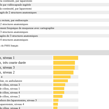
la continuité, par laparotomi
rêle par vidéocapsule ingérée
la continuité, par laparotomi
agés de 2 structures anatomiques
du rectum, par endoscopie
2 structures anatomiques
ment biopsique de muqueuse avec cartographie
3 structures anatomiques
agées de 3 structures anatomiques
4 structures anatomiques
s du PMSI français
n, niveau 1
n, très courte durée
n, niveau 3
n, niveau 2
u 4
ésie, en ambulatoire
 le côlon, niveau 3
 le côlon, niveau 1
 le côlon, niveau 4
 le côlon, niveau 2
 dehors des laparotomies, niveau 3
 laparotomie, niveau 4
 le côlon, niveau 4