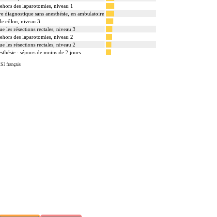
 dehors des laparotomies, niveau 1
e diagnostique sans anesthésie, en ambulatoire
 le côlon, niveau 3
ue les résections rectales, niveau 3
 dehors des laparotomies, niveau 2
ue les résections rectales, niveau 2
sthésie : séjours de moins de 2 jours
SI français