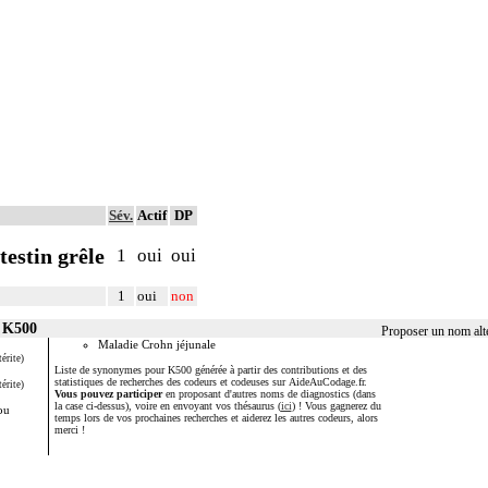
Sév.
Actif
DP
testin grêle
1
oui
oui
1
oui
non
r K500
Proposer un nom alt
Maladie Crohn jéjunale
érite)
Liste de synonymes pour K500 générée à partir des contributions et des
statistiques de recherches des codeurs et codeuses sur AideAuCodage.fr.
érite)
Vous pouvez participer
en proposant d'autres noms de diagnostics (dans
la case ci-dessus), voire en envoyant vos thésaurus (
ici
) ! Vous gagnerez du
ou
temps lors de vos prochaines recherches et aiderez les autres codeurs, alors
merci !