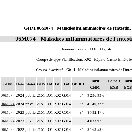
GHM 06M074 - Maladies inflammatoires de l'intestin,
06M074 - Maladies inflammatoires de l'intesti
Domaine associé : D01 - Digestif
Groupe de type Planification: X02 - Hépato-Gastro-Entérolo
Groupe d'activité : G014 - Maladies inflammatoires de l'inte
Tarif
Forfait
Tari
GHM
Date
Statut
GHS
DA
GP
GA
BB
BH
GHM
EXB
EXB
06M074
2024
public
2151
D01
X02
G014
34
9 236,93 €
06M074
2024
privé
2151
D01
X02
G014
36
4 140,57 €
06M074
2023
public
2151
D01
X02
G014
34
8 732,47 €
06M074
2023
privé
2151
D01
X02
G014
36
4 033,97 €
06M074
2022
public
2151
D01
X02
G014
34
8 163,58 €