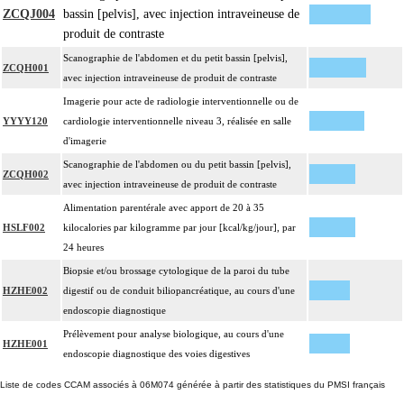
ZCQJ004
bassin [pelvis], avec injection intraveineuse de
produit de contraste
Scanographie de l'abdomen et du petit bassin [pelvis],
ZCQH001
avec injection intraveineuse de produit de contraste
Imagerie pour acte de radiologie interventionnelle ou de
YYYY120
cardiologie interventionnelle niveau 3, réalisée en salle
d'imagerie
Scanographie de l'abdomen ou du petit bassin [pelvis],
ZCQH002
avec injection intraveineuse de produit de contraste
Alimentation parentérale avec apport de 20 à 35
HSLF002
kilocalories par kilogramme par jour [kcal/kg/jour], par
24 heures
Biopsie et/ou brossage cytologique de la paroi du tube
HZHE002
digestif ou de conduit biliopancréatique, au cours d'une
endoscopie diagnostique
Prélèvement pour analyse biologique, au cours d'une
HZHE001
endoscopie diagnostique des voies digestives
Liste de codes CCAM associés à 06M074 générée à partir des statistiques du PMSI français