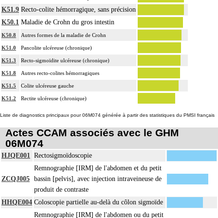
K51.9
Recto-colite hémorragique, sans précision
K50.1
Maladie de Crohn du gros intestin
K50.8
Autres formes de la maladie de Crohn
K51.0
Pancolite ulcéreuse (chronique)
K51.3
Recto-sigmoïdite ulcéreuse (chronique)
K51.8
Autres recto-colites hémorragiques
K51.5
Colite ulcéreuse gauche
K51.2
Rectite ulcéreuse (chronique)
Liste de diagnostics principaux pour 06M074 générée à partir des statistiques du PMSI français
Actes CCAM associés avec le GHM
06M074
HJQE001
Rectosigmoïdoscopie
Remnographie [IRM] de l'abdomen et du petit
ZCQJ005
bassin [pelvis], avec injection intraveineuse de
produit de contraste
HHQE004
Coloscopie partielle au-delà du côlon sigmoïde
Remnographie [IRM] de l'abdomen ou du petit