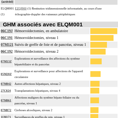
(activité)
ELQM001
EZQJ900
(1) Restitution tridimensionnelle informatisée, au cours d'une
(1)
échographie-doppler des vaisseaux périphériques
GHM associés avec ELQM001
06C19J
Hémorroïdectomies, en ambulatoire
06C191
Hémorroïdectomies, niveau 1
07M121
Suivis de greffe de foie et de pancréas, niveau 1
06C192
Hémorroïdectomies, niveau 2
Explorations et surveillance des affections du système
07M13Z
hépatobiliaire et du pancréas
Explorations et surveillance pour affections de l'appareil
05M20Z
circulatoire
07M042
Autres affections hépatiques, niveau 2
27C024
Transplantations hépatiques, niveau 4
Affections malignes du système hépato-biliaire ou du
07M061
pancréas, niveau 1
07M072
Cirrhoses alcooliques, niveau 2
11M171
Surveillances de greffes de rein, niveau 1