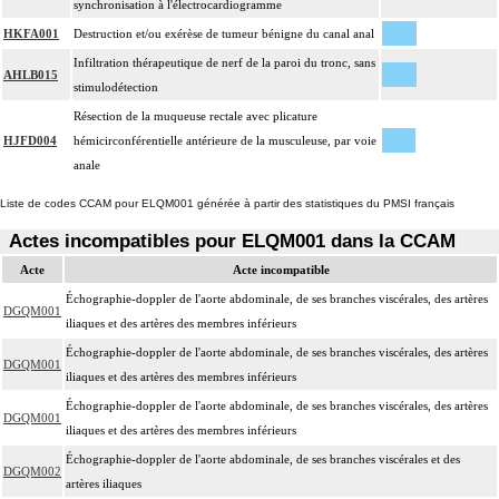
synchronisation à l'électrocardiogramme
HKFA001
Destruction et/ou exérèse de tumeur bénigne du canal anal
Infiltration thérapeutique de nerf de la paroi du tronc, sans
AHLB015
stimulodétection
Résection de la muqueuse rectale avec plicature
HJFD004
hémicirconférentielle antérieure de la musculeuse, par voie
anale
Liste de codes CCAM pour ELQM001 générée à partir des statistiques du PMSI français
Actes incompatibles pour ELQM001 dans la CCAM
Acte
Acte incompatible
Échographie-doppler de l'aorte abdominale, de ses branches viscérales, des artères
DGQM001
iliaques et des artères des membres inférieurs
Échographie-doppler de l'aorte abdominale, de ses branches viscérales, des artères
DGQM001
iliaques et des artères des membres inférieurs
Échographie-doppler de l'aorte abdominale, de ses branches viscérales, des artères
DGQM001
iliaques et des artères des membres inférieurs
Échographie-doppler de l'aorte abdominale, de ses branches viscérales et des
DGQM002
artères iliaques