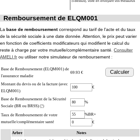
ci-dessus), voire en envoyant vos thésaurus
Remboursement de ELQM001
La
base de remboursement
correspond au tarif de l'acte et du taux
de la sécurité sociale à une date donnée. Attention, le prix peut varier
en fonction de coefficients modificateurs qui modifient le calcul du
reste à charge par votre mutuelle/complémentaire santé.
Consulter
AMELI.fr
ou utiliser notre simulateur de remboursement :
Base de Remboursement (ELQM001) de
Calculer
69.93 €
l'assurance maladie
Montant du devis ou de la facture (avec
€
ELQM001)
Base de Remboursement de la Sécurité
%
Sociale (BR ou BRSS)
(?)
%BR+
Taux de Remboursement de votre
mutuelle/complémentaire santé
€
Arbre
Notes