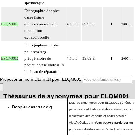
spermatique
Échographie-doppler
d'une fistule
EZQM001
artérioveineuse pour
4.1.3.8
69,93 €
1
2005
→
circulation
extracorporelle
Échographie-doppler
pour repérage
EZQM002
préopératoire de
4.1.3.8
39,89 €
1
2005
→
pédicule vasculaire d'un
lambeau de réparation
Proposer un nom alternatif pour ELQM001
Thésaurus de synonymes pour ELQM001
Liste de synonymes pour ELQM001 générée à
Doppler des vssx dig.
partir des contributions et des statistiques de
recherches des codeurs et codeuses sur
AideAuCodage.fr.
Vous pouvez participer
en
proposant d'autres noms d'acte (dans la case