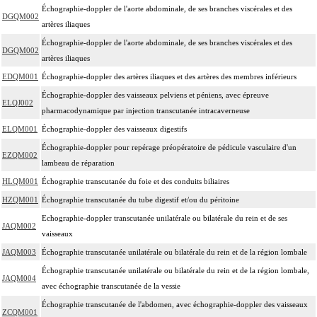
Échographie-doppler de l'aorte abdominale, de ses branches viscérales et des
DGQM002
artères iliaques
Échographie-doppler de l'aorte abdominale, de ses branches viscérales et des
DGQM002
artères iliaques
EDQM001
Échographie-doppler des artères iliaques et des artères des membres inférieurs
Échographie-doppler des vaisseaux pelviens et péniens, avec épreuve
ELQJ002
pharmacodynamique par injection transcutanée intracaverneuse
ELQM001
Échographie-doppler des vaisseaux digestifs
Échographie-doppler pour repérage préopératoire de pédicule vasculaire d'un
EZQM002
lambeau de réparation
HLQM001
Échographie transcutanée du foie et des conduits biliaires
HZQM001
Échographie transcutanée du tube digestif et/ou du péritoine
Echographie-doppler transcutanée unilatérale ou bilatérale du rein et de ses
JAQM002
vaisseaux
JAQM003
Échographie transcutanée unilatérale ou bilatérale du rein et de la région lombale
Échographie transcutanée unilatérale ou bilatérale du rein et de la région lombale,
JAQM004
avec échographie transcutanée de la vessie
Échographie transcutanée de l'abdomen, avec échographie-doppler des vaisseaux
ZCQM001