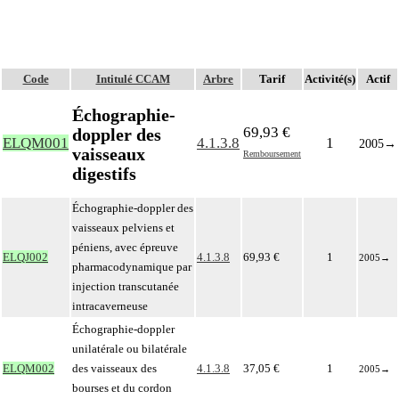
Code
Intitulé CCAM
Arbre
Tarif
Activité(s)
Actif
Échographie-
69,93 €
doppler des
ELQM001
4.1.3.8
1
2005
→
vaisseaux
Remboursement
digestifs
Échographie-doppler des
vaisseaux pelviens et
péniens, avec épreuve
ELQJ002
4.1.3.8
69,93 €
1
2005
→
pharmacodynamique par
injection transcutanée
intracaverneuse
Échographie-doppler
unilatérale ou bilatérale
ELQM002
des vaisseaux des
4.1.3.8
37,05 €
1
2005
→
bourses et du cordon