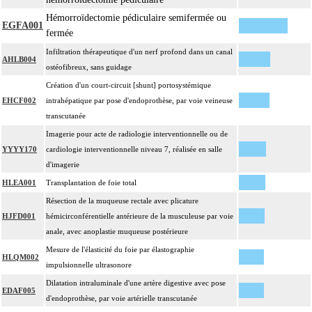
Hémorroïdectomie pédiculaire semifermée ou
EGFA001
fermée
Infiltration thérapeutique d'un nerf profond dans un canal
AHLB004
ostéofibreux, sans guidage
Création d'un court-circuit [shunt] portosystémique
EHCF002
intrahépatique par pose d'endoprothèse, par voie veineuse
transcutanée
Imagerie pour acte de radiologie interventionnelle ou de
YYYY170
cardiologie interventionnelle niveau 7, réalisée en salle
d'imagerie
HLEA001
Transplantation de foie total
Résection de la muqueuse rectale avec plicature
HJFD001
hémicirconférentielle antérieure de la musculeuse par voie
anale, avec anoplastie muqueuse postérieure
Mesure de l'élasticité du foie par élastographie
HLQM002
impulsionnelle ultrasonore
Dilatation intraluminale d'une artère digestive avec pose
EDAF005
d'endoprothèse, par voie artérielle transcutanée