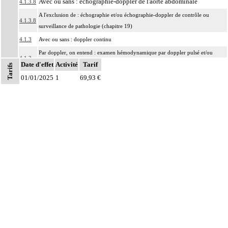
Avec ou sans : échographie-doppler de l'aorte abdominale
4.1.3.8
A l'exclusion de : échographie et/ou échographie-doppler de contrôle ou
4.1.3.8
surveillance de pathologie (chapitre 19)
4.1.3
Avec ou sans : doppler continu
Par doppler, on entend : examen hémodynamique par doppler pulsé et/ou
4.1.3
Date d'effet
doppler couleur.
Activité
Tarif
Tarifs
01/01/2025
Par résection-anastomose d'un vaisseau, on entend : résection d'un axe
1
69,93 €
4
vasculaire avec restauration de la continuité par anastomose.
Par recanalisation intraluminale d'un vaisseau, on entend : rétablissement de la
4
circulation dans un vaisseau par forage guidé d'une néolumière au travers d'un
obstacle totalement obstructif. Elle inclut la dilatation du vaisseau.
Par endoprothèse vasculaire, on entend : prothèse vasculaire non couverte,
4
posée par voie vasculaire transcutanée.
Par acte intravasculaire suprasélectif, on entend : acte par cathétérisme d'un
4
vaisseau par microcathéter coaxial guidé.
Par acte intravasculaire sélectif ou hypersélectif, on entend : acte par
4
cathétérisme d'une branche d'un vaisseau quel que soit son ordre de division,
par sonde guidée.
Par acte intravasculaire global, on entend : acte par cathétérisme du tronc d'un
4