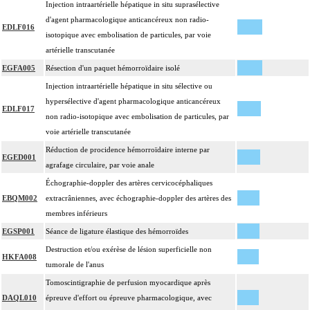
Injection intraartérielle hépatique in situ suprasélective
d'agent pharmacologique anticancéreux non radio-
EDLF016
isotopique avec embolisation de particules, par voie
artérielle transcutanée
EGFA005
Résection d'un paquet hémorroïdaire isolé
Injection intraartérielle hépatique in situ sélective ou
hypersélective d'agent pharmacologique anticancéreux
EDLF017
non radio-isotopique avec embolisation de particules, par
voie artérielle transcutanée
Réduction de procidence hémorroïdaire interne par
EGED001
agrafage circulaire, par voie anale
Échographie-doppler des artères cervicocéphaliques
EBQM002
extracrâniennes, avec échographie-doppler des artères des
membres inférieurs
EGSP001
Séance de ligature élastique des hémorroïdes
Destruction et/ou exérèse de lésion superficielle non
HKFA008
tumorale de l'anus
Tomoscintigraphie de perfusion myocardique après
DAQL010
épreuve d'effort ou épreuve pharmacologique, avec