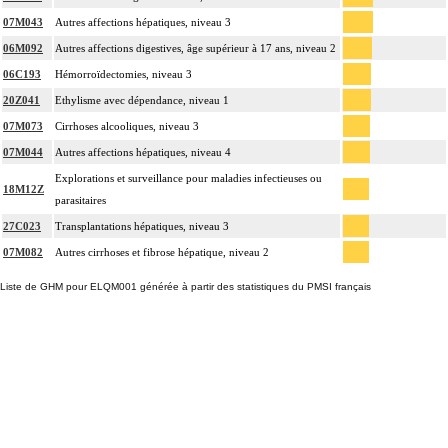
07M043
Autres affections hépatiques, niveau 3
06M092
Autres affections digestives, âge supérieur à 17 ans, niveau 2
06C193
Hémorroïdectomies, niveau 3
20Z041
Ethylisme avec dépendance, niveau 1
07M073
Cirrhoses alcooliques, niveau 3
07M044
Autres affections hépatiques, niveau 4
Explorations et surveillance pour maladies infectieuses ou
18M12Z
parasitaires
27C023
Transplantations hépatiques, niveau 3
07M082
Autres cirrhoses et fibrose hépatique, niveau 2
Liste de GHM pour ELQM001 générée à partir des statistiques du PMSI français