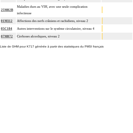
Maladies dues au VIH, avec une seule complication
25M02B
infectieuse
01M112
Affections des nerfs crâniens et rachidiens, niveau 2
05C184
Autres interventions sur le système circulatoire, niveau 4
07M072
Cirrhoses alcooliques, niveau 2
Liste de GHM pour K717 générée à partir des statistiques du PMSI français