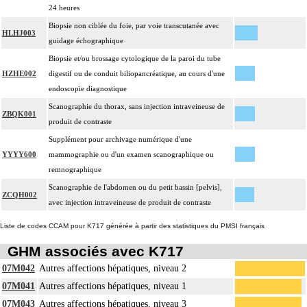
24 heures
Biopsie non ciblée du foie, par voie transcutanée avec
HLHJ003
guidage échographique
Biopsie et/ou brossage cytologique de la paroi du tube
HZHE002
digestif ou de conduit biliopancréatique, au cours d'une
endoscopie diagnostique
Scanographie du thorax, sans injection intraveineuse de
ZBQK001
produit de contraste
Supplément pour archivage numérique d'une
YYYY600
mammographie ou d'un examen scanographique ou
remnographique
Scanographie de l'abdomen ou du petit bassin [pelvis],
ZCQH002
avec injection intraveineuse de produit de contraste
Liste de codes CCAM pour K717 générée à partir des statistiques du PMSI français
GHM associés avec K717
07M042
Autres affections hépatiques, niveau 2
07M041
Autres affections hépatiques, niveau 1
07M043
Autres affections hépatiques, niveau 3