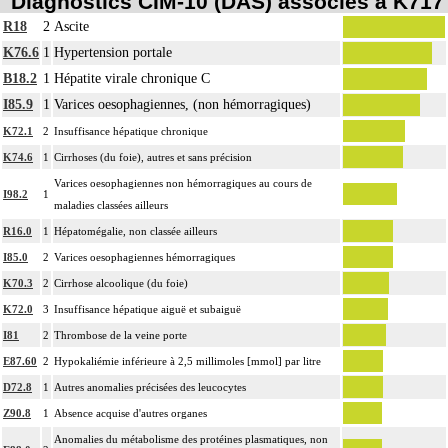
Diagnostics CIM-10 (DAS) associés à K717
R18
2
Ascite
K76.6
1
Hypertension portale
B18.2
1
Hépatite virale chronique C
I85.9
1
Varices oesophagiennes, (non hémorragiques)
K72.1
2
Insuffisance hépatique chronique
K74.6
1
Cirrhoses (du foie), autres et sans précision
Varices oesophagiennes non hémorragiques au cours de
I98.2
1
maladies classées ailleurs
R16.0
1
Hépatomégalie, non classée ailleurs
I85.0
2
Varices oesophagiennes hémorragiques
K70.3
2
Cirrhose alcoolique (du foie)
K72.0
3
Insuffisance hépatique aiguë et subaiguë
I81
2
Thrombose de la veine porte
E87.60
2
Hypokaliémie inférieure à 2,5 millimoles [mmol] par litre
D72.8
1
Autres anomalies précisées des leucocytes
Z90.8
1
Absence acquise d'autres organes
Anomalies du métabolisme des protéines plasmatiques, non