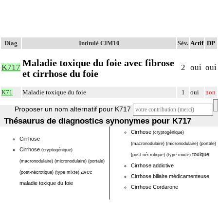
Diag
Intitulé CIM10
Sév.
Actif
DP
Maladie toxique du foie avec fibrose
K717
2
oui
oui
et cirrhose du foie
K71
Maladie toxique du foie
1
oui
non
Proposer un nom alternatif pour K717
Thésaurus de diagnostics synonymes pour K717
Cirrhose
(cryptogénique)
Cirrhose
(macronodulaire)
(micronodulaire)
(portale)
Cirrhose
(cryptogénique)
toxique
(post-nécrotique)
(type mixte)
(macronodulaire)
(micronodulaire)
(portale)
Cirrhose addictive
avec
(post-nécrotique)
(type mixte)
Cirrhose biliaire médicamenteuse
maladie toxique du foie
Cirrhose Cordarone