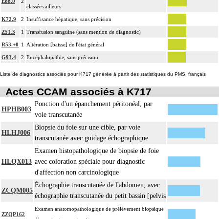
E88.0
2
classées ailleurs
K72.9
2
Insuffisance hépatique, sans précision
Z51.3
1
Transfusion sanguine (sans mention de diagnostic)
R53.+0
1
Altération [baisse] de l'état général
G93.4
2
Encéphalopathie, sans précision
Liste de diagnostics associés pour K717 générée à partir des statistiques du PMSI français
Actes CCAM associés à K717
Ponction d'un épanchement péritonéal, par
HPHB003
voie transcutanée
Biopsie du foie sur une cible, par voie
HLHJ006
transcutanée avec guidage échographique
Examen histopathologique de biopsie de foie
HLQX013
avec coloration spéciale pour diagnostic
d'affection non carcinologique
Échographie transcutanée de l'abdomen, avec
ZCQM005
échographie transcutanée du petit bassin [pelvis
Examen anatomopathologique de prélèvement biopsique
ZZQP162