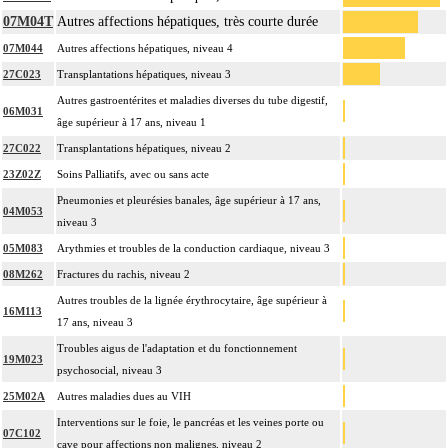
07M04T
Autres affections hépatiques, très courte durée
07M044
Autres affections hépatiques, niveau 4
27C023
Transplantations hépatiques, niveau 3
Autres gastroentérites et maladies diverses du tube digestif,
06M031
âge supérieur à 17 ans, niveau 1
27C022
Transplantations hépatiques, niveau 2
23Z02Z
Soins Palliatifs, avec ou sans acte
Pneumonies et pleurésies banales, âge supérieur à 17 ans,
04M053
niveau 3
05M083
Arythmies et troubles de la conduction cardiaque, niveau 3
08M262
Fractures du rachis, niveau 2
Autres troubles de la lignée érythrocytaire, âge supérieur à
16M113
17 ans, niveau 3
Troubles aigus de l'adaptation et du fonctionnement
19M023
psychosocial, niveau 3
25M02A
Autres maladies dues au VIH
Interventions sur le foie, le pancréas et les veines porte ou
07C102
cave pour affections non malignes, niveau 2