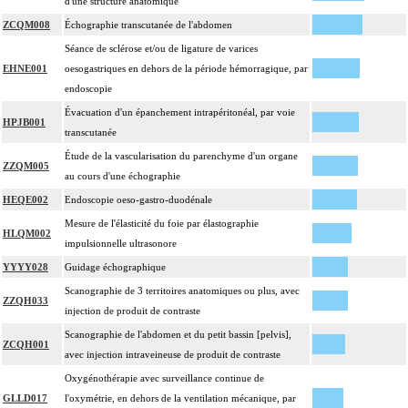
d'une structure anatomique
ZCQM008
Échographie transcutanée de l'abdomen
Séance de sclérose et/ou de ligature de varices
EHNE001
oesogastriques en dehors de la période hémorragique, par
endoscopie
Évacuation d'un épanchement intrapéritonéal, par voie
HPJB001
transcutanée
Étude de la vascularisation du parenchyme d'un organe
ZZQM005
au cours d'une échographie
HEQE002
Endoscopie oeso-gastro-duodénale
Mesure de l'élasticité du foie par élastographie
HLQM002
impulsionnelle ultrasonore
YYYY028
Guidage échographique
Scanographie de 3 territoires anatomiques ou plus, avec
ZZQH033
injection de produit de contraste
Scanographie de l'abdomen et du petit bassin [pelvis],
ZCQH001
avec injection intraveineuse de produit de contraste
Oxygénothérapie avec surveillance continue de
GLLD017
l'oxymétrie, en dehors de la ventilation mécanique, par