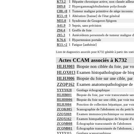
K73.2
1
Hépatite chronique active, non classée ailleu
D89.0
2
Hypergammaglobulinémie polyclonale
C80.+0
1
Tumeur maligne primitive de siège inconnu
R53.+0
1
Altération [baisse] de l'état général
M35.0
1
Syndrome de Gougerot-Sjögren
A41.9
3
Sepsis, sans précision
Z94.4
1
Greffe de foie
Z85.3
1
Antécédents personnels de tumeur maligne d
K76.6
1
Hypertension portale
R53.+2
1
Fatigue [asthénie]
Liste de diagnostics associés pour K732 générée à partir des stat
Actes CCAM associés à K732
HLHJ003
Biopsie non ciblée du foie, par v
HLQX013
Examen histopathologique de biops
HLHJ006
Biopsie du foie sur une cible, pa
ZZQP162
Examen anatomopathologique de p
YYYY028
Guidage échographique
HLHB001
Biopsie du foie, par voie transcutanée sa
HLHH006
Biopsie du foie sur une cible, par voie 
HLHJ004
Ponction de collection hépatique, par vo
ZCQK005
Scanographie de l'abdomen ou du petit bas
ZZQX069
Examen immunocytochimique ou immunohisto
ZZQX162
Examen histopathologique de biopsie d'u
ZCQM008
Échographie transcutanée de l'abdomen
ZCQM001
Échographie transcutanée de l'abdomen, a
YYYY115
Guidage scanographique