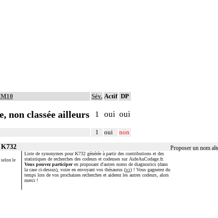
CIM10
Sév.
Actif
DP
, non classée ailleurs
1
oui
oui
1
oui
non
r K732
Proposer un nom alt
Liste de synonymes pour K732 générée à partir des contributions et des
statistiques de recherches des codeurs et codeuses sur AideAuCodage.fr.
 selon le
Vous pouvez participer
en proposant d'autres noms de diagnostics (dans
la case ci-dessus), voire en envoyant vos thésaurus (
ici
) ! Vous gagnerez du
temps lors de vos prochaines recherches et aiderez les autres codeurs, alors
merci !