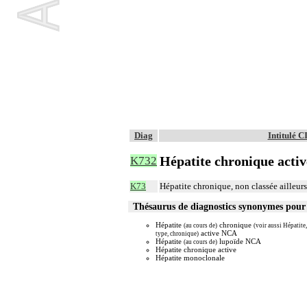
Diag
Intitulé 
Hépatite chronique active
K732
K73
Hépatite chronique, non classée ailleurs
Thésaurus de diagnostics synonymes pou
Hépatite
chronique
(au cours de)
(voir aussi Hépatite,
active NCA
type, chronique)
Hépatite
lupoïde NCA
(au cours de)
Hépatite chronique active
Hépatite monoclonale