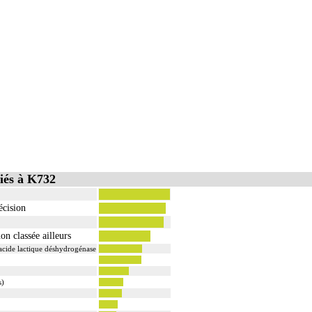
iés à K732
écision
on classée ailleurs
acide lactique déshydrogénase
s)