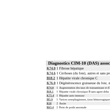
Diagnostics CIM-10 (DAS) assoc
K74.0
1
Fibrose hépatique
K74.6
1
Cirrhoses (du foie), autres et sans pr
B18.2
1
Hépatite virale chronique C
K76.0
1
Dégénérescence graisseuse du foie, n
R74.0
1
Augmentation des taux de transaminase et d'
B18.1
1
Hépatite virale chronique B sans agent delta
K75.4
1
Hépatite auto-immune
I85.9
1
Varices oesophagiennes, (non hémorragique
R18
2
Ascite
R63.4
2
Perte de poids anormale