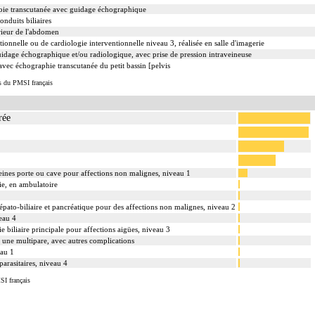
 voie transcutanée avec guidage échographique
nduits biliaires
rieur de l'abdomen
ionnelle ou de cardiologie interventionnelle niveau 3, réalisée en salle d'imagerie
uidage échographique et/ou radiologique, avec prise de pression intraveineuse
vec échographie transcutanée du petit bassin [pelvis
s du PMSI français
rée
 veines porte ou cave pour affections non malignes, niveau 1
ie, en ambulatoire
épato-biliaire et pancréatique pour des affections non malignes, niveau 2
eau 4
e biliaire principale pour affections aigües, niveau 3
une multipare, avec autres complications
eau 1
parasitaires, niveau 4
SI français