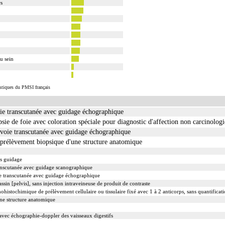
rs
u sein
istiques du PMSI français
oie transcutanée avec guidage échographique
ie de foie avec coloration spéciale pour diagnostic d'affection non carcinolog
r voie transcutanée avec guidage échographique
rélèvement biopsique d'une structure anatomique
ns guidage
transcutanée avec guidage scanographique
ie transcutanée avec guidage échographique
sin [pelvis], sans injection intraveineuse de produit de contraste
chimique de prélèvement cellulaire ou tissulaire fixé avec 1 à 2 anticorps, sans quantificati
ne structure anatomique
vec échographie-doppler des vaisseaux digestifs