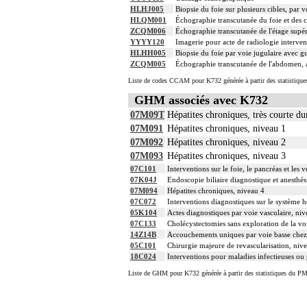
HLHJ005
Biopsie du foie sur plusieurs cibles, par
HLQM001
Échographie transcutanée du foie et des co
ZCQM006
Échographie transcutanée de l'étage supé
YYYY120
Imagerie pour acte de radiologie intervent
HLHH005
Biopsie du foie par voie jugulaire avec g
ZCQM005
Échographie transcutanée de l'abdomen, a
Liste de codes CCAM pour K732 générée à partir des statistique
GHM associés avec K732
07M09T
Hépatites chroniques, très courte du
07M091
Hépatites chroniques, niveau 1
07M092
Hépatites chroniques, niveau 2
07M093
Hépatites chroniques, niveau 3
07C101
Interventions sur le foie, le pancréas et les
07K04J
Endoscopie biliaire diagnostique et anesthés
07M094
Hépatites chroniques, niveau 4
07C072
Interventions diagnostiques sur le système h
05K104
Actes diagnostiques par voie vasculaire, niv
07C133
Cholécystectomies sans exploration de la voi
14Z14B
Accouchements uniques par voie basse chez 
05C101
Chirurgie majeure de revascularisation, niv
18C024
Interventions pour maladies infectieuses ou 
Liste de GHM pour K732 générée à partir des statistiques du PM