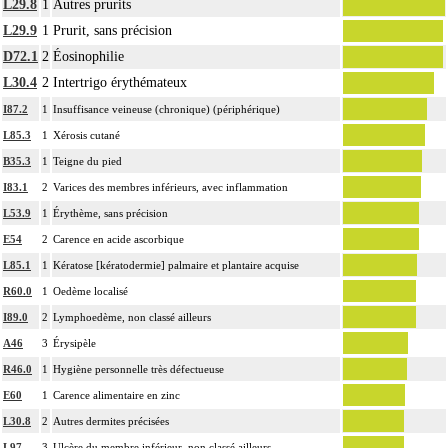
L29.8
1
Autres prurits
L29.9
1
Prurit, sans précision
D72.1
2
Éosinophilie
L30.4
2
Intertrigo érythémateux
I87.2
1
Insuffisance veineuse (chronique) (périphérique)
L85.3
1
Xérosis cutané
B35.3
1
Teigne du pied
I83.1
2
Varices des membres inférieurs, avec inflammation
L53.9
1
Érythème, sans précision
E54
2
Carence en acide ascorbique
L85.1
1
Kératose [kératodermie] palmaire et plantaire acquise
R60.0
1
Oedème localisé
I89.0
2
Lymphoedème, non classé ailleurs
A46
3
Érysipèle
R46.0
1
Hygiène personnelle très défectueuse
E60
1
Carence alimentaire en zinc
L30.8
2
Autres dermites précisées
L97
3
Ulcère du membre inférieur, non classé ailleurs