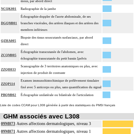
mous, par abord direct
NCQK001
Radiographie de la jambe
Échographie-doppler de l'aorte abdominale, de ses
DGQM001
branches viscérales, des artères iliaques et des artères des
membres inférieurs
Biopsie des tissus souscutanés susfasciaux, par abord
QZHA005
direct
Échographie transcutanée de l'abdomen, avec
ZCQM005
échographie transcutanée du petit bassin [pelvis
Scanographie de 3 territoires anatomiques ou plus, avec
ZZQH033
injection de produit de contraste
Examen immunohistochimique de prélèvement tissulaire
ZZQP114
fixé avec 5 anticorps ou plus, sans quantification du signal
PBQM002
Échographie unilatérale ou bilatérale de l'articulation
Liste de codes CCAM pour L308 générée à partir des statistiques du PMSI français
GHM associés avec L308
09M073
Autres affections dermatologiques, niveau 3
09M071
Autres affections dermatologiques, niveau 1