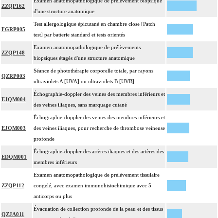
Examen anatomopathologique de prélèvement biopsique
ZZQP162
d'une structure anatomique
Test allergologique épicutané en chambre close [Patch
FGRP005
test] par batterie standard et tests orientés
Examen anatomopathologique de prélèvements
ZZQP148
biopsiques étagés d'une structure anatomique
Séance de photothérapie corporelle totale, par rayons
QZRP003
ultraviolets A [UVA] ou ultraviolets B [UVB]
Échographie-doppler des veines des membres inférieurs et
EJQM004
des veines iliaques, sans marquage cutané
Échographie-doppler des veines des membres inférieurs et
EJQM003
des veines iliaques, pour recherche de thrombose veineuse
profonde
Échographie-doppler des artères iliaques et des artères des
EDQM001
membres inférieurs
Examen anatomopathologique de prélèvement tissulaire
ZZQP112
congelé, avec examen immunohistochimique avec 5
anticorps ou plus
Évacuation de collection profonde de la peau et des tissus
QZJA011