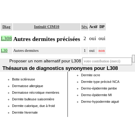
Diag
Intitulé CIM10
Sév.
Actif
DP
Autres dermites précisées
L308
2
oui
oui
L30
Autres dermites
1
oui
non
Proposer un nom alternatif pour L308
Thésaurus de diagnostics synonymes pour L308
Dermite ocre
Botte scléreuse
Dermite type précisé NCA
Dermatose allergique
Dermo-épidermite jambe
Dermatose nécrotique membres
Dermo-épidermite MI
Dermite bulleuse saisonnière
Dermo-hypodermite aiguë
Dermite calorique, due à froid
Dermite hivernale