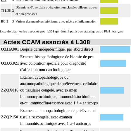
Désunions d'une plaie opératoire non classées ailleurs, autres
T81.38
2
et non précisées
I83.2
3
Varices des membres inférieurs, avec ulcère et inflammation
Liste de diagnostics associés pour L308 générée à partir des statistiques du PMSI français
Actes CCAM associés à L308
QZHA001
Biopsie dermoépidermique, par abord direct
Examen histopathologique de biopsie de peau
QZQX021
avec coloration spéciale pour diagnostic
d'affection non carcinologique
Examen cytopathologique ou
anatomopathologique de prélèvement cellulaire
ZZQX016
ou tissulaire congelé, avec examen
immunocytochimique, immunohistochimique
et/ou immunofluorescence avec 1 à 4 anticorps
Examen anatomopathologique de prélèvement
ZZQP150
tissulaire congelé, avec examen
immunohistochimique avec 1 à 4 anticorps