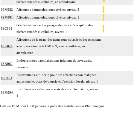
ulcères cutanés et cellulites, en ambulatoire
09M082
Affections dermatologiques sévères, niveau 2
09M081
Affections dermatologiques sévères, niveau 1
Greffes de peau et/ou parages de plaie à l'exception des
09C031
ulcères cutanés et cellulites, niveau 1
Affections de la peau, des tissus sous-cutanés et des seins sans
09K02J
acte opératoire de la CMD 09, avec anesthésie, en
ambulatoire
Endoprothèses vasculaires sans infarctus du myocarde,
05K062
niveau 2
Interventions sur le sein pour des affections non malignes
09C061
autres que les actes de biopsie et d'excision locale, niveau 1
Insuffisances cardiaques et états de choc circulatoire, niveau
05M094
4
Liste de GHM pour L308 générée à partir des statistiques du PMSI français