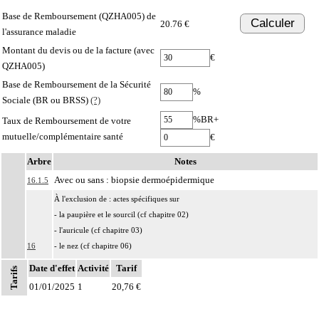
Base de Remboursement (QZHA005) de
Calculer
20.76 €
l'assurance maladie
Montant du devis ou de la facture (avec
€
QZHA005)
Base de Remboursement de la Sécurité
%
Sociale (BR ou BRSS)
(?)
%BR+
Taux de Remboursement de votre
mutuelle/complémentaire santé
€
Arbre
Notes
Avec ou sans : biopsie dermoépidermique
16.1.5
À l'exclusion de : actes spécifiques sur
- la paupière et le sourcil (cf chapitre 02)
- l'auricule (cf chapitre 03)
16
- le nez (cf chapitre 06)
- la lèvre (cf chapitre 07)
Date d'effet
Activité
Tarif
Tarifs
Notes
- la région périanale (cf chapitre 07)
01/01/2025
1
20,76 €
- les organes génitaux externes et le périnée (cf chapitre 08)
Par atteinte superficielle [susfasciale] de la peau, on entend : toute atteinte de