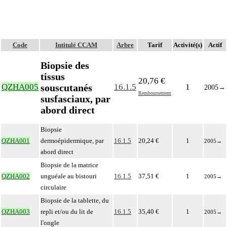
Code
Intitulé CCAM
Arbre
Tarif
Activité(s)
Actif
Biopsie des
tissus
20,76 €
souscutanés
QZHA005
16.1.5
1
2005
→
Remboursement
susfasciaux, par
abord direct
Biopsie
QZHA001
dermoépidermique, par
16.1.5
20,24 €
1
2005
→
abord direct
Biopsie de la matrice
QZHA002
unguéale au bistouri
16.1.5
37,51 €
1
2005
→
circulaire
Biopsie de la tablette, du
QZHA003
repli et/ou du lit de
16.1.5
35,40 €
1
2005
→
l'ongle