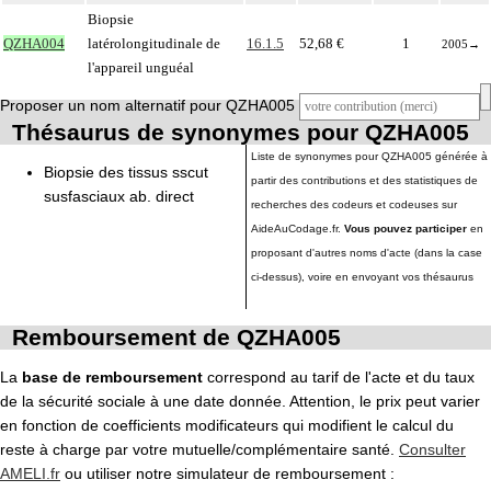
Biopsie
QZHA004
latérolongitudinale de
16.1.5
52,68 €
1
2005
→
l'appareil unguéal
Proposer un nom alternatif pour QZHA005
Thésaurus de synonymes pour QZHA005
Liste de synonymes pour QZHA005 générée à
Biopsie des tissus sscut
partir des contributions et des statistiques de
susfasciaux ab. direct
recherches des codeurs et codeuses sur
AideAuCodage.fr.
Vous pouvez participer
en
proposant d'autres noms d'acte (dans la case
ci-dessus), voire en envoyant vos thésaurus
Remboursement de QZHA005
La
base de remboursement
correspond au tarif de l'acte et du taux
de la sécurité sociale à une date donnée. Attention, le prix peut varier
en fonction de coefficients modificateurs qui modifient le calcul du
reste à charge par votre mutuelle/complémentaire santé.
Consulter
AMELI.fr
ou utiliser notre simulateur de remboursement :