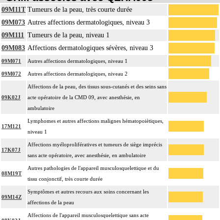
09M11T
Tumeurs de la peau, très courte durée
09M073
Autres affections dermatologiques, niveau 3
09M111
Tumeurs de la peau, niveau 1
09M083
Affections dermatologiques sévères, niveau 3
09M071
Autres affections dermatologiques, niveau 1
09M072
Autres affections dermatologiques, niveau 2
Affections de la peau, des tissus sous-cutanés et des seins sans
09K02J
acte opératoire de la CMD 09, avec anesthésie, en
ambulatoire
Lymphomes et autres affections malignes hématopoiètiques,
17M121
niveau 1
Affections myéloprolifératives et tumeurs de siège imprécis
17K07J
sans acte opératoire, avec anesthésie, en ambulatoire
Autres pathologies de l'appareil musculosquelettique et du
08M19T
tissu conjonctif, très courte durée
Symptômes et autres recours aux soins concernant les
09M14Z
affections de la peau
Affections de l'appareil musculosquelettique sans acte