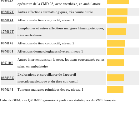
08K02J
opératoire de la CMD 08, avec anesthésie, en ambulatoire
09M07T
Autres affections dermatologiques, très courte durée
08M141
Affections du tissu conjonctif, niveau 1
Lymphomes et autres affections malignes hématopoiètiques,
17M12T
très courte durée
08M142
Affections du tissu conjonctif, niveau 2
09M081
Affections dermatologiques sévères, niveau 1
Autres interventions sur la peau, les tissus souscutanés ou les
09C10J
seins, en ambulatoire
Explorations et surveillance de l'appareil
08M35Z
musculosquelettique et du tissu conjonctif
08M241
Tumeurs malignes primitives des os, niveau 1
Liste de GHM pour QZHA005 générée à partir des statistiques du PMSI français