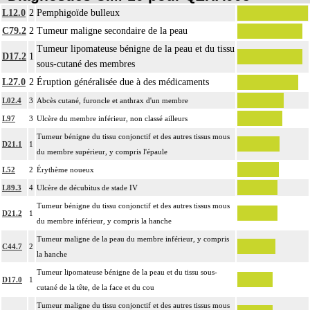
L12.0
2
Pemphigoïde bulleux
C79.2
2
Tumeur maligne secondaire de la peau
Tumeur lipomateuse bénigne de la peau et du tissu
D17.2
1
sous-cutané des membres
L27.0
2
Éruption généralisée due à des médicaments
L02.4
3
Abcès cutané, furoncle et anthrax d'un membre
L97
3
Ulcère du membre inférieur, non classé ailleurs
Tumeur bénigne du tissu conjonctif et des autres tissus mous
D21.1
1
du membre supérieur, y compris l'épaule
L52
2
Érythème noueux
L89.3
4
Ulcère de décubitus de stade IV
Tumeur bénigne du tissu conjonctif et des autres tissus mous
D21.2
1
du membre inférieur, y compris la hanche
Tumeur maligne de la peau du membre inférieur, y compris
C44.7
2
la hanche
Tumeur lipomateuse bénigne de la peau et du tissu sous-
D17.0
1
cutané de la tête, de la face et du cou
Tumeur maligne du tissu conjonctif et des autres tissus mous