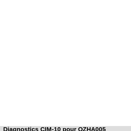
16
l'épiderme, du derme et/ou du tissu cellulaire souscutané ne dépassant pas le
fascia superficiel.
Par atteinte profonde de la peau et des tissus mous, on entend : atteinte
16
pluritissulaire de la peau et des tissus mous, atteignant le fascia superficiel
[fasciale] ou le dépassant [sousfasciale].
Diagnostics CIM-10 pour QZHA005