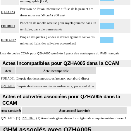
remnographie [IRM]
Excision de lésion infectieuse diffuse de la peau et des
QZFA023
tissus mous sur 50 cm² à 200 cm²
Ponction de moelle osseuse pour myélogramme dans un
FDHB001
territoire, par voie transcutanée
Biopsie des petites glandes salivaires [glandes salivaires
HCHA002
mineures] [glandes salivaires accessoires]
Liste de codes CCAM pour QZHA005 générée à partir des statistiques du PMSI français
Actes incompatibles pour QZHA005 dans la CCAM
Acte
Acte incompatible
PDHA001
Biopsie des tissus mous sousfasciaux, par abord direct
QZHA005
Biopsie des tissus souscutanés susfasciaux, par abord direct
Actes et activités associées pour QZHA005 dans la
CCAM
Acte (activité)
Acte associé (activité)
QZHA005 (1)
ZZLP025
(1) Anesthésie générale ou locorégionale complémentaire niveau 1
GHM associés avec QZHA005