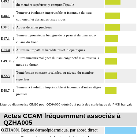
C49.1
2
du membre supérieur, y compris l'épaule
Tumeur à évolution imprévisible et inconnue du tissu
D48.1
1
conjonctif et des autres tissus mous
L30.8
2
Autres dermites précisées
Tumeur lipomateuse bénigne de la peau et du tissu sous-
D17.1
1
cutané du tronc
G60.8
1
Autres neuropathies héréditaires et idiopathiques
Autres tumeurs malignes du tissu conjonctif et autres tissus
C49.38
2
mous du thorax
Tuméfaction et masse localisées, au niveau du membre
R22.3
1
supérieur
Tumeur à évolution imprévisible et inconnue d'autres sièges
D48.7
1
précisés
Liste de diagnostics CIM10 pour QZHA005 générée à partir des statistiques du PMSI français
Actes CCAM fréquemment associés à
QZHA005
QZHA001
Biopsie dermoépidermique, par abord direct