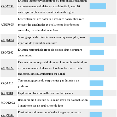
Examen immunocytochimique ou immunohistochimique
ZZQX092
de prélèvement cellulaire ou tissulaire fixé, avec 10
anticorps ou plus, sans quantification du signal
Enregistrement des potentiels évoqués nociceptifs avec
ANQP005
mesure des amplitudes et des latences des réponses
corticales, par stimulation au laser
Scanographie de 3 territoires anatomiques ou plus, sans
ZZQK024
injection de produit de contraste
Examen histopathologique de biopsie d'une structure
ZZQX162
anatomique
Examen immunocytochimique ou immunohistochimique
ZZQX027
de prélèvement cellulaire ou tissulaire fixé avec 3 à 5
anticorps, sans quantification du signal
Tomoscintigraphie du corps entier par émission de
ZZQL016
positons
BBQP001
Exploration fonctionnelle des flux lacrymaux
Radiographie bilatérale de la main et/ou du poignet, selon
MDQK002
1 incidence sur un seul cliché de face
Restitution tridimensionnelle des images acquises par
ZZQN002