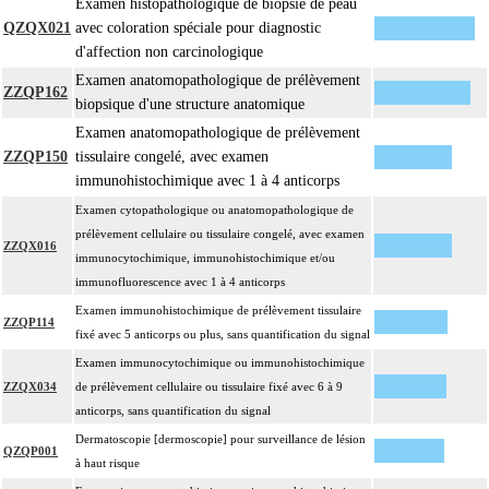
Examen histopathologique de biopsie de peau
QZQX021
avec coloration spéciale pour diagnostic
d'affection non carcinologique
Examen anatomopathologique de prélèvement
ZZQP162
biopsique d'une structure anatomique
Examen anatomopathologique de prélèvement
ZZQP150
tissulaire congelé, avec examen
immunohistochimique avec 1 à 4 anticorps
Examen cytopathologique ou anatomopathologique de
prélèvement cellulaire ou tissulaire congelé, avec examen
ZZQX016
immunocytochimique, immunohistochimique et/ou
immunofluorescence avec 1 à 4 anticorps
Examen immunohistochimique de prélèvement tissulaire
ZZQP114
fixé avec 5 anticorps ou plus, sans quantification du signal
Examen immunocytochimique ou immunohistochimique
ZZQX034
de prélèvement cellulaire ou tissulaire fixé avec 6 à 9
anticorps, sans quantification du signal
Dermatoscopie [dermoscopie] pour surveillance de lésion
QZQP001
à haut risque