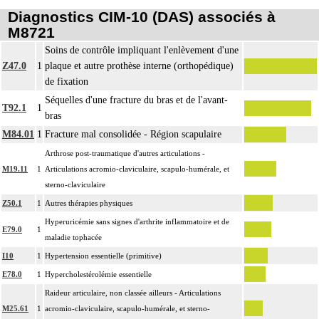
Diagnostics CIM-10 (DAS) associés à
M8721
Soins de contrôle impliquant l'enlèvement d'une
Z47.0
1
plaque et autre prothèse interne (orthopédique)
de fixation
Séquelles d'une fracture du bras et de l'avant-
T92.1
1
bras
M84.01
1
Fracture mal consolidée - Région scapulaire
Arthrose post-traumatique d'autres articulations -
M19.11
1
Articulations acromio-claviculaire, scapulo-humérale, et
sterno-claviculaire
Z50.1
1
Autres thérapies physiques
Hyperuricémie sans signes d'arthrite inflammatoire et de
E79.0
1
maladie tophacée
I10
1
Hypertension essentielle (primitive)
E78.0
1
Hypercholestérolémie essentielle
Raideur articulaire, non classée ailleurs - Articulations
M25.61
1
acromio-claviculaire, scapulo-humérale, et sterno-