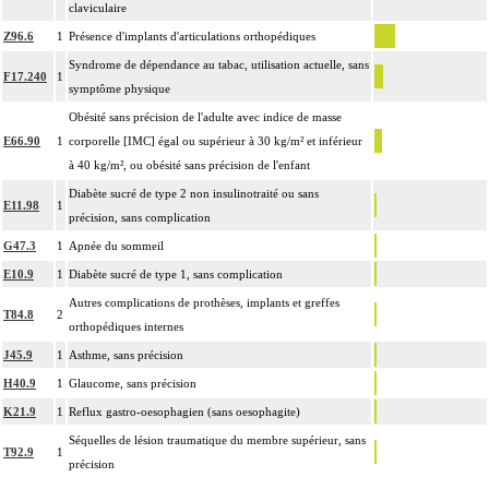
claviculaire
Z96.6
1
Présence d'implants d'articulations orthopédiques
Syndrome de dépendance au tabac, utilisation actuelle, sans
F17.240
1
symptôme physique
Obésité sans précision de l'adulte avec indice de masse
E66.90
1
corporelle [IMC] égal ou supérieur à 30 kg/m² et inférieur
à 40 kg/m², ou obésité sans précision de l'enfant
Diabète sucré de type 2 non insulinotraité ou sans
E11.98
1
précision, sans complication
G47.3
1
Apnée du sommeil
E10.9
1
Diabète sucré de type 1, sans complication
Autres complications de prothèses, implants et greffes
T84.8
2
orthopédiques internes
J45.9
1
Asthme, sans précision
H40.9
1
Glaucome, sans précision
K21.9
1
Reflux gastro-oesophagien (sans oesophagite)
Séquelles de lésion traumatique du membre supérieur, sans
T92.9
1
précision