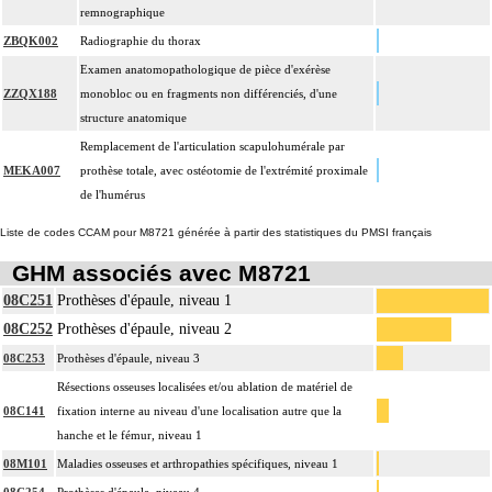
remnographique
ZBQK002
Radiographie du thorax
Examen anatomopathologique de pièce d'exérèse
ZZQX188
monobloc ou en fragments non différenciés, d'une
structure anatomique
Remplacement de l'articulation scapulohumérale par
MEKA007
prothèse totale, avec ostéotomie de l'extrémité proximale
de l'humérus
Liste de codes CCAM pour M8721 générée à partir des statistiques du PMSI français
GHM associés avec M8721
08C251
Prothèses d'épaule, niveau 1
08C252
Prothèses d'épaule, niveau 2
08C253
Prothèses d'épaule, niveau 3
Résections osseuses localisées et/ou ablation de matériel de
08C141
fixation interne au niveau d'une localisation autre que la
hanche et le fémur, niveau 1
08M101
Maladies osseuses et arthropathies spécifiques, niveau 1