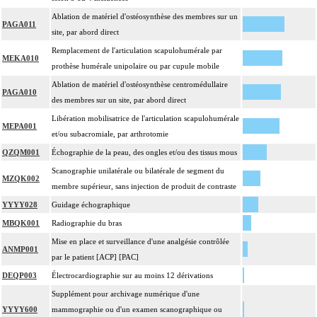
Ablation de matériel d'ostéosynthèse des membres sur un
PAGA011
site, par abord direct
Remplacement de l'articulation scapulohumérale par
MEKA010
prothèse humérale unipolaire ou par cupule mobile
Ablation de matériel d'ostéosynthèse centromédullaire
PAGA010
des membres sur un site, par abord direct
Libération mobilisatrice de l'articulation scapulohumérale
MEPA001
et/ou subacromiale, par arthrotomie
QZQM001
Échographie de la peau, des ongles et/ou des tissus mous
Scanographie unilatérale ou bilatérale de segment du
MZQK002
membre supérieur, sans injection de produit de contraste
YYYY028
Guidage échographique
MBQK001
Radiographie du bras
Mise en place et surveillance d'une analgésie contrôlée
ANMP001
par le patient [ACP] [PAC]
DEQP003
Électrocardiographie sur au moins 12 dérivations
Supplément pour archivage numérique d'une
YYYY600
mammographie ou d'un examen scanographique ou