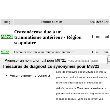
Diag
Intitulé CIM10
Sév.
Actif
DP
Ostéonécrose due à un
traumatisme antérieur - Région
M8721
1
oui
oui
scapulaire
M872
Ostéonécrose due à un traumatisme antérieur
1
oui
oui
Proposer un nom alternatif pour M8721
Thésaurus de diagnostics synonymes pour M8721
Liste de synonymes pour M8721 générée à
Aucun synonyme connu :(
partir des contributions et des statistiques de
recherches des codeurs et codeuses sur
AideAuCodage.fr.
Vous pouvez participer
en
proposant d'autres noms de diagnostics (dans
la case ci-dessus), voire en envoyant vos