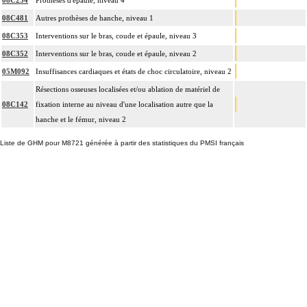
08C254
Prothèses d'épaule, niveau 4
08C481
Autres prothèses de hanche, niveau 1
08C353
Interventions sur le bras, coude et épaule, niveau 3
08C352
Interventions sur le bras, coude et épaule, niveau 2
05M092
Insuffisances cardiaques et états de choc circulatoire, niveau 2
Résections osseuses localisées et/ou ablation de matériel de
08C142
fixation interne au niveau d'une localisation autre que la
hanche et le fémur, niveau 2
Liste de GHM pour M8721 générée à partir des statistiques du PMSI français