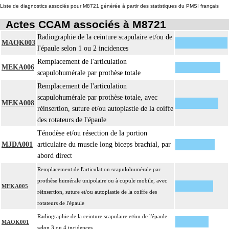
Liste de diagnostics associés pour M8721 générée à partir des statistiques du PMSI français
Actes CCAM associés à M8721
Radiographie de la ceinture scapulaire et/ou de
MAQK003
l'épaule selon 1 ou 2 incidences
Remplacement de l'articulation
MEKA006
scapulohumérale par prothèse totale
Remplacement de l'articulation
scapulohumérale par prothèse totale, avec
MEKA008
réinsertion, suture et/ou autoplastie de la coiffe
des rotateurs de l'épaule
Ténodèse et/ou résection de la portion
MJDA001
articulaire du muscle long biceps brachial, par
abord direct
Remplacement de l'articulation scapulohumérale par
prothèse humérale unipolaire ou à cupule mobile, avec
MEKA005
réinsertion, suture et/ou autoplastie de la coiffe des
rotateurs de l'épaule
Radiographie de la ceinture scapulaire et/ou de l'épaule
MAQK001
selon 3 ou 4 incidences