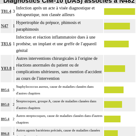
Diagnostics CIM-10 (DAS) associés à N482
Infection après un acte à visée diagnostique et
T81.4
3
thérapeutique, non classée ailleurs
Hypertrophie du prépuce, phimosis et
N47
1
paraphimosis
Infection et réaction inflammatoire dues à une
T83.6
1
prothèse, un implant et une greffe de l'appareil
génital
Autres interventions chirurgicales à l'origine de
réactions anormales du patient ou de
Y83.8
1
complications ultérieures, sans mention d'accident
au cours de l'intervention
Staphylococcus aureus, cause de maladies classées dans
B95.6
3
d'autres chapitres
Streptocoques, groupe A, cause de maladies classées dans
B95.0
2
d'autres chapitres
Autres streptocoques, cause de maladies classées dans d'autres
B95.4
2
chapitres
Autres agents bactériens précisés, cause de maladies classées
B96.8
1