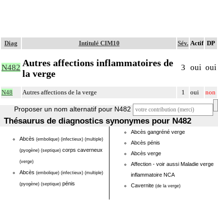
Diag
Intitulé CIM10
Sév.
Actif
DP
Autres affections inflammatoires de
N482
3
oui
oui
la verge
N48
Autres affections de la verge
1
oui
non
Proposer un nom alternatif pour N482
Thésaurus de diagnostics synonymes pour N482
Abcès gangréné verge
Abcès
(embolique)
(infectieux)
(multiple)
Abcès pénis
corps caverneux
(pyogène)
(septique)
Abcès verge
(verge)
Affection - voir aussi Maladie verge
Abcès
(embolique)
(infectieux)
(multiple)
inflammatoire NCA
pénis
(pyogène)
(septique)
Cavernite
(de la verge)