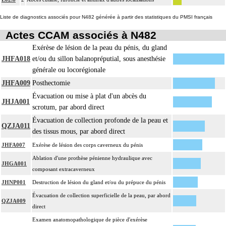
Liste de diagnostics associés pour N482 générée à partir des statistiques du PMSI français
Actes CCAM associés à N482
Exérèse de lésion de la peau du pénis, du gland
JHFA018
et/ou du sillon balanopréputial, sous anesthésie
générale ou locorégionale
JHFA009
Posthectomie
Évacuation ou mise à plat d'un abcès du
JHJA001
scrotum, par abord direct
Évacuation de collection profonde de la peau et
QZJA011
des tissus mous, par abord direct
JHFA007
Exérèse de lésion des corps caverneux du pénis
Ablation d'une prothèse pénienne hydraulique avec
JHGA001
composant extracaverneux
JHNP001
Destruction de lésion du gland et/ou du prépuce du pénis
Évacuation de collection superficielle de la peau, par abord
QZJA009
direct
Examen anatomopathologique de pièce d'exérèse