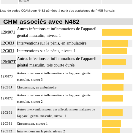
dorsale
Liste de codes CCAM pour N482 générée à partir des statistiques du PMSI français
GHM associés avec N482
Autres infections et inflammations de l'appareil
12M071
génital masculin, niveau 1
12C03J
Interventions sur le pénis, en ambulatoire
12C031
Interventions sur le pénis, niveau 1
Autres infections et inflammations de l'appareil
12M07T
génital masculin, très courte durée
Autres infections et inflammations de l'appareil génital
12M073
masculin, niveau 3
12C08J
Circoncision, en ambulatoire
Autres infections et inflammations de l'appareil génital
12M072
masculin, niveau 2
Autres interventions pour des affections non malignes de
12C101
l'appareil génital masculin, niveau 1
12C081
Circoncision, niveau 1
12C032
Interventions sur le pénis, niveau 2