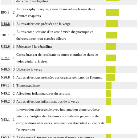
dans d'autres chapitres
Autres staphylocoques, cause de maladies classées dans
B95.7
2
d'autres chapitres
N48.8
1
Autres affections précisées de la verge
Autres complications d'un acte à visée diagnostique et
T81.8
2
thérapeutique, non classées ailleurs
U82.0
1
Résistance à la pénicilline
Corps étranger de localisations autres et multiples dans les
T19.8
1
voies génito-urinaires
N48.5
3
Ulcère de la verge
N50.8
1
Autres affections précisées des organes génitaux de l'homme
F64.0
1
Transsexualisme
N49.2
2
Affections inflammatoires du scrotum
N48.2
3
Autres affections inflammatoires de la verge
Intervention chirurgicale avec implantation d'une prothèse
interne à l'origine de réactions anormales du patient ou de
Y83.1
1
complications ultérieures, sans mention d'accident au cours de
l'intervention
L02.8
2
Abcès cutané, furoncle et anthrax d'autres localisations