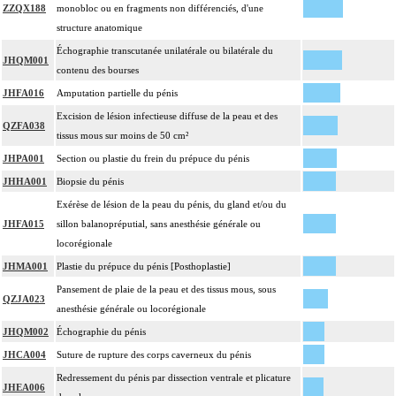
ZZQX188
monobloc ou en fragments non différenciés, d'une
structure anatomique
Échographie transcutanée unilatérale ou bilatérale du
JHQM001
contenu des bourses
JHFA016
Amputation partielle du pénis
Excision de lésion infectieuse diffuse de la peau et des
QZFA038
tissus mous sur moins de 50 cm²
JHPA001
Section ou plastie du frein du prépuce du pénis
JHHA001
Biopsie du pénis
Exérèse de lésion de la peau du pénis, du gland et/ou du
JHFA015
sillon balanopréputial, sans anesthésie générale ou
locorégionale
JHMA001
Plastie du prépuce du pénis [Posthoplastie]
Pansement de plaie de la peau et des tissus mous, sous
QZJA023
anesthésie générale ou locorégionale
JHQM002
Échographie du pénis
JHCA004
Suture de rupture des corps caverneux du pénis
Redressement du pénis par dissection ventrale et plicature
JHEA006