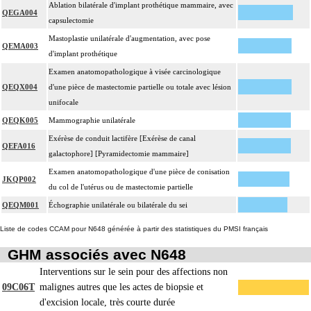
Ablation bilatérale d'implant prothétique mammaire, avec
QEGA004
capsulectomie
Mastoplastie unilatérale d'augmentation, avec pose
QEMA003
d'implant prothétique
Examen anatomopathologique à visée carcinologique
QEQX004
d'une pièce de mastectomie partielle ou totale avec lésion
unifocale
QEQK005
Mammographie unilatérale
Exérèse de conduit lactifère [Exérèse de canal
QEFA016
galactophore] [Pyramidectomie mammaire]
Examen anatomopathologique d'une pièce de conisation
JKQP002
du col de l'utérus ou de mastectomie partielle
QEQM001
Échographie unilatérale ou bilatérale du sei
Liste de codes CCAM pour N648 générée à partir des statistiques du PMSI français
GHM associés avec N648
Interventions sur le sein pour des affections non
09C06T
malignes autres que les actes de biopsie et
d'excision locale, très courte durée