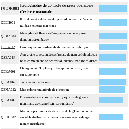
Radiographie de contrôle de pièce opératoire
QEQK003
d'exérèse mammaire
Pose de repère dans le sein, par voie transcutanée avec
QELH001
guidage mammographique
Mastoplastie bilatérale d'augmentation, avec pose
QEMA004
d'implant prothétique
QEEA002
Désinvagination unilatérale du mamelon ombiliqué
Autogreffe souscutanée susfasciale de tissu celluloadipeux
QZEA045
pour comblement de dépression cutanée, par abord direct
Changement d'implant prothétique mammaire, avec
QEKA001
capsulectomie
QEFA004
Tumorectomie du sein
QEMA012
Mastoplastie unilatérale de réduction
Exérèse de tissu mammaire ectopique ou de glande
QEFA006
mammaire aberrante [sein surnuméraire]
Macrobiopsie sous vide de lésion de la glande mammaire
QEHH002
sur table dédiée, par voie transcutanée avec guidage
mammographique