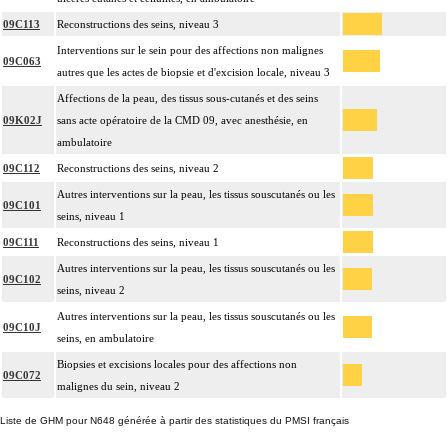
09C113
Reconstructions des seins, niveau 3
Interventions sur le sein pour des affections non malignes
09C063
autres que les actes de biopsie et d'excision locale, niveau 3
Affections de la peau, des tissus sous-cutanés et des seins
09K02J
sans acte opératoire de la CMD 09, avec anesthésie, en
ambulatoire
09C112
Reconstructions des seins, niveau 2
Autres interventions sur la peau, les tissus souscutanés ou les
09C101
seins, niveau 1
09C111
Reconstructions des seins, niveau 1
Autres interventions sur la peau, les tissus souscutanés ou les
09C102
seins, niveau 2
Autres interventions sur la peau, les tissus souscutanés ou les
09C10J
seins, en ambulatoire
Biopsies et excisions locales pour des affections non
09C072
malignes du sein, niveau 2
Liste de GHM pour N648 générée à partir des statistiques du PMSI français