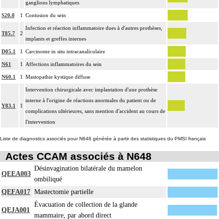
ganglions lymphatiques
S20.0
1
Contusion du sein
Infection et réaction inflammatoire dues à d'autres prothèses,
T85.7
2
implants et greffes internes
D05.1
1
Carcinome in situ intracanaliculaire
N61
1
Affections inflammatoires du sein
N60.1
1
Mastopathie kystique diffuse
Intervention chirurgicale avec implantation d'une prothèse
interne à l'origine de réactions anormales du patient ou de
Y83.1
1
complications ultérieures, sans mention d'accident au cours de
l'intervention
Liste de diagnostics associés pour N648 générée à partir des statistiques du PMSI français
Actes CCAM associés à N648
Désinvagination bilatérale du mamelon
QEEA003
ombiliqué
QEFA017
Mastectomie partielle
Évacuation de collection de la glande
QEJA001
mammaire, par abord direct