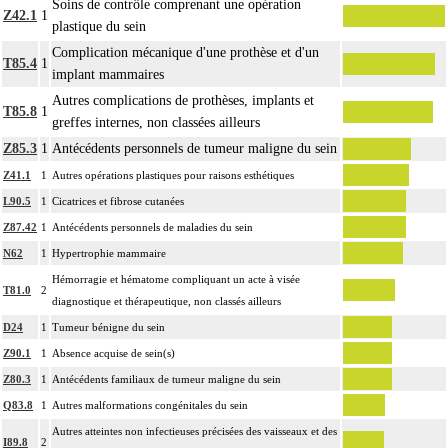
Soins de contrôle comprenant une opération
Z42.1
1
plastique du sein
Complication mécanique d'une prothèse et d'un
T85.4
1
implant mammaires
Autres complications de prothèses, implants et
T85.8
1
greffes internes, non classées ailleurs
Z85.3
1
Antécédents personnels de tumeur maligne du sein
Z41.1
1
Autres opérations plastiques pour raisons esthétiques
L90.5
1
Cicatrices et fibrose cutanées
Z87.42
1
Antécédents personnels de maladies du sein
N62
1
Hypertrophie mammaire
Hémorragie et hématome compliquant un acte à visée
T81.0
2
diagnostique et thérapeutique, non classés ailleurs
D24
1
Tumeur bénigne du sein
Z90.1
1
Absence acquise de sein(s)
Z80.3
1
Antécédents familiaux de tumeur maligne du sein
Q83.8
1
Autres malformations congénitales du sein
Autres atteintes non infectieuses précisées des vaisseaux et des
I89.8
2