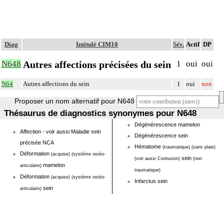
Diag
Intitulé CIM10
Sév.
Actif
DP
Autres affections précisées du sein
N648
1
oui
oui
N64
Autres affections du sein
1
oui
non
Proposer un nom alternatif pour N648
Thésaurus de diagnostics synonymes pour N648
Dégénérescence mamelon
Affection - voir aussi Maladie sein
Dégénérescence sein
précisée NCA
Hématome
(traumatique)
(sans plaie)
Déformation
(acquise)
(système ostéo-
sein
(voir aussi Contusion)
(non
mamelon
articulaire)
traumatique)
Déformation
(acquise)
(système ostéo-
Infarctus sein
sein
articulaire)