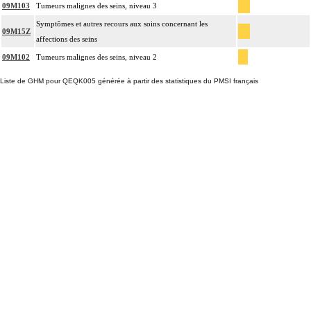
09M103
Tumeurs malignes des seins, niveau 3
Symptômes et autres recours aux soins concernant les
09M15Z
affections des seins
09M102
Tumeurs malignes des seins, niveau 2
Liste de GHM pour QEQK005 générée à partir des statistiques du PMSI français