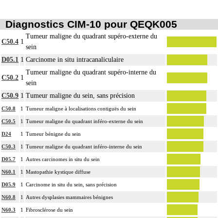
Diagnostics CIM-10 pour QEQK005
Tumeur maligne du quadrant supéro-externe du
C50.4
1
sein
D05.1
1
Carcinome in situ intracanaliculaire
Tumeur maligne du quadrant supéro-interne du
C50.2
1
sein
C50.9
1
Tumeur maligne du sein, sans précision
C50.8
1
Tumeur maligne à localisations contiguës du sein
C50.5
1
Tumeur maligne du quadrant inféro-externe du sein
D24
1
Tumeur bénigne du sein
C50.3
1
Tumeur maligne du quadrant inféro-interne du sein
D05.7
1
Autres carcinomes in situ du sein
N60.1
1
Mastopathie kystique diffuse
D05.9
1
Carcinome in situ du sein, sans précision
N60.8
1
Autres dysplasies mammaires bénignes
N60.3
1
Fibrosclérose du sein