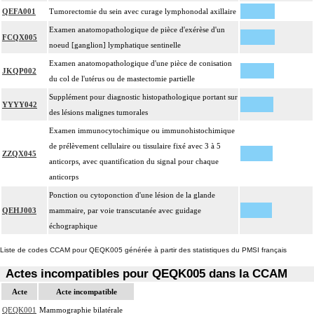
QEFA001
Tumorectomie du sein avec curage lymphonodal axillaire
Examen anatomopathologique de pièce d'exérèse d'un
FCQX005
noeud [ganglion] lymphatique sentinelle
Examen anatomopathologique d'une pièce de conisation
JKQP002
du col de l'utérus ou de mastectomie partielle
Supplément pour diagnostic histopathologique portant sur
YYYY042
des lésions malignes tumorales
Examen immunocytochimique ou immunohistochimique
de prélèvement cellulaire ou tissulaire fixé avec 3 à 5
ZZQX045
anticorps, avec quantification du signal pour chaque
anticorps
Ponction ou cytoponction d'une lésion de la glande
QEHJ003
mammaire, par voie transcutanée avec guidage
échographique
Liste de codes CCAM pour QEQK005 générée à partir des statistiques du PMSI français
Actes incompatibles pour QEQK005 dans la CCAM
Acte
Acte incompatible
QEQK001
Mammographie bilatérale