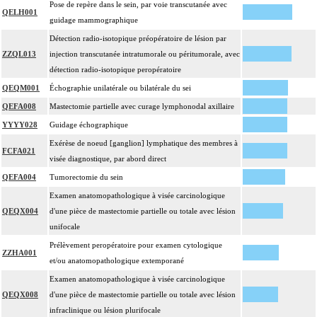
Pose de repère dans le sein, par voie transcutanée avec
QELH001
guidage mammographique
Détection radio-isotopique préopératoire de lésion par
ZZQL013
injection transcutanée intratumorale ou péritumorale, avec
détection radio-isotopique peropératoire
QEQM001
Échographie unilatérale ou bilatérale du sei
QEFA008
Mastectomie partielle avec curage lymphonodal axillaire
YYYY028
Guidage échographique
Exérèse de noeud [ganglion] lymphatique des membres à
FCFA021
visée diagnostique, par abord direct
QEFA004
Tumorectomie du sein
Examen anatomopathologique à visée carcinologique
QEQX004
d'une pièce de mastectomie partielle ou totale avec lésion
unifocale
Prélèvement peropératoire pour examen cytologique
ZZHA001
et/ou anatomopathologique extemporané
Examen anatomopathologique à visée carcinologique
QEQX008
d'une pièce de mastectomie partielle ou totale avec lésion
infraclinique ou lésion plurifocale