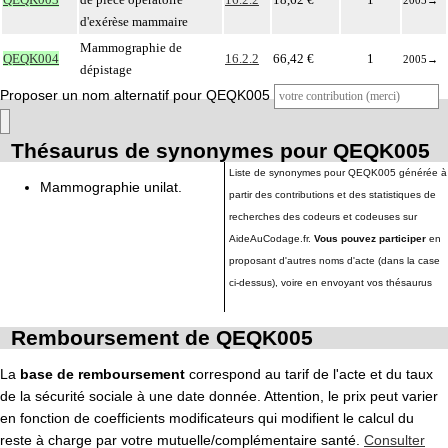
2005
→
d'exérèse mammaire
Mammographie de
QEQK004
16.2.2
66,42 €
1
2005
→
dépistage
Proposer un nom alternatif pour QEQK005
Thésaurus de synonymes pour QEQK005
Liste de synonymes pour QEQK005 générée à
Mammographie unilat.
partir des contributions et des statistiques de
recherches des codeurs et codeuses sur
AideAuCodage.fr.
Vous pouvez participer
en
proposant d'autres noms d'acte (dans la case
ci-dessus), voire en envoyant vos thésaurus
Remboursement de QEQK005
La
base de remboursement
correspond au tarif de l'acte et du taux
de la sécurité sociale à une date donnée. Attention, le prix peut varier
en fonction de coefficients modificateurs qui modifient le calcul du
reste à charge par votre mutuelle/complémentaire santé.
Consulter