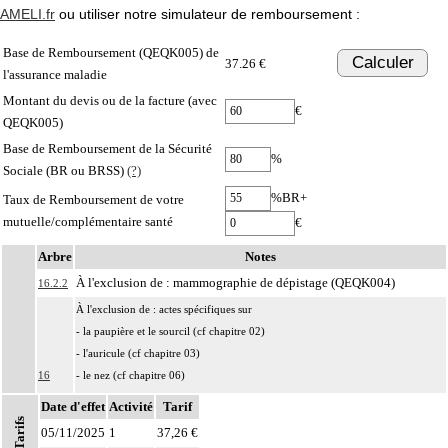
AMELI.fr
ou utiliser notre simulateur de remboursement :
Base de Remboursement (QEQK005) de
Calculer
37.26 €
l'assurance maladie
Montant du devis ou de la facture (avec
€
QEQK005)
Base de Remboursement de la Sécurité
%
Sociale (BR ou BRSS)
(?)
%BR+
Taux de Remboursement de votre
mutuelle/complémentaire santé
€
Arbre
Notes
À l'exclusion de : mammographie de dépistage (QEQK004)
16.2.2
À l'exclusion de : actes spécifiques sur
- la paupière et le sourcil (cf chapitre 02)
- l'auricule (cf chapitre 03)
16
- le nez (cf chapitre 06)
- la lèvre (cf chapitre 07)
Date d'effet
Activité
Tarif
Notes
- la région périanale (cf chapitre 07)
Tarifs
05/11/2025
1
37,26 €
- les organes génitaux externes et le périnée (cf chapitre 08)