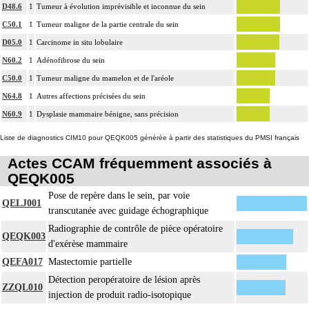
D48.6
1
Tumeur à évolution imprévisible et inconnue du sein
C50.1
1
Tumeur maligne de la partie centrale du sein
D05.0
1
Carcinome in situ lobulaire
N60.2
1
Adénofibrose du sein
C50.0
1
Tumeur maligne du mamelon et de l'aréole
N64.8
1
Autres affections précisées du sein
N60.9
1
Dysplasie mammaire bénigne, sans précision
Liste de diagnostics CIM10 pour QEQK005 générée à partir des statistiques du PMSI français
Actes CCAM fréquemment associés à
QEQK005
Pose de repère dans le sein, par voie
QELJ001
transcutanée avec guidage échographique
Radiographie de contrôle de pièce opératoire
QEQK003
d'exérèse mammaire
QEFA017
Mastectomie partielle
Détection peropératoire de lésion après
ZZQL010
injection de produit radio-isotopique