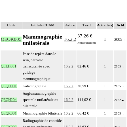
Code
Intitulé CCAM
Arbre
Tarif
Activité(s)
Actif
37,26 €
Mammographie
QEQK005
16.2.2
1
2005
→
unilatérale
Remboursement
Pose de repère dans le
sein, par voie
QELH001
transcutanée avec
16.2.2
82,46 €
1
2005
→
guidage
mammographique
QEQH001
Galactographie
16.2.2
30,59 €
1
2005
→
Angiomammographie
QEQH204
spectrale unilatérale ou
16.2.2
114,02 €
1
2022
→
bilatérale
QEQK001
Mammographie bilatérale
16.2.2
66,42 €
1
2005
→
Radiographie de contrôle
QEQK003
de pièce opératoire
16.2.2
18,62 €
1