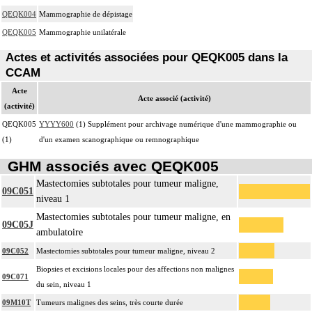
QEQK004
Mammographie de dépistage
QEQK005
Mammographie unilatérale
Actes et activités associées pour QEQK005 dans la
CCAM
Acte
Acte associé (activité)
(activité)
QEQK005
YYYY600
(1) Supplément pour archivage numérique d'une mammographie ou
(1)
d'un examen scanographique ou remnographique
GHM associés avec QEQK005
Mastectomies subtotales pour tumeur maligne,
09C051
niveau 1
Mastectomies subtotales pour tumeur maligne, en
09C05J
ambulatoire
09C052
Mastectomies subtotales pour tumeur maligne, niveau 2
Biopsies et excisions locales pour des affections non malignes
09C071
du sein, niveau 1
09M10T
Tumeurs malignes des seins, très courte durée