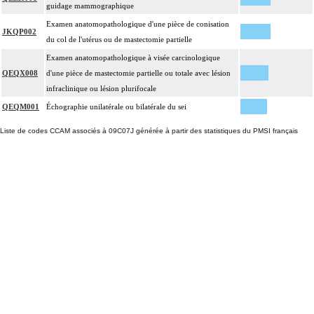
guidage mammographique
Examen anatomopathologique d'une pièce de conisation
JKQP002
du col de l'utérus ou de mastectomie partielle
Examen anatomopathologique à visée carcinologique
QEQX008
d'une pièce de mastectomie partielle ou totale avec lésion
infraclinique ou lésion plurifocale
QEQM001
Échographie unilatérale ou bilatérale du sei
Liste de codes CCAM associés à 09C07J générée à partir des statistiques du PMSI français