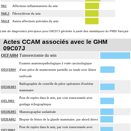
N61
Affections inflammatoires du sein
N60.3
Fibrosclérose du sein
N64.8
Autres affections précisées du sein
Liste de diagnostics principaux pour 09C07J générée à partir des statistiques du PMSI français
Actes CCAM associés avec le GHM
09C07J
QEFA004
Tumorectomie du sein
Examen anatomopathologique à visée carcinologique
QEQX004
d'une pièce de mastectomie partielle ou totale avec lésion
unifocale
Radiographie de contrôle de pièce opératoire d'exérèse
QEQK003
mammaire
Pose de repère dans le sein, par voie transcutanée avec
QELJ001
guidage échographique
QEQK005
Mammographie unilatérale
QEHA002
Biopsie de lésion de la glande mammaire, par abord direct
Pose de repère dans le sein, par voie transcutanée avec
QELH001