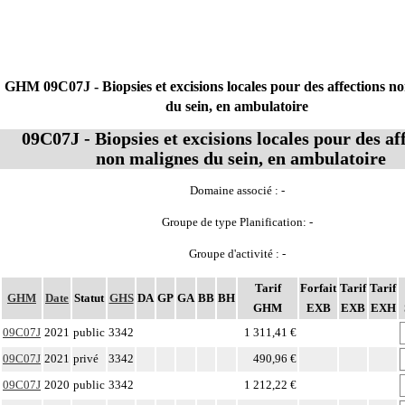
GHM 09C07J - Biopsies et excisions locales pour des affections n
du sein, en ambulatoire
09C07J - Biopsies et excisions locales pour des af
non malignes du sein, en ambulatoire
Domaine associé : -
Groupe de type Planification: -
Groupe d'activité : -
Tarif
Forfait
Tarif
Tarif
GHM
Date
Statut
GHS
DA
GP
GA
BB
BH
GHM
EXB
EXB
EXH
09C07J
2021
public
3342
1 311,41 €
09C07J
2021
privé
3342
490,96 €
09C07J
2020
public
3342
1 212,22 €