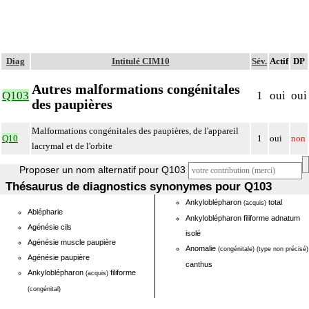
Diag
Intitulé CIM10
Sév.
Actif
DP
Autres malformations congénitales
Q103
1
oui
oui
des paupières
Malformations congénitales des paupières, de l'appareil
Q10
1
oui
non
lacrymal et de l'orbite
Proposer un nom alternatif pour Q103
Thésaurus de diagnostics synonymes pour Q103
Ankyloblépharon
total
(acquis)
Ablépharie
Ankyloblépharon filiforme adnatum
Agénésie cils
isolé
Agénésie muscle paupière
Anomalie
(congénitale)
(type non précisé)
Agénésie paupière
canthus
Ankyloblépharon
filiforme
(acquis)
(congénital)