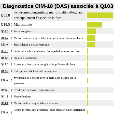
Diagnostics CIM-10 (DAS) associés à Q103
Syndromes congénitaux malformatifs atteignant
Q87.0
1
principalement l'aspect de la face
Q18.5
1
Microstomie
Q10.0
1
Ptosis congénital
Q89.7
1
Malformations congénitales multiples, non classées ailleurs
Z43.0
4
Surveillance de trachéostomie
Q37.8
1
Fente labiale bilatérale avec fente palatine, sans précision
H02.4
1
Ptosis de la paupière
Q15.8
1
Autres malformations congénitales précisées de l'oeil
H02.0
1
Entropion et trichiasis de la paupière
Syndrome de l'enfant dont la mère a un diabète de la
P70.0
2
grossesse
Q90.9
1
Syndrome de Down, sans précision
Q11.2
1
Microphtalmie
Q14.1
1
Malformation congénitale de la rétine
Retard mental, sans précision : sans mention d'une déficience
F79.9
1