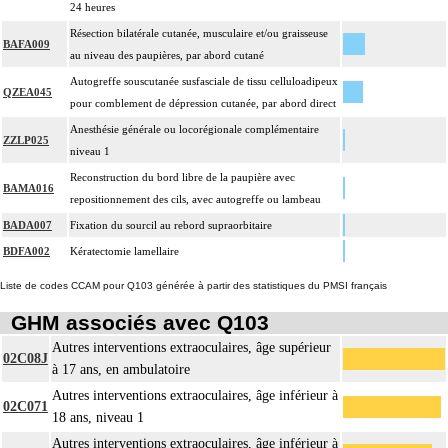
24 heures
Résection bilatérale cutanée, musculaire et/ou graisseuse
BAFA009
au niveau des paupières, par abord cutané
Autogreffe souscutanée susfasciale de tissu celluloadipeux
QZEA045
pour comblement de dépression cutanée, par abord direct
Anesthésie générale ou locorégionale complémentaire
ZZLP025
niveau 1
Reconstruction du bord libre de la paupière avec
BAMA016
repositionnement des cils, avec autogreffe ou lambeau
BADA007
Fixation du sourcil au rebord supraorbitaire
BDFA002
Kératectomie lamellaire
Liste de codes CCAM pour Q103 générée à partir des statistiques du PMSI français
GHM associés avec Q103
Autres interventions extraoculaires, âge supérieur
02C08J
à 17 ans, en ambulatoire
Autres interventions extraoculaires, âge inférieur à
02C071
18 ans, niveau 1
Autres interventions extraoculaires, âge inférieur à