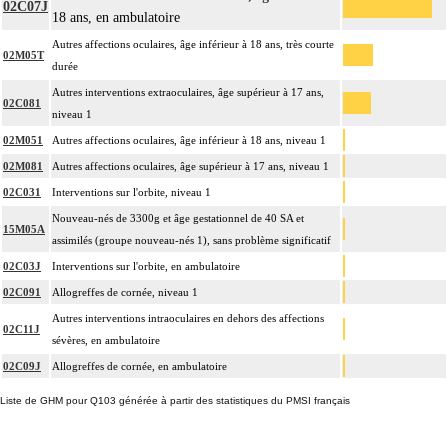
02C07J
18 ans, en ambulatoire
Autres affections oculaires, âge inférieur à 18 ans, très courte
02M05T
durée
Autres interventions extraoculaires, âge supérieur à 17 ans,
02C081
niveau 1
02M051
Autres affections oculaires, âge inférieur à 18 ans, niveau 1
02M081
Autres affections oculaires, âge supérieur à 17 ans, niveau 1
02C031
Interventions sur l'orbite, niveau 1
Nouveau-nés de 3300g et âge gestationnel de 40 SA et
15M05A
assimilés (groupe nouveau-nés 1), sans problème significatif
02C03J
Interventions sur l'orbite, en ambulatoire
02C091
Allogreffes de cornée, niveau 1
Autres interventions intraoculaires en dehors des affections
02C11J
sévères, en ambulatoire
02C09J
Allogreffes de cornée, en ambulatoire
Liste de GHM pour Q103 générée à partir des statistiques du PMSI français