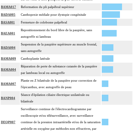
BAMA017
Reformation du pli palpébral supérieur
BADA005
Canthopexie médiale pour dystopie congénitale
BASA001
Fermeture de colobome palpébral
Repositionnement du bord libre de la paupière, sans
BAEA001
autogreffe ni lambeau
Suspension de la paupière supérieure au muscle frontal,
BADA004
sans autogreffe
BAMA009
Canthoplastie latérale
Réparation de perte de substance cutanée de la paupière
BAMA004
par lambeau local ou autogreffe
Plastie en Z bilatérale de la paupière pour correction de
BAMA007
l'épicanthus, avec autogreffe de peau
Séance d'épilation ciliaire électrique unilatérale ou
BANP004
bilatérale
Surveillance continue de l'électrocardiogramme par
oscilloscopie et/ou télésurveillance, avec surveillance
DEQP007
continue de la pression intraartérielle et/ou de la saturation
artérielle en oxygène par méthodes non effractives, par