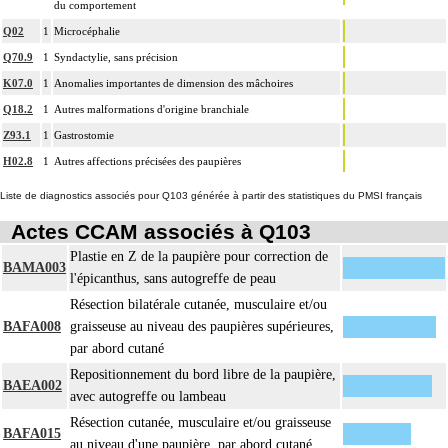
du comportement
Q02
1
Microcéphalie
Q70.9
1
Syndactylie, sans précision
K07.0
1
Anomalies importantes de dimension des mâchoires
Q18.2
1
Autres malformations d'origine branchiale
Z93.1
1
Gastrostomie
H02.8
1
Autres affections précisées des paupières
Liste de diagnostics associés pour Q103 générée à partir des statistiques du PMSI français
Actes CCAM associés à Q103
Plastie en Z de la paupière pour correction de
BAMA003
l'épicanthus, sans autogreffe de peau
Résection bilatérale cutanée, musculaire et/ou
BAFA008
graisseuse au niveau des paupières supérieures,
par abord cutané
Repositionnement du bord libre de la paupière,
BAEA002
avec autogreffe ou lambeau
Résection cutanée, musculaire et/ou graisseuse
BAFA015
au niveau d'une paupière, par abord cutané