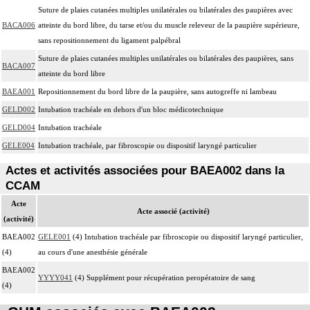
Suture de plaies cutanées multiples unilatérales ou bilatérales des paupières avec
BACA006
atteinte du bord libre, du tarse et/ou du muscle releveur de la paupière supérieure,
sans repositionnement du ligament palpébral
Suture de plaies cutanées multiples unilatérales ou bilatérales des paupières, sans
BACA007
atteinte du bord libre
BAEA001
Repositionnement du bord libre de la paupière, sans autogreffe ni lambeau
GELD002
Intubation trachéale en dehors d'un bloc médicotechnique
GELD004
Intubation trachéale
GELE004
Intubation trachéale, par fibroscopie ou dispositif laryngé particulier
Actes et activités associées pour BAEA002 dans la
CCAM
Acte
Acte associé (activité)
(activité)
BAEA002
GELE001
(4) Intubation trachéale par fibroscopie ou dispositif laryngé particulier,
(4)
au cours d'une anesthésie générale
BAEA002
YYYY041
(4) Supplément pour récupération peropératoire de sang
(4)