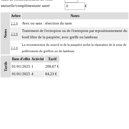
mutuelle/complémentaire santé
€
Arbre
Notes
Avec ou sans : résection du tarse
2.2.6
Traitement de l'ectropion ou de l'entropion par repositionnement du
Notes
2.2.6
bord libre de la paupière, avec greffe ou lambeau
La reconstruction du sourcil et de la paupière inclut la réparation de la zone de
2.2.6
prélèvement du greffon ou du lambeau.
Date d'effet
Activité
Tarif
Tarifs
01/01/2025
1
206,67 €
01/01/2025
4
84,23 €