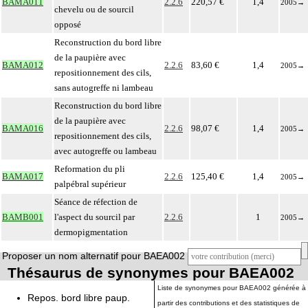
BAMA011
2.2.6
220,57 €
1,4
2005
→
chevelu ou de sourcil
opposé
Reconstruction du bord libre
de la paupière avec
BAMA012
2.2.6
83,60 €
1,4
2005
→
repositionnement des cils,
sans autogreffe ni lambeau
Reconstruction du bord libre
de la paupière avec
BAMA016
2.2.6
98,07 €
1,4
2005
→
repositionnement des cils,
avec autogreffe ou lambeau
Reformation du pli
BAMA017
2.2.6
125,40 €
1,4
2005
→
palpébral supérieur
Séance de réfection de
BAMB001
l'aspect du sourcil par
2.2.6
1
2005
→
dermopigmentation
Proposer un nom alternatif pour BAEA002
Thésaurus de synonymes pour BAEA002
Liste de synonymes pour BAEA002 générée à
Repos. bord libre paup.
partir des contributions et des statistiques de