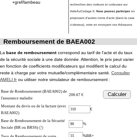
+gref/lambeau
recherches des codeurs et codeuses sur
AideAuCodage.fr.
Vous pouvez participer
en
proposant d'autres noms d'acte (dans la case
ci-dessus), voire en envoyant vos thésaurus
Remboursement de BAEA002
La
base de remboursement
correspond au tarif de l'acte et du taux
de la sécurité sociale à une date donnée. Attention, le prix peut varier
en fonction de coefficients modificateurs qui modifient le calcul du
reste à charge par votre mutuelle/complémentaire santé.
Consulter
AMELI.fr
ou utiliser notre simulateur de remboursement :
Base de Remboursement (BAEA002) de
Calculer
206.67 €
l'assurance maladie
Montant du devis ou de la facture (avec
€
BAEA002)
Base de Remboursement de la Sécurité
%
Sociale (BR ou BRSS)
(?)
%BR+
Taux de Remboursement de votre