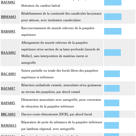
BAFA002
libération du canthus latéral
Rétablissement de la continuité des canalicules lacrymaux
BBMA003
pour sténose, avec intubation canaliculaire
Raccourcissement du muscle releveur de la paupière
BABA001
supérieure
Allongement du muscle releveur de la paupière
supérieure et/ou section de sa lame profonde [muscle de
BAAA002
Müller], sans interposition de matériau inerte ni
autogreffe
Suture partielle ou totale des bords libres des paupières
BACA003
supérieure et inférieure
Résection unilatérale cutanée, musculaire et/ou graisseuse
BAFA007
au niveau des paupières, par abord cutané
Désinsertion musculaire avec autogreffe, pour correction
BAPA005
de rétraction de la paupière inférieure
BBCA003
Dacryo-cysto-rhinostomie [DCR], par abord facial
Réparation de perte de substance de la paupière inférieure
BAMA013
par lambeau régional, avec autogreffe