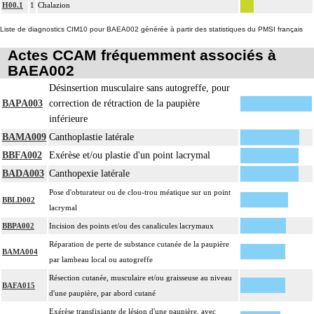
H00.1
1
Chalazion
Liste de diagnostics CIM10 pour BAEA002 générée à partir des statistiques du PMSI français
Actes CCAM fréquemment associés à
BAEA002
Désinsertion musculaire sans autogreffe, pour
BAPA003
correction de rétraction de la paupière
inférieure
BAMA009
Canthoplastie latérale
BBFA002
Exérèse et/ou plastie d'un point lacrymal
BADA003
Canthopexie latérale
Pose d'obturateur ou de clou-trou méatique sur un point
BBLD002
lacrymal
BBPA002
Incision des points et/ou des canalicules lacrymaux
Réparation de perte de substance cutanée de la paupière
BAMA004
par lambeau local ou autogreffe
Résection cutanée, musculaire et/ou graisseuse au niveau
BAFA015
d'une paupière, par abord cutané
Exérèse transfixiante de lésion d'une paupière, avec