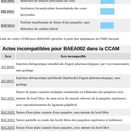
BAFA001
Résection du muscle orbiculaire de l'oeil
Intubation bicanaliculaire homolatérale des voies
BBLD001
lacrymales
Exérèse transfixiante de lésion d'une paupière, sans
BAFA014
libération du canthus latéral
Liste de codes CCAM pour BAEA002 générée à partir des statistiques du PMSI français
Actes incompatibles pour BAEA002 dans la CCAM
Acte
Acte incompatible
Injection thérapeutique intrathécale d'agent pharmacologique, par voie transcutanée
AFLB006
sans guidage
Injection thérapeutique péridurale [épidurale] d'agent pharmacologique, sans
AFLB007
guidage
Suture de plaies cutanées multiples unilatérales ou bilatérales des paupières avec
BACA001
atteinte du bord libre, du tarse et/ou du muscle releveur de la paupière supérieure,
avec repositionnement du ligament palpébral
BACA002
Suture d'une plaie cutanée d'une paupière, sans atteinte du bord libre
BACA003
Suture partielle ou totale des bords libres des paupières supérieure et inférieure
BACA005
Suture d'une plaie cutanée d'une paupière, avec atteinte du bord libre