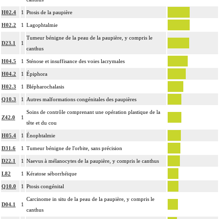
H02.4
1
Ptosis de la paupière
H02.2
1
Lagophtalmie
Tumeur bénigne de la peau de la paupière, y compris le
D23.1
1
canthus
H04.5
1
Sténose et insuffisance des voies lacrymales
H04.2
1
Épiphora
H02.3
1
Blépharochalasis
Q10.3
1
Autres malformations congénitales des paupières
Soins de contrôle comprenant une opération plastique de la
Z42.0
1
tête et du cou
H05.4
1
Énophtalmie
D31.6
1
Tumeur bénigne de l'orbite, sans précision
D22.1
1
Naevus à mélanocytes de la paupière, y compris le canthus
L82
1
Kératose séborrhéique
Q10.0
1
Ptosis congénital
Carcinome in situ de la peau de la paupière, y compris le
D04.1
1
canthus