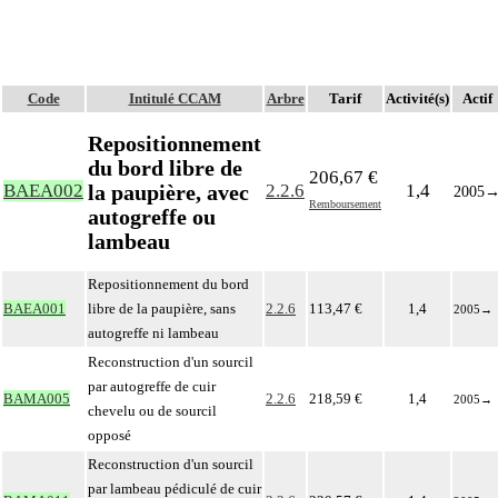
Code
Intitulé CCAM
Arbre
Tarif
Activité(s)
Actif
Repositionnement
du bord libre de
206,67 €
la paupière, avec
BAEA002
2.2.6
1,4
2005
Remboursement
autogreffe ou
lambeau
Repositionnement du bord
BAEA001
libre de la paupière, sans
2.2.6
113,47 €
1,4
2005
→
autogreffe ni lambeau
Reconstruction d'un sourcil
par autogreffe de cuir
BAMA005
2.2.6
218,59 €
1,4
2005
→
chevelu ou de sourcil
opposé
Reconstruction d'un sourcil
par lambeau pédiculé de cuir