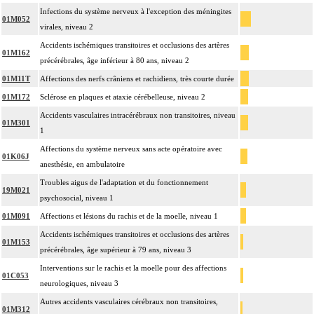
Infections du système nerveux à l'exception des méningites
01M052
virales, niveau 2
Accidents ischémiques transitoires et occlusions des artères
01M162
précérébrales, âge inférieur à 80 ans, niveau 2
01M11T
Affections des nerfs crâniens et rachidiens, très courte durée
01M172
Sclérose en plaques et ataxie cérébelleuse, niveau 2
Accidents vasculaires intracérébraux non transitoires, niveau
01M301
1
Affections du système nerveux sans acte opératoire avec
01K06J
anesthésie, en ambulatoire
Troubles aigus de l'adaptation et du fonctionnement
19M021
psychosocial, niveau 1
01M091
Affections et lésions du rachis et de la moelle, niveau 1
Accidents ischémiques transitoires et occlusions des artères
01M153
précérébrales, âge supérieur à 79 ans, niveau 3
Interventions sur le rachis et la moelle pour des affections
01C053
neurologiques, niveau 3
Autres accidents vasculaires cérébraux non transitoires,
01M312