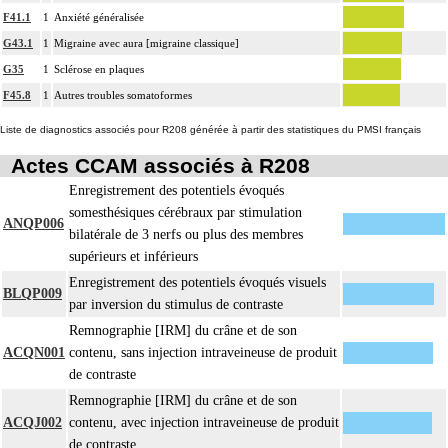
F41.1
1
Anxiété généralisée
G43.1
1
Migraine avec aura [migraine classique]
G35
1
Sclérose en plaques
F45.8
1
Autres troubles somatoformes
Liste de diagnostics associés pour R208 générée à partir des statistiques du PMSI français
Actes CCAM associés à R208
Enregistrement des potentiels évoqués
somesthésiques cérébraux par stimulation
ANQP006
bilatérale de 3 nerfs ou plus des membres
supérieurs et inférieurs
Enregistrement des potentiels évoqués visuels
BLQP009
par inversion du stimulus de contraste
Remnographie [IRM] du crâne et de son
ACQN001
contenu, sans injection intraveineuse de produit
de contraste
Remnographie [IRM] du crâne et de son
ACQJ002
contenu, avec injection intraveineuse de produit
de contraste