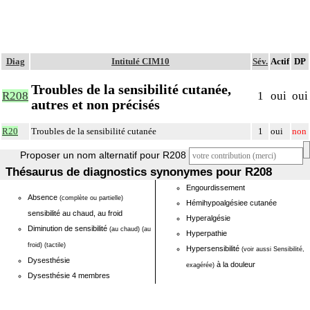
Diag
Intitulé CIM10
Sév.
Actif
DP
Troubles de la sensibilité cutanée,
R208
1
oui
oui
autres et non précisés
R20
Troubles de la sensibilité cutanée
1
oui
non
Proposer un nom alternatif pour R208
Thésaurus de diagnostics synonymes pour R208
Engourdissement
Absence
(complète ou partielle)
Hémihypoalgésiee cutanée
sensibilité au chaud, au froid
Hyperalgésie
Diminution de sensibilité
(au chaud)
(au
Hyperpathie
froid)
(tactile)
Hypersensibilité
(voir aussi Sensibilité,
Dysesthésie
à la douleur
exagérée)
Dysesthésie 4 membres