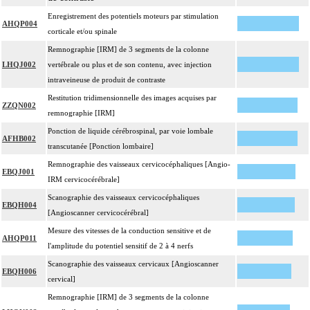
Enregistrement des potentiels moteurs par stimulation
AHQP004
corticale et/ou spinale
Remnographie [IRM] de 3 segments de la colonne
LHQJ002
vertébrale ou plus et de son contenu, avec injection
intraveineuse de produit de contraste
Restitution tridimensionnelle des images acquises par
ZZQN002
remnographie [IRM]
Ponction de liquide cérébrospinal, par voie lombale
AFHB002
transcutanée [Ponction lombaire]
Remnographie des vaisseaux cervicocéphaliques [Angio-
EBQJ001
IRM cervicocérébrale]
Scanographie des vaisseaux cervicocéphaliques
EBQH004
[Angioscanner cervicocérébral]
Mesure des vitesses de la conduction sensitive et de
AHQP011
l'amplitude du potentiel sensitif de 2 à 4 nerfs
Scanographie des vaisseaux cervicaux [Angioscanner
EBQH006
cervical]
Remnographie [IRM] de 3 segments de la colonne