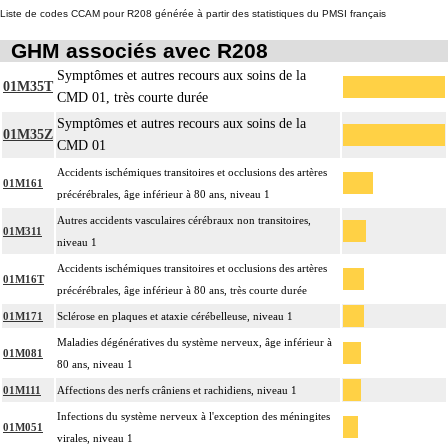
Liste de codes CCAM pour R208 générée à partir des statistiques du PMSI français
GHM associés avec R208
Symptômes et autres recours aux soins de la
01M35T
CMD 01, très courte durée
Symptômes et autres recours aux soins de la
01M35Z
CMD 01
Accidents ischémiques transitoires et occlusions des artères
01M161
précérébrales, âge inférieur à 80 ans, niveau 1
Autres accidents vasculaires cérébraux non transitoires,
01M311
niveau 1
Accidents ischémiques transitoires et occlusions des artères
01M16T
précérébrales, âge inférieur à 80 ans, très courte durée
01M171
Sclérose en plaques et ataxie cérébelleuse, niveau 1
Maladies dégénératives du système nerveux, âge inférieur à
01M081
80 ans, niveau 1
01M111
Affections des nerfs crâniens et rachidiens, niveau 1
Infections du système nerveux à l'exception des méningites
01M051
virales, niveau 1