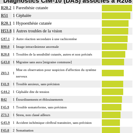
Diagnostics CIM-10 (DAS) associés à R208
R20.2
1
Paresthésie cutanée
R51
1
Céphalée
R20.1
1
Hypoesthésie cutanée
H53.8
1
Autres troubles de la vision
G97.1
2
Autre réaction secondaire à une rachicentèse
R90.0
1
Image intracrânienne anormale
R20.8
1
Troubles de la sensibilité cutanée, autres et non précisés
G43.0
1
Migraine sans aura [migraine commune]
Mise en observation pour suspicion d'affection du système
Z03.3
1
nerveux
F41.9
1
Trouble anxieux, sans précision
G44.2
1
Céphalée dite de tension
R42
1
Étourdissements et éblouissements
F45.9
1
Trouble somatoforme, sans précision
Z73.3
1
Stress, non classé ailleurs
G45.9
1
Accident ischémique cérébral transitoire, sans précision
F45.0
2
Somatisation