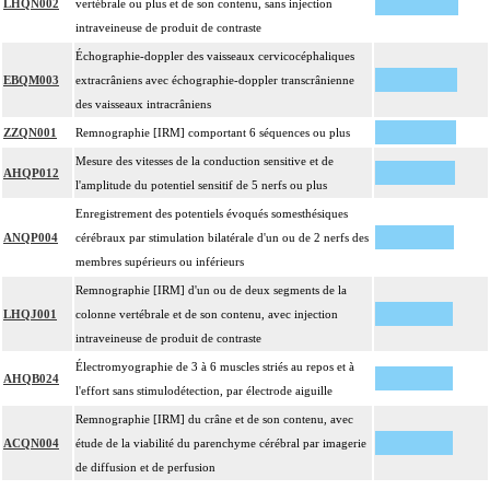
LHQN002
vertébrale ou plus et de son contenu, sans injection
intraveineuse de produit de contraste
Échographie-doppler des vaisseaux cervicocéphaliques
EBQM003
extracrâniens avec échographie-doppler transcrânienne
des vaisseaux intracrâniens
ZZQN001
Remnographie [IRM] comportant 6 séquences ou plus
Mesure des vitesses de la conduction sensitive et de
AHQP012
l'amplitude du potentiel sensitif de 5 nerfs ou plus
Enregistrement des potentiels évoqués somesthésiques
ANQP004
cérébraux par stimulation bilatérale d'un ou de 2 nerfs des
membres supérieurs ou inférieurs
Remnographie [IRM] d'un ou de deux segments de la
LHQJ001
colonne vertébrale et de son contenu, avec injection
intraveineuse de produit de contraste
Électromyographie de 3 à 6 muscles striés au repos et à
AHQB024
l'effort sans stimulodétection, par électrode aiguille
Remnographie [IRM] du crâne et de son contenu, avec
ACQN004
étude de la viabilité du parenchyme cérébral par imagerie
de diffusion et de perfusion