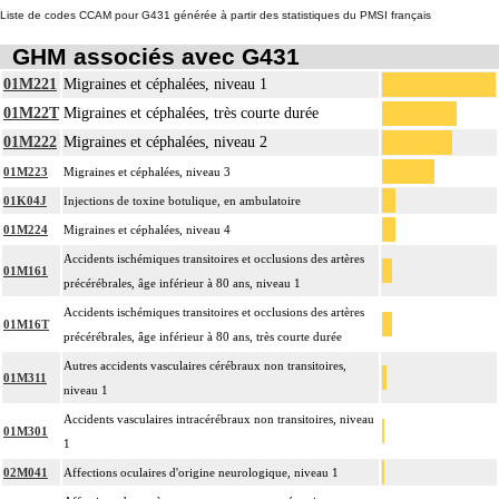
Liste de codes CCAM pour G431 générée à partir des statistiques du PMSI français
GHM associés avec G431
01M221
Migraines et céphalées, niveau 1
01M22T
Migraines et céphalées, très courte durée
01M222
Migraines et céphalées, niveau 2
01M223
Migraines et céphalées, niveau 3
01K04J
Injections de toxine botulique, en ambulatoire
01M224
Migraines et céphalées, niveau 4
Accidents ischémiques transitoires et occlusions des artères
01M161
précérébrales, âge inférieur à 80 ans, niveau 1
Accidents ischémiques transitoires et occlusions des artères
01M16T
précérébrales, âge inférieur à 80 ans, très courte durée
Autres accidents vasculaires cérébraux non transitoires,
01M311
niveau 1
Accidents vasculaires intracérébraux non transitoires, niveau
01M301
1
02M041
Affections oculaires d'origine neurologique, niveau 1