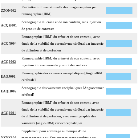
Restitution tridimensionnelle des images acquises par
ZZQN002
remnographie [IRM]
Scanographie du crâne et de son contenu, sans injection
ACQK001
de produit de contraste
Remnographie [IRM] du crâne et de son contenu, avec
ACQN004
étude de la viabilité du parenchyme cérébral par imagerie
de diffusion et de perfusion
Remnographie [IRM] du crâne et de son contenu, avec
ACQJ002
injection intraveineuse de produit de contraste
Remnographie des vaisseaux encéphaliques [Angio-IRM
EAQJ001
cérébrale]
Scanographie des vaisseaux encéphaliques [Angioscanner
EAQH002
cérébral]
Remnographie [IRM] du crâne et de son contenu avec
étude de la viabilité du parenchyme cérébral par imagerie
ACQJ001
de diffusion et de perfusion, avec remnographie des
vaisseaux [angio-IRM] cervicocéphaliques
Supplément pour archivage numérique d'une
YYYY600
mammographie ou d'un examen scanographique ou