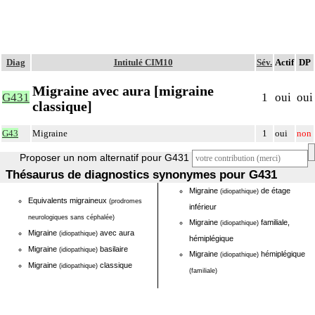
Diag
Intitulé CIM10
Sév.
Actif
DP
Migraine avec aura [migraine
G431
1
oui
oui
classique]
G43
Migraine
1
oui
non
Proposer un nom alternatif pour G431
Thésaurus de diagnostics synonymes pour G431
Migraine
de étage
(idiopathique)
Equivalents migraineux
(prodromes
inférieur
neurologiques sans céphalée)
Migraine
familiale,
(idiopathique)
Migraine
avec aura
(idiopathique)
hémiplégique
Migraine
basilaire
(idiopathique)
Migraine
hémiplégique
(idiopathique)
Migraine
classique
(idiopathique)
(familiale)