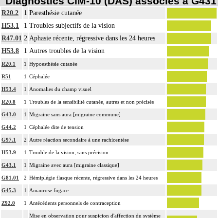
Diagnostics CIM-10 (DAS) associés à G431
R20.2
1
Paresthésie cutanée
H53.1
1
Troubles subjectifs de la vision
R47.01
2
Aphasie récente, régressive dans les 24 heures
H53.8
1
Autres troubles de la vision
R20.1
1
Hypoesthésie cutanée
R51
1
Céphalée
H53.4
1
Anomalies du champ visuel
R20.8
1
Troubles de la sensibilité cutanée, autres et non précisés
G43.0
1
Migraine sans aura [migraine commune]
G44.2
1
Céphalée dite de tension
G97.1
2
Autre réaction secondaire à une rachicentèse
H53.9
1
Trouble de la vision, sans précision
G43.1
1
Migraine avec aura [migraine classique]
G81.01
2
Hémiplégie flasque récente, régressive dans les 24 heures
G45.3
1
Amaurose fugace
Z92.0
1
Antécédents personnels de contraception
Mise en observation pour suspicion d'affection du système