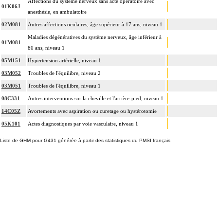
Affections du système nerveux sans acte opératoire avec
01K06J
anesthésie, en ambulatoire
02M081
Autres affections oculaires, âge supérieur à 17 ans, niveau 1
Maladies dégénératives du système nerveux, âge inférieur à
01M081
80 ans, niveau 1
05M151
Hypertension artérielle, niveau 1
03M052
Troubles de l'équilibre, niveau 2
03M051
Troubles de l'équilibre, niveau 1
08C331
Autres interventions sur la cheville et l'arrière-pied, niveau 1
14C05Z
Avortements avec aspiration ou curetage ou hystérotomie
05K101
Actes diagnostiques par voie vasculaire, niveau 1
Liste de GHM pour G431 générée à partir des statistiques du PMSI français