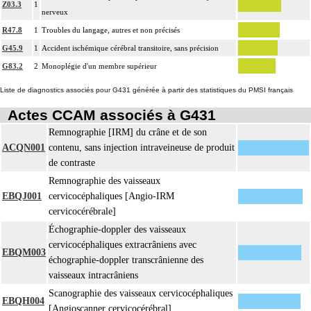
Z03.3
1
nerveux
R47.8
1
Troubles du langage, autres et non précisés
G45.9
1
Accident ischémique cérébral transitoire, sans précision
G83.2
2
Monoplégie d'un membre supérieur
Liste de diagnostics associés pour G431 générée à partir des statistiques du PMSI français
Actes CCAM associés à G431
Remnographie [IRM] du crâne et de son
ACQN001
contenu, sans injection intraveineuse de produit
de contraste
Remnographie des vaisseaux
EBQJ001
cervicocéphaliques [Angio-IRM
cervicocérébrale]
Échographie-doppler des vaisseaux
cervicocéphaliques extracrâniens avec
EBQM003
échographie-doppler transcrânienne des
vaisseaux intracrâniens
Scanographie des vaisseaux cervicocéphaliques
EBQH004
[Angioscanner cervicocérébral]