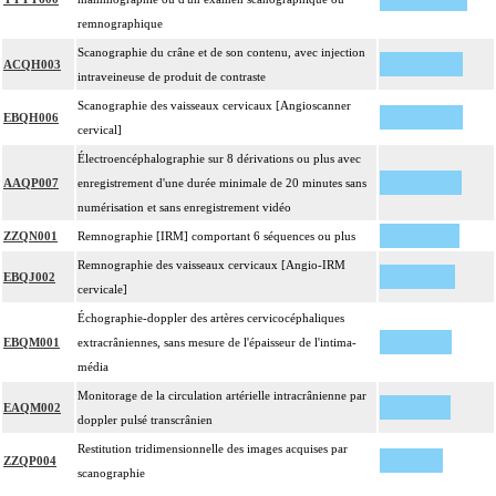
remnographique
Scanographie du crâne et de son contenu, avec injection
ACQH003
intraveineuse de produit de contraste
Scanographie des vaisseaux cervicaux [Angioscanner
EBQH006
cervical]
Électroencéphalographie sur 8 dérivations ou plus avec
AAQP007
enregistrement d'une durée minimale de 20 minutes sans
numérisation et sans enregistrement vidéo
ZZQN001
Remnographie [IRM] comportant 6 séquences ou plus
Remnographie des vaisseaux cervicaux [Angio-IRM
EBQJ002
cervicale]
Échographie-doppler des artères cervicocéphaliques
EBQM001
extracrâniennes, sans mesure de l'épaisseur de l'intima-
média
Monitorage de la circulation artérielle intracrânienne par
EAQM002
doppler pulsé transcrânien
Restitution tridimensionnelle des images acquises par
ZZQP004
scanographie