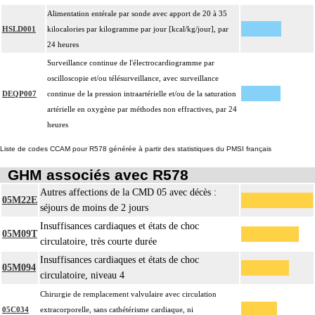
Alimentation entérale par sonde avec apport de 20 à 35
HSLD001
kilocalories par kilogramme par jour [kcal/kg/jour], par
24 heures
Surveillance continue de l'électrocardiogramme par
oscilloscopie et/ou télésurveillance, avec surveillance
DEQP007
continue de la pression intraartérielle et/ou de la saturation
artérielle en oxygène par méthodes non effractives, par 24
heures
Liste de codes CCAM pour R578 générée à partir des statistiques du PMSI français
GHM associés avec R578
Autres affections de la CMD 05 avec décès :
05M22E
séjours de moins de 2 jours
Insuffisances cardiaques et états de choc
05M09T
circulatoire, très courte durée
Insuffisances cardiaques et états de choc
05M094
circulatoire, niveau 4
Chirurgie de remplacement valvulaire avec circulation
05C034
extracorporelle, sans cathétérisme cardiaque, ni