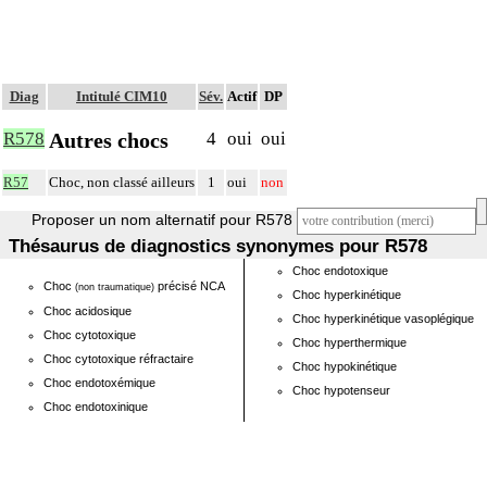
Diag
Intitulé CIM10
Sév.
Actif
DP
Autres chocs
R578
4
oui
oui
R57
Choc, non classé ailleurs
1
oui
non
Proposer un nom alternatif pour R578
Thésaurus de diagnostics synonymes pour R578
Choc endotoxique
Choc
précisé NCA
(non traumatique)
Choc hyperkinétique
Choc acidosique
Choc hyperkinétique vasoplégique
Choc cytotoxique
Choc hyperthermique
Choc cytotoxique réfractaire
Choc hypokinétique
Choc endotoxémique
Choc hypotenseur
Choc endotoxinique