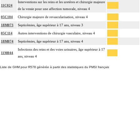
Interventions sur les reins et les uretères et chirurgie majeure
11C024
de la vessie pour une affection tumorale, niveau 4
05C104
Chirurgie majeure de revascularisation, niveau 4
18M073
Septicémies, âge supérieur à 17 ans, niveau 3
05C114
Autres interventions de chirurgie vasculaire, niveau 4
18M074
Septicémies, âge supérieur à 17 ans, niveau 4
Infections des reins et des voies urinaires, âge supérieur à 17
11M044
ans, niveau 4
Liste de GHM pour R578 générée à partir des statistiques du PMSI français