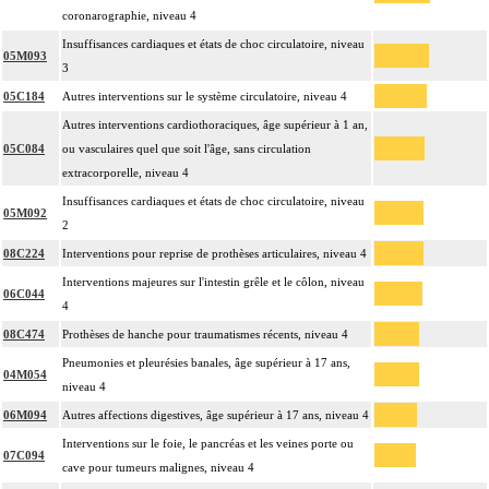
coronarographie, niveau 4
Insuffisances cardiaques et états de choc circulatoire, niveau
05M093
3
05C184
Autres interventions sur le système circulatoire, niveau 4
Autres interventions cardiothoraciques, âge supérieur à 1 an,
05C084
ou vasculaires quel que soit l'âge, sans circulation
extracorporelle, niveau 4
Insuffisances cardiaques et états de choc circulatoire, niveau
05M092
2
08C224
Interventions pour reprise de prothèses articulaires, niveau 4
Interventions majeures sur l'intestin grêle et le côlon, niveau
06C044
4
08C474
Prothèses de hanche pour traumatismes récents, niveau 4
Pneumonies et pleurésies banales, âge supérieur à 17 ans,
04M054
niveau 4
06M094
Autres affections digestives, âge supérieur à 17 ans, niveau 4
Interventions sur le foie, le pancréas et les veines porte ou
07C094
cave pour tumeurs malignes, niveau 4