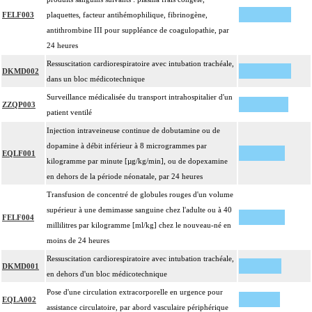
FELF003
plaquettes, facteur antihémophilique, fibrinogène,
antithrombine III pour suppléance de coagulopathie, par
24 heures
Ressuscitation cardiorespiratoire avec intubation trachéale,
DKMD002
dans un bloc médicotechnique
Surveillance médicalisée du transport intrahospitalier d'un
ZZQP003
patient ventilé
Injection intraveineuse continue de dobutamine ou de
dopamine à débit inférieur à 8 microgrammes par
EQLF001
kilogramme par minute [µg/kg/min], ou de dopexamine
en dehors de la période néonatale, par 24 heures
Transfusion de concentré de globules rouges d'un volume
supérieur à une demimasse sanguine chez l'adulte ou à 40
FELF004
millilitres par kilogramme [ml/kg] chez le nouveau-né en
moins de 24 heures
Ressuscitation cardiorespiratoire avec intubation trachéale,
DKMD001
en dehors d'un bloc médicotechnique
Pose d'une circulation extracorporelle en urgence pour
EQLA002
assistance circulatoire, par abord vasculaire périphérique