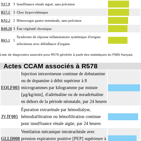
N17.9
3
Insuffisance rénale aiguë, sans précision
R57.1
3
Choc hypovolémique
K92.2
2
Hémorragie gastro-intestinale, sans précision
R40.20
3
État végétatif chronique
Syndrome de réponse inflammatoire systémique d'origine
R65.1
1
infectieuse avec défaillance d'organe
Liste de diagnostics associés pour R578 générée à partir des statistiques du PMSI français
Actes CCAM associés à R578
Injection intraveineuse continue de dobutamine
ou de dopamine à débit supérieur à 8
EQLF003
microgrammes par kilogramme par minute
[µg/kg/min], d'adrénaline ou de noradrénaline
en dehors de la période néonatale, par 24 heures
Épuration extrarénale par hémodialyse,
JVJF005
hémodiafiltration ou hémofiltration continue
pour insuffisance rénale aigüe, par 24 heures
Ventilation mécanique intratrachéale avec
GLLD008
pression expiratoire positive [PEP] supérieure à