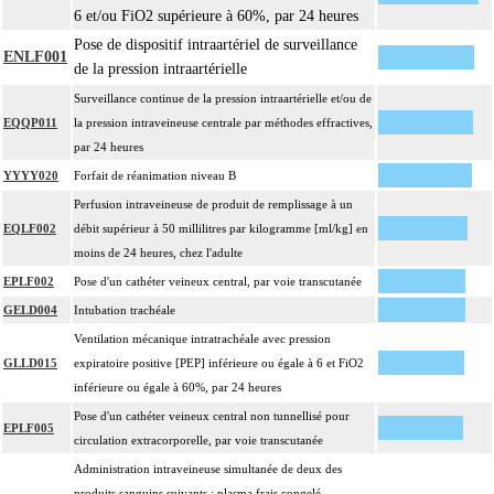
6 et/ou FiO2 supérieure à 60%, par 24 heures
Pose de dispositif intraartériel de surveillance
ENLF001
de la pression intraartérielle
Surveillance continue de la pression intraartérielle et/ou de
EQQP011
la pression intraveineuse centrale par méthodes effractives,
par 24 heures
YYYY020
Forfait de réanimation niveau B
Perfusion intraveineuse de produit de remplissage à un
EQLF002
débit supérieur à 50 millilitres par kilogramme [ml/kg] en
moins de 24 heures, chez l'adulte
EPLF002
Pose d'un cathéter veineux central, par voie transcutanée
GELD004
Intubation trachéale
Ventilation mécanique intratrachéale avec pression
GLLD015
expiratoire positive [PEP] inférieure ou égale à 6 et FiO2
inférieure ou égale à 60%, par 24 heures
Pose d'un cathéter veineux central non tunnellisé pour
EPLF005
circulation extracorporelle, par voie transcutanée
Administration intraveineuse simultanée de deux des
produits sanguins suivants : plasma frais congelé,