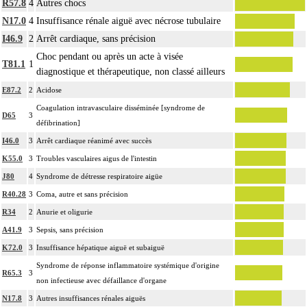
R57.8
4
Autres chocs
N17.0
4
Insuffisance rénale aiguë avec nécrose tubulaire
I46.9
2
Arrêt cardiaque, sans précision
Choc pendant ou après un acte à visée
T81.1
1
diagnostique et thérapeutique, non classé ailleurs
E87.2
2
Acidose
Coagulation intravasculaire disséminée [syndrome de
D65
3
défibrination]
I46.0
3
Arrêt cardiaque réanimé avec succès
K55.0
3
Troubles vasculaires aigus de l'intestin
J80
4
Syndrome de détresse respiratoire aigüe
R40.28
3
Coma, autre et sans précision
R34
2
Anurie et oligurie
A41.9
3
Sepsis, sans précision
K72.0
3
Insuffisance hépatique aiguë et subaiguë
Syndrome de réponse inflammatoire systémique d'origine
R65.3
3
non infectieuse avec défaillance d'organe
N17.8
3
Autres insuffisances rénales aiguës