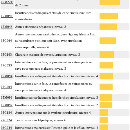
05M22E
de 2 jours
Insuffisances cardiaques et états de choc circulatoire, très
05M09T
courte durée
07M043
Autres affections hépatiques, niveau 3
Autres interventions cardiothoraciques, âge supérieur à 1 an,
05C064
ou vasculaires quel que soit l'âge, avec circulation
extracorporelle, niveau 4
05C103
Chirurgie majeure de revascularisation, niveau 3
Interventions sur le foie, le pancréas et les veines porte ou
07C093
cave pour tumeurs malignes, niveau 3
05M094
Insuffisances cardiaques et états de choc circulatoire, niveau 4
Interventions sur le foie, le pancréas et les veines porte ou
07C094
cave pour tumeurs malignes, niveau 4
05M093
Insuffisances cardiaques et états de choc circulatoire, niveau 3
05M092
Insuffisances cardiaques et états de choc circulatoire, niveau 2
05C184
Autres interventions sur le système circulatoire, niveau 4
27C024
Transplantations hépatiques, niveau 4
06C044
Interventions majeures sur l'intestin grêle et le côlon, niveau 4