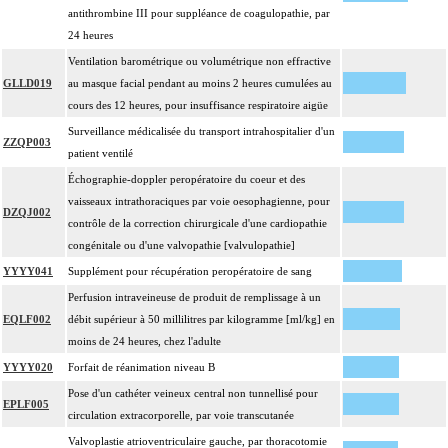
antithrombine III pour suppléance de coagulopathie, par
24 heures
Ventilation barométrique ou volumétrique non effractive
GLLD019
au masque facial pendant au moins 2 heures cumulées au
cours des 12 heures, pour insuffisance respiratoire aigüe
Surveillance médicalisée du transport intrahospitalier d'un
ZZQP003
patient ventilé
Échographie-doppler peropératoire du coeur et des
vaisseaux intrathoraciques par voie oesophagienne, pour
DZQJ002
contrôle de la correction chirurgicale d'une cardiopathie
congénitale ou d'une valvopathie [valvulopathie]
YYYY041
Supplément pour récupération peropératoire de sang
Perfusion intraveineuse de produit de remplissage à un
EQLF002
débit supérieur à 50 millilitres par kilogramme [ml/kg] en
moins de 24 heures, chez l'adulte
YYYY020
Forfait de réanimation niveau B
Pose d'un cathéter veineux central non tunnellisé pour
EPLF005
circulation extracorporelle, par voie transcutanée
Valvoplastie atrioventriculaire gauche, par thoracotomie