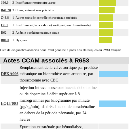
J96.0
3
Insuffisance respiratoire aiguë
R40.28
3
Coma, autre et sans précision
Z48.8
1
Autres soins de contrôle chirurgicaux précisés
I35.1
1
Insuffisance (de la valvule) aortique (non rhumatismale)
D62
2
Anémie posthémorragique aiguë
R06.0
1
Dyspnée
Liste de diagnostics associés pour R653 générée à partir des statistiques du PMSI français
Actes CCAM associés à R653
Remplacement de la valve aortique par prothèse
DBKA006
mécanique ou bioprothèse avec armature, par
thoracotomie avec CEC
Injection intraveineuse continue de dobutamine
ou de dopamine à débit supérieur à 8
microgrammes par kilogramme par minute
EQLF003
[µg/kg/min], d'adrénaline ou de noradrénaline
en dehors de la période néonatale, par 24
heures
Épuration extrarénale par hémodialyse,