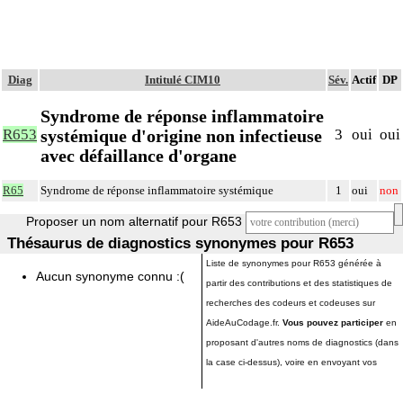
Diag
Intitulé CIM10
Sév.
Actif
DP
Syndrome de réponse inflammatoire
systémique d'origine non infectieuse
R653
3
oui
oui
avec défaillance d'organe
R65
Syndrome de réponse inflammatoire systémique
1
oui
non
Proposer un nom alternatif pour R653
Thésaurus de diagnostics synonymes pour R653
Liste de synonymes pour R653 générée à
Aucun synonyme connu :(
partir des contributions et des statistiques de
recherches des codeurs et codeuses sur
AideAuCodage.fr.
Vous pouvez participer
en
proposant d'autres noms de diagnostics (dans
la case ci-dessus), voire en envoyant vos