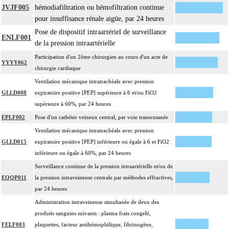
JVJF005
hémodiafiltration ou hémofiltration continue
pour insuffisance rénale aigüe, par 24 heures
Pose de dispositif intraartériel de surveillance
ENLF001
de la pression intraartérielle
Participation d'un 2ème chirurgien au cours d'un acte de
YYYY062
chirurgie cardiaque
Ventilation mécanique intratrachéale avec pression
GLLD008
expiratoire positive [PEP] supérieure à 6 et/ou FiO2
supérieure à 60%, par 24 heures
EPLF002
Pose d'un cathéter veineux central, par voie transcutanée
Ventilation mécanique intratrachéale avec pression
GLLD015
expiratoire positive [PEP] inférieure ou égale à 6 et FiO2
inférieure ou égale à 60%, par 24 heures
Surveillance continue de la pression intraartérielle et/ou de
EQQP011
la pression intraveineuse centrale par méthodes effractives,
par 24 heures
Administration intraveineuse simultanée de deux des
produits sanguins suivants : plasma frais congelé,
FELF003
plaquettes, facteur antihémophilique, fibrinogène,