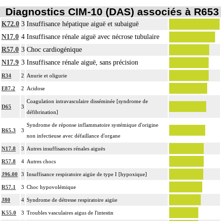
Diagnostics CIM-10 (DAS) associés à R653
K72.0
3
Insuffisance hépatique aiguë et subaiguë
N17.0
4
Insuffisance rénale aiguë avec nécrose tubulaire
R57.0
3
Choc cardiogénique
N17.9
3
Insuffisance rénale aiguë, sans précision
R34
2
Anurie et oligurie
E87.2
2
Acidose
Coagulation intravasculaire disséminée [syndrome de
D65
3
défibrination]
Syndrome de réponse inflammatoire systémique d'origine
R65.3
3
non infectieuse avec défaillance d'organe
N17.8
3
Autres insuffisances rénales aiguës
R57.8
4
Autres chocs
J96.00
3
Insuffisance respiratoire aigüe de type I [hypoxique]
R57.1
3
Choc hypovolémique
J80
4
Syndrome de détresse respiratoire aigüe
K55.0
3
Troubles vasculaires aigus de l'intestin