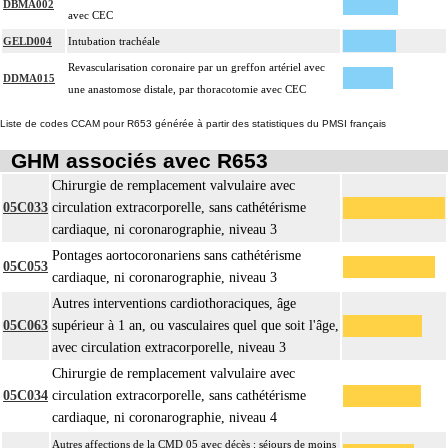
DBMA002
avec CEC
GELD004
Intubation trachéale
Revascularisation coronaire par un greffon artériel avec
DDMA015
une anastomose distale, par thoracotomie avec CEC
Liste de codes CCAM pour R653 générée à partir des statistiques du PMSI français
GHM associés avec R653
Chirurgie de remplacement valvulaire avec
05C033
circulation extracorporelle, sans cathétérisme
cardiaque, ni coronarographie, niveau 3
Pontages aortocoronariens sans cathétérisme
05C053
cardiaque, ni coronarographie, niveau 3
Autres interventions cardiothoraciques, âge
05C063
supérieur à 1 an, ou vasculaires quel que soit l'âge,
avec circulation extracorporelle, niveau 3
Chirurgie de remplacement valvulaire avec
05C034
circulation extracorporelle, sans cathétérisme
cardiaque, ni coronarographie, niveau 4
Autres affections de la CMD 05 avec décès : séjours de moins