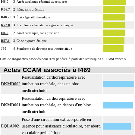
I46.0
3
Arrêt cardiaque réanimé avec succès
K56.7
2
Iléus, sans précision
R40.20
3
État végétatif chronique
K72.0
3
Insuffisance hépatique aiguë et subaiguë
I46.9
2
Arrêt cardiaque, sans précision
R57.1
3
Choc hypovolémique
J80
4
Syndrome de détresse respiratoire aigüe
Liste de diagnostics associés pour I469 générée à partir des statistiques du PMSI français
Actes CCAM associés à I469
Ressuscitation cardiorespiratoire avec
DKMD002
intubation trachéale, dans un bloc
médicotechnique
Ressuscitation cardiorespiratoire avec
DKMD001
intubation trachéale, en dehors d'un bloc
médicotechnique
Pose d'une circulation extracorporelle en
EQLA002
urgence pour assistance circulatoire, par abord
vasculaire périphérique