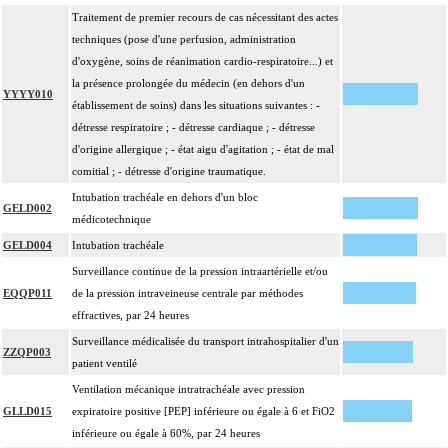
Traitement de premier recours de cas nécessitant des actes
techniques (pose d'une perfusion, administration
d'oxygène, soins de réanimation cardio-respiratoire...) et
la présence prolongée du médecin (en dehors d'un
YYYY010
établissement de soins) dans les situations suivantes : -
détresse respiratoire ; - détresse cardiaque ; - détresse
d'origine allergique ; - état aigu d'agitation ; - état de mal
comitial ; - détresse d'origine traumatique.
Intubation trachéale en dehors d'un bloc
GELD002
médicotechnique
GELD004
Intubation trachéale
Surveillance continue de la pression intraartérielle et/ou
EQQP011
de la pression intraveineuse centrale par méthodes
effractives, par 24 heures
Surveillance médicalisée du transport intrahospitalier d'un
ZZQP003
patient ventilé
Ventilation mécanique intratrachéale avec pression
GLLD015
expiratoire positive [PEP] inférieure ou égale à 6 et FiO2
inférieure ou égale à 60%, par 24 heures