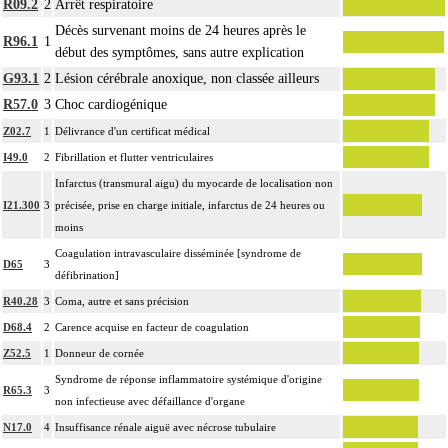
R09.2
2
Arrêt respiratoire
Décès survenant moins de 24 heures après le
R96.1
1
début des symptômes, sans autre explication
G93.1
2
Lésion cérébrale anoxique, non classée ailleurs
R57.0
3
Choc cardiogénique
Z02.7
1
Délivrance d'un certificat médical
I49.0
2
Fibrillation et flutter ventriculaires
Infarctus (transmural aigu) du myocarde de localisation non
I21.300
3
précisée, prise en charge initiale, infarctus de 24 heures ou
moins
Coagulation intravasculaire disséminée [syndrome de
D65
3
défibrination]
R40.28
3
Coma, autre et sans précision
D68.4
2
Carence acquise en facteur de coagulation
Z52.5
1
Donneur de cornée
Syndrome de réponse inflammatoire systémique d'origine
R65.3
3
non infectieuse avec défaillance d'organe
N17.0
4
Insuffisance rénale aiguë avec nécrose tubulaire