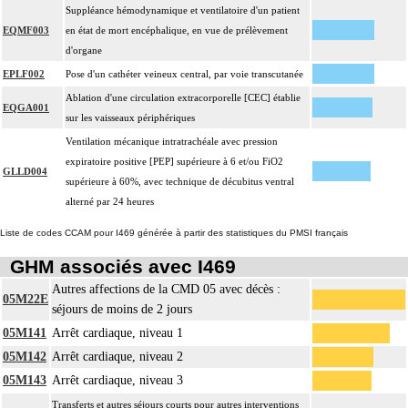
Suppléance hémodynamique et ventilatoire d'un patient
EQMF003
en état de mort encéphalique, en vue de prélèvement
d'organe
EPLF002
Pose d'un cathéter veineux central, par voie transcutanée
Ablation d'une circulation extracorporelle [CEC] établie
EQGA001
sur les vaisseaux périphériques
Ventilation mécanique intratrachéale avec pression
expiratoire positive [PEP] supérieure à 6 et/ou FiO2
GLLD004
supérieure à 60%, avec technique de décubitus ventral
alterné par 24 heures
Liste de codes CCAM pour I469 générée à partir des statistiques du PMSI français
GHM associés avec I469
Autres affections de la CMD 05 avec décès :
05M22E
séjours de moins de 2 jours
05M141
Arrêt cardiaque, niveau 1
05M142
Arrêt cardiaque, niveau 2
05M143
Arrêt cardiaque, niveau 3
Transferts et autres séjours courts pour autres interventions