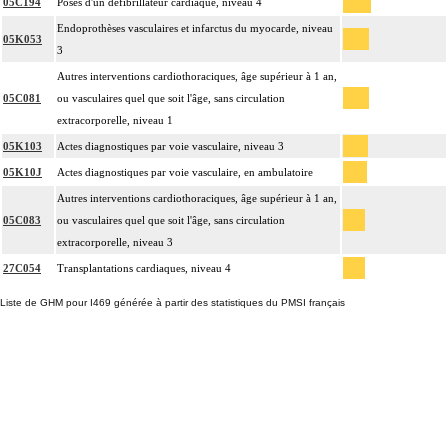
05C194
Poses d'un défibrillateur cardiaque, niveau 4
Endoprothèses vasculaires et infarctus du myocarde, niveau
05K053
3
Autres interventions cardiothoraciques, âge supérieur à 1 an,
05C081
ou vasculaires quel que soit l'âge, sans circulation
extracorporelle, niveau 1
05K103
Actes diagnostiques par voie vasculaire, niveau 3
05K10J
Actes diagnostiques par voie vasculaire, en ambulatoire
Autres interventions cardiothoraciques, âge supérieur à 1 an,
05C083
ou vasculaires quel que soit l'âge, sans circulation
extracorporelle, niveau 3
27C054
Transplantations cardiaques, niveau 4
Liste de GHM pour I469 générée à partir des statistiques du PMSI français