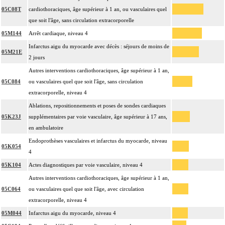
05C08T
cardiothoraciques, âge supérieur à 1 an, ou vasculaires quel
que soit l'âge, sans circulation extracorporelle
05M144
Arrêt cardiaque, niveau 4
Infarctus aigu du myocarde avec décès : séjours de moins de
05M21E
2 jours
Autres interventions cardiothoraciques, âge supérieur à 1 an,
05C084
ou vasculaires quel que soit l'âge, sans circulation
extracorporelle, niveau 4
Ablations, repositionnements et poses de sondes cardiaques
05K23J
supplémentaires par voie vasculaire, âge supérieur à 17 ans,
en ambulatoire
Endoprothèses vasculaires et infarctus du myocarde, niveau
05K054
4
05K104
Actes diagnostiques par voie vasculaire, niveau 4
Autres interventions cardiothoraciques, âge supérieur à 1 an,
05C064
ou vasculaires quel que soit l'âge, avec circulation
extracorporelle, niveau 4
05M044
Infarctus aigu du myocarde, niveau 4