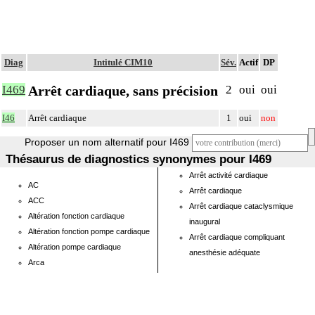
Diag
Intitulé CIM10
Sév.
Actif
DP
Arrêt cardiaque, sans précision
I469
2
oui
oui
I46
Arrêt cardiaque
1
oui
non
Proposer un nom alternatif pour I469
Thésaurus de diagnostics synonymes pour I469
Arrêt activité cardiaque
AC
Arrêt cardiaque
ACC
Arrêt cardiaque cataclysmique
Altération fonction cardiaque
inaugural
Altération fonction pompe cardiaque
Arrêt cardiaque compliquant
Altération pompe cardiaque
anesthésie adéquate
Arca