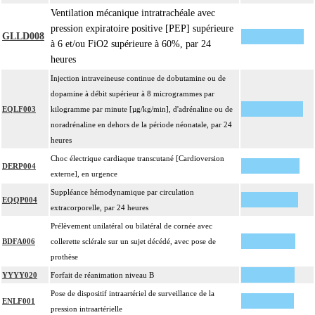
Ventilation mécanique intratrachéale avec
pression expiratoire positive [PEP] supérieure
GLLD008
à 6 et/ou FiO2 supérieure à 60%, par 24
heures
Injection intraveineuse continue de dobutamine ou de
dopamine à débit supérieur à 8 microgrammes par
EQLF003
kilogramme par minute [µg/kg/min], d'adrénaline ou de
noradrénaline en dehors de la période néonatale, par 24
heures
Choc électrique cardiaque transcutané [Cardioversion
DERP004
externe], en urgence
Suppléance hémodynamique par circulation
EQQP004
extracorporelle, par 24 heures
Prélèvement unilatéral ou bilatéral de cornée avec
BDFA006
collerette sclérale sur un sujet décédé, avec pose de
prothèse
YYYY020
Forfait de réanimation niveau B
Pose de dispositif intraartériel de surveillance de la
ENLF001
pression intraartérielle