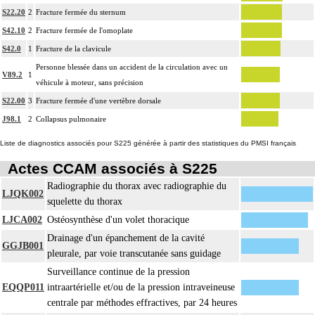
S22.20
2
Fracture fermée du sternum
S42.10
2
Fracture fermée de l'omoplate
S42.0
1
Fracture de la clavicule
Personne blessée dans un accident de la circulation avec un
V89.2
1
véhicule à moteur, sans précision
S22.00
3
Fracture fermée d'une vertèbre dorsale
J98.1
2
Collapsus pulmonaire
Liste de diagnostics associés pour S225 générée à partir des statistiques du PMSI français
Actes CCAM associés à S225
Radiographie du thorax avec radiographie du
LJQK002
squelette du thorax
LJCA002
Ostéosynthèse d'un volet thoracique
Drainage d'un épanchement de la cavité
GGJB001
pleurale, par voie transcutanée sans guidage
Surveillance continue de la pression
EQQP011
intraartérielle et/ou de la pression intraveineuse
centrale par méthodes effractives, par 24 heures