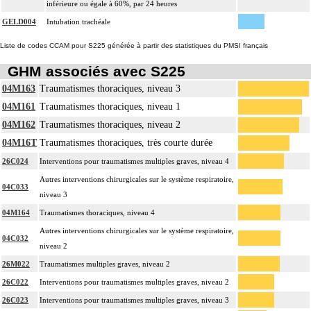
inférieure ou égale à 60%, par 24 heures
GELD004
Intubation trachéale
Liste de codes CCAM pour S225 générée à partir des statistiques du PMSI français
GHM associés avec S225
04M163
Traumatismes thoraciques, niveau 3
04M161
Traumatismes thoraciques, niveau 1
04M162
Traumatismes thoraciques, niveau 2
04M16T
Traumatismes thoraciques, très courte durée
26C024
Interventions pour traumatismes multiples graves, niveau 4
Autres interventions chirurgicales sur le système respiratoire,
04C033
niveau 3
04M164
Traumatismes thoraciques, niveau 4
Autres interventions chirurgicales sur le système respiratoire,
04C032
niveau 2
26M022
Traumatismes multiples graves, niveau 2
26C022
Interventions pour traumatismes multiples graves, niveau 2
26C023
Interventions pour traumatismes multiples graves, niveau 3