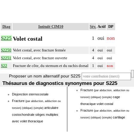
Diag
Intitulé CIM10
Sév.
Actif
DP
Volet costal
S225
1
oui
non
S2250
Volet costal, avec fracture fermée
4
oui
oui
S2251
Volet costal, avec fracture ouverte
4
oui
oui
S22
Fracture de côte, du sternum et du rachis dorsal
1
oui
non
Proposer un nom alternatif pour S225
Thésaurus de diagnostics synonymes pour S225
Fracture
(par abduction, adduction ou
Disjonction sternocostale
cage
torsion)
(oblique)
(simple)
Fracture
(par abduction, adduction ou
thoracique volet costal
articulaire
torsion)
(oblique)
(simple)
Fracture
(par abduction, adduction ou
costochondrale sièges multiples
cartilage
torsion)
(oblique)
(simple)
avec volet thoracique