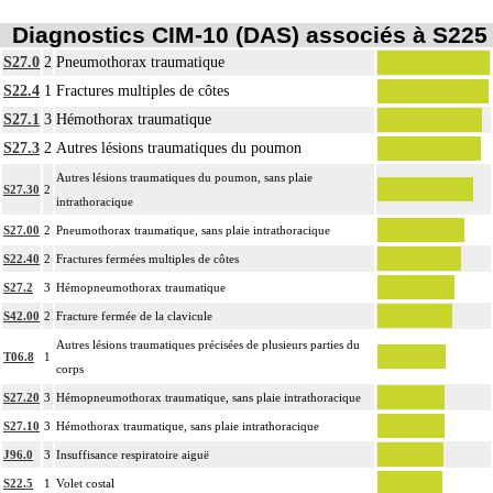
Diagnostics CIM-10 (DAS) associés à S225
S27.0
2
Pneumothorax traumatique
S22.4
1
Fractures multiples de côtes
S27.1
3
Hémothorax traumatique
S27.3
2
Autres lésions traumatiques du poumon
Autres lésions traumatiques du poumon, sans plaie
S27.30
2
intrathoracique
S27.00
2
Pneumothorax traumatique, sans plaie intrathoracique
S22.40
2
Fractures fermées multiples de côtes
S27.2
3
Hémopneumothorax traumatique
S42.00
2
Fracture fermée de la clavicule
Autres lésions traumatiques précisées de plusieurs parties du
T06.8
1
corps
S27.20
3
Hémopneumothorax traumatique, sans plaie intrathoracique
S27.10
3
Hémothorax traumatique, sans plaie intrathoracique
J96.0
3
Insuffisance respiratoire aiguë
S22.5
1
Volet costal