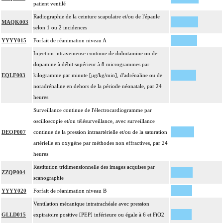
patient ventilé
Radiographie de la ceinture scapulaire et/ou de l'épaule
MAQK003
selon 1 ou 2 incidences
YYYY015
Forfait de réanimation niveau A
Injection intraveineuse continue de dobutamine ou de
dopamine à débit supérieur à 8 microgrammes par
EQLF003
kilogramme par minute [µg/kg/min], d'adrénaline ou de
noradrénaline en dehors de la période néonatale, par 24
heures
Surveillance continue de l'électrocardiogramme par
oscilloscopie et/ou télésurveillance, avec surveillance
DEQP007
continue de la pression intraartérielle et/ou de la saturation
artérielle en oxygène par méthodes non effractives, par 24
heures
Restitution tridimensionnelle des images acquises par
ZZQP004
scanographie
YYYY020
Forfait de réanimation niveau B
Ventilation mécanique intratrachéale avec pression
GLLD015
expiratoire positive [PEP] inférieure ou égale à 6 et FiO2