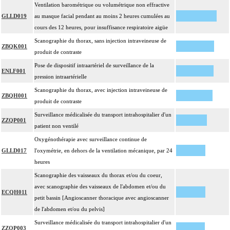
Ventilation barométrique ou volumétrique non effractive
GLLD019
au masque facial pendant au moins 2 heures cumulées au
cours des 12 heures, pour insuffisance respiratoire aigüe
Scanographie du thorax, sans injection intraveineuse de
ZBQK001
produit de contraste
Pose de dispositif intraartériel de surveillance de la
ENLF001
pression intraartérielle
Scanographie du thorax, avec injection intraveineuse de
ZBQH001
produit de contraste
Surveillance médicalisée du transport intrahospitalier d'un
ZZQP001
patient non ventilé
Oxygénothérapie avec surveillance continue de
GLLD017
l'oxymétrie, en dehors de la ventilation mécanique, par 24
heures
Scanographie des vaisseaux du thorax et/ou du coeur,
avec scanographie des vaisseaux de l'abdomen et/ou du
ECQH011
petit bassin [Angioscanner thoracique avec angioscanner
de l'abdomen et/ou du pelvis]
Surveillance médicalisée du transport intrahospitalier d'un
ZZQP003