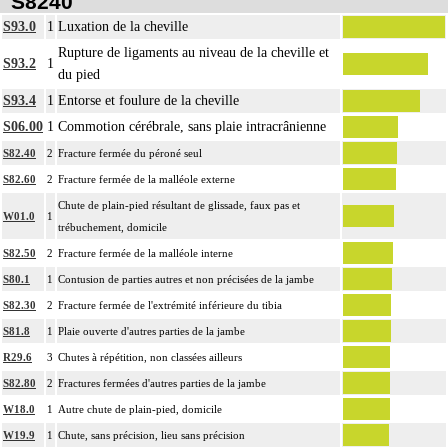
S8240
S93.0
1
Luxation de la cheville
Rupture de ligaments au niveau de la cheville et
S93.2
1
du pied
S93.4
1
Entorse et foulure de la cheville
S06.00
1
Commotion cérébrale, sans plaie intracrânienne
S82.40
2
Fracture fermée du péroné seul
S82.60
2
Fracture fermée de la malléole externe
Chute de plain-pied résultant de glissade, faux pas et
W01.0
1
trébuchement, domicile
S82.50
2
Fracture fermée de la malléole interne
S80.1
1
Contusion de parties autres et non précisées de la jambe
S82.30
2
Fracture fermée de l'extrémité inférieure du tibia
S81.8
1
Plaie ouverte d'autres parties de la jambe
R29.6
3
Chutes à répétition, non classées ailleurs
S82.80
2
Fractures fermées d'autres parties de la jambe
W18.0
1
Autre chute de plain-pied, domicile
W19.9
1
Chute, sans précision, lieu sans précision