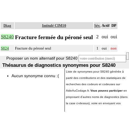
Diag
Intitulé CIM10
Sév.
Actif
DP
Fracture fermée du péroné seul
S8240
2
oui
oui
S824
Fracture du péroné seul
1
oui
non
Proposer un nom alternatif pour S8240
Thésaurus de diagnostics synonymes pour S8240
Liste de synonymes pour S8240 générée à
Aucun synonyme connu :(
partir des contributions et des statistiques de
recherches des codeurs et codeuses sur
AideAuCodage.fr.
Vous pouvez participer
en
proposant d'autres noms de diagnostics (dans
la case ci-dessus), voire en envoyant vos