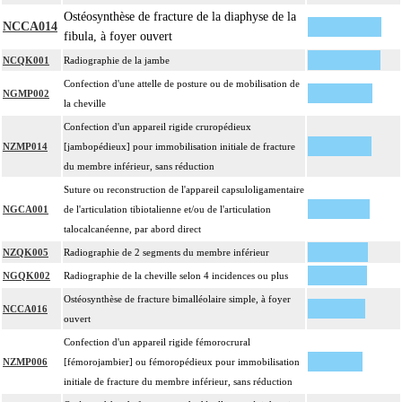
Ostéosynthèse de fracture de la diaphyse de la
NCCA014
fibula, à foyer ouvert
NCQK001
Radiographie de la jambe
Confection d'une attelle de posture ou de mobilisation de
NGMP002
la cheville
Confection d'un appareil rigide cruropédieux
NZMP014
[jambopédieux] pour immobilisation initiale de fracture
du membre inférieur, sans réduction
Suture ou reconstruction de l'appareil capsuloligamentaire
NGCA001
de l'articulation tibiotalienne et/ou de l'articulation
talocalcanéenne, par abord direct
NZQK005
Radiographie de 2 segments du membre inférieur
NGQK002
Radiographie de la cheville selon 4 incidences ou plus
Ostéosynthèse de fracture bimalléolaire simple, à foyer
NCCA016
ouvert
Confection d'un appareil rigide fémorocrural
NZMP006
[fémorojambier] ou fémoropédieux pour immobilisation
initiale de fracture du membre inférieur, sans réduction