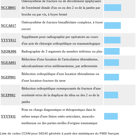
Ostéosynthèse de fracture ou de décollement épiphysaire
NCCB005
de l'extrémité distale d'un os ou des 2 os de la jambe par
broche ou par vis, à foyer fermé
Ostéosynthèse de fracture bimalléolaire complexe, à foyer
NCCA017
ouvert
Supplément pour radiographie per opératoire au cours
YYYY012
d'un acte de chirurgie orthopédique ou traumatologique
NZQK006
Radiographie de 3 segments du membre inférieur ou plus
Réduction d'une luxation de l'articulation tibiotalienne,
NGEA001
talocalcanéenne et/ou médiotarsienne, par arthrotomie
Réduction orthopédique d'une luxation tibiotalienne ou
NGEP001
d'une luxation-fracture du tarse
Réduction orthopédique extemporanée de fracture d'une
NCEP002
extrémité et/ou de la diaphyse du tibia ou des 2 os de la
jambe
Prise en charge diagnostique et thérapeutique dans le
YYYY011
même temps d'une lésion ostéo-articulaire, musculo-
tendineuse ou des parties molles d'origine traumatique
Liste de codes CCAM pour S8240 générée à partir des statistiques du PMSI français