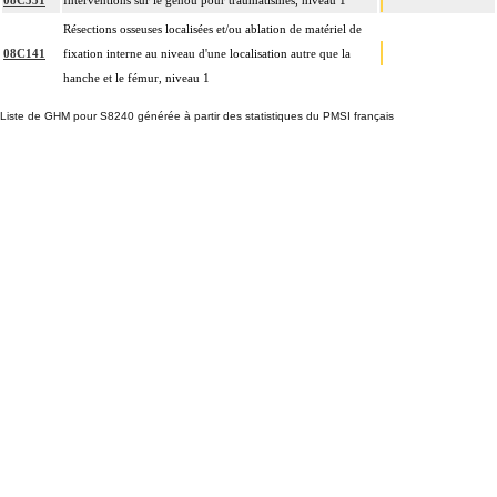
08C531
Interventions sur le genou pour traumatismes, niveau 1
Résections osseuses localisées et/ou ablation de matériel de
08C141
fixation interne au niveau d'une localisation autre que la
hanche et le fémur, niveau 1
Liste de GHM pour S8240 générée à partir des statistiques du PMSI français