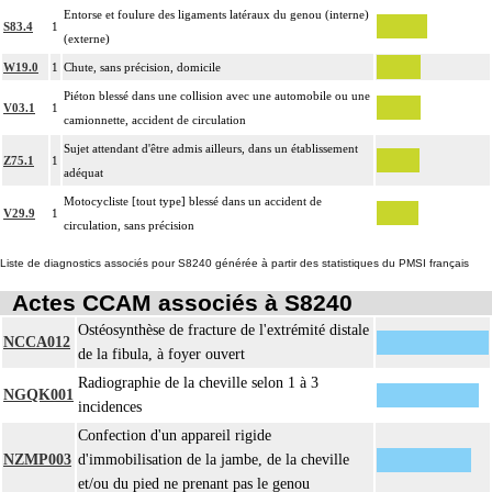
Entorse et foulure des ligaments latéraux du genou (interne)
S83.4
1
(externe)
W19.0
1
Chute, sans précision, domicile
Piéton blessé dans une collision avec une automobile ou une
V03.1
1
camionnette, accident de circulation
Sujet attendant d'être admis ailleurs, dans un établissement
Z75.1
1
adéquat
Motocycliste [tout type] blessé dans un accident de
V29.9
1
circulation, sans précision
Liste de diagnostics associés pour S8240 générée à partir des statistiques du PMSI français
Actes CCAM associés à S8240
Ostéosynthèse de fracture de l'extrémité distale
NCCA012
de la fibula, à foyer ouvert
Radiographie de la cheville selon 1 à 3
NGQK001
incidences
Confection d'un appareil rigide
NZMP003
d'immobilisation de la jambe, de la cheville
et/ou du pied ne prenant pas le genou