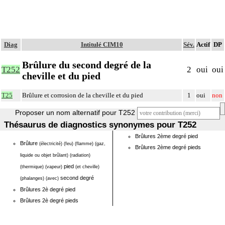
Diag
Intitulé CIM10
Sév.
Actif
DP
Brûlure du second degré de la
T252
2
oui
oui
cheville et du pied
T25
Brûlure et corrosion de la cheville et du pied
1
oui
non
Proposer un nom alternatif pour T252
Thésaurus de diagnostics synonymes pour T252
Brûlures 2ème degré pied
Brûlure
(électricité)
(feu)
(flamme)
(gaz,
Brûlures 2ème degré pieds
liquide ou objet brûlant)
(radiation)
pied
(thermique)
(vapeur)
(et cheville)
second degré
(phalanges)
(avec)
Brûlures 2è degré pied
Brûlures 2è degré pieds