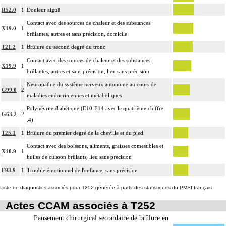
R52.0
1
Douleur aiguë
Contact avec des sources de chaleur et des substances
X19.0
1
brûlantes, autres et sans précision, domicile
T21.2
1
Brûlure du second degré du tronc
Contact avec des sources de chaleur et des substances
X19.9
1
brûlantes, autres et sans précision, lieu sans précision
Neuropathie du système nerveux autonome au cours de
G99.0
2
maladies endocriniennes et métaboliques
Polynévrite diabétique (E10-E14 avec le quatrième chiffre
G63.2
2
.4)
T25.1
1
Brûlure du premier degré de la cheville et du pied
Contact avec des boissons, aliments, graisses comestibles et
X10.9
1
huiles de cuisson brûlants, lieu sans précision
F93.9
1
Trouble émotionnel de l'enfance, sans précision
Liste de diagnostics associés pour T252 générée à partir des statistiques du PMSI français
Actes CCAM associés à T252
Pansement chirurgical secondaire de brûlure en