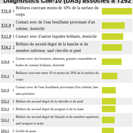
Diagnostics CIM-10 (DAS) associés à T252
Brûlures couvrant moins de 10% de la surface du
T31.0
1
corps
Contact avec de l'eau bouillante provenant d'un
X11.0
1
robinet, domicile
X12.0
1
Contact avec d'autres liquides brûlants, domicile
Brûlure du second degré de la hanche et du
T24.2
2
membre inférieur, sauf cheville et pied
Contact avec des boissons, aliments, graisses comestibles et
X10.0
1
huiles de cuisson brûlants, domicile
Brûlures couvrant entre 10 et moins de 20% de la surface du
T31.1
1
corps
Contact avec de l'eau bouillante provenant d'un robinet, lieu
X11.9
1
sans précision
T25.2
2
Brûlure du second degré de la cheville et du pied
T23.2
1
Brûlure du second degré du poignet et de la main
Brûlure du second degré de l'épaule et du membre supérieur,
T22.2
1
sauf poignet et main
Z94.5
3
Greffe de peau