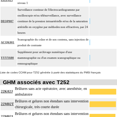
ZZLP025
niveau 1
Surveillance continue de l'électrocardiogramme par
oscilloscopie et/ou télésurveillance, avec surveillance
DEQP007
continue de la pression intraartérielle et/ou de la saturation
artérielle en oxygène par méthodes non effractives, par 24
heures
Scanographie du crâne et de son contenu, sans injection de
ACQK001
produit de contraste
Supplément pour archivage numérique d'une
YYYY600
mammographie ou d'un examen scanographique ou
remnographique
Liste de codes CCAM pour T252 générée à partir des statistiques du PMSI français
GHM associés avec T252
Brûlures sans acte opératoire, avec anesthésie, en
22K02J
ambulatoire
Brûlures et gelures non étendues sans intervention
22M02T
chirurgicale, très courte durée
Brûlures et gelures non étendues sans intervention
22M021