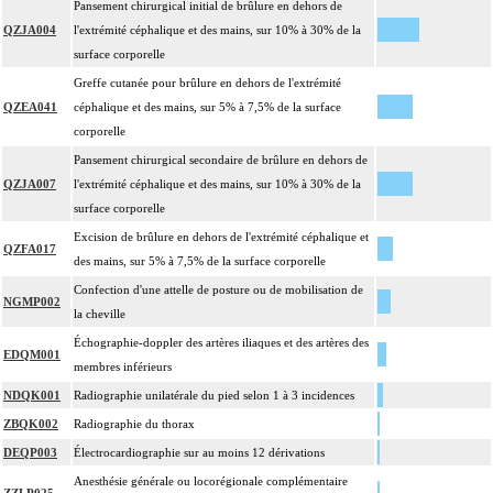
Pansement chirurgical initial de brûlure en dehors de
QZJA004
l'extrémité céphalique et des mains, sur 10% à 30% de la
surface corporelle
Greffe cutanée pour brûlure en dehors de l'extrémité
QZEA041
céphalique et des mains, sur 5% à 7,5% de la surface
corporelle
Pansement chirurgical secondaire de brûlure en dehors de
QZJA007
l'extrémité céphalique et des mains, sur 10% à 30% de la
surface corporelle
Excision de brûlure en dehors de l'extrémité céphalique et
QZFA017
des mains, sur 5% à 7,5% de la surface corporelle
Confection d'une attelle de posture ou de mobilisation de
NGMP002
la cheville
Échographie-doppler des artères iliaques et des artères des
EDQM001
membres inférieurs
NDQK001
Radiographie unilatérale du pied selon 1 à 3 incidences
ZBQK002
Radiographie du thorax
DEQP003
Électrocardiographie sur au moins 12 dérivations
Anesthésie générale ou locorégionale complémentaire