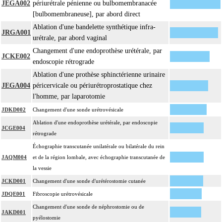
JEGA002
périurétrale pénienne ou bulbomembranacée
[bulbomembraneuse], par abord direct
Ablation d'une bandelette synthétique infra-
JRGA001
urétrale, par abord vaginal
Changement d'une endoprothèse urétérale, par
JCKE002
endoscopie rétrograde
Ablation d'une prothèse sphinctérienne urinaire
JEGA004
péricervicale ou périurétroprostatique chez
l'homme, par laparotomie
JDKD002
Changement d'une sonde urétrovésicale
Ablation d'une endoprothèse urétérale, par endoscopie
JCGE004
rétrograde
Échographie transcutanée unilatérale ou bilatérale du rein
JAQM004
et de la région lombale, avec échographie transcutanée de
la vessie
JCKD001
Changement d'une sonde d'urétérostomie cutanée
JDQE001
Fibroscopie urétrovésicale
Changement d'une sonde de néphrostomie ou de
JAKD001
pyélostomie