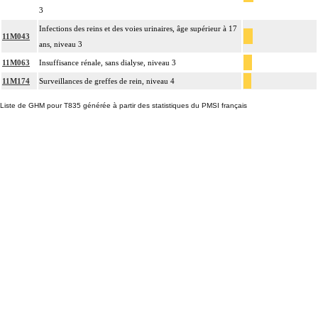
3
Infections des reins et des voies urinaires, âge supérieur à 17
11M043
ans, niveau 3
11M063
Insuffisance rénale, sans dialyse, niveau 3
11M174
Surveillances de greffes de rein, niveau 4
Liste de GHM pour T835 générée à partir des statistiques du PMSI français