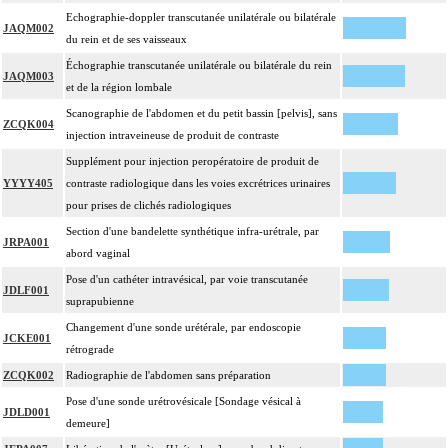
Echographie-doppler transcutanée unilatérale ou bilatérale
JAQM002
du rein et de ses vaisseaux
Échographie transcutanée unilatérale ou bilatérale du rein
JAQM003
et de la région lombale
Scanographie de l'abdomen et du petit bassin [pelvis], sans
ZCQK004
injection intraveineuse de produit de contraste
Supplément pour injection peropératoire de produit de
YYYY405
contraste radiologique dans les voies excrétrices urinaires
pour prises de clichés radiologiques
Section d'une bandelette synthétique infra-urétrale, par
JRPA001
abord vaginal
Pose d'un cathéter intravésical, par voie transcutanée
JDLF001
suprapubienne
Changement d'une sonde urétérale, par endoscopie
JCKE001
rétrograde
ZCQK002
Radiographie de l'abdomen sans préparation
Pose d'une sonde urétrovésicale [Sondage vésical à
JDLD001
demeure]