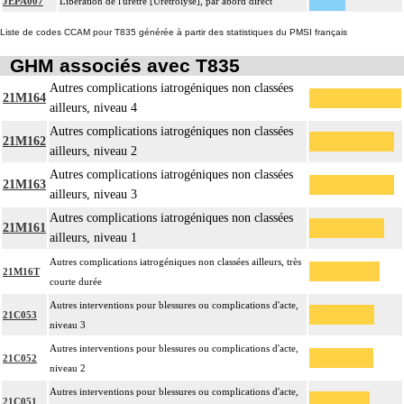
JEPA007
Libération de l'urètre [Urétrolyse], par abord direct
Liste de codes CCAM pour T835 générée à partir des statistiques du PMSI français
GHM associés avec T835
Autres complications iatrogéniques non classées
21M164
ailleurs, niveau 4
Autres complications iatrogéniques non classées
21M162
ailleurs, niveau 2
Autres complications iatrogéniques non classées
21M163
ailleurs, niveau 3
Autres complications iatrogéniques non classées
21M161
ailleurs, niveau 1
Autres complications iatrogéniques non classées ailleurs, très
21M16T
courte durée
Autres interventions pour blessures ou complications d'acte,
21C053
niveau 3
Autres interventions pour blessures ou complications d'acte,
21C052
niveau 2
Autres interventions pour blessures ou complications d'acte,
21C051