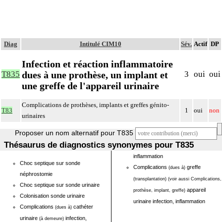
Diag
Intitulé CIM10
Sév.
Actif
DP
Infection et réaction inflammatoire
dues à une prothèse, un implant et
T835
3
oui
oui
une greffe de l'appareil urinaire
Complications de prothèses, implants et greffes génito-
T83
1
oui
non
urinaires
Proposer un nom alternatif pour T835
Thésaurus de diagnostics synonymes pour T835
inflammation
Choc septique sur sonde
Complications
greffe
(dues à)
néphrostomie
(transplantation)
(voir aussi Complications,
Choc septique sur sonde urinaire
appareil
prothèse, implant, greffe)
Colonisation sonde urinaire
urinaire infection, inflammation
Complications
cathéter
(dues à)
urinaire
infection,
(à demeure)