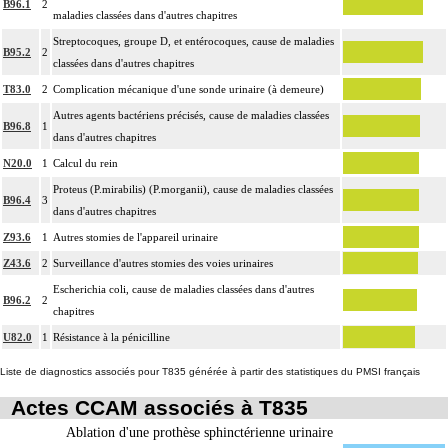
B96.1
2
maladies classées dans d'autres chapitres
Streptocoques, groupe D, et entérocoques, cause de maladies
B95.2
2
classées dans d'autres chapitres
T83.0
2
Complication mécanique d'une sonde urinaire (à demeure)
Autres agents bactériens précisés, cause de maladies classées
B96.8
1
dans d'autres chapitres
N20.0
1
Calcul du rein
Proteus (P.mirabilis) (P.morganii), cause de maladies classées
B96.4
3
dans d'autres chapitres
Z93.6
1
Autres stomies de l'appareil urinaire
Z43.6
2
Surveillance d'autres stomies des voies urinaires
Escherichia coli, cause de maladies classées dans d'autres
B96.2
2
chapitres
U82.0
1
Résistance à la pénicilline
Liste de diagnostics associés pour T835 générée à partir des statistiques du PMSI français
Actes CCAM associés à T835
Ablation d'une prothèse sphinctérienne urinaire