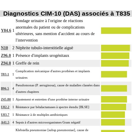
Diagnostics CIM-10 (DAS) associés à T835
Sondage urinaire à l'origine de réactions
anormales du patient ou de complications
Y84.6
1
ultérieures, sans mention d'accident au cours de
l'intervention
N10
2
Néphrite tubulo-interstitielle aiguë
Z96.0
1
Présence d'implants urogénitaux
Z94.0
1
Greffe de rein
Complication mécanique d'autres prothèses et implants
T83.1
1
urinaires
Pseudomonas (P. aeruginosa), cause de maladies classées dans
B96.5
4
d'autres chapitres
Z45.80
1
Ajustement et entretien d'une prothèse interne urinaire
U82.2
1
Résistance par bétalactamases à spectre étendu [BLSE]
U83.7
1
Résistance à de multiples antibiotiques
A41.5
4
Sepsis à d'autres microorganismes Gram négatif
Klebsiella pneumoniae [subsp.pneumoniae], cause de