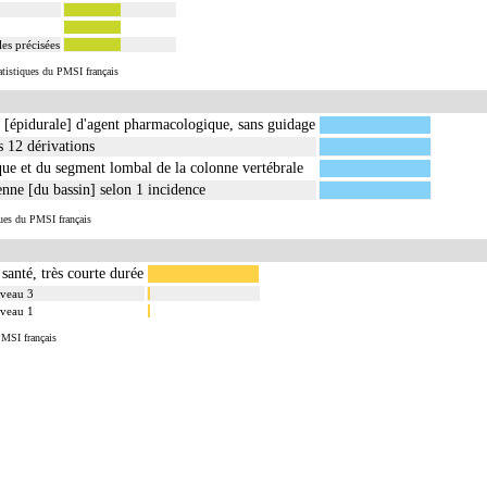
es précisées
tatistiques du PMSI français
e [épidurale] d'agent pharmacologique, sans guidage
s 12 dérivations
ue et du segment lombal de la colonne vertébrale
enne [du bassin] selon 1 incidence
ues du PMSI français
 santé, très courte durée
niveau 3
niveau 1
PMSI français