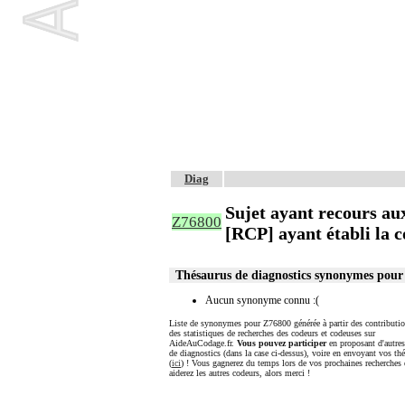
Diag
Sujet ayant recours aux
Z76800
[RCP] ayant établi la c
Thésaurus de diagnostics synonymes pou
Aucun synonyme connu :(
Liste de synonymes pour Z76800 générée à partir des contributio
des statistiques de recherches des codeurs et codeuses sur
AideAuCodage.fr.
Vous pouvez participer
en proposant d'autre
de diagnostics (dans la case ci-dessus), voire en envoyant vos th
(
ici
) ! Vous gagnerez du temps lors de vos prochaines recherches 
aiderez les autres codeurs, alors merci !