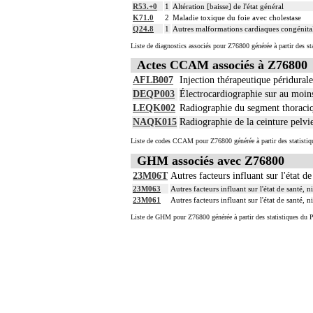
R53.+0
1
Altération [baisse] de l'état général
K71.0
2
Maladie toxique du foie avec cholestase
Q24.8
1
Autres malformations cardiaques congénital
Liste de diagnostics associés pour Z76800 générée à partir des s
Actes CCAM associés à Z76800
AFLB007
Injection thérapeutique péridural
DEQP003
Électrocardiographie sur au moin
LEQK002
Radiographie du segment thoraciq
NAQK015
Radiographie de la ceinture pelvi
Liste de codes CCAM pour Z76800 générée à partir des statistiq
GHM associés avec Z76800
23M06T
Autres facteurs influant sur l'état de
23M063
Autres facteurs influant sur l'état de santé, 
23M061
Autres facteurs influant sur l'état de santé, 
Liste de GHM pour Z76800 générée à partir des statistiques du 