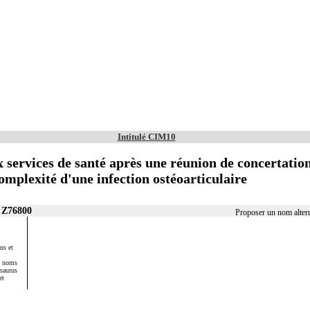
Intitulé CIM10
 services de santé après une réunion de concertation
omplexité d'une infection ostéoarticulaire
r Z76800
Proposer un nom alter
ns et
s noms
ésaurus
et