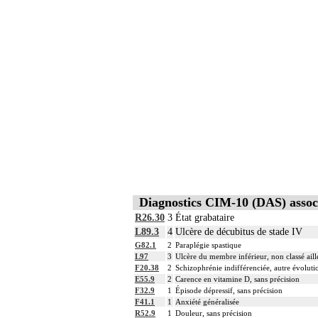
Diagnostics CIM-10 (DAS) assoc
R26.30
3
État grabataire
L89.3
4
Ulcère de décubitus de stade IV
G82.1
2
Paraplégie spastique
L97
3
Ulcère du membre inférieur, non classé aill
F20.38
2
Schizophrénie indifférenciée, autre évoluti
E55.9
2
Carence en vitamine D, sans précision
F32.9
1
Épisode dépressif, sans précision
F41.1
1
Anxiété généralisée
R52.9
1
Douleur, sans précision