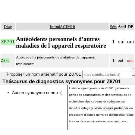
Diag
Intitulé CIM10
Sév.
Actif
DP
Antécédents personnels d'autres
Z8701
1
oui
oui
maladies de l'appareil respiratoire
Antécédents personnels de maladies de l'appareil
Z870
1
oui
non
respiratoire
Proposer un nom alternatif pour Z8701
Thésaurus de diagnostics synonymes pour Z8701
Liste de synonymes pour Z8701 générée à
Aucun synonyme connu :(
partir des contributions et des statistiques de
recherches des codeurs et codeuses sur
AideAuCodage.fr.
Vous pouvez participer
en
proposant d'autres noms de diagnostics (dans
la case ci-dessus), voire en envoyant vos