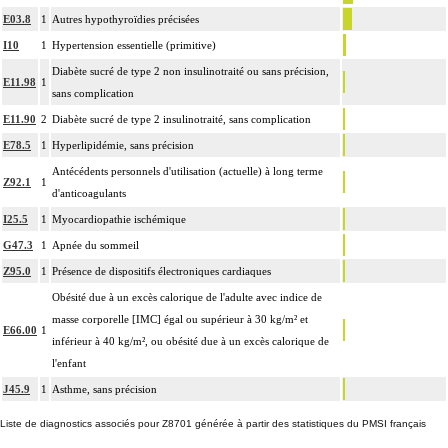
E03.8
1
Autres hypothyroïdies précisées
I10
1
Hypertension essentielle (primitive)
Diabète sucré de type 2 non insulinotraité ou sans précision,
E11.98
1
sans complication
E11.90
2
Diabète sucré de type 2 insulinotraité, sans complication
E78.5
1
Hyperlipidémie, sans précision
Antécédents personnels d'utilisation (actuelle) à long terme
Z92.1
1
d'anticoagulants
I25.5
1
Myocardiopathie ischémique
G47.3
1
Apnée du sommeil
Z95.0
1
Présence de dispositifs électroniques cardiaques
Obésité due à un excès calorique de l'adulte avec indice de
masse corporelle [IMC] égal ou supérieur à 30 kg/m² et
E66.00
1
inférieur à 40 kg/m², ou obésité due à un excès calorique de
l'enfant
J45.9
1
Asthme, sans précision
Liste de diagnostics associés pour Z8701 générée à partir des statistiques du PMSI français