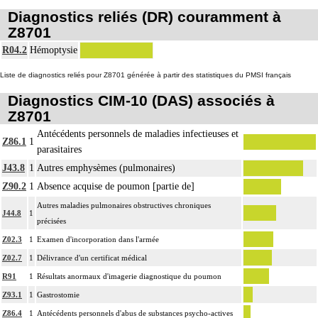
Diagnostics reliés (DR) couramment à
Z8701
R04.2
Hémoptysie
Liste de diagnostics reliés pour Z8701 générée à partir des statistiques du PMSI français
Diagnostics CIM-10 (DAS) associés à
Z8701
Antécédents personnels de maladies infectieuses et
Z86.1
1
parasitaires
J43.8
1
Autres emphysèmes (pulmonaires)
Z90.2
1
Absence acquise de poumon [partie de]
Autres maladies pulmonaires obstructives chroniques
J44.8
1
précisées
Z02.3
1
Examen d'incorporation dans l'armée
Z02.7
1
Délivrance d'un certificat médical
R91
1
Résultats anormaux d'imagerie diagnostique du poumon
Z93.1
1
Gastrostomie
Z86.4
1
Antécédents personnels d'abus de substances psycho-actives