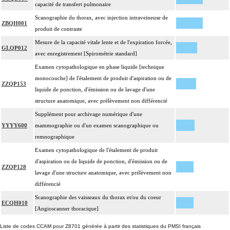
capacité de transfert pulmonaire
Scanographie du thorax, avec injection intraveineuse de
ZBQH001
produit de contraste
Mesure de la capacité vitale lente et de l'expiration forcée,
GLQP012
avec enregistrement [Spirométrie standard]
Examen cytopathologique en phase liquide [technique
monocouche] de l'étalement de produit d'aspiration ou de
ZZQP153
liquide de ponction, d'émission ou de lavage d'une
structure anatomique, avec prélèvement non différencié
Supplément pour archivage numérique d'une
YYYY600
mammographie ou d'un examen scanographique ou
remnographique
Examen cytopathologique de l'étalement de produit
d'aspiration ou de liquide de ponction, d'émission ou de
ZZQP128
lavage d'une structure anatomique, avec prélèvement non
différencié
Scanographie des vaisseaux du thorax et/ou du coeur
ECQH010
[Angioscanner thoracique]
Liste de codes CCAM pour Z8701 générée à partir des statistiques du PMSI français