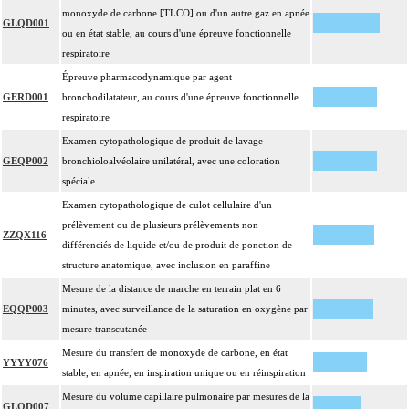
monoxyde de carbone [TLCO] ou d'un autre gaz en apnée
GLQD001
ou en état stable, au cours d'une épreuve fonctionnelle
respiratoire
Épreuve pharmacodynamique par agent
GERD001
bronchodilatateur, au cours d'une épreuve fonctionnelle
respiratoire
Examen cytopathologique de produit de lavage
GEQP002
bronchioloalvéolaire unilatéral, avec une coloration
spéciale
Examen cytopathologique de culot cellulaire d'un
prélèvement ou de plusieurs prélèvements non
ZZQX116
différenciés de liquide et/ou de produit de ponction de
structure anatomique, avec inclusion en paraffine
Mesure de la distance de marche en terrain plat en 6
EQQP003
minutes, avec surveillance de la saturation en oxygène par
mesure transcutanée
Mesure du transfert de monoxyde de carbone, en état
YYYY076
stable, en apnée, en inspiration unique ou en réinspiration
Mesure du volume capillaire pulmonaire par mesures de la
GLQD007