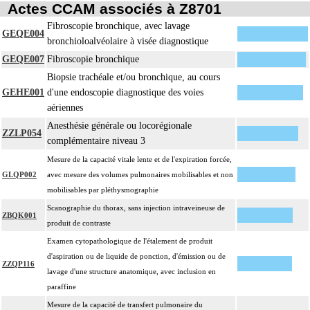
Actes CCAM associés à Z8701
Fibroscopie bronchique, avec lavage
GEQE004
bronchioloalvéolaire à visée diagnostique
GEQE007
Fibroscopie bronchique
Biopsie trachéale et/ou bronchique, au cours
GEHE001
d'une endoscopie diagnostique des voies
aériennes
Anesthésie générale ou locorégionale
ZZLP054
complémentaire niveau 3
Mesure de la capacité vitale lente et de l'expiration forcée,
GLQP002
avec mesure des volumes pulmonaires mobilisables et non
mobilisables par pléthysmographie
Scanographie du thorax, sans injection intraveineuse de
ZBQK001
produit de contraste
Examen cytopathologique de l'étalement de produit
d'aspiration ou de liquide de ponction, d'émission ou de
ZZQP116
lavage d'une structure anatomique, avec inclusion en
paraffine
Mesure de la capacité de transfert pulmonaire du