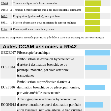
C34.0
1
Tumeur maligne de la bronche souche
D68.3
2
Troubles hémorragiques dus à des anticoagulants circulants
J43.9
1
Emphysème (pulmonaire), sans précision
Z03.1
1
Mise en observation pour suspicion de tumeur maligne
J17.2
3
Pneumopathie au cours de mycoses
Liste de diagnostics associés pour R042 générée à partir des statistiques du PMSI français
Actes CCAM associés à R042
GEQE007
Fibroscopie bronchique
Embolisation sélective ou hypersélective
d'artère à destination bronchique ou
ECSF004
pleuropulmonaire, par voie artérielle
transcutanée
Embolisation suprasélective d'artère à
ECSF006
destination bronchique ou pleuropulmonaire,
par voie artérielle transcutanée
Artériographie sélective ou hypersélective
ECQH015
d'artère intrathoracique à destination pariétale
et/ou viscérale, par voie artérielle transcutanée