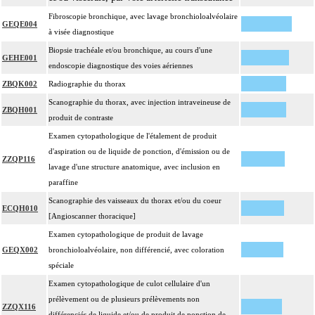
Fibroscopie bronchique, avec lavage bronchioloalvéolaire
GEQE004
à visée diagnostique
Biopsie trachéale et/ou bronchique, au cours d'une
GEHE001
endoscopie diagnostique des voies aériennes
ZBQK002
Radiographie du thorax
Scanographie du thorax, avec injection intraveineuse de
ZBQH001
produit de contraste
Examen cytopathologique de l'étalement de produit
d'aspiration ou de liquide de ponction, d'émission ou de
ZZQP116
lavage d'une structure anatomique, avec inclusion en
paraffine
Scanographie des vaisseaux du thorax et/ou du coeur
ECQH010
[Angioscanner thoracique]
Examen cytopathologique de produit de lavage
GEQX002
bronchioloalvéolaire, non différencié, avec coloration
spéciale
Examen cytopathologique de culot cellulaire d'un
prélèvement ou de plusieurs prélèvements non
ZZQX116
différenciés de liquide et/ou de produit de ponction de