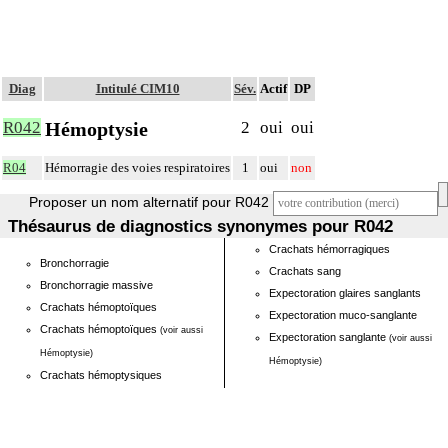
Diag
Intitulé CIM10
Sév.
Actif
DP
Hémoptysie
R042
2
oui
oui
R04
Hémorragie des voies respiratoires
1
oui
non
Proposer un nom alternatif pour R042
Thésaurus de diagnostics synonymes pour R042
Crachats hémorragiques
Bronchorragie
Crachats sang
Bronchorragie massive
Expectoration glaires sanglants
Crachats hémoptoïques
Expectoration muco-sanglante
Crachats hémoptoïques
(voir aussi
Expectoration sanglante
(voir aussi
Hémoptysie)
Hémoptysie)
Crachats hémoptysiques