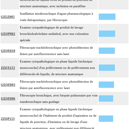
structure anatomique, avec inclusion en paraffine
Instillation intrabronchique d'agent pharmacologique à
GELE005
visée thérapeutique, par fibroscopie
Examen cytopathologique de produit de lavage
GEQP002
bronchioloalvéolaire unilatéral, avec une coloration
spéciale
Fibroscopie trachéobronchique avec photodétection de
GEQE010
lésion par autofluorescence sans laser
Examen cytopathologique en phase liquide [technique
ZZQX153
monocouche] d'un prélèvement ou de prélèvements non
différenciés de liquide, de structure anatomique
Fibroscopie trachéobronchique avec photodétection de
GEQE003
lésion par autofluorescence avec laser
Fibroscopie bronchique, avec biopsie pulmonaire par voie
GEQE006
transbronchique sans guidage
Examen cytopathologique en phase liquide [technique
monocouche] de l'étalement de produit d'aspiration ou de
ZZQP153
liquide de ponction, d'émission ou de lavage d'une
structure anatomique, avec prélèvement non différencié