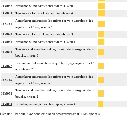
04M082
Bronchopneumopathies chroniques, niveau 2
04M094
Tumeurs de l'appareil respiratoire, niveau 4
Actes thérapeutiques sur les artères par voie vasculaire, âge
05K254
supérieur à 17 ans, niveau 4
04M093
Tumeurs de l'appareil respiratoire, niveau 3
04M081
Bronchopneumopathies chroniques, niveau 1
Tumeurs malignes des oreilles, du nez, de la gorge ou de la
03M073
bouche, niveau 3
Infections et inflammations respiratoires, âge supérieur à 17
04M072
ans, niveau 2
Actes thérapeutiques sur les artères par voie vasculaire, âge
05K253
supérieur à 17 ans, niveau 3
Tumeurs malignes des oreilles, du nez, de la gorge ou de la
03M072
bouche, niveau 2
04M084
Bronchopneumopathies chroniques, niveau 4
Liste de GHM pour R042 générée à partir des statistiques du PMSI français