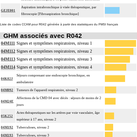
Aspiration intrabronchique à visée thérapeutique, par
GEJE001
fibroscopie [Fibroaspiration bronchique]
Liste de codes CCAM pour R042 générée à partir des statistiques du PMSI français
GHM associés avec R042
04M111
Signes et symptômes respiratoires, niveau 1
04M112
Signes et symptômes respiratoires, niveau 2
04M113
Signes et symptômes respiratoires, niveau 3
04M114
Signes et symptômes respiratoires, niveau 4
Séjours comprenant une endoscopie bronchique, en
04K02J
ambulatoire
04M092
Tumeurs de l'appareil respiratoire, niveau 2
Affections de la CMD 04 avec décès : séjours de moins de 2
04M24E
jours
Actes thérapeutiques sur les artères par voie vasculaire, âge
05K252
supérieur à 17 ans, niveau 2
04M192
Tuberculoses, niveau 2
04M193
Tuberculoses, niveau 3