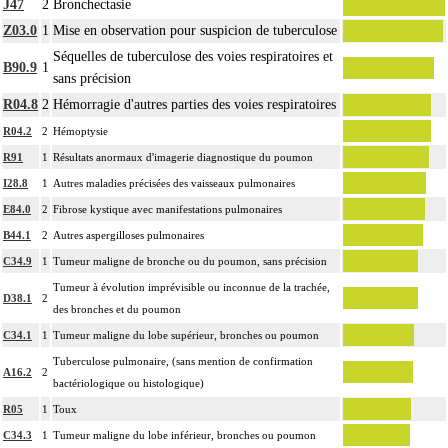
J47
2
Bronchectasie
Z03.0
1
Mise en observation pour suspicion de tuberculose
Séquelles de tuberculose des voies respiratoires et
B90.9
1
sans précision
R04.8
2
Hémorragie d'autres parties des voies respiratoires
R04.2
2
Hémoptysie
R91
1
Résultats anormaux d'imagerie diagnostique du poumon
I28.8
1
Autres maladies précisées des vaisseaux pulmonaires
E84.0
2
Fibrose kystique avec manifestations pulmonaires
B44.1
2
Autres aspergilloses pulmonaires
C34.9
1
Tumeur maligne de bronche ou du poumon, sans précision
Tumeur à évolution imprévisible ou inconnue de la trachée,
D38.1
2
des bronches et du poumon
C34.1
1
Tumeur maligne du lobe supérieur, bronches ou poumon
Tuberculose pulmonaire, (sans mention de confirmation
A16.2
2
bactériologique ou histologique)
R05
1
Toux
C34.3
1
Tumeur maligne du lobe inférieur, bronches ou poumon