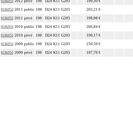
01K05J
2012
privé
198
D24
K11
G205
199,30 €
01K05J
2011
public
198
D24
K11
G205
265,21 €
01K05J
2011
privé
198
D24
K11
G205
198,98 €
01K05J
2010
public
198
D24
K11
G205
266,84 €
01K05J
2010
privé
198
D24
K11
G205
199,17 €
01K05J
2009
public
198
D24
K11
G205
259,59 €
01K05J
2009
privé
198
D24
K11
G205
197,78 €