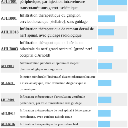
AJLF001
périphérique, par injection intraveineuse
transcutanée sous garrot ischémique
Infiltration thérapeutique du ganglion
AJLB001
cervicothoracique [stellaire], sans guidage
Infiltration thérapeutique de rameau dorsal de
AHLH018
nerf spinal, avec guidage radiologique
Infiltration thérapeutique unilatérale ou
AHLB003
bilatérale du nerf grand occipital [grand nerf
occipital d'Arnold]
Administration péridurale [épidurale] d'agent
AFLB017
pharmacologique au long cours
Injection péridurale [épidurale] d'agent pharmacologique
AGLB001
à visée antalgique, avec évaluation diagnostique et
pronostique
Infiltration thérapeutique d'articulation vertébrale
LHLB001
postérieure, par voie transcutanée sans guidage
Infiltration thérapeutique de nerf spinal à l'émergence
AHLH014
rachidienne, avec guidage radiologique
AHLB016
Infiltration thérapeutique du plexus brachial