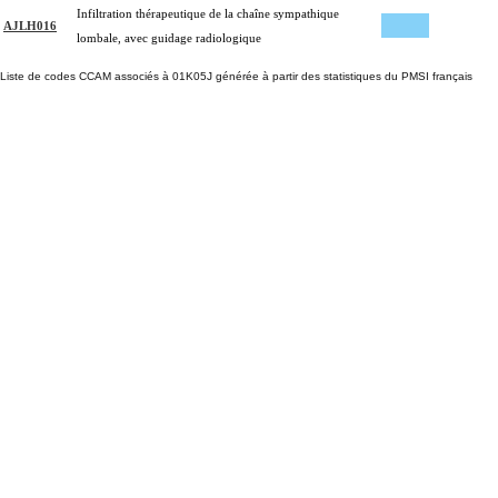
Infiltration thérapeutique de la chaîne sympathique
AJLH016
lombale, avec guidage radiologique
Liste de codes CCAM associés à 01K05J générée à partir des statistiques du PMSI français