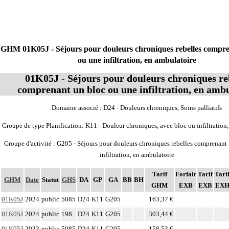
GHM 01K05J - Séjours pour douleurs chroniques rebelles compre
ou une infiltration, en ambulatoire
01K05J - Séjours pour douleurs chroniques re
comprenant un bloc ou une infiltration, en amb
Domaine associé : D24 - Douleurs chroniques, Soins palliatifs
Groupe de type Planification: K11 - Douleur chroniques, avec bloc ou infiltration
Groupe d'activité : G205 - Séjours pour douleurs chroniques rebelles comprenant
infiltration, en ambulatoire
Tarif
Forfait
Tarif
Tari
GHM
Date
Statut
GHS
DA
GP
GA
BB
BH
GHM
EXB
EXB
EX
01K05J
2024
public
5085
D24
K11
G205
163,37 €
01K05J
2024
public
198
D24
K11
G205
303,44 €
01K05J
2023
public
5085
D24
K11
G205
158,53 €