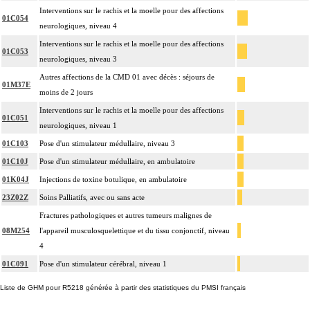
Interventions sur le rachis et la moelle pour des affections
01C054
neurologiques, niveau 4
Interventions sur le rachis et la moelle pour des affections
01C053
neurologiques, niveau 3
Autres affections de la CMD 01 avec décès : séjours de
01M37E
moins de 2 jours
Interventions sur le rachis et la moelle pour des affections
01C051
neurologiques, niveau 1
01C103
Pose d'un stimulateur médullaire, niveau 3
01C10J
Pose d'un stimulateur médullaire, en ambulatoire
01K04J
Injections de toxine botulique, en ambulatoire
23Z02Z
Soins Palliatifs, avec ou sans acte
Fractures pathologiques et autres tumeurs malignes de
08M254
l'appareil musculosquelettique et du tissu conjonctif, niveau
4
01C091
Pose d'un stimulateur cérébral, niveau 1
Liste de GHM pour R5218 générée à partir des statistiques du PMSI français