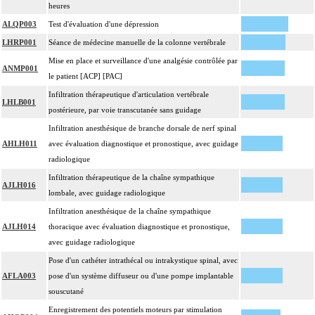
heures
ALQP003
Test d'évaluation d'une dépression
LHRP001
Séance de médecine manuelle de la colonne vertébrale
Mise en place et surveillance d'une analgésie contrôlée par
ANMP001
le patient [ACP] [PAC]
Infiltration thérapeutique d'articulation vertébrale
LHLB001
postérieure, par voie transcutanée sans guidage
Infiltration anesthésique de branche dorsale de nerf spinal
AHLH011
avec évaluation diagnostique et pronostique, avec guidage
radiologique
Infiltration thérapeutique de la chaîne sympathique
AJLH016
lombale, avec guidage radiologique
Infiltration anesthésique de la chaîne sympathique
AJLH014
thoracique avec évaluation diagnostique et pronostique,
avec guidage radiologique
Pose d'un cathéter intrathécal ou intrakystique spinal, avec
AFLA003
pose d'un système diffuseur ou d'une pompe implantable
souscutané
Enregistrement des potentiels moteurs par stimulation