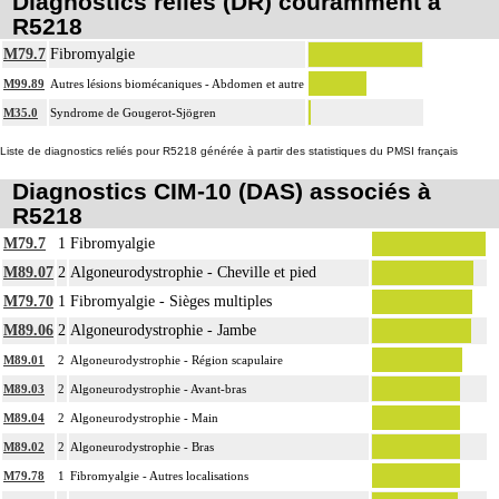
Diagnostics reliés (DR) couramment à
R5218
M79.7
Fibromyalgie
M99.89
Autres lésions biomécaniques - Abdomen et autre
M35.0
Syndrome de Gougerot-Sjögren
Liste de diagnostics reliés pour R5218 générée à partir des statistiques du PMSI français
Diagnostics CIM-10 (DAS) associés à
R5218
M79.7
1
Fibromyalgie
M89.07
2
Algoneurodystrophie - Cheville et pied
M79.70
1
Fibromyalgie - Sièges multiples
M89.06
2
Algoneurodystrophie - Jambe
M89.01
2
Algoneurodystrophie - Région scapulaire
M89.03
2
Algoneurodystrophie - Avant-bras
M89.04
2
Algoneurodystrophie - Main
M89.02
2
Algoneurodystrophie - Bras
M79.78
1
Fibromyalgie - Autres localisations