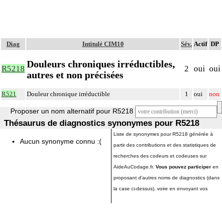
Diag
Intitulé CIM10
Sév.
Actif
DP
Douleurs chroniques irréductibles,
R5218
2
oui
oui
autres et non précisées
R521
Douleur chronique irréductible
1
oui
non
Proposer un nom alternatif pour R5218
Thésaurus de diagnostics synonymes pour R5218
Liste de synonymes pour R5218 générée à
Aucun synonyme connu :(
partir des contributions et des statistiques de
recherches des codeurs et codeuses sur
AideAuCodage.fr.
Vous pouvez participer
en
proposant d'autres noms de diagnostics (dans
la case ci-dessus), voire en envoyant vos