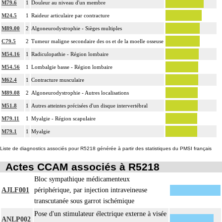
M79.6
1
Douleur au niveau d'un membre
M24.5
1
Raideur articulaire par contracture
M89.00
2
Algoneurodystrophie - Sièges multiples
C79.5
2
Tumeur maligne secondaire des os et de la moelle osseuse
M54.16
1
Radiculopathie - Région lombaire
M54.56
1
Lombalgie basse - Région lombaire
M62.4
1
Contracture musculaire
M89.08
2
Algoneurodystrophie - Autres localisations
M51.8
1
Autres atteintes précisées d'un disque intervertébral
M79.11
1
Myalgie - Région scapulaire
M79.1
1
Myalgie
Liste de diagnostics associés pour R5218 générée à partir des statistiques du PMSI français
Actes CCAM associés à R5218
Bloc sympathique médicamenteux
AJLF001
périphérique, par injection intraveineuse
transcutanée sous garrot ischémique
Pose d'un stimulateur électrique externe à visée
ANLP002