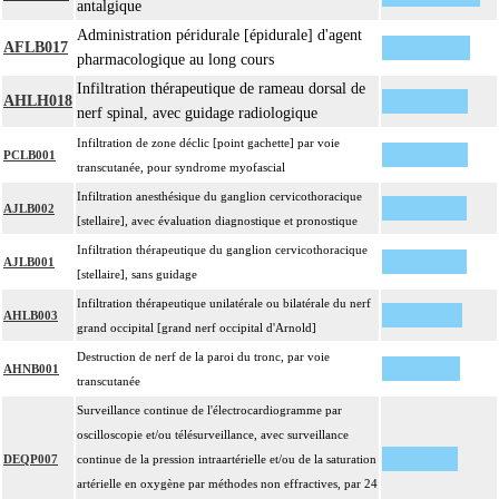
antalgique
Administration péridurale [épidurale] d'agent
AFLB017
pharmacologique au long cours
Infiltration thérapeutique de rameau dorsal de
AHLH018
nerf spinal, avec guidage radiologique
Infiltration de zone déclic [point gachette] par voie
PCLB001
transcutanée, pour syndrome myofascial
Infiltration anesthésique du ganglion cervicothoracique
AJLB002
[stellaire], avec évaluation diagnostique et pronostique
Infiltration thérapeutique du ganglion cervicothoracique
AJLB001
[stellaire], sans guidage
Infiltration thérapeutique unilatérale ou bilatérale du nerf
AHLB003
grand occipital [grand nerf occipital d'Arnold]
Destruction de nerf de la paroi du tronc, par voie
AHNB001
transcutanée
Surveillance continue de l'électrocardiogramme par
oscilloscopie et/ou télésurveillance, avec surveillance
DEQP007
continue de la pression intraartérielle et/ou de la saturation
artérielle en oxygène par méthodes non effractives, par 24