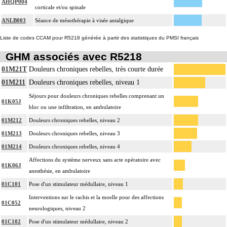
AHQP004
corticale et/ou spinale
ANLB003
Séance de mésothérapie à visée antalgique
Liste de codes CCAM pour R5218 générée à partir des statistiques du PMSI français
GHM associés avec R5218
01M21T
Douleurs chroniques rebelles, très courte durée
01M211
Douleurs chroniques rebelles, niveau 1
Séjours pour douleurs chroniques rebelles comprenant un
01K05J
bloc ou une infiltration, en ambulatoire
01M212
Douleurs chroniques rebelles, niveau 2
01M213
Douleurs chroniques rebelles, niveau 3
01M214
Douleurs chroniques rebelles, niveau 4
Affections du système nerveux sans acte opératoire avec
01K06J
anesthésie, en ambulatoire
01C101
Pose d'un stimulateur médullaire, niveau 1
Interventions sur le rachis et la moelle pour des affections
01C052
neurologiques, niveau 2
01C102
Pose d'un stimulateur médullaire, niveau 2