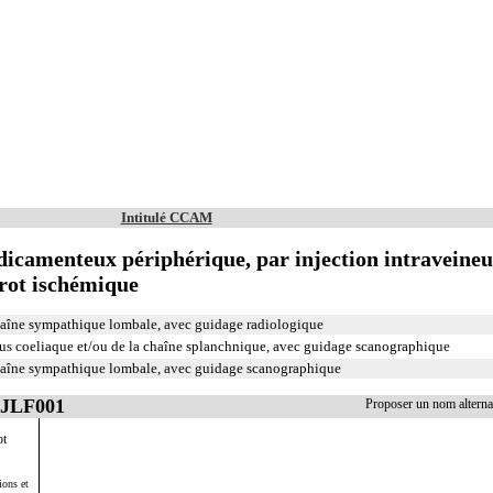
Intitulé CCAM
icamenteux périphérique, par injection intraveineu
rot ischémique
haîne sympathique lombale, avec guidage radiologique
us coeliaque et/ou de la chaîne splanchnique, avec guidage scanographique
chaîne sympathique lombale, avec guidage scanographique
AJLF001
Proposer un nom altern
ot
ions et