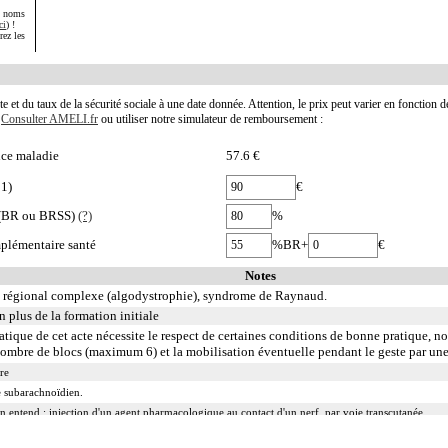
s noms
ci
) !
rez les
te et du taux de la sécurité sociale à une date donnée. Attention, le prix peut varier en fonction 
.
Consulter AMELI.fr
ou utiliser notre simulateur de remboursement :
nce maladie
57.6 €
01)
€
e (BR ou BRSS)
(?)
%
plémentaire santé
%BR+
€
Notes
 régional complexe (algodystrophie), syndrome de Raynaud.
n plus de la formation initiale
atique de cet acte nécessite le respect de certaines conditions de bonne pratique, 
nombre de blocs (maximum 6) et la mobilisation éventuelle pendant le geste par un
re
ce subarachnoïdien.
 on entend : injection d'un agent pharmacologique au contact d'un nerf, par voie transcutanée.
 on entend : injection d'un agent pharmacologique au contact d'un nerf avec pose d'un cathéter, p