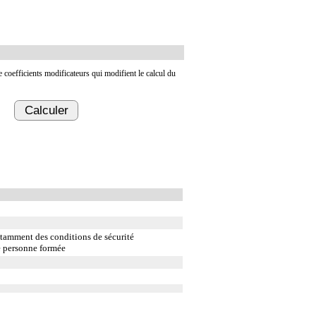
de coefficients modificateurs qui modifient le calcul du
Calculer
notamment des conditions de sécurité
e personne formée
ar voie transcutanée.