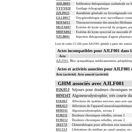
AHLB003
Infiltration thérapeutique unilatérale ou 
YYYY028
Guidage échographique
ZZLP025
Anesthésie générale ou locorégionale co
GLLD017
Oxygénothérapie avec surveillance contin
MJFA015
Ténosynovectomie des muscles fléchisseur
MGFA007
Exérèse de kyste synovial du poignet, pa
MHFA002
Exérèse de kyste synovial ou mucoïde d'u
NZLB001
Injection thérapeutique d'agent pharmaco
Liste de codes CCAM pour AJLF001 générée à partir des statist
Actes incompatibles pour AJLF001 dans
Acte
AJLF001
Bloc sympathique médicamenteux périphérique
Actes et activités associées pour AJLF00
Acte (activité)
Acte associé (activité)
GHM associés avec AJLF001
01K05J
Séjours pour douleurs chroniques re
08M34T
Algoneurodystrophie, très courte du
01K06J
Affections du système nerveux sans acte opé
08K02J
Affections de l'appareil musculosquelettiqu
08M341
Algoneurodystrophie, niveau 1
01M211
Douleurs chroniques rebelles, niveau 1
01M212
Douleurs chroniques rebelles, niveau 2
28Z17Z
Chimiothérapie pour affection non tumorale
01C15J
Libérations du médian au canal carpien, en