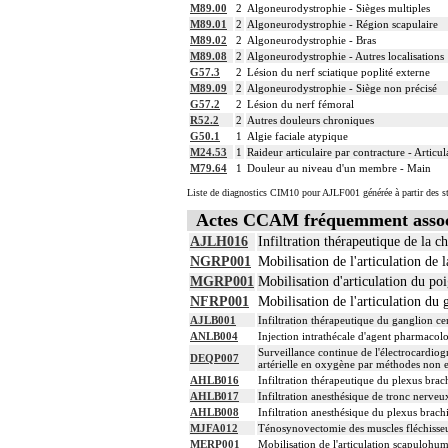
M89.00
2
Algoneurodystrophie - Sièges multiples
M89.01
2
Algoneurodystrophie - Région scapulaire
M89.02
2
Algoneurodystrophie - Bras
M89.08
2
Algoneurodystrophie - Autres localisations
G57.3
2
Lésion du nerf sciatique poplité externe
M89.09
2
Algoneurodystrophie - Siège non précisé
G57.2
2
Lésion du nerf fémoral
R52.2
2
Autres douleurs chroniques
G50.1
1
Algie faciale atypique
M24.53
1
Raideur articulaire par contracture - Articu
M79.64
1
Douleur au niveau d'un membre - Main
Liste de diagnostics CIM10 pour AJLF001 générée à partir des s
Actes CCAM fréquemment assoc
AJLH016
Infiltration thérapeutique de la 
NGRP001
Mobilisation de l'articulation de 
MGRP001
Mobilisation d'articulation du po
NFRP001
Mobilisation de l'articulation du
AJLB001
Infiltration thérapeutique du ganglion ce
ANLB004
Injection intrathécale d'agent pharmacol
Surveillance continue de l'électrocardiogr
DEQP007
artérielle en oxygène par méthodes non e
AHLB016
Infiltration thérapeutique du plexus brac
AHLB017
Infiltration anesthésique de tronc nerveu
AHLB008
Infiltration anesthésique du plexus brach
MJFA012
Ténosynovectomie des muscles fléchisseur
MERP001
Mobilisation de l'articulation scapulohum