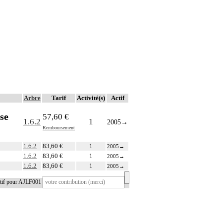
Arbre
Tarif
Activité(s)
Actif
se
57,60 €
1.6.2
1
2005
→
Remboursement
1.6.2
83,60 €
1
2005
→
1.6.2
83,60 €
1
2005
→
1.6.2
83,60 €
1
2005
→
atif pour AJLF001