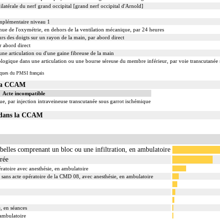
bilatérale du nerf grand occipital [grand nerf occipital d'Arnold]
mplémentaire niveau 1
ue de l'oxymétrie, en dehors de la ventilation mécanique, par 24 heures
s des doigts sur un rayon de la main, par abord direct
r abord direct
ne articulation ou d'une gaine fibreuse de la main
logique dans une articulation ou une bourse séreuse du membre inférieur, par voie transcutanée
iques du PMSI français
 la CCAM
Acte incompatible
, par injection intraveineuse transcutanée sous garrot ischémique
1 dans la CCAM
belles comprenant un bloc ou une infiltration, en ambulatoire
rée
ratoire avec anesthésie, en ambulatoire
e sans acte opératoire de la CMD 08, avec anesthésie, en ambulatoire
, en séances
 ambulatoire