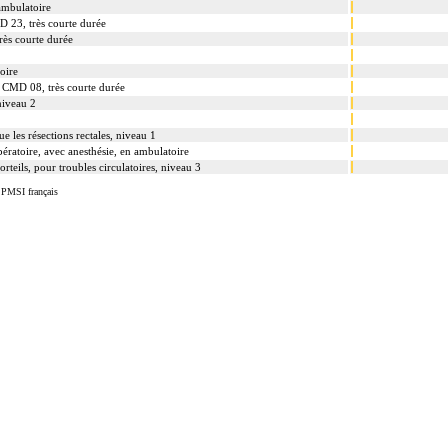
 ambulatoire
D 23, très courte durée
très courte durée
oire
a CMD 08, très courte durée
niveau 2
ue les résections rectales, niveau 1
ératoire, avec anesthésie, en ambulatoire
teils, pour troubles circulatoires, niveau 3
 PMSI français