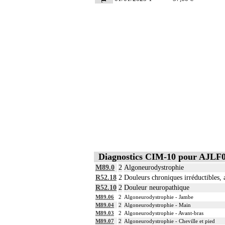
Diagnostics CIM-10 pour AJLF
M89.0
2
Algoneurodystrophie
R52.18
2
Douleurs chroniques irréductibles, 
R52.10
2
Douleur neuropathique
M89.06
2
Algoneurodystrophie - Jambe
M89.04
2
Algoneurodystrophie - Main
M89.03
2
Algoneurodystrophie - Avant-bras
M89.07
2
Algoneurodystrophie - Cheville et pied