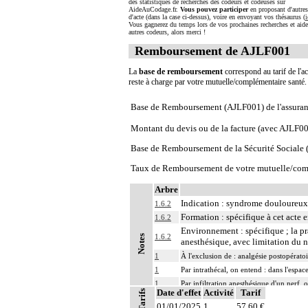
des statistiques de recherches des codeurs et codeuses sur
AideAuCodage.fr.
Vous pouvez participer
en proposant d'autre
d'acte (dans la case ci-dessus), voire en envoyant vos thésaurus (
i
Vous gagnerez du temps lors de vos prochaines recherches et aide
autres codeurs, alors merci !
Remboursement de AJLF001
La
base de remboursement
correspond au tarif de l'ac
reste à charge par votre mutuelle/complémentaire santé
Base de Remboursement (AJLF001) de l'assura
Montant du devis ou de la facture (avec AJLF0
Base de Remboursement de la Sécurité Social
Taux de Remboursement de votre mutuelle/com
Arbre
Indication : syndrome douloureux
1.6.2
Formation : spécifique à cet acte e
1.6.2
Environnement : spécifique ; la pr
1.6.2
Notes
anesthésique, avec limitation du 
1
À l'exclusion de : analgésie postopératoi
1
Par intrathécal, on entend : dans l'espa
1
Par infiltration anesthésique d'un nerf,
Date d'effet
Activité
Tarif
Tarifs
1
Par bloc anesthésique continu d'un nerf,
01/01/2025
1
57,60 €