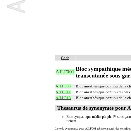
Code
Bloc sympathique méd
AJLF001
transcutanée sous gar
AJLH005
Bloc anesthésique continu de la c
AJLH011
Bloc anesthésique continu du plex
AJLH013
Bloc anesthésique continu de la 
Thésaurus de synonymes pour 
Bloc sympathique médict périph. IV sous garr
ischém.
Liste de synonymes pour AJLF001 générée à partir des contribut