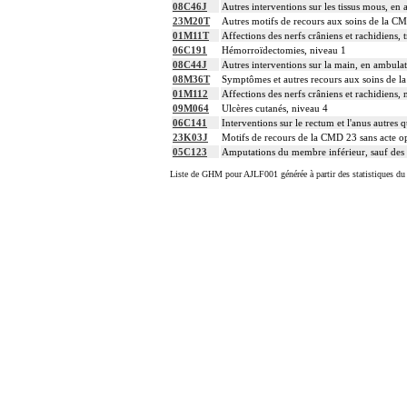
08C46J
Autres interventions sur les tissus mous, en
23M20T
Autres motifs de recours aux soins de la CM
01M11T
Affections des nerfs crâniens et rachidiens, 
06C191
Hémorroïdectomies, niveau 1
08C44J
Autres interventions sur la main, en ambulat
08M36T
Symptômes et autres recours aux soins de l
01M112
Affections des nerfs crâniens et rachidiens, 
09M064
Ulcères cutanés, niveau 4
06C141
Interventions sur le rectum et l'anus autres q
23K03J
Motifs de recours de la CMD 23 sans acte op
05C123
Amputations du membre inférieur, sauf des or
Liste de GHM pour AJLF001 générée à partir des statistiques du