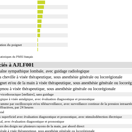
lation du poignet
tatistiques du PMSI français
iés à AJLF001
chaîne sympathique lombale, avec guidage radiologique
la cheville à visée thérapeutique, sous anesthésie générale ou locorégionale
ignet et/ou de la main à visée thérapeutique, sous anesthésie générale ou locorég
 genou à visée thérapeutique, sous anesthésie générale ou locorégionale
rvicothoracique [stellaire], sans guidage
ogique à visée antalgique, avec évaluation diagnostique et pronostique
amme par oscilloscopie et/ou télésurveillance, avec surveillance continue de la pression intraartéri
ffractives, par 24 heures
hial
x superficiel avec évaluation diagnostique et pronostique, avec stimulodétection électrique
ial, avec évaluation diagnostique et pronostique
s des doigts sur plusieurs rayons de la main, par abord direct
érale à visée thérapeutique, sous anesthésie générale ou locorégionale