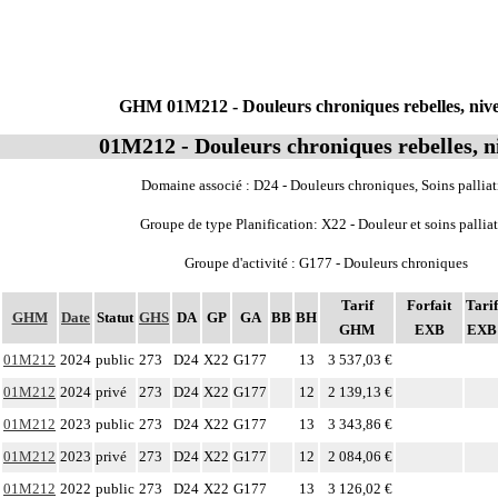
GHM 01M212 - Douleurs chroniques rebelles, niv
01M212 - Douleurs chroniques rebelles, n
Domaine associé : D24 - Douleurs chroniques, Soins palliat
Groupe de type Planification: X22 - Douleur et soins palliat
Groupe d'activité : G177 - Douleurs chroniques
Tarif
Forfait
Tarif
GHM
Date
Statut
GHS
DA
GP
GA
BB
BH
GHM
EXB
EXB
01M212
2024
public
273
D24
X22
G177
13
3 537,03 €
01M212
2024
privé
273
D24
X22
G177
12
2 139,13 €
01M212
2023
public
273
D24
X22
G177
13
3 343,86 €
01M212
2023
privé
273
D24
X22
G177
12
2 084,06 €
01M212
2022
public
273
D24
X22
G177
13
3 126,02 €