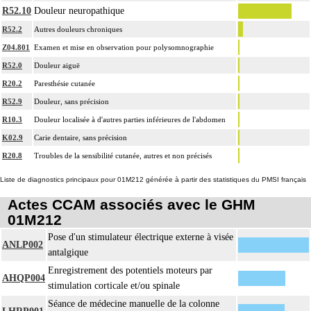
R52.10
Douleur neuropathique
R52.2
Autres douleurs chroniques
Z04.801
Examen et mise en observation pour polysomnographie
R52.0
Douleur aiguë
R20.2
Paresthésie cutanée
R52.9
Douleur, sans précision
R10.3
Douleur localisée à d'autres parties inférieures de l'abdomen
K02.9
Carie dentaire, sans précision
R20.8
Troubles de la sensibilité cutanée, autres et non précisés
Liste de diagnostics principaux pour 01M212 générée à partir des statistiques du PMSI français
Actes CCAM associés avec le GHM
01M212
Pose d'un stimulateur électrique externe à visée
ANLP002
antalgique
Enregistrement des potentiels moteurs par
AHQP004
stimulation corticale et/ou spinale
Séance de médecine manuelle de la colonne