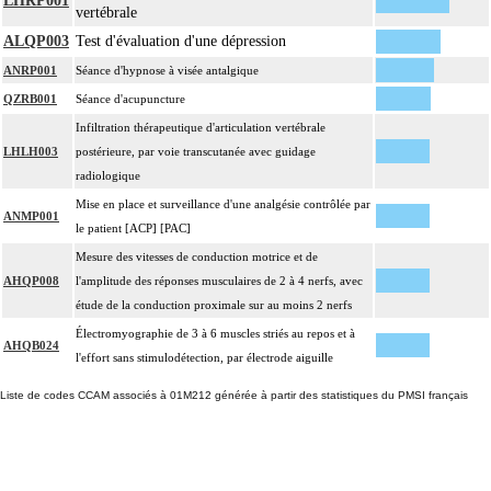
LHRP001
vertébrale
ALQP003
Test d'évaluation d'une dépression
ANRP001
Séance d'hypnose à visée antalgique
QZRB001
Séance d'acupuncture
Infiltration thérapeutique d'articulation vertébrale
LHLH003
postérieure, par voie transcutanée avec guidage
radiologique
Mise en place et surveillance d'une analgésie contrôlée par
ANMP001
le patient [ACP] [PAC]
Mesure des vitesses de conduction motrice et de
AHQP008
l'amplitude des réponses musculaires de 2 à 4 nerfs, avec
étude de la conduction proximale sur au moins 2 nerfs
Électromyographie de 3 à 6 muscles striés au repos et à
AHQB024
l'effort sans stimulodétection, par électrode aiguille
Liste de codes CCAM associés à 01M212 générée à partir des statistiques du PMSI français