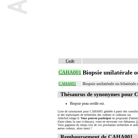
Code
Biopsie unilatérale o
CAHA001
CAHA002
Biopsie unilatérale ou bilatérale d
Thésaurus de synonymes pour
Biopsie peau oreille ext.
Liste de synonymes pour CAHA001 générée à partir des contribu
et des statistiques de recherches des codeurs et codeuses sur
AideAuCodage.fr.
Vous pouvez participer
en proposant d'autre
d'acte (dans la case ci-dessus), voire en envoyant vos thésaurus (
i
Vous gagnerez du temps lors de vos prochaines recherches et aide
autres codeurs, alors merci !
Remboursement de CAHA001