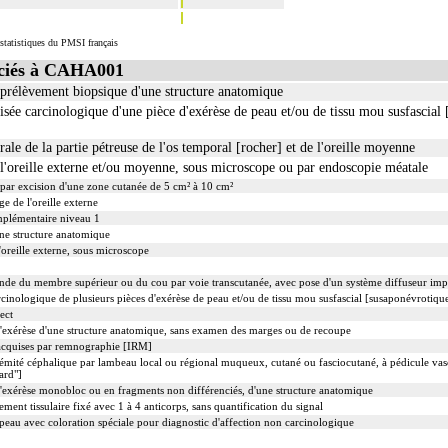
statistiques du PMSI français
ciés à CAHA001
rélèvement biopsique d'une structure anatomique
e carcinologique d'une pièce d'exérèse de peau et/ou de tissu mou susfascial 
rale de la partie pétreuse de l'os temporal [rocher] et de l'oreille moyenne
 l'oreille externe et/ou moyenne, sous microscope ou par endoscopie méatale
u par excision d'une zone cutanée de 5 cm² à 10 cm²
ge de l'oreille externe
mplémentaire niveau 1
ne structure anatomique
d'oreille externe, sous microscope
fonde du membre supérieur ou du cou par voie transcutanée, avec pose d'un système diffuseur imp
nologique de plusieurs pièces d'exérèse de peau et/ou de tissu mou susfascial [susaponévrotiqu
ect
exérèse d'une structure anatomique, sans examen des marges ou de recoupe
 acquises par remnographie [IRM]
trémité céphalique par lambeau local ou régional muqueux, cutané ou fasciocutané, à pédicule va
ard"]
xérèse monobloc ou en fragments non différenciés, d'une structure anatomique
t tissulaire fixé avec 1 à 4 anticorps, sans quantification du signal
eau avec coloration spéciale pour diagnostic d'affection non carcinologique