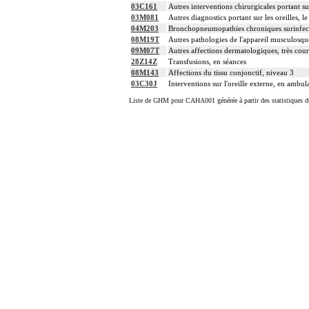
03C161
Autres interventions chirurgicales portant sur
03M081
Autres diagnostics portant sur les oreilles, 
04M203
Bronchopneumopathies chroniques surinfect
08M19T
Autres pathologies de l'appareil musculosquel
09M07T
Autres affections dermatologiques, très cour
28Z14Z
Transfusions, en séances
08M143
Affections du tissu conjonctif, niveau 3
03C30J
Interventions sur l'oreille externe, en ambul
Liste de GHM pour CAHA001 générée à partir des statistiques d