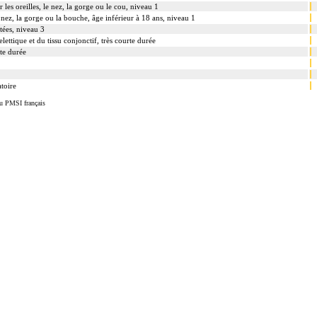
 les oreilles, le nez, la gorge ou le cou, niveau 1
le nez, la gorge ou la bouche, âge inférieur à 18 ans, niveau 1
ées, niveau 3
ettique et du tissu conjonctif, très courte durée
te durée
atoire
u PMSI français