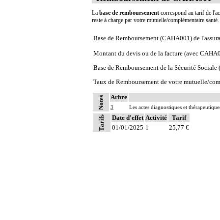
La
base de remboursement
correspond au tarif de l'ac
reste à charge par votre mutuelle/complémentaire santé
Base de Remboursement (CAHA001) de l'assura
Montant du devis ou de la facture (avec CAHA
Base de Remboursement de la Sécurité Social
Taux de Remboursement de votre mutuelle/com
Arbre
Notes
3
Les actes diagnostiques et thérapeutique
Date d'effet
Activité
Tarif
Tarifs
01/01/2025
1
25,77 €