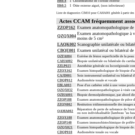
H60.4
1
Cholestéatome de l'oreille externe
H60.5
1
Otite externe aiguë, (non infectieuse)
Liste de diagnostics CIM10 pour CAHA001 générée à partir des 
Actes CCAM fréquemment asso
ZZQP162
Examen anatomopathologique de p
Examen anatomopathologique à visé
QZQX004
moins de 5 cm²
LAQK002
Scanographie unilatérale ou bilaté
CBQE001
Examen unilatéral ou bilatéral de
QZFA004
Exérèse de lésion superficielle de la pea
CAHA002
Biopsie unilatérale ou bilatérale du cartila
ZZLP025
Anesthésie générale ou locorégionale co
ZZQX162
Examen histopathologique de biopsie d'u
CAJD001
Soin instrumental unilatéral ou bilatéral 
CDQP012
Audiométrie tonale et vocale
EBLA003
Pose d'un cathéter relié à une veine pro
QZQX032
Examen anatomopathologique à visée carci
QZHA001
Biopsie dermoépidermique, par abord dir
ZZQP188
Examen anatomopathologique de pièce d'
ZZQN002
Restitution tridimensionnelle des images
Réparation de perte de substance de l'ex
QAMA002
ou non individualisable [lambeau "au has
ZZQX188
Examen anatomopathologique de pièce d'e
ZZQP140
Examen immunohistochimique de prélèvemen
QZQX021
Examen histopathologique de biopsie de p
CDQP010
Audiométrie tonale ou vocale