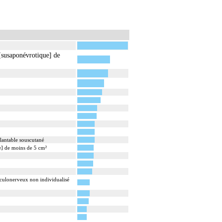
[susaponévrotique] de
lantable souscutané
e] de moins de 5 cm²
sculonerveux non individualisé