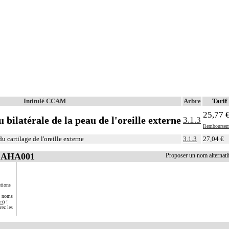
Intitulé CCAM
Arbre
Tarif
25,77 
u bilatérale de la peau de l'oreille externe
3.1.3
Remboursem
u cartilage de l'oreille externe
3.1.3
27,04 €
 CAHA001
Proposer un nom alterna
tions
s noms
ci
) !
rez les