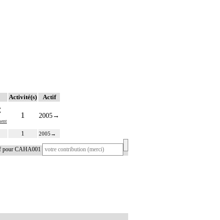
Activité(s)
Actif
€
1
2005
→
ent
1
2005
→
tif pour CAHA001