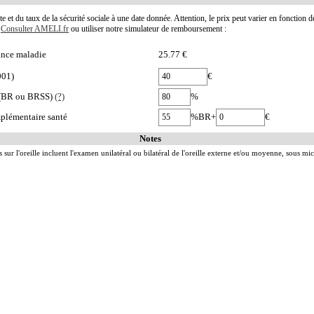
te et du taux de la sécurité sociale à une date donnée. Attention, le prix peut varier en fonction 
.
Consulter AMELI.fr
ou utiliser notre simulateur de remboursement :
nce maladie
25.77 €
001)
€
e (BR ou BRSS)
(?)
%
plémentaire santé
%BR+
€
Notes
s sur l'oreille incluent l'examen unilatéral ou bilatéral de l'oreille externe et/ou moyenne, sous 