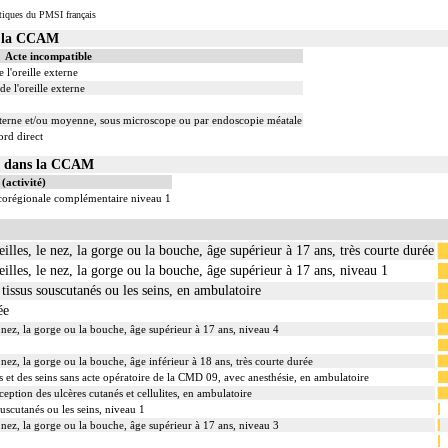
tiques du PMSI français
s la CCAM
Acte incompatible
 l'oreille externe
de l'oreille externe
 externe et/ou moyenne, sous microscope ou par endoscopie méatale
ord direct
01 dans la CCAM
(activité)
ocorégionale complémentaire niveau 1
eilles, le nez, la gorge ou la bouche, âge supérieur à 17 ans, très courte durée
eilles, le nez, la gorge ou la bouche, âge supérieur à 17 ans, niveau 1
 tissus souscutanés ou les seins, en ambulatoire
ée
le nez, la gorge ou la bouche, âge supérieur à 17 ans, niveau 4
e nez, la gorge ou la bouche, âge inférieur à 18 ans, très courte durée
és et des seins sans acte opératoire de la CMD 09, avec anesthésie, en ambulatoire
ception des ulcères cutanés et cellulites, en ambulatoire
ouscutanés ou les seins, niveau 1
le nez, la gorge ou la bouche, âge supérieur à 17 ans, niveau 3