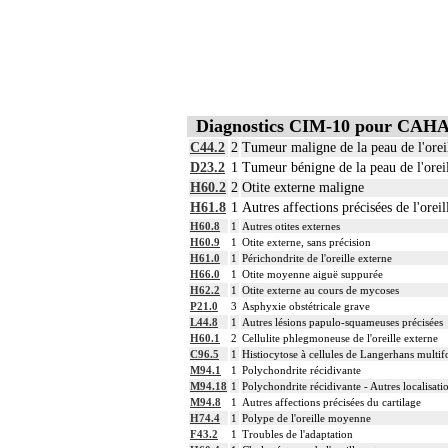
Diagnostics CIM-10 pour CAH
C44.2
2
Tumeur maligne de la peau de l'oreil
D23.2
1
Tumeur bénigne de la peau de l'oreil
H60.2
2
Otite externe maligne
H61.8
1
Autres affections précisées de l'oreil
H60.8
1
Autres otites externes
H60.9
1
Otite externe, sans précision
H61.0
1
Périchondrite de l'oreille externe
H66.0
1
Otite moyenne aiguë suppurée
H62.2
1
Otite externe au cours de mycoses
P21.0
3
Asphyxie obstétricale grave
L44.8
1
Autres lésions papulo-squameuses précisées
H60.1
2
Cellulite phlegmoneuse de l'oreille externe
C96.5
1
Histiocytose à cellules de Langerhans multif
M94.1
1
Polychondrite récidivante
M94.18
1
Polychondrite récidivante - Autres localisati
M94.8
1
Autres affections précisées du cartilage
H74.4
1
Polype de l'oreille moyenne
F43.2
1
Troubles de l'adaptation