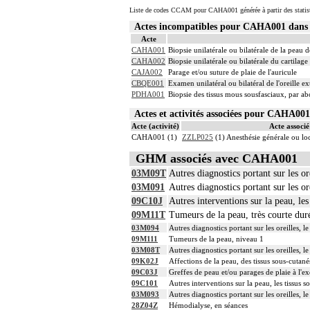
Liste de codes CCAM pour CAHA001 générée à partir des statis
Actes incompatibles pour CAHA001 dan
Acte
CAHA001
Biopsie unilatérale ou bilatérale de la peau de
CAHA002
Biopsie unilatérale ou bilatérale du cartilage 
CAJA002
Parage et/ou suture de plaie de l'auricule
CBQE001
Examen unilatéral ou bilatéral de l'oreille
PDHA001
Biopsie des tissus mous sousfasciaux, par ab
Actes et activités associées pour CAHA0
Acte (activité)
Acte associé 
CAHA001 (1)
ZZLP025
(1) Anesthésie générale ou l
GHM associés avec CAHA001
03M09T
Autres diagnostics portant sur les or
03M091
Autres diagnostics portant sur les or
09C10J
Autres interventions sur la peau, les
09M11T
Tumeurs de la peau, très courte dur
03M094
Autres diagnostics portant sur les oreilles, 
09M111
Tumeurs de la peau, niveau 1
03M08T
Autres diagnostics portant sur les oreilles, l
09K02J
Affections de la peau, des tissus sous-cutan
09C03J
Greffes de peau et/ou parages de plaie à l'ex
09C101
Autres interventions sur la peau, les tissus s
03M093
Autres diagnostics portant sur les oreilles, 
28Z04Z
Hémodialyse, en séances