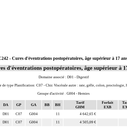
2 - Cures d'éventrations postopératoires, âge supérieur à 17 ans
s d'éventrations postopératoires, âge supérieur à 1
Domaine associé : D01 - Digestif
 de type Planification: C07 - Chir. Viscérale autre : rate, grêle, colon, proctologie, 
Groupe d'activité : G004 - Hernies
Tarif
Forfait
Tar
DA
GP
GA
BB
BH
GHM
EXB
E
D01
C07
G004
11
4 642,65 €
D01
C07
G004
11
4 505,09 €