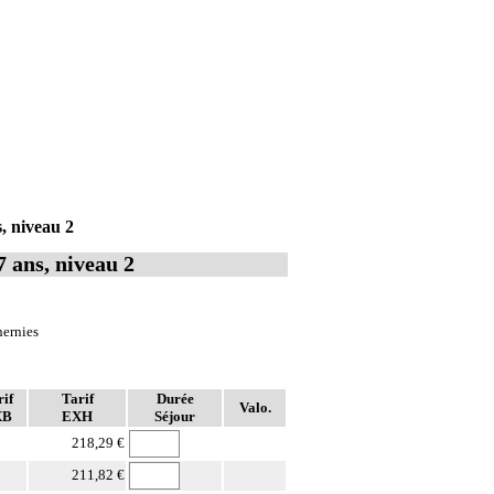
, niveau 2
7 ans, niveau 2
hernies
if
Tarif
Durée
Valo.
XB
EXH
Séjour
218,29 €
211,82 €