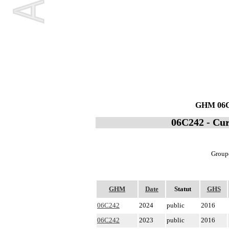
GHM 06C24
06C242 - Cure
Groupe
GHM
Date
Statut
GHS
06C242
2024
public
2016
06C242
2023
public
2016