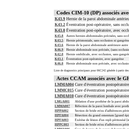
Codes CIM-10 (DP) associés av
K43.9
Hernie de la paroi abdominale antérieu
K43.2
Éventration post-opératoire, sans occl
K43.0
Éventration post-opératoire, avec occl
K45.8
Autres hernies abdominales précisées, sans occ
K43.5
Hernie péristomiale, sans occlusion ni gangrèn
K43.6
Hernie de la paroi abdominale antérieure autre
K46.9
Hernie abdominale non précisée, (sans occlusi
K42.0
Hernie ombilicale, avec occlusion, sans gangrè
K43.1
Éventration post-opératoire, avec gangrène
K46.0
Hernie abdominale non précisée, avec occlusio
Liste de diagnostics principaux pour 06C242 générée à partir des
Actes CCAM associés avec le 
LMMA004
Cure d'éventration postopératoire
LMMC015
Cure d'éventration postopératoire
LMMA010
Cure d'éventration postopératoire
LMGA001
Ablation d'une prothèse de la paroi abdo
LMMA007
Réfection de la paroi lombale avec proth
HPPA002
Section de bride et/ou d'adhérences périt
HPFA004
Résection du grand omentum [grand épi
HPFA003
Exérèse de lésion d'un repli péritonéal [
HPPC003
Section de bride et/ou d'adhérences périt