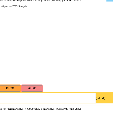
térieure après l'âge de 16 ans avec pose de prothèse, par abord direct
tistiques du PMSI français
(GHM)
 (fr) (
maj
mars 2025) + CMA v2025.1 (mars 2025) | GHM v30 (juin 2025)