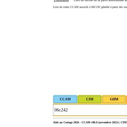
LMMA006
Cure de hernie de la paroi abdominale an
Liste de codes CCAM associés à 06C242 générée à partir des sta
Aide au Codage 2026 - CCAM v80.0 (novembre 2025) | CIM10