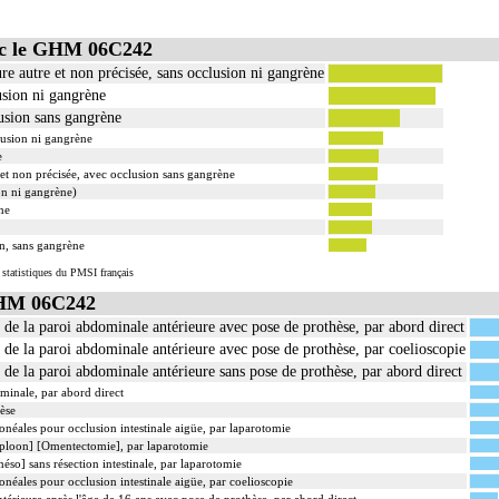
ec le GHM 06C242
re autre et non précisée, sans occlusion ni gangrène
usion ni gangrène
usion sans gangrène
lusion ni gangrène
e
 et non précisée, avec occlusion sans gangrène
on ni gangrène)
ne
n, sans gangrène
 statistiques du PMSI français
GHM 06C242
 de la paroi abdominale antérieure avec pose de prothèse, par abord direct
 de la paroi abdominale antérieure avec pose de prothèse, par coelioscopie
 de la paroi abdominale antérieure sans pose de prothèse, par abord direct
minale, par abord direct
èse
onéales pour occlusion intestinale aigüe, par laparotomie
ploon] [Omentectomie], par laparotomie
méso] sans résection intestinale, par laparotomie
onéales pour occlusion intestinale aigüe, par coelioscopie