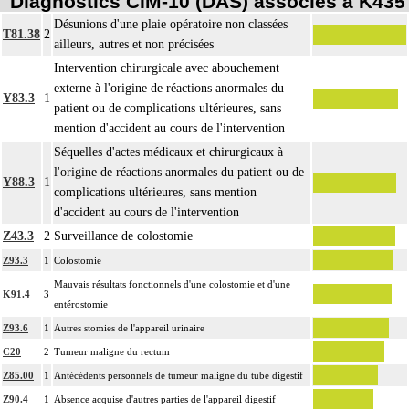
Diagnostics CIM-10 (DAS) associés à K435
Désunions d'une plaie opératoire non classées
T81.38
2
ailleurs, autres et non précisées
Intervention chirurgicale avec abouchement
externe à l'origine de réactions anormales du
Y83.3
1
patient ou de complications ultérieures, sans
mention d'accident au cours de l'intervention
Séquelles d'actes médicaux et chirurgicaux à
l'origine de réactions anormales du patient ou de
Y88.3
1
complications ultérieures, sans mention
d'accident au cours de l'intervention
Z43.3
2
Surveillance de colostomie
Z93.3
1
Colostomie
Mauvais résultats fonctionnels d'une colostomie et d'une
K91.4
3
entérostomie
Z93.6
1
Autres stomies de l'appareil urinaire
C20
2
Tumeur maligne du rectum
Z85.00
1
Antécédents personnels de tumeur maligne du tube digestif
Z90.4
1
Absence acquise d'autres parties de l'appareil digestif