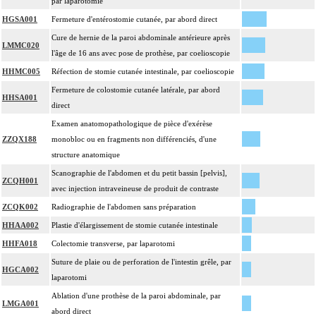
par laparotomie
HGSA001
Fermeture d'entérostomie cutanée, par abord direct
Cure de hernie de la paroi abdominale antérieure après
LMMC020
l'âge de 16 ans avec pose de prothèse, par coelioscopie
HHMC005
Réfection de stomie cutanée intestinale, par coelioscopie
Fermeture de colostomie cutanée latérale, par abord
HHSA001
direct
Examen anatomopathologique de pièce d'exérèse
ZZQX188
monobloc ou en fragments non différenciés, d'une
structure anatomique
Scanographie de l'abdomen et du petit bassin [pelvis],
ZCQH001
avec injection intraveineuse de produit de contraste
ZCQK002
Radiographie de l'abdomen sans préparation
HHAA002
Plastie d'élargissement de stomie cutanée intestinale
HHFA018
Colectomie transverse, par laparotomi
Suture de plaie ou de perforation de l'intestin grêle, par
HGCA002
laparotomi
Ablation d'une prothèse de la paroi abdominale, par
LMGA001
abord direct