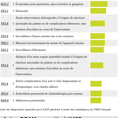
K43.2
1
Éventration post-opératoire, sans occlusion ni gangrène
Z93.2
1
Iléostomie
Autres interventions chirurgicales à l'origine de réactions
Y83.8
1
anormales du patient ou de complications ultérieures, sans
mention d'accident au cours de l'intervention
Z43.6
2
Surveillance d'autres stomies des voies urinaires
N99.5
2
Mauvais fonctionnement de stomie de l'appareil urinaire
Z43.2
2
Surveillance d'iléostomie
Ablation d'un autre organe (partielle) (totale) à l'origine de
réactions anormales du patient ou de complications
Y83.6
1
ultérieures, sans mention d'accident au cours de
l'intervention
Autres complications d'un acte à visée diagnostique et
T81.8
2
thérapeutique, non classées ailleurs
Z92.6
1
Antécédents personnels de chimiothérapie pour tumeur
K66.0
1
Adhérences péritonéales
Liste de diagnostics associés pour K435 générée à partir des statistiques du PMSI français