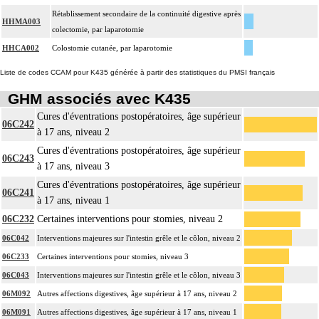
Rétablissement secondaire de la continuité digestive après
HHMA003
colectomie, par laparotomie
HHCA002
Colostomie cutanée, par laparotomie
Liste de codes CCAM pour K435 générée à partir des statistiques du PMSI français
GHM associés avec K435
Cures d'éventrations postopératoires, âge supérieur
06C242
à 17 ans, niveau 2
Cures d'éventrations postopératoires, âge supérieur
06C243
à 17 ans, niveau 3
Cures d'éventrations postopératoires, âge supérieur
06C241
à 17 ans, niveau 1
06C232
Certaines interventions pour stomies, niveau 2
06C042
Interventions majeures sur l'intestin grêle et le côlon, niveau 2
06C233
Certaines interventions pour stomies, niveau 3
06C043
Interventions majeures sur l'intestin grêle et le côlon, niveau 3
06M092
Autres affections digestives, âge supérieur à 17 ans, niveau 2
06M091
Autres affections digestives, âge supérieur à 17 ans, niveau 1