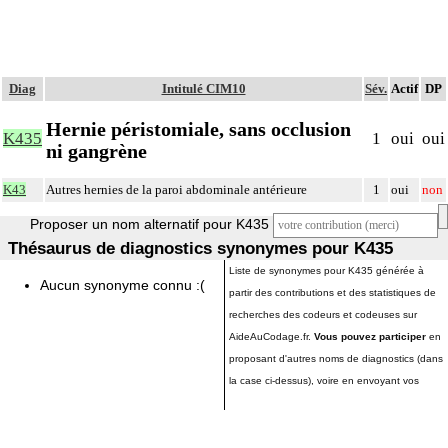
Diag
Intitulé CIM10
Sév.
Actif
DP
Hernie péristomiale, sans occlusion
K435
1
oui
oui
ni gangrène
K43
Autres hernies de la paroi abdominale antérieure
1
oui
non
Proposer un nom alternatif pour K435
Thésaurus de diagnostics synonymes pour K435
Liste de synonymes pour K435 générée à
Aucun synonyme connu :(
partir des contributions et des statistiques de
recherches des codeurs et codeuses sur
AideAuCodage.fr.
Vous pouvez participer
en
proposant d'autres noms de diagnostics (dans
la case ci-dessus), voire en envoyant vos