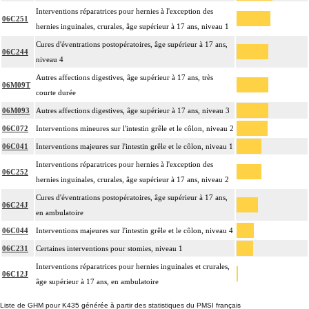
Interventions réparatrices pour hernies à l'exception des
06C251
hernies inguinales, crurales, âge supérieur à 17 ans, niveau 1
Cures d'éventrations postopératoires, âge supérieur à 17 ans,
06C244
niveau 4
Autres affections digestives, âge supérieur à 17 ans, très
06M09T
courte durée
06M093
Autres affections digestives, âge supérieur à 17 ans, niveau 3
06C072
Interventions mineures sur l'intestin grêle et le côlon, niveau 2
06C041
Interventions majeures sur l'intestin grêle et le côlon, niveau 1
Interventions réparatrices pour hernies à l'exception des
06C252
hernies inguinales, crurales, âge supérieur à 17 ans, niveau 2
Cures d'éventrations postopératoires, âge supérieur à 17 ans,
06C24J
en ambulatoire
06C044
Interventions majeures sur l'intestin grêle et le côlon, niveau 4
06C231
Certaines interventions pour stomies, niveau 1
Interventions réparatrices pour hernies inguinales et crurales,
06C12J
âge supérieur à 17 ans, en ambulatoire
Liste de GHM pour K435 générée à partir des statistiques du PMSI français