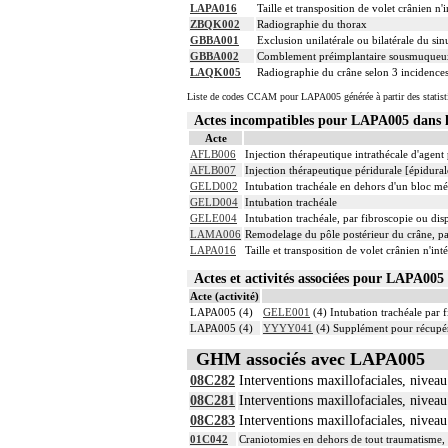
LAPA016
Taille et transposition de volet crânien n
ZBQK002
Radiographie du thorax
GBBA001
Exclusion unilatérale ou bilatérale du sinu
GBBA002
Comblement préimplantaire sousmuqueux u
LAQK005
Radiographie du crâne selon 3 incidences
Liste de codes CCAM pour LAPA005 générée à partir des statist
Actes incompatibles pour LAPA005 dan
Acte
AFLB006
Injection thérapeutique intrathécale d'agen
AFLB007
Injection thérapeutique péridurale [épidura
GELD002
Intubation trachéale en dehors d'un bloc m
GELD004
Intubation trachéale
GELE004
Intubation trachéale, par fibroscopie ou disp
LAMA006
Remodelage du pôle postérieur du crâne, pa
LAPA016
Taille et transposition de volet crânien n'in
Actes et activités associées pour LAPA0
Acte (activité)
LAPA005 (4)
GELE001
(4) Intubation trachéale par f
LAPA005 (4)
YYYY041
(4) Supplément pour récupér
GHM associés avec LAPA005
08C282
Interventions maxillofaciales, niveau
08C281
Interventions maxillofaciales, niveau
08C283
Interventions maxillofaciales, niveau
01C042
Craniotomies en dehors de tout traumatisme, 