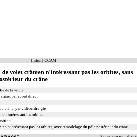
Intitulé CCAM
n de volet crânien n'intéressant pas les orbites, sans
ostérieur du crâne
tie de la voûte
crâne, par abord direct
du crâne, par vidéochirurgie
nien intéressant les orbites
osition
ânien n'intéressant pas les orbites, avec remodelage du pôle postérieur du crâne
Proposer un nom alterna