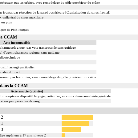
'intéressant pas les orbites, avec remodelage du pôle postérieur du crâne
s frontal par résection de la paroi postérieure [Cranialisation du sinus frontal]
nilatéral du sinus maxillaire
 ou plus
iques du PMSI français
s la CCAM
Acte incompatible
t pharmacologique, par voie transcutanée sans guidage
le] d'agent pharmacologique, sans guidage
édicotechnique
ositif laryngé particulier
r abord direct
téressant pas les orbites, avec remodelage du pôle postérieur du crâne
05 dans la CCAM
Acte associé (activité)
ibroscopie ou dispositif laryngé particulier, au cours d'une anesthésie générale
ation peropératoire de sang
 2
 1
 3
âge supérieur à 17 ans, niveau 2