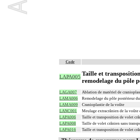
Code
Taille et transpositio
LAPA005
remodelage du pôle p
LAGA007
Ablation de matériel de cranioplas
LAMA006
Remodelage du pôle postérieur du 
LAMA009
Cranioplastie de la voûte
LANC001
Meulage extracrânien de la voûte 
LAPA006
Taille et transposition de volet crâ
LAPA008
Taille de volet crânien sans transp
LAPA016
Taille et transposition de volet cr