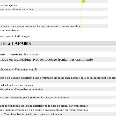
de l'encéphale
des os du crâne et de la face
n acte à visée diagnostique ou thérapeutique autre que rachicentèse
e intracrânienne
tatistiques du PMSI français
ciés à LAPA005
ânien intéressant les orbites
rique ou asymétrique avec remodelage frontal, par craniotomie
ahospitalier d'un patient ventilé
ges d'un volume supérieur à une demimasse sanguine chez l'adulte ou à 40 millilitres par kilog
cial selon 1 ou 2 incidences
ahospitalier d'un patient non ventilé
 horizontalement ou par bipartition faciale, par craniotomie
une méningocèle de l'étage antérieur de la base du crâne, par craniotomie
d'une mammographie ou d'un examen scanographique ou remnographique
e [Monobloc frontofacial], avec pose de distracteur