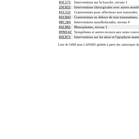
03C171
Interventions sur la bouche, niveau 1
23C021
Interventions chirurgicales avec autres motif
01C121
Craniotomies pour affections non tumorales, 
01C043
Craniotomies en dehors de tout traumatisme, 
08C284
Interventions maxillofaciales, niveau 4
03C091
Rhinoplasties, niveau 1
09M14Z
Symptômes et autres recours aux soins concer
03C071
Interventions sur les sinus et l'apophyse mast
Liste de GHM pour LAPA005 générée à partir des statistiques d