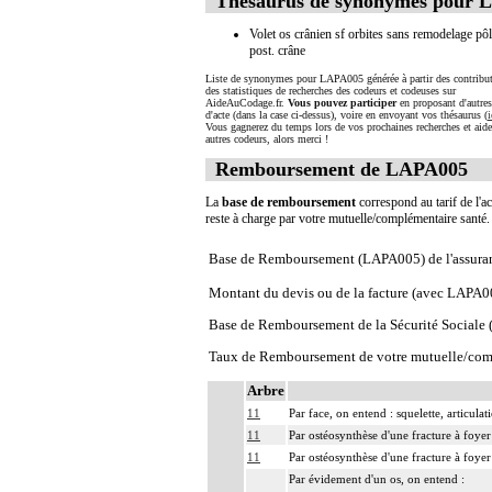
Thésaurus de synonymes pour 
Volet os crânien sf orbites sans remodelage pô
post. crâne
Liste de synonymes pour LAPA005 générée à partir des contribut
des statistiques de recherches des codeurs et codeuses sur
AideAuCodage.fr.
Vous pouvez participer
en proposant d'autre
d'acte (dans la case ci-dessus), voire en envoyant vos thésaurus (
i
Vous gagnerez du temps lors de vos prochaines recherches et aide
autres codeurs, alors merci !
Remboursement de LAPA005
La
base de remboursement
correspond au tarif de l'ac
reste à charge par votre mutuelle/complémentaire santé
Base de Remboursement (LAPA005) de l'assura
Montant du devis ou de la facture (avec LAPA0
Base de Remboursement de la Sécurité Social
Taux de Remboursement de votre mutuelle/com
Arbre
11
Par face, on entend : squelette, articula
11
Par ostéosynthèse d'une fracture à foyer
11
Par ostéosynthèse d'une fracture à foyer
Par évidement d'un os, on entend :