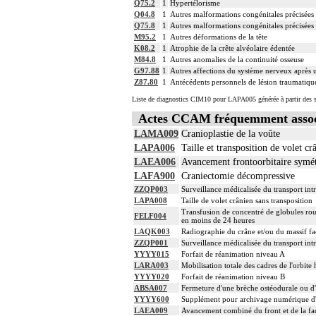
Q75.2
1
Hypertélorisme
Q04.8
1
Autres malformations congénitales précisées 
Q75.8
1
Autres malformations congénitales précisées 
M95.2
1
Autres déformations de la tête
K08.2
1
Atrophie de la crête alvéolaire édentée
M84.8
1
Autres anomalies de la continuité osseuse
G97.88
1
Autres affections du système nerveux après u
Z87.80
1
Antécédents personnels de lésion traumatiqu
Liste de diagnostics CIM10 pour LAPA005 générée à partir des s
Actes CCAM fréquemment asso
LAMA009
Cranioplastie de la voûte
LAPA006
Taille et transposition de volet cr
LAEA006
Avancement frontoorbitaire symét
LAFA900
Craniectomie décompressive
ZZQP003
Surveillance médicalisée du transport intr
LAPA008
Taille de volet crânien sans transposition
Transfusion de concentré de globules rou
FELF004
en moins de 24 heures
LAQK003
Radiographie du crâne et/ou du massif fa
ZZQP001
Surveillance médicalisée du transport intr
YYYY015
Forfait de réanimation niveau A
LARA003
Mobilisation totale des cadres de l'orbite
YYYY020
Forfait de réanimation niveau B
ABSA007
Fermeture d'une brèche ostéodurale ou d'
YYYY600
Supplément pour archivage numérique 
LAEA009
Avancement combiné du front et de la fac