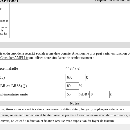
LAPA005
le
ions et
s noms
ci
) !
rez les
te et du taux de la sécurité sociale à une date donnée. Attention, le prix peut varier en fonction 
.
Consulter AMELI.fr
ou utiliser notre simulateur de remboursement :
nce maladie
443.47 €
05)
€
e (BR ou BRSS)
(?)
%
plémentaire santé
%BR+
€
Notes
tions, tissus mous et cavités - sinus paranasaux, orbites, rhinopharynx, oropharynx - de la face.
 fermé, on entend : réduction et fixation osseuse par voie transcutanée ou avec abord à distance, 
 ouvert, on entend : réduction et fixation osseuse avec exposition du foyer de fracture.