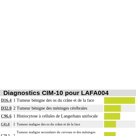
11
Toute arthrotomie inclut l'arthroscopie peropératoire éventuelle.
L'ostéosynthèse d'une fracture inclut sa réduction simultanée et sa contention
11
par appareillage externe.
La réduction d'une luxation, par abord direct inclut la réparation de l'appareil
11
capsuloligamentaire de l'articulation par suture ou plastie, la stabilisation de
l'articulation [arthrorise] par matériel.
11
L'ostéotomie inclut l'ostéosynthèse.
La reconstruction osseuse ou articulaire par greffe, transplant ou matériau inerte
11
non prothétique inclut l'ostéosynthèse.
L'évacuation de collection articulaire inclut le lavage de l'articulation, avec ou
11
sans drainage.
Diagnostics CIM-10 pour LAFA004
D16.4
1
Tumeur bénigne des os du crâne et de la face
D32.0
2
Tumeur bénigne des méninges cérébrales
C96.6
1
Histiocytose à cellules de Langerhans unifocale
C41.0
2
Tumeur maligne des os du crâne et de la face
Tumeur maligne secondaire du cerveau et des méninges
C79.3
2