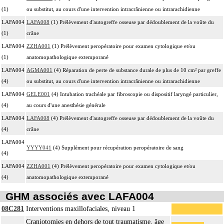
(1)
ou substitut, au cours d'une intervention intracrânienne ou intrarachidienne
LAFA004
LAFA008
(1) Prélèvement d'autogreffe osseuse par dédoublement de la voûte du
(1)
crâne
LAFA004
ZZHA001
(1) Prélèvement peropératoire pour examen cytologique et/ou
(1)
anatomopathologique extemporané
LAFA004
AGMA001
(4) Réparation de perte de substance durale de plus de 10 cm² par greffe
(4)
ou substitut, au cours d'une intervention intracrânienne ou intrarachidienne
LAFA004
GELE001
(4) Intubation trachéale par fibroscopie ou dispositif laryngé particulier,
(4)
au cours d'une anesthésie générale
LAFA004
LAFA008
(4) Prélèvement d'autogreffe osseuse par dédoublement de la voûte du
(4)
crâne
LAFA004
YYYY041
(4) Supplément pour récupération peropératoire de sang
(4)
LAFA004
ZZHA001
(4) Prélèvement peropératoire pour examen cytologique et/ou
(4)
anatomopathologique extemporané
GHM associés avec LAFA004
08C281
Interventions maxillofaciales, niveau 1
Craniotomies en dehors de tout traumatisme, âge