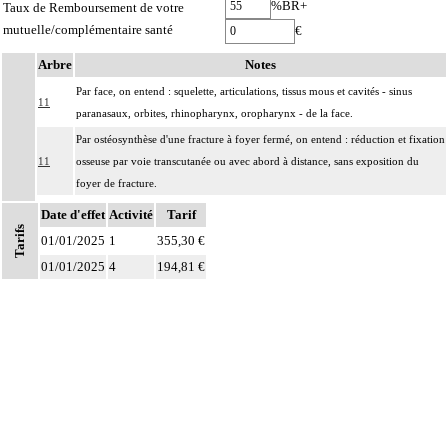
%BR+
Taux de Remboursement de votre
mutuelle/complémentaire santé
€
Arbre
Notes
Par face, on entend : squelette, articulations, tissus mous et cavités - sinus
11
paranasaux, orbites, rhinopharynx, oropharynx - de la face.
Par ostéosynthèse d'une fracture à foyer fermé, on entend : réduction et fixation
11
osseuse par voie transcutanée ou avec abord à distance, sans exposition du
foyer de fracture.
Par ostéosynthèse d'une fracture à foyer ouvert, on entend : réduction et
Date d'effet
Activité
Tarif
11
Tarifs
fixation osseuse avec exposition du foyer de fracture.
01/01/2025
1
355,30 €
Par évidement d'un os, on entend :
01/01/2025
4
194,81 €
- cratérisation [sauciérisation] osseuse
11
- séquestrectomie osseuse
- curetage de lésion osseuse infectieuse, kystique ou tumorale.
Par exérèse partielle d'un os, on entend :
- exérèse de fragment osseux, sans interruption de la continuité osseuse
Notes
11
- exérèse de lésion osseuse de surface : résection d'exostose ostéogénique,
d'apophysite...
- résection osseuse unicorticale : résection d'ostéome ostéoïde...