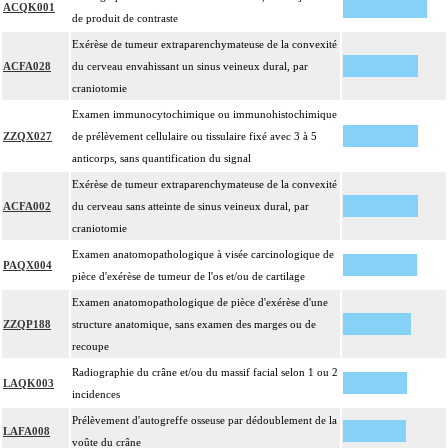
ACQK001
de produit de contraste
Exérèse de tumeur extraparenchymateuse de la convexité
ACFA028
du cerveau envahissant un sinus veineux dural, par
craniotomie
Examen immunocytochimique ou immunohistochimique
ZZQX027
de prélèvement cellulaire ou tissulaire fixé avec 3 à 5
anticorps, sans quantification du signal
Exérèse de tumeur extraparenchymateuse de la convexité
ACFA002
du cerveau sans atteinte de sinus veineux dural, par
craniotomie
Examen anatomopathologique à visée carcinologique de
PAQX004
pièce d'exérèse de tumeur de l'os et/ou de cartilage
Examen anatomopathologique de pièce d'exérèse d'une
ZZQP188
structure anatomique, sans examen des marges ou de
recoupe
Radiographie du crâne et/ou du massif facial selon 1 ou 2
LAQK003
incidences
Prélèvement d'autogreffe osseuse par dédoublement de la
LAFA008
voûte du crâne