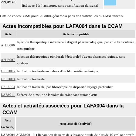
ZZQP140
fixé avec 1 à 4 anticorps, sans quantification du signal
Liste de codes CCAM pour LAFA004 générée à partir des statistiques du PMSI français
Actes incompatibles pour LAFA004 dans la CCAM
Acte
Acte incompatible
Injection thérapeutique intrathécale d'agent pharmacologique, par voie transcutanée
AFLB006
sans guidage
Injection thérapeutique péridurale [épidurale] d'agent pharmacologique, sans
AFLB007
guidage
GELD002
Intubation trachéale en dehors d'un bloc médicotechnique
GELD004
Intubation trachéale
GELE004
Intubation trachéale, par fibroscopie ou dispositif laryngé particulier
LAFA011
Exérèse de tumeur de la voûte du crâne sans cranioplastie
Actes et activités associées pour LAFA004 dans la
CCAM
Acte
Acte associé (activité)
(activité)
LAFA004
AGMA001
(1) Réparation de perte de substance durale de plus de 10 cm² par greffe