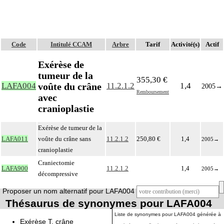
Code
Intitulé CCAM
Arbre
Tarif
Activité(s)
Actif
Exérèse de
tumeur de la
355,30 €
voûte du crâne
LAFA004
11.2.1.2
1,4
2005
→
Remboursement
avec
cranioplastie
Exérèse de tumeur de la
LAFA011
voûte du crâne sans
11.2.1.2
250,80 €
1,4
2005
→
cranioplastie
Craniectomie
LAFA900
11.2.1.2
1,4
2005
→
décompressive
Proposer un nom alternatif pour LAFA004
Thésaurus de synonymes pour LAFA004
Liste de synonymes pour LAFA004 générée à
Exérèse T. crâne