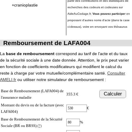
partir des contributions et des statistiques de
+cranioplastie
recherches des codeurs et codeuses sur
AideAuCodage.fr.
Vous pouvez participer
en
proposant d'autres noms d'acte (dans la case
ci-dessus), voire en envoyant vos thésaurus
Remboursement de LAFA004
La
base de remboursement
correspond au tarif de l'acte et du taux
de la sécurité sociale à une date donnée. Attention, le prix peut varier
en fonction de coefficients modificateurs qui modifient le calcul du
reste à charge par votre mutuelle/complémentaire santé.
Consulter
AMELI.fr
ou utiliser notre simulateur de remboursement :
Base de Remboursement (LAFA004) de
Calculer
355.3 €
l'assurance maladie
Montant du devis ou de la facture (avec
€
LAFA004)
Base de Remboursement de la Sécurité
%
Sociale (BR ou BRSS)
(?)