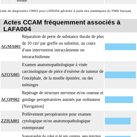
dorsale
Liste de diagnostics CIM10 pour LAFA004 générée à partir des statistiques du PMSI français
Actes CCAM fréquemment associés à
LAFA004
Réparation de perte de substance durale de plus
de 10 cm² par greffe ou substitut, au cours
AGMA001
d'une intervention intracrânienne ou
intrarachidienne
Examen anatomopathologique à visée
carcinologique de pièce d'exérèse de tumeur de
AZQX005
l'encéphale, de la moelle épinière, ou des
méninges
Repérage de structure nerveuse et/ou osseuse et
ACQP002
guidage peropératoires assistés par ordinateur
[Navigation]
Prélèvement peropératoire pour examen
ZZHA001
cytologique et/ou anatomopathologique
extemporané
Scanographie du crâne et de son contenu, sans injection