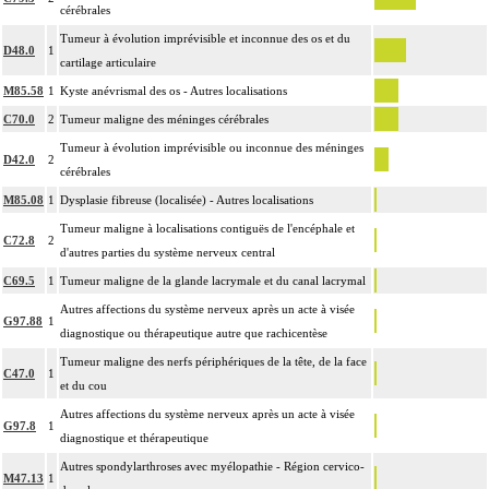
cérébrales
Tumeur à évolution imprévisible et inconnue des os et du
D48.0
1
cartilage articulaire
M85.58
1
Kyste anévrismal des os - Autres localisations
C70.0
2
Tumeur maligne des méninges cérébrales
Tumeur à évolution imprévisible ou inconnue des méninges
D42.0
2
cérébrales
M85.08
1
Dysplasie fibreuse (localisée) - Autres localisations
Tumeur maligne à localisations contiguës de l'encéphale et
C72.8
2
d'autres parties du système nerveux central
C69.5
1
Tumeur maligne de la glande lacrymale et du canal lacrymal
Autres affections du système nerveux après un acte à visée
G97.88
1
diagnostique ou thérapeutique autre que rachicentèse
Tumeur maligne des nerfs périphériques de la tête, de la face
C47.0
1
et du cou
Autres affections du système nerveux après un acte à visée
G97.8
1
diagnostique et thérapeutique
Autres spondylarthroses avec myélopathie - Région cervico-
M47.13
1