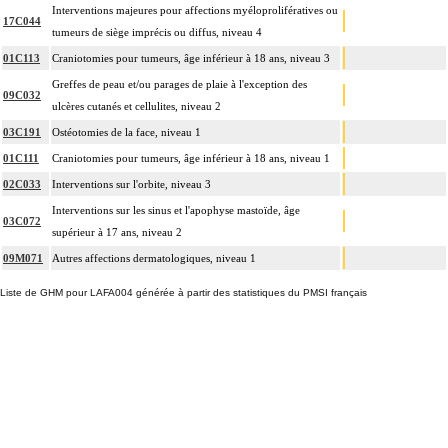
Interventions majeures pour affections myéloprolifératives ou
17C044
tumeurs de siège imprécis ou diffus, niveau 4
01C113
Craniotomies pour tumeurs, âge inférieur à 18 ans, niveau 3
Greffes de peau et/ou parages de plaie à l'exception des
09C032
ulcères cutanés et cellulites, niveau 2
03C191
Ostéotomies de la face, niveau 1
01C111
Craniotomies pour tumeurs, âge inférieur à 18 ans, niveau 1
02C033
Interventions sur l'orbite, niveau 3
Interventions sur les sinus et l'apophyse mastoïde, âge
03C072
supérieur à 17 ans, niveau 2
09M071
Autres affections dermatologiques, niveau 1
Liste de GHM pour LAFA004 générée à partir des statistiques du PMSI français