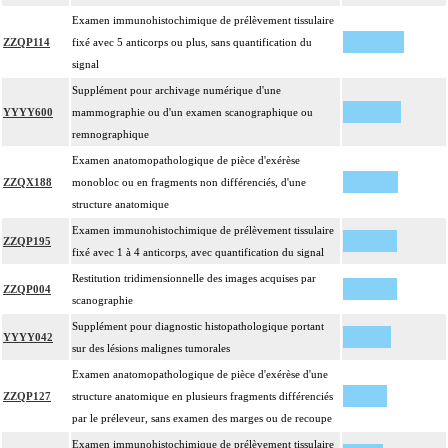
Examen immunohistochimique de prélèvement tissulaire
ZZQP114
fixé avec 5 anticorps ou plus, sans quantification du
signal
Supplément pour archivage numérique d'une
YYYY600
mammographie ou d'un examen scanographique ou
remnographique
Examen anatomopathologique de pièce d'exérèse
ZZQX188
monobloc ou en fragments non différenciés, d'une
structure anatomique
Examen immunohistochimique de prélèvement tissulaire
ZZQP195
fixé avec 1 à 4 anticorps, avec quantification du signal
Restitution tridimensionnelle des images acquises par
ZZQP004
scanographie
Supplément pour diagnostic histopathologique portant
YYYY042
sur des lésions malignes tumorales
Examen anatomopathologique de pièce d'exérèse d'une
ZZQP127
structure anatomique en plusieurs fragments différenciés
par le préleveur, sans examen des marges ou de recoupe
Examen immunohistochimique de prélèvement tissulaire