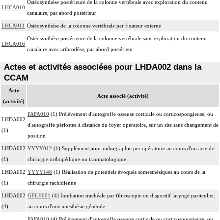
Ostéosynthèse postérieure de la colonne vertébrale avec exploration du contenu
LHCA010
canalaire, par abord postérieur
LHCA011
Ostéosynthèse de la colonne vertébrale par fixateur externe
Ostéosynthèse postérieure de la colonne vertébrale sans exploration du contenu
LHCA016
canalaire avec arthrodèse, par abord postérieur
Actes et activités associées pour LHDA002 dans la
CCAM
Acte
Acte associé (activité)
(activité)
PAFA010
(1) Prélèvement d'autogreffe osseuse corticale ou corticospongieuse, ou
LHDA002
d'autogreffe périostée à distance du foyer opératoire, sur un site sans changement de
(1)
position
LHDA002
YYYY012
(1) Supplément pour radiographie per opératoire au cours d'un acte de
(1)
chirurgie orthopédique ou traumatologique
LHDA002
YYYY146
(1) Réalisation de potentiels évoqués somesthésiques au cours de la
(1)
chirurgie rachidienne
LHDA002
GELE001
(4) Intubation trachéale par fibroscopie ou dispositif laryngé particulier,
(4)
au cours d'une anesthésie générale
PAFA010
(4) Prélèvement d'autogreffe osseuse corticale ou corticospongieuse, ou