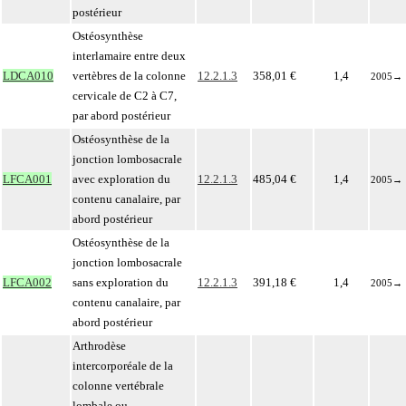
postérieur
Ostéosynthèse
interlamaire entre deux
LDCA010
vertèbres de la colonne
12.2.1.3
358,01 €
1,4
2005
→
cervicale de C2 à C7,
par abord postérieur
Ostéosynthèse de la
jonction lombosacrale
LFCA001
avec exploration du
12.2.1.3
485,04 €
1,4
2005
→
contenu canalaire, par
abord postérieur
Ostéosynthèse de la
jonction lombosacrale
LFCA002
sans exploration du
12.2.1.3
391,18 €
1,4
2005
→
contenu canalaire, par
abord postérieur
Arthrodèse
intercorporéale de la
colonne vertébrale
lombale ou