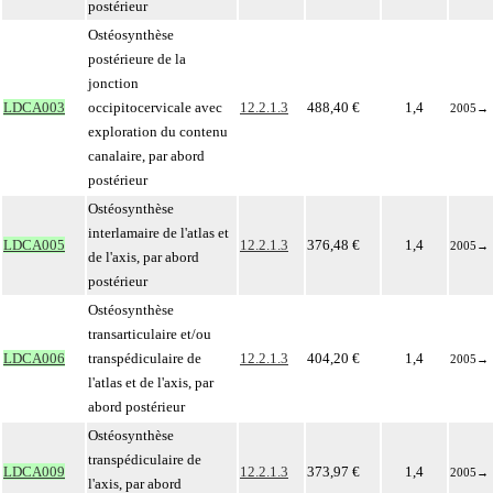
postérieur
Ostéosynthèse
postérieure de la
jonction
LDCA003
occipitocervicale avec
12.2.1.3
488,40 €
1,4
2005
→
exploration du contenu
canalaire, par abord
postérieur
Ostéosynthèse
interlamaire de l'atlas et
LDCA005
12.2.1.3
376,48 €
1,4
2005
→
de l'axis, par abord
postérieur
Ostéosynthèse
transarticulaire et/ou
LDCA006
transpédiculaire de
12.2.1.3
404,20 €
1,4
2005
→
l'atlas et de l'axis, par
abord postérieur
Ostéosynthèse
transpédiculaire de
LDCA009
12.2.1.3
373,97 €
1,4
2005
→
l'axis, par abord