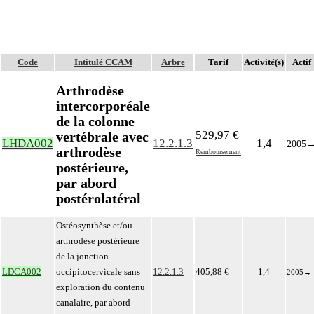
Code
Intitulé CCAM
Arbre
Tarif
Activité(s)
Actif
Arthrodèse
intercorporéale
de la colonne
529,97 €
vertébrale avec
LHDA002
12.2.1.3
1,4
2005
arthrodèse
Remboursement
postérieure,
par abord
postérolatéral
Ostéosynthèse et/ou
arthrodèse postérieure
de la jonction
LDCA002
occipitocervicale sans
12.2.1.3
405,88 €
1,4
2005
→
exploration du contenu
canalaire, par abord