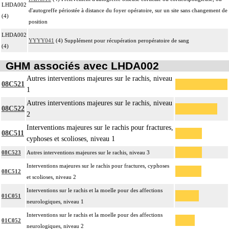
LHDA002
d'autogreffe périostée à distance du foyer opératoire, sur un site sans changement de
(4)
position
LHDA002
YYYY041
(4) Supplément pour récupération peropératoire de sang
(4)
GHM associés avec LHDA002
Autres interventions majeures sur le rachis, niveau
08C521
1
Autres interventions majeures sur le rachis, niveau
08C522
2
Interventions majeures sur le rachis pour fractures,
08C511
cyphoses et scolioses, niveau 1
08C523
Autres interventions majeures sur le rachis, niveau 3
Interventions majeures sur le rachis pour fractures, cyphoses
08C512
et scolioses, niveau 2
Interventions sur le rachis et la moelle pour des affections
01C051
neurologiques, niveau 1
Interventions sur le rachis et la moelle pour des affections
01C052
neurologiques, niveau 2