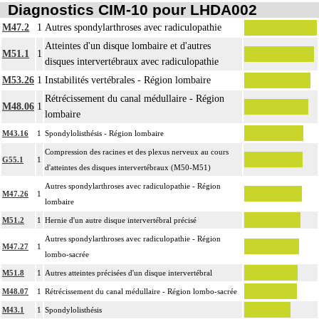
Diagnostics CIM-10 pour LHDA002
M47.2
1
Autres spondylarthroses avec radiculopathie
Atteintes d'un disque lombaire et d'autres
M51.1
1
disques intervertébraux avec radiculopathie
M53.26
1
Instabilités vertébrales - Région lombaire
Rétrécissement du canal médullaire - Région
M48.06
1
lombaire
M43.16
1
Spondylolisthésis - Région lombaire
Compression des racines et des plexus nerveux au cours
G55.1
1
d'atteintes des disques intervertébraux (M50-M51)
Autres spondylarthroses avec radiculopathie - Région
M47.26
1
lombaire
M51.2
1
Hernie d'un autre disque intervertébral précisé
Autres spondylarthroses avec radiculopathie - Région
M47.27
1
lombo-sacrée
M51.8
1
Autres atteintes précisées d'un disque intervertébral
M48.07
1
Rétrécissement du canal médullaire - Région lombo-sacrée
M43.1
1
Spondylolisthésis