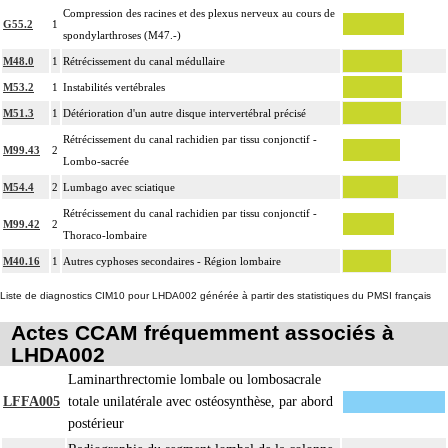
Compression des racines et des plexus nerveux au cours de
G55.2
1
spondylarthroses (M47.-)
M48.0
1
Rétrécissement du canal médullaire
M53.2
1
Instabilités vertébrales
M51.3
1
Détérioration d'un autre disque intervertébral précisé
Rétrécissement du canal rachidien par tissu conjonctif -
M99.43
2
Lombo-sacrée
M54.4
2
Lumbago avec sciatique
Rétrécissement du canal rachidien par tissu conjonctif -
M99.42
2
Thoraco-lombaire
M40.16
1
Autres cyphoses secondaires - Région lombaire
Liste de diagnostics CIM10 pour LHDA002 générée à partir des statistiques du PMSI français
Actes CCAM fréquemment associés à
LHDA002
Laminarthrectomie lombale ou lombosacrale
LFFA005
totale unilatérale avec ostéosynthèse, par abord
postérieur