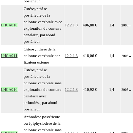
postérieur
Ostéosynthèse
postérieure de la
colonne vertébrale avec
LHCA010
12.2.1.3
496,80 €
1,4
2005
→
exploration du contenu
canalaire, par abord
postérieur
Ostéosynthèse de la
LHCA011
colonne vertébrale par
12.2.1.3
418,06 €
1,4
2005
→
fixateur externe
Ostéosynthèse
postérieure de la
colonne vertébrale sans
LHCA016
exploration du contenu
12.2.1.3
410,92 €
1,4
2005
→
canalaire avec
arthrodèse, par abord
postérieur
Arthrodèse postérieure
ou épiphysiodèse de la
colonne vertébrale sans