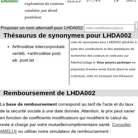
LHDA001
12.2.1.3
377,74 €
1,4
2005
→
exploration du contenu
canalaire, par abord
postérieur
Proposer un nom alternatif pour LHDA002
Thésaurus de synonymes pour LHDA002
Liste de synonymes pour LHDA002 générée à
Arthrodèse intercorporéale
partir des contributions et des statistiques de
vertéb. +arthrodèse post.
recherches des codeurs et codeuses sur
ab. post.lat
AideAuCodage.fr.
Vous pouvez participer
en
proposant d'autres noms d'acte (dans la case
ci-dessus), voire en envoyant vos thésaurus
Remboursement de LHDA002
La
base de remboursement
correspond au tarif de l'acte et du taux
de la sécurité sociale à une date donnée. Attention, le prix peut varier
en fonction de coefficients modificateurs qui modifient le calcul du
reste à charge par votre mutuelle/complémentaire santé.
Consulter
AMELI.fr
ou utiliser notre simulateur de remboursement :