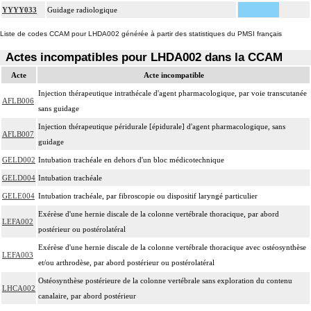
YYYY033
Guidage radiologique
Liste de codes CCAM pour LHDA002 générée à partir des statistiques du PMSI français
Actes incompatibles pour LHDA002 dans la CCAM
Acte
Acte incompatible
Injection thérapeutique intrathécale d'agent pharmacologique, par voie transcutanée
AFLB006
sans guidage
Injection thérapeutique péridurale [épidurale] d'agent pharmacologique, sans
AFLB007
guidage
GELD002
Intubation trachéale en dehors d'un bloc médicotechnique
GELD004
Intubation trachéale
GELE004
Intubation trachéale, par fibroscopie ou dispositif laryngé particulier
Exérèse d'une hernie discale de la colonne vertébrale thoracique, par abord
LEFA002
postérieur ou postérolatéral
Exérèse d'une hernie discale de la colonne vertébrale thoracique avec ostéosynthèse
LEFA003
et/ou arthrodèse, par abord postérieur ou postérolatéral
Ostéosynthèse postérieure de la colonne vertébrale sans exploration du contenu
LHCA002
canalaire, par abord postérieur