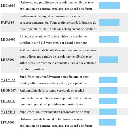
Ostéosynthèse postérieure de la colonne vertébrale avec
LHCA010
exploration du contenu canalaire, par abord postérieur
Prélèvement d'autogreffe osseuse corticale ou
PAFA010
corticospongieuse, ou d'autogreffe périostée à distance du
foyer opératoire, sur un site sans changement de position
Ablation de matériel d'ostéosynthèse de la colonne
LHGA007
vertébrale sur 2 à 5 vertèbres, par abord postérieur
Arthrectomie totale bilatérale et/ou ostéotomie postérieure
pour déformation rigide de la colonne vertébrale avec
LHFA001
arthrodèse et correction instrumentale, sur 3 à 5 vertèbres,
par abord postérieur
Supplément pour prélèvement peropératoire et pose
YYYY188
d'autogreffe osseuse à distance du foyer opératoire
LHQK007
Radiographie de la colonne vertébrale en totalité
Laminectomie vertébrale sans exploration du contenu
LHFA016
intradural, par abord postérieur ou postérolatéral
YYYY041
Supplément pour récupération peropératoire de sang
Ostéosynthèse de la jonction lombosacrale avec
LFCA001
exploration du contenu canalaire, par abord postérieur