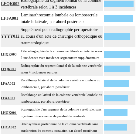
Radiographie du segment lombal de la colonne
LFQK002
vertébrale selon 1 à 3 incidences
Laminarthrectomie lombale ou lombosacrale
LFFA001
totale bilatérale, par abord postérieur
Supplément pour radiographie per opératoire
YYYY012
au cours d'un acte de chirurgie orthopédique ou
traumatologique
Téléradiographie de la colonne vertébrale en totalité selon
LHQK003
2 incidences avec incidence segmentaire supplémentaire
Radiographie du segment lombal de la colonne vertébrale
LFQK001
selon 4 incidences ou plus
Recalibrage bilatéral de la colonne vertébrale lombale ou
LFAA002
lombosacrale, par abord postérieur
Recalibrage unilatéral de la colonne vertébrale lombale ou
LFAA001
lombosacrale, par abord postérieur
Scanographie d'un segment de la colonne vertébrale, sans
LHQK001
injection intraveineuse de produit de contraste
Ostéosynthèse postérieure de la colonne vertébrale sans
LHCA002
exploration du contenu canalaire, par abord postérieur