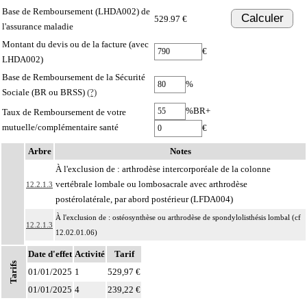
Base de Remboursement (LHDA002) de
Calculer
529.97 €
l'assurance maladie
Montant du devis ou de la facture (avec
€
LHDA002)
Base de Remboursement de la Sécurité
%
Sociale (BR ou BRSS)
(?)
%BR+
Taux de Remboursement de votre
mutuelle/complémentaire santé
€
Arbre
Notes
À l'exclusion de : arthrodèse intercorporéale de la colonne
vertébrale lombale ou lombosacrale avec arthrodèse
12.2.1.3
postérolatérale, par abord postérieur (LFDA004)
À l'exclusion de : ostéosynthèse ou arthrodèse de spondylolisthésis lombal (cf
12.2.1.3
12.02.01.06)
Facturation : ne peuvent pas être facturés avec les actes du sous chapitre 01.03
Date d'effet
Activité
Tarif
Tarifs
12.2.1
(ACTES THÉRAPEUTIQUES SUR LE SYSTÈME NERVEUX CENTRAL
01/01/2025
1
529,97 €
SPINAL [RACHIDIEN]) ni avec les actes du paragraphe 12.02.02
01/01/2025
4
239,22 €
Par étage de la colonne vertébrale, on entend : hauteur occupée par deux