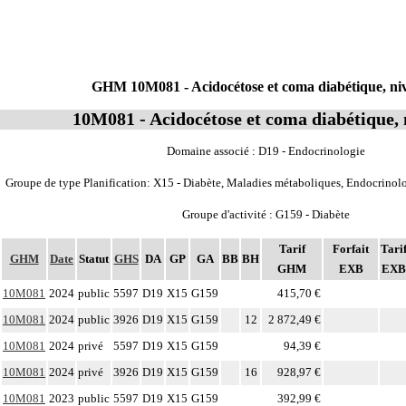
GHM 10M081 - Acidocétose et coma diabétique, ni
10M081 - Acidocétose et coma diabétique, 
Domaine associé : D19 - Endocrinologie
Groupe de type Planification: X15 - Diabète, Maladies métaboliques, Endocrinolo
Groupe d'activité : G159 - Diabète
Tarif
Forfait
Tari
GHM
Date
Statut
GHS
DA
GP
GA
BB
BH
GHM
EXB
EXB
10M081
2024
public
5597
D19
X15
G159
415,70 €
10M081
2024
public
3926
D19
X15
G159
12
2 872,49 €
10M081
2024
privé
5597
D19
X15
G159
94,39 €
10M081
2024
privé
3926
D19
X15
G159
16
928,97 €
10M081
2023
public
5597
D19
X15
G159
392,99 €