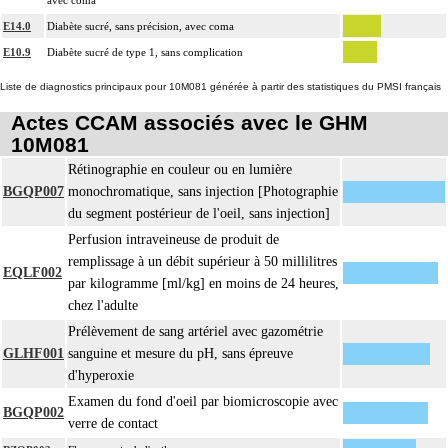
E14.0
Diabète sucré, sans précision, avec coma
E10.9
Diabète sucré de type 1, sans complication
Liste de diagnostics principaux pour 10M081 générée à partir des statistiques du PMSI français
Actes CCAM associés avec le GHM
10M081
Rétinographie en couleur ou en lumière
BGQP007
monochromatique, sans injection [Photographie
du segment postérieur de l'oeil, sans injection]
Perfusion intraveineuse de produit de
remplissage à un débit supérieur à 50 millilitres
EQLF002
par kilogramme [ml/kg] en moins de 24 heures,
chez l'adulte
Prélèvement de sang artériel avec gazométrie
GLHF001
sanguine et mesure du pH, sans épreuve
d'hyperoxie
Examen du fond d'oeil par biomicroscopie avec
BGQP002
verre de contact