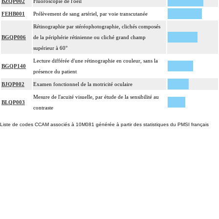
BZQP002
Fluoroscopie de l'oeil
FEHB001
Prélèvement de sang artériel, par voie transcutanée
Rétinographie par stéréophotographie, clichés composés
BGQP006
de la périphérie rétinienne ou cliché grand champ
supérieur à 60°
Lecture différée d'une rétinographie en couleur, sans la
BGQP140
présence du patient
BJQP002
Examen fonctionnel de la motricité oculaire
Mesure de l'acuité visuelle, par étude de la sensibilité au
BLQP003
contraste
Liste de codes CCAM associés à 10M081 générée à partir des statistiques du PMSI français