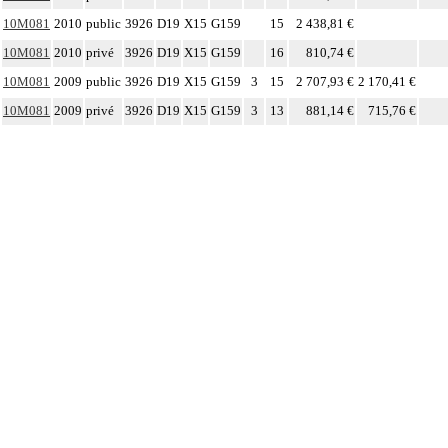
10M081
2010
public
3926
D19
X15
G159
15
2 438,81 €
10M081
2010
privé
3926
D19
X15
G159
16
810,74 €
10M081
2009
public
3926
D19
X15
G159
3
15
2 707,93 €
2 170,41 €
10M081
2009
privé
3926
D19
X15
G159
3
13
881,14 €
715,76 €