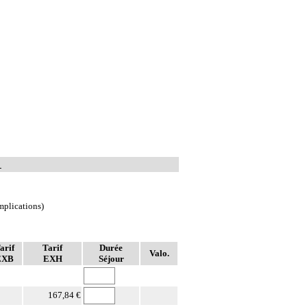
1
mplications)
arif
Tarif
Durée
Valo.
EXB
EXH
Séjour
167,84 €