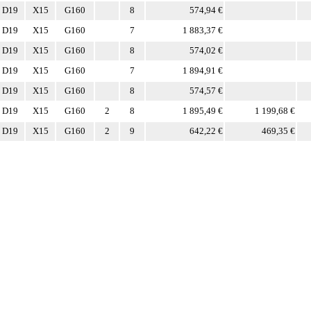
D19
X15
G160
8
574,94 €
D19
X15
G160
7
1 883,37 €
D19
X15
G160
8
574,02 €
D19
X15
G160
7
1 894,91 €
D19
X15
G160
8
574,57 €
D19
X15
G160
2
8
1 895,49 €
1 199,68 €
D19
X15
G160
2
9
642,22 €
469,35 €