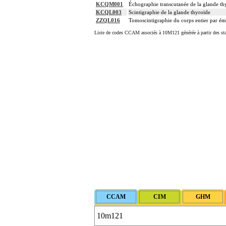
KCQM001
Échographie transcutanée de la glande th
KCQL003
Scintigraphie de la glande thyroïde
ZZQL016
Tomoscintigraphie du corps entier par ém
Liste de codes CCAM associés à 10M121 générée à partir des sta