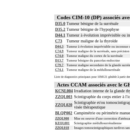
Codes CIM-10 (DP) associés a
D35.0
Tumeur bénigne de la surrénale
D35.2
Tumeur bénigne de l'hypophyse
D44.1
Tumeur à évolution imprévisible ou in
C73
Tumeur maligne de la thyroïde
D44.3
Tumeur à évolution imprévisible ou inconnue 
C74.9
Tumeur maligne de la surrénale, sans précision
C74.0
Tumeur maligne du cortex de la surrénale
D13.7
Tumeur bénigne du pancréas endocrine
C79.7
Tumeur maligne secondaire de la glande surrén
C74.1
Tumeur maligne de la médullosurrénale
Liste de diagnostics principaux pour 10M121 générée à partir des
Actes CCAM associés avec le 
KCNL004
Irradiation interne de la glande t
ZZQL003
Scintigraphie du corps entier à l'
Scintigraphie et/ou tomoscintigra
ZZQL020
visée thérapeutique
BLQP002
Campimétrie ou périmétrie manuel
ZZQL900
Mise en oeuvre d'une correction d'atténu
KEQL001
Scintigraphie médullosurrénalienne
ZZQL018
Images tomoscintigraphiques tardives san