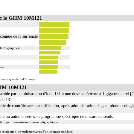
vec le GHM 10M121
connue de la surrénale
de l'hypophyse
ale
 statistiques du PMSI français
GHM 10M121
hyroïde par administration d'iode 131 à une dose supérieure à 1 gigabecquerel 
iode 131
phie de contrôle avec quantification, après administration d'agent pharmacologi
le ou automatisée, sans programme spécifique de mesure de seuils
ation par transmission tomoscintigraphique
s réinjection, complémentaires d'un examen standard