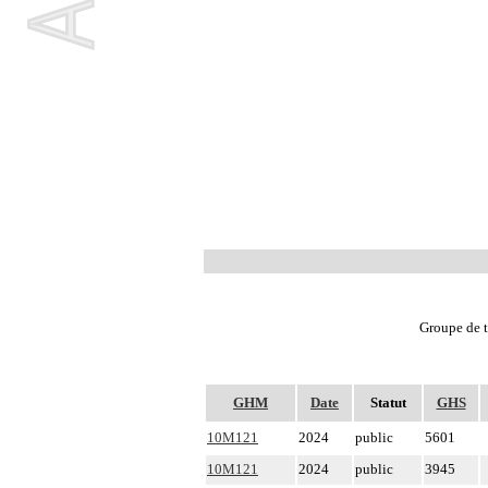
Groupe de t
GHM
Date
Statut
GHS
10M121
2024
public
5601
10M121
2024
public
3945