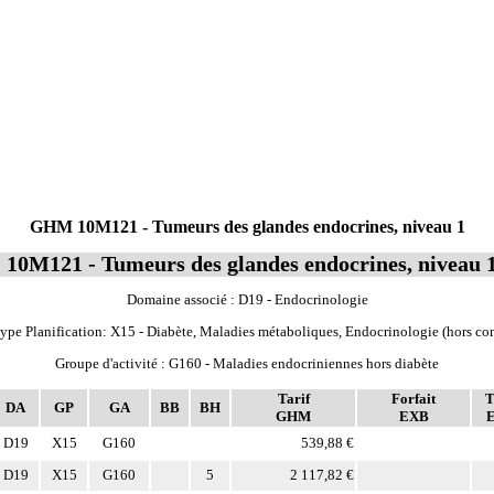
GHM 10M121 - Tumeurs des glandes endocrines, niveau 1
10M121 - Tumeurs des glandes endocrines, niveau 
Domaine associé : D19 - Endocrinologie
ype Planification: X15 - Diabète, Maladies métaboliques, Endocrinologie (hors co
Groupe d'activité : G160 - Maladies endocriniennes hors diabète
Tarif
Forfait
T
DA
GP
GA
BB
BH
GHM
EXB
D19
X15
G160
539,88 €
D19
X15
G160
5
2 117,82 €